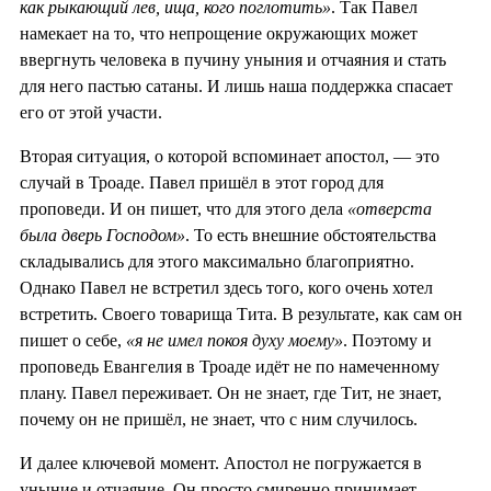
как рыкающий лев, ища, кого поглотить»
. Так Павел
намекает на то, что непрощение окружающих может
ввергнуть человека в пучину уныния и отчаяния и стать
для него пастью сатаны. И лишь наша поддержка спасает
его от этой участи.
Вторая ситуация, о которой вспоминает апостол, — это
случай в Троаде. Павел пришёл в этот город для
проповеди. И он пишет, что для этого дела
«отверста
была дверь Господом»
. То есть внешние обстоятельства
складывались для этого максимально благоприятно.
Однако Павел не встретил здесь того, кого очень хотел
встретить. Своего товарища Тита. В результате, как сам он
пишет о себе,
«я не имел покоя духу моему»
. Поэтому и
проповедь Евангелия в Троаде идёт не по намеченному
плану. Павел переживает. Он не знает, где Тит, не знает,
почему он не пришёл, не знает, что с ним случилось.
И далее ключевой момент. Апостол не погружается в
уныние и отчаяние. Он просто смиренно принимает