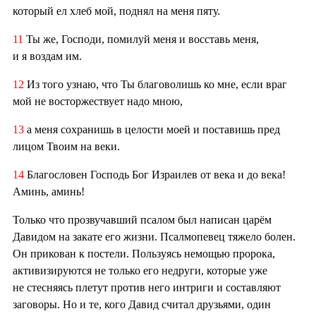
который ел хлеб мой, поднял на меня пяту.
11
Ты же, Господи, помилуй меня и восставь меня,
и я воздам им.
12
Из того узнаю, что Ты благоволишь ко мне, если враг
мой не восторжествует надо мною,
13
а меня сохранишь в целости моей и поставишь пред
лицом Твоим на веки.
14
Благословен Господь Бог Израилев от века и до века!
Аминь, аминь!
Только что прозвучавший псалом был написан царём
Давидом на закате его жизни. Псалмопевец тяжело болен.
Он прикован к постели. Пользуясь немощью пророка,
активизируются не только его недруги, которые уже
не стесняясь плетут против него интриги и составляют
заговоры. Но и те, кого Давид считал друзьями, один