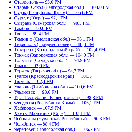
Ставрополь — 93,0 FM
Старый Оскол (Белгородская обл.) — 104,0 FM
Судак (Республика Крым) — 105,6 FM
Сургут (Югра) — 92,1 FM
Сызрань (Самарская обл.) — 98,3 FM
Тамбов — 99,9 FM
Тверь — 89,4 FM
Тёмкино (Смоленская обл.) — 96,1 FM
Тирасполь (Приднестровье) — 88,3 FM
Тихорецк (Краснодарский край) — 102,4 FM
Токмак (Запорожская обл.) — 104,9 FM
Тольятти (Самарская обл.) — 94,9 FM
Томск — 92,6 FM
Торжок (Тверская обл.) — 94,7 FM
Туапсе (Краснодарский край) — 106,5
Тюмень — 92,4 FM
Уварово (Тамбовская обл.) — 100,6 FM
Ульяновск — 93,6 FM
Уфа (Республика Башкортостан) — 98,8 FM
Феодосия (Республика Крым) — 106,1 FM
Хабаровск — 107,9 FM
Ханты-Мансийск (Югра) — 107,1 FM
Чебоксары (Чувашская Республика) — 90,3 FM
Челябинск — 88,4 FM
Череповец (Вологодская обл.) — 106,7 FM