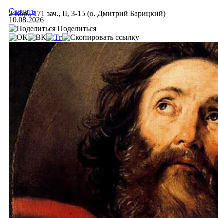
Скачать
2 Кор., 171 зач., II, 3-15 (о. Дмитрий Барицкий)
10.08.2026
Поделиться