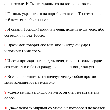
он на земле. И Ты не отдашь его на волю врагов его.
4
Господь укрепит его на одр
е́
болезни его. Ты изменишь
всё ложе его в болезни его.
5
Я сказал: Господи! помилуй меня, исцели душу мою, ибо
согрешил я пред Тобою.
6
Враги мои говорят обо мне злое: «когда он умрёт
и погибнет имя его?»
7
И если приходит кто видеть меня, говорит ложь; сердце
его слагает в себе неправду, и он, выйдя вон, толкует.
8
Все ненавидящие меня шепчут между собою против
меня, замышляют на меня зло:
9
«слово велиала пришло на него; он слёг; не встать ему
более».
10
Даже человек мирный со мною, на которого я полагался,