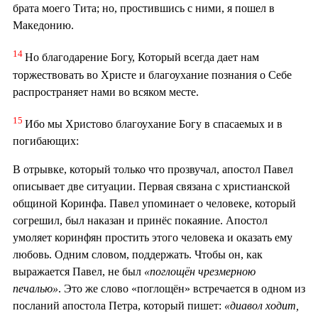
брата моего Тита; но, простившись с ними, я пошел в
Македонию.
14
Но благодарение Богу, Который всегда дает нам
торжествовать во Христе и благоухание познания о Себе
распространяет нами во всяком месте.
15
Ибо мы Христово благоухание Богу в спасаемых и в
погибающих:
В отрывке, который только что прозвучал, апостол Павел
описывает две ситуации. Первая связана с христианской
общиной Коринфа. Павел упоминает о человеке, который
согрешил, был наказан и принёс покаяние. Апостол
умоляет коринфян простить этого человека и оказать ему
любовь. Одним словом, поддержать. Чтобы он, как
выражается Павел, не был
«поглощён чрезмерною
печалью»
. Это же слово «поглощён» встречается в одном из
посланий апостола Петра, который пишет:
«диавол ходит,