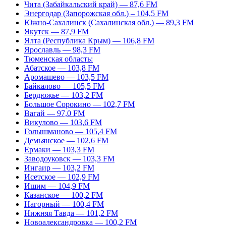
Чита (Забайкальский край) — 87,6 FM
Энергодар (Запорожская обл.) – 104,5 FM
Южно-Сахалинск (Сахалинская обл.) — 89,3 FM
Якутск — 87,9 FM
Ялта (Республика Крым) — 106,8 FM
Ярославль — 98,3 FM
Тюменская область:
Абатское — 103,8 FM
Аромашево — 103,5 FM
Байкалово — 105,5 FM
Бердюжье — 103,2 FM
Большое Сорокино — 102,7 FM
Вагай — 97,0 FM
Викулово — 103,6 FM
Голышманово — 105,4 FM
Демьянское — 102,6 FM
Ермаки — 103,3 FM
Заводоуковск — 103,3 FM
Ингаир — 103,2 FM
Исетское — 102,9 FM
Ишим — 104,9 FM
Казанское — 100,2 FM
Нагорный — 100,4 FM
Нижняя Тавда — 101,2 FM
Новоалександровка — 100,2 FM