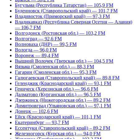
Бугульма (Республика Татарстан) — 105,9 FM
Буденновск (Ставропольский край) — 101,7 FM
Владивосток (Приморский край) — 97,3 FM
Владикавказ (Республика Северная Осетия — Алания)
— 106,7 FM
Волгодонск (Ростовская обл.) — 103,2 FM
Волгоград — 92,6 FM
Волноваха (ДНР) — 99,5 FM
Вологда — 96,0 FM
Воронеж — 89,4 FM
Вышний Волочек (Тверская обл.) — 104,5 FM
Вязьма (Смоленская обл.) — 88,3 FM
Гагарин (Смоленская обл.) — 95,3 FM
Галюгаевская (Ставропольский край) — 89,8 FM
Геленджик (Краснодарский край) — 93,1 FM
Геническ (Херсонская обл.) — 96,6 FM
Далматово (Курганская обл.) — 96,5 FM
Дзержинск (Нижегородская обл.) — 89,2 FM
Димитровград (Ульяновская обл.) — 97,1 FM
Донецк — 102,6 FM
Ейск (Краснодарский край) — 101,1 FM
Екатеринбург — 93,7 FM
Ессентуки (Ставропольский край) – 89,2 FM
Железногорск (Курская обл.) — 94,0 FM