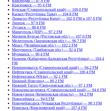
Краснодар — 87,9 FM
Красноярск — 95,4 FM
Курская (Ставропольский край) — 100,0 FM
Кызыл (Республика Тыва) — 104,8 FM
Лимасол (Республика Кипр) — 102,9 FM и 107,9 FM
Липецк — 97,9 FM
Луганск — 88,8 FM
Мариуполь (ДНР) — 97,2 FM
Матвеев Курган (Ростовская обл.) — 107,0 FM
Мелитополь (Запорожская обл.) — 96,7 FM
Миасс (Челябинская обл.) — 102,2 FM
Мичуринск (Тамбовская обл.) — 92,4 FM
Мурманск — 90,4 FM
Нальчик (Кабардино-Балкарская Республика) — 104,4
FM
Невинномысск (Ставропольский край) — 94,2 FM
Нефтекумск (Ставропольский край) — 100,4 FM
Нефтеюганск (Югра) — 92,1 FM
Нижний Новгород — 89,2 FM
Нижний Тагил (Свердловская обл.) — 97,1 FM
Новоалександровск (Ставропольский край) — 94,0 FM
Новокузнецк (Кемеровская область) — 94,2 FM
Новосибирск — 94,6 FM
Новочебоксарск (Чувашская Республика) — 90,3 FM
Норильск (Красноярский край) — 107,4 FM