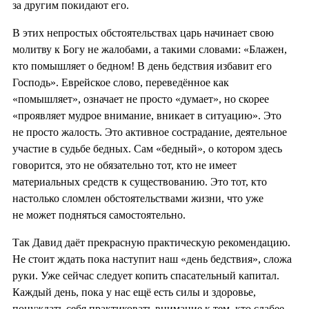
за другим покидают его.
В этих непростых обстоятельствах царь начинает свою
молитву к Богу не жалобами, а такими словами: «Блажен,
кто помышляет о бедном! В день бедствия избавит его
Господь». Еврейское слово, переведённое как
«помышляет», означает не просто «думает», но скорее
«проявляет мудрое внимание, вникает в ситуацию». Это
не просто жалость. Это активное сострадание, деятельное
участие в судьбе бедных. Сам «бедный», о котором здесь
говорится, это не обязательно тот, кто не имеет
материальных средств к существованию. Это тот, кто
настолько сломлен обстоятельствами жизни, что уже
не может подняться самостоятельно.
Так Давид даёт прекрасную практическую рекомендацию.
Не стоит ждать пока наступит наш «день бедствия», сложа
руки. Уже сейчас следует копить спасательный капитал.
Каждый день, пока у нас ещё есть силы и здоровье,
понуждать себя практиковать внимание к тем, кто слабее