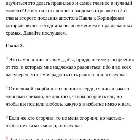
научиться это делать правильно и самое главное в нужный
момент? Ответ на этот вопрос находим в отрывке из 2-й
главы второго послания апостола Павла к Коринфянам,
который звучит сегодня за богослужением в православных
храмах. Давайте послушаем.
Глава 2.
3
Это самое и писал я вам, дабы, придя, не иметь огорчения
от тех, о которых мне надлежало радоваться: ибо я во всех
вас уверен, что || моя радость есть радость и для всех вас.
4
От великой скорби и стесненного сердца я писал вам со
многими слезами, не для того, чтобы огорчить вас, но
чтобы вы познали любовь, какую я в избытке имею к вам.
5
Если же кто огорчил, то не меня огорчил, но частью,-
чтобы не сказать много,- и всех вас.
6
Для такого довольно сего наказания от многих,