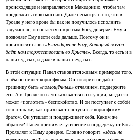
происходящее и направляется в Македонию, чтобы там
продолжить свою миссию. Даже несмотря на то, что в
Троаде у него вроде бы как не получилось исполнить
задуманное, он остаётся открытым Богу, доверяет Ему и
позволяет Ему вести себя дальше. Поэтому он и
произносит слова
«Благодарение Богу, Который всегда
даёт нам торжествовать во Христе»
. Всегда, то есть и в
наших удачах, и даже в наших неудачах.
В этой ситуации Павел становится живым примером того,
о чём он пишет коринфянам. Он говорит: не дайте
грешнику быть
«поглощённым»
отчаянием, поддержите
его. А в Троаде он сам оказывается в ситуации, когда его
может «поглотить» беспокойство. И он поступает с собой
точно так же, как призывает поступать с коринфским
братом. Он утешает и поддерживает себя. Каким же
образом? Павел принимает утешение и поддержку от Бога.
Проявляет к Нему доверие. Словно говорит:
«здесь не
получилось, но Ты лучше знаешь, что я должен сделать»
.