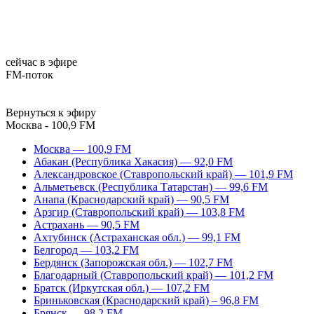
сейчас в эфире
FM-поток
Вернуться к эфиру
Москва - 100,9 FM
Москва — 100,9 FM
Абакан (Республика Хакасия) — 92,0 FM
Александровское (Ставропольский край) — 101,9 FM
Альметьевск (Республика Татарстан) — 99,6 FM
Анапа (Краснодарский край) — 90,5 FM
Арзгир (Ставропольский край) — 103,8 FM
Астрахань — 90,5 FM
Ахтубинск (Астраханская обл.) — 99,1 FM
Белгород — 103,2 FM
Бердянск (Запорожская обл.) — 102,7 FM
Благодарный (Ставропольский край) — 101,2 FM
Братск (Иркутская обл.) — 107,2 FM
Бриньковская (Краснодарский край) – 96,8 FM
Брянск — 98,2 FM