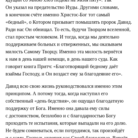
Он указал на предательство Иуды. Другими словами,
в конечном счёте именно Христос-Бог тот самый
«бедный», о Котором призывает помышлять пророк Давид.
Ради нас Он обнищал. То есть, будучи Творцом вселенной,
стал простым человеком. И тогда, когда мы деятельно
поддерживаем больных и отверженных, мы оказываем
милость Самому Творцу. Именно эта милость вернётся
к нам в день нашей немощи, в день нашего суда. Как
говорит книга Притч: «Благотворящий бедному даёт
взаймы Господу, и Он воздаст ему за благодеяние его».
Давид всю свою жизнь руководствовался именно этим
принципом. А потому тогда, когда наступил его
собственный «день бедствия», он ощущал благодатную
поддержку от Бога. Именно она давала ему силы
с достоинством, беззлобно и с благодарностью Богу
проходить те испытания, которые выпадали на его долю.
Не будем сомневаться, если потрудимся, так произойдёт
и с нами. Господь укрепит нас Своей благодатью. Вернёт