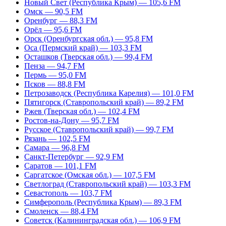
Новый Свет (Республика Крым) — 105,6 FM
Омск — 90,5 FM
Оренбург — 88,3 FM
Орёл — 95,6 FM
Орск (Оренбургская обл.) — 95,8 FM
Оса (Пермский край) — 103,3 FM
Осташков (Тверская обл.) — 99,4 FM
Пенза — 94,7 FM
Пермь — 95,0 FM
Псков — 88,8 FM
Петрозаводск (Республика Карелия) — 101,0 FM
Пятигорск (Ставропольский край) — 89,2 FM
Ржев (Тверская обл.) — 102,4 FM
Ростов-на-Дону — 95,7 FM
Русское (Ставропольский край) — 99,7 FM
Рязань — 102,5 FM
Самара — 96,8 FM
Санкт-Петербург — 92,9 FM
Саратов — 101,1 FM
Саргатское (Омская обл.) — 107,5 FM
Светлоград (Ставропольский край) — 103,3 FM
Севастополь — 103,7 FM
Симферополь (Республика Крым) — 89,3 FM
Смоленск — 88,4 FM
Советск (Калининградская обл.) — 106,9 FM