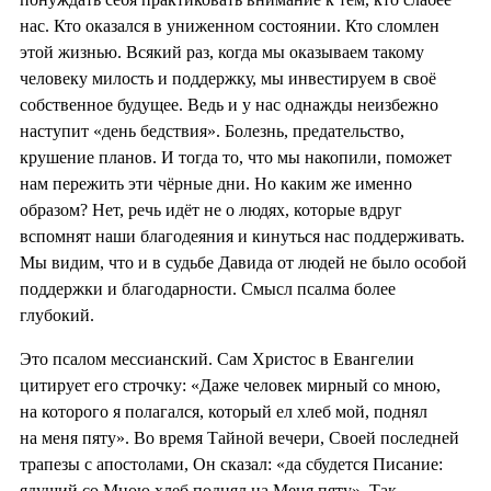
нас. Кто оказался в униженном состоянии. Кто сломлен
этой жизнью. Всякий раз, когда мы оказываем такому
человеку милость и поддержку, мы инвестируем в своё
собственное будущее. Ведь и у нас однажды неизбежно
наступит «день бедствия». Болезнь, предательство,
крушение планов. И тогда то, что мы накопили, поможет
нам пережить эти чёрные дни. Но каким же именно
образом? Нет, речь идёт не о людях, которые вдруг
вспомнят наши благодеяния и кинуться нас поддерживать.
Мы видим, что и в судьбе Давида от людей не было особой
поддержки и благодарности. Смысл псалма более
глубокий.
Это псалом мессианский. Сам Христос в Евангелии
цитирует его строчку: «Даже человек мирный со мною,
на которого я полагался, который ел хлеб мой, поднял
на меня пяту». Во время Тайной вечери, Своей последней
трапезы с апостолами, Он сказал: «да сбудется Писание:
ядущий со Мною хлеб поднял на Меня пяту». Так