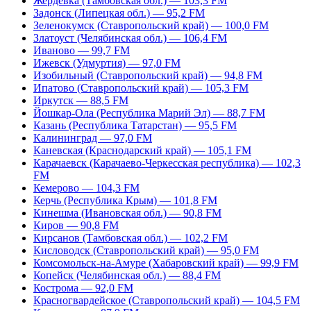
Жердевка (Тамбовская обл.) — 103,3 FM
Задонск (Липецкая обл.) — 95,2 FM
Зеленокумск (Ставропольский край) — 100,0 FM
Златоуст (Челябинская обл.) — 106,4 FM
Иваново — 99,7 FM
Ижевск (Удмуртия) — 97,0 FM
Изобильный (Ставропольский край) — 94,8 FM
Ипатово (Ставропольский край) — 105,3 FM
Иркутск — 88,5 FM
Йошкар-Ола (Республика Марий Эл) — 88,7 FM
Казань (Республика Татарстан) — 95,5 FM
Калининград — 97,0 FM
Каневская (Краснодарский край) — 105,1 FM
Карачаевск (Карачаево-Черкесская республика) — 102,3
FM
Кемерово — 104,3 FM
Керчь (Республика Крым) — 101,8 FM
Кинешма (Ивановская обл.) — 90,8 FM
Киров — 90,8 FM
Кирсанов (Тамбовская обл.) — 102,2 FM
Кисловодск (Ставропольский край) — 95,0 FM
Комсомольск-на-Амуре (Хабаровский край) — 99,9 FM
Копейск (Челябинская обл.) — 88,4 FM
Кострома — 92,0 FM
Красногвардейское (Ставропольский край) — 104,5 FM