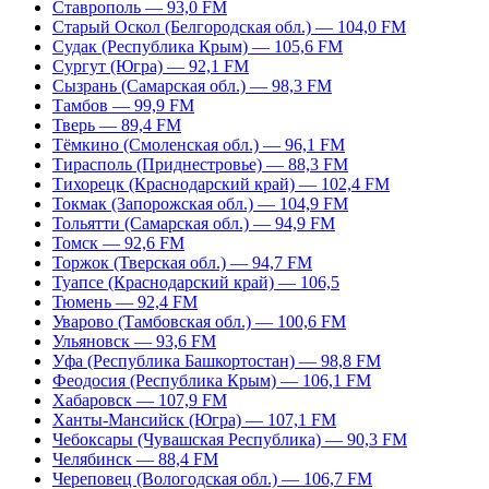
Ставрополь — 93,0 FM
Старый Оскол (Белгородская обл.) — 104,0 FM
Судак (Республика Крым) — 105,6 FM
Сургут (Югра) — 92,1 FM
Сызрань (Самарская обл.) — 98,3 FM
Тамбов — 99,9 FM
Тверь — 89,4 FM
Тёмкино (Смоленская обл.) — 96,1 FM
Тирасполь (Приднестровье) — 88,3 FM
Тихорецк (Краснодарский край) — 102,4 FM
Токмак (Запорожская обл.) — 104,9 FM
Тольятти (Самарская обл.) — 94,9 FM
Томск — 92,6 FM
Торжок (Тверская обл.) — 94,7 FM
Туапсе (Краснодарский край) — 106,5
Тюмень — 92,4 FM
Уварово (Тамбовская обл.) — 100,6 FM
Ульяновск — 93,6 FM
Уфа (Республика Башкортостан) — 98,8 FM
Феодосия (Республика Крым) — 106,1 FM
Хабаровск — 107,9 FM
Ханты-Мансийск (Югра) — 107,1 FM
Чебоксары (Чувашская Республика) — 90,3 FM
Челябинск — 88,4 FM
Череповец (Вологодская обл.) — 106,7 FM