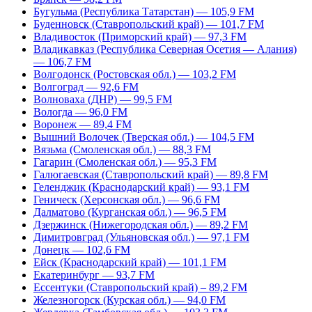
Бугульма (Республика Татарстан) — 105,9 FM
Буденновск (Ставропольский край) — 101,7 FM
Владивосток (Приморский край) — 97,3 FM
Владикавказ (Республика Северная Осетия — Алания)
— 106,7 FM
Волгодонск (Ростовская обл.) — 103,2 FM
Волгоград — 92,6 FM
Волноваха (ДНР) — 99,5 FM
Вологда — 96,0 FM
Воронеж — 89,4 FM
Вышний Волочек (Тверская обл.) — 104,5 FM
Вязьма (Смоленская обл.) — 88,3 FM
Гагарин (Смоленская обл.) — 95,3 FM
Галюгаевская (Ставропольский край) — 89,8 FM
Геленджик (Краснодарский край) — 93,1 FM
Геническ (Херсонская обл.) — 96,6 FM
Далматово (Курганская обл.) — 96,5 FM
Дзержинск (Нижегородская обл.) — 89,2 FM
Димитровград (Ульяновская обл.) — 97,1 FM
Донецк — 102,6 FM
Ейск (Краснодарский край) — 101,1 FM
Екатеринбург — 93,7 FM
Ессентуки (Ставропольский край) – 89,2 FM
Железногорск (Курская обл.) — 94,0 FM