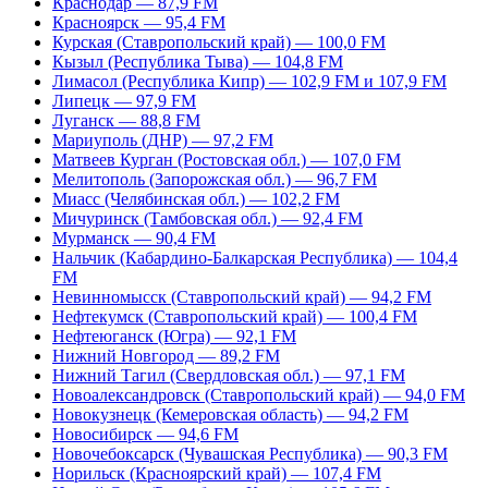
Краснодар — 87,9 FM
Красноярск — 95,4 FM
Курская (Ставропольский край) — 100,0 FM
Кызыл (Республика Тыва) — 104,8 FM
Лимасол (Республика Кипр) — 102,9 FM и 107,9 FM
Липецк — 97,9 FM
Луганск — 88,8 FM
Мариуполь (ДНР) — 97,2 FM
Матвеев Курган (Ростовская обл.) — 107,0 FM
Мелитополь (Запорожская обл.) — 96,7 FM
Миасс (Челябинская обл.) — 102,2 FM
Мичуринск (Тамбовская обл.) — 92,4 FM
Мурманск — 90,4 FM
Нальчик (Кабардино-Балкарская Республика) — 104,4
FM
Невинномысск (Ставропольский край) — 94,2 FM
Нефтекумск (Ставропольский край) — 100,4 FM
Нефтеюганск (Югра) — 92,1 FM
Нижний Новгород — 89,2 FM
Нижний Тагил (Свердловская обл.) — 97,1 FM
Новоалександровск (Ставропольский край) — 94,0 FM
Новокузнецк (Кемеровская область) — 94,2 FM
Новосибирск — 94,6 FM
Новочебоксарск (Чувашская Республика) — 90,3 FM
Норильск (Красноярский край) — 107,4 FM