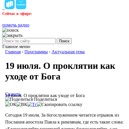
Сейчас в эфире:
помочь радио
Поиск
Главное меню
Главная
›
Программы
›
Актуальная тема
19 июля. О проклятии как
уходе от Бога
Скачать
19 июля. О проклятии как уходе от Бога
Поделиться
Сегодня 19 июля. За богослужением читается отрывок из
Послания апостола Павла к римлянам, где есть такие слова:
«Благословляйте гонителей ваших; благословляйте, а не