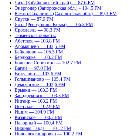
Чита (Забайкальский край) — 87,6 FM
Энергодар (Запорожская обл.) – 104,5 FM
Южно-Сахалинск (Сахалинская обл.) — 89,3 FM
Якутск — 87,9 FM
Ялта (Республика Крым) — 106,8 FM
Ярославль — 98,3 FM
Тюменская область:
Абатское — 103,8 FM
Аромашево — 103,5 FM
Байкалово — 105,5 FM
Бердюжье — 103,2 FM
Большое Сорокино — 102,7 FM
Вагай — 97,0 FM
Викулово — 103,6 FM
Голышманово — 105,4 FM
Демьянское — 102,6 FM
Ермаки — 103,3 FM
Заводоуковск — 103,3 FM
Ингаир — 103,2 FM
Исетское — 102,9 FM
Ишим — 104,9 FM
Казанское — 100,2 FM
Нагорный — 100,4 FM
Нижняя Тавда — 101,2 FM
Новоалександровка — 100,2 FM