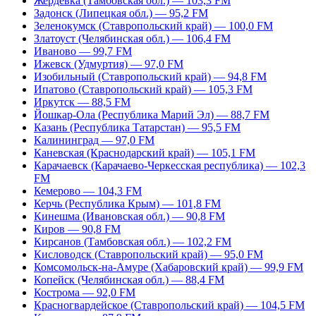
Жердевка (Тамбовская обл.) — 103,3 FM
Задонск (Липецкая обл.) — 95,2 FM
Зеленокумск (Ставропольский край) — 100,0 FM
Златоуст (Челябинская обл.) — 106,4 FM
Иваново — 99,7 FM
Ижевск (Удмуртия) — 97,0 FM
Изобильный (Ставропольский край) — 94,8 FM
Ипатово (Ставропольский край) — 105,3 FM
Иркутск — 88,5 FM
Йошкар-Ола (Республика Марий Эл) — 88,7 FM
Казань (Республика Татарстан) — 95,5 FM
Калининград — 97,0 FM
Каневская (Краснодарский край) — 105,1 FM
Карачаевск (Карачаево-Черкесская республика) — 102,3
FM
Кемерово — 104,3 FM
Керчь (Республика Крым) — 101,8 FM
Кинешма (Ивановская обл.) — 90,8 FM
Киров — 90,8 FM
Кирсанов (Тамбовская обл.) — 102,2 FM
Кисловодск (Ставропольский край) — 95,0 FM
Комсомольск-на-Амуре (Хабаровский край) — 99,9 FM
Копейск (Челябинская обл.) — 88,4 FM
Кострома — 92,0 FM
Красногвардейское (Ставропольский край) — 104,5 FM