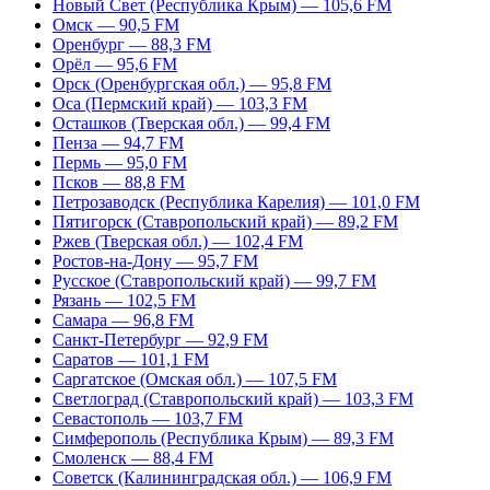
Новый Свет (Республика Крым) — 105,6 FM
Омск — 90,5 FM
Оренбург — 88,3 FM
Орёл — 95,6 FM
Орск (Оренбургская обл.) — 95,8 FM
Оса (Пермский край) — 103,3 FM
Осташков (Тверская обл.) — 99,4 FM
Пенза — 94,7 FM
Пермь — 95,0 FM
Псков — 88,8 FM
Петрозаводск (Республика Карелия) — 101,0 FM
Пятигорск (Ставропольский край) — 89,2 FM
Ржев (Тверская обл.) — 102,4 FM
Ростов-на-Дону — 95,7 FM
Русское (Ставропольский край) — 99,7 FM
Рязань — 102,5 FM
Самара — 96,8 FM
Санкт-Петербург — 92,9 FM
Саратов — 101,1 FM
Саргатское (Омская обл.) — 107,5 FM
Светлоград (Ставропольский край) — 103,3 FM
Севастополь — 103,7 FM
Симферополь (Республика Крым) — 89,3 FM
Смоленск — 88,4 FM
Советск (Калининградская обл.) — 106,9 FM