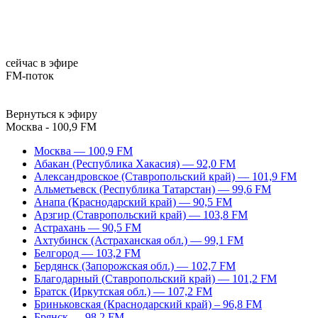
сейчас в эфире
FM-поток
Вернуться к эфиру
Москва - 100,9 FM
Москва — 100,9 FM
Абакан (Республика Хакасия) — 92,0 FM
Александровское (Ставропольский край) — 101,9 FM
Альметьевск (Республика Татарстан) — 99,6 FM
Анапа (Краснодарский край) — 90,5 FM
Арзгир (Ставропольский край) — 103,8 FM
Астрахань — 90,5 FM
Ахтубинск (Астраханская обл.) — 99,1 FM
Белгород — 103,2 FM
Бердянск (Запорожская обл.) — 102,7 FM
Благодарный (Ставропольский край) — 101,2 FM
Братск (Иркутская обл.) — 107,2 FM
Бриньковская (Краснодарский край) – 96,8 FM
Брянск — 98,2 FM