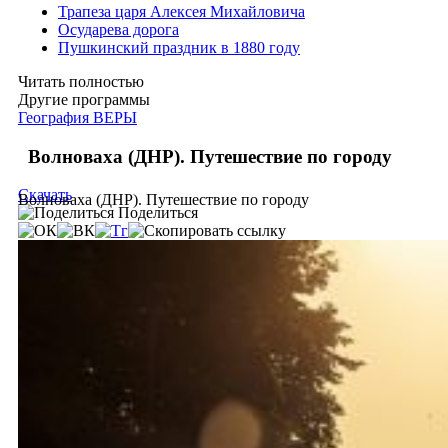
Трапеза царя Алексея Михайловича
Осударева дорога
Пушкинский праздник в 1880 году
Читать полностью
Другие программы
География ВЕРЫ
Волноваха (ДНР). Путешествие по городу
Скачать
Волноваха (ДНР). Путешествие по городу
Поделиться