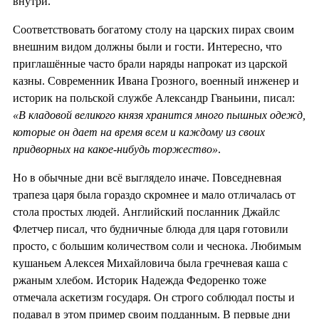
внутри.
Соответствовать богатому столу на царских пирах своим
внешним видом должны были и гости. Интересно, что
приглашённые часто брали наряды напрокат из царской
казны. Современник Ивана Грозного, военный инженер и
историк на польской службе Александр Гваньини, писал:
«В кладовой великого князя хранится много пышных одежд,
которые он дает на время всем и каждому из своих
придворных на какое-нибудь торжество»
.
Но в обычные дни всё выглядело иначе. Повседневная
трапеза царя была гораздо скромнее и мало отличалась от
стола простых людей. Английский посланник Джайлс
Флетчер писал, что будничные блюда для царя готовили
просто, с большим количеством соли и чеснока. Любимым
кушаньем Алексея Михайловича была гречневая каша с
ржаным хлебом. Историк Надежда Федоренко тоже
отмечала аскетизм государя. Он строго соблюдал посты и
подавал в этом пример своим подданным. В первые дни