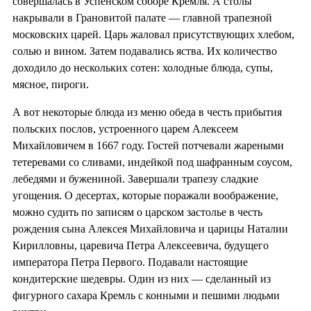
совершалась в Успенском соборе Кремля. А столы
накрывали в Грановитой палате — главной трапезной
московских царей. Царь жаловал присутствующих хлебом,
солью и вином. Затем подавались яства. Их количество
доходило до нескольких сотен: холодные блюда, супы,
мясное, пироги.
А вот некоторые блюда из меню обеда в честь прибытия
польских послов, устроенного царем Алексеем
Михайловичем в 1667 году. Гостей потчевали жареными
тетеревами со сливами, индейкой под шафранным соусом,
лебедями и бужениной. Завершали трапезу сладкие
угощения. О десертах, которые поражали воображение,
можно судить по записям о царском застолье в честь
рождения сына Алексея Михайловича и царицы Наталии
Кирилловны, царевича Петра Алексеевича, будущего
императора Петра Первого. Подавали настоящие
кондитерские шедевры. Один из них — сделанный из
фигурного сахара Кремль с конными и пешими людьми