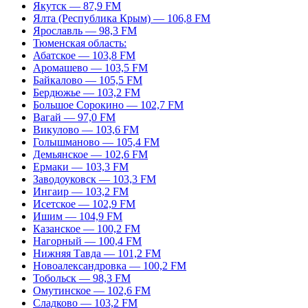
Якутск — 87,9 FM
Ялта (Республика Крым) — 106,8 FM
Ярославль — 98,3 FM
Тюменская область:
Абатское — 103,8 FM
Аромашево — 103,5 FM
Байкалово — 105,5 FM
Бердюжье — 103,2 FM
Большое Сорокино — 102,7 FM
Вагай — 97,0 FM
Викулово — 103,6 FM
Голышманово — 105,4 FM
Демьянское — 102,6 FM
Ермаки — 103,3 FM
Заводоуковск — 103,3 FM
Ингаир — 103,2 FM
Исетское — 102,9 FM
Ишим — 104,9 FM
Казанское — 100,2 FM
Нагорный — 100,4 FM
Нижняя Тавда — 101,2 FM
Новоалександровка — 100,2 FM
Тобольск — 98,3 FM
Омутинское — 102,6 FM
Сладково — 103,2 FM