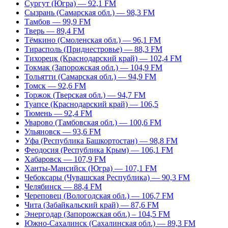
Сургут (Югра) — 92,1 FM
Сызрань (Самарская обл.) — 98,3 FM
Тамбов — 99,9 FM
Тверь — 89,4 FM
Тёмкино (Смоленская обл.) — 96,1 FM
Тирасполь (Приднестровье) — 88,3 FM
Тихорецк (Краснодарский край) — 102,4 FM
Токмак (Запорожская обл.) — 104,9 FM
Тольятти (Самарская обл.) — 94,9 FM
Томск — 92,6 FM
Торжок (Тверская обл.) — 94,7 FM
Туапсе (Краснодарский край) — 106,5
Тюмень — 92,4 FM
Уварово (Тамбовская обл.) — 100,6 FM
Ульяновск — 93,6 FM
Уфа (Республика Башкортостан) — 98,8 FM
Феодосия (Республика Крым) — 106,1 FM
Хабаровск — 107,9 FM
Ханты-Мансийск (Югра) — 107,1 FM
Чебоксары (Чувашская Республика) — 90,3 FM
Челябинск — 88,4 FM
Череповец (Вологодская обл.) — 106,7 FM
Чита (Забайкальский край) — 87,6 FM
Энергодар (Запорожская обл.) – 104,5 FM
Южно-Сахалинск (Сахалинская обл.) — 89,3 FM