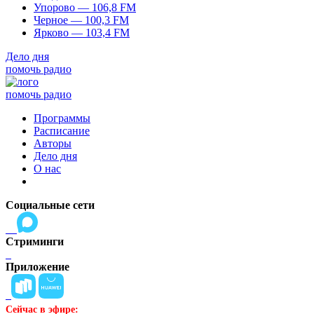
Упорово — 106,8 FM
Черное — 100,3 FM
Ярково — 103,4 FM
Дело дня
помочь радио
помочь радио
Программы
Расписание
Авторы
Дело дня
О нас
Социальные сети
Стриминги
Приложение
Сейчас в эфире: