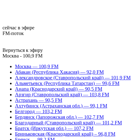
сейчас в эфире
FM-поток
Вернуться к эфиру
Москва - 100,9 FM
Москва — 100,9 FM
Абакан (Республика Хакасия) — 92,0 FM
Александровское (Ставропольский край) — 101,9 FM
Альметьевск (Республика Татарстан) — 99,6 FM
Анапа (Краснодарский край) — 90,5 FM
Арзгир (Ставропольский край) — 103,8 FM
Астрахань — 90,5 FM
Ахтубинск (Астраханская обл.) — 99,1 FM
Белгород — 103,2 FM
Бердянск (Запорожская обл.) — 102,7 FM
Благодарный (Ставропольский край) — 101,2 FM
Братск (Иркутская обл.) — 107,2 FM
Бриньковская (Краснодарский край) – 96,8 FM
Брянск — 98,2 FM