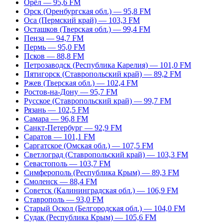
Орёл — 95,6 FM
Орск (Оренбургская обл.) — 95,8 FM
Оса (Пермский край) — 103,3 FM
Осташков (Тверская обл.) — 99,4 FM
Пенза — 94,7 FM
Пермь — 95,0 FM
Псков — 88,8 FM
Петрозаводск (Республика Карелия) — 101,0 FM
Пятигорск (Ставропольский край) — 89,2 FM
Ржев (Тверская обл.) — 102,4 FM
Ростов-на-Дону — 95,7 FM
Русское (Ставропольский край) — 99,7 FM
Рязань — 102,5 FM
Самара — 96,8 FM
Санкт-Петербург — 92,9 FM
Саратов — 101,1 FM
Саргатское (Омская обл.) — 107,5 FM
Светлоград (Ставропольский край) — 103,3 FM
Севастополь — 103,7 FM
Симферополь (Республика Крым) — 89,3 FM
Смоленск — 88,4 FM
Советск (Калининградская обл.) — 106,9 FM
Ставрополь — 93,0 FM
Старый Оскол (Белгородская обл.) — 104,0 FM
Судак (Республика Крым) — 105,6 FM