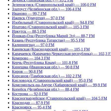
Задонск (Липецкая обл.) — 95,2 FM
Зеленокумск (Ставропольский край) — 100,0 FM
Златоуст (Челябинская обл.) — 106,4 FM
Иваново — 99,7 FM
Ижевск (Удмуртия) — 97,0 FM
Изобильный (Ставропольский край) — 94,8 FM
Ипатово (Ставропольский край) — 105,3 FM
Иркутск — 88,5 FM
Йошкар-Ола (Республика Марий Эл) — 88,7 FM
Казань (Республика Татарстан) — 95,5 FM
Калининград — 97,0 FM
Каневская (Краснодарский край) — 105,1 FM
Карачаевск (Карачаево-Черкесская республика) — 102,3 
Кемерово — 104,3 FM
Керчь (Республика Крым) — 101,8 FM
Кинешма (Ивановская обл.) — 90,8 FM
Киров — 90,8 FM
Кирсанов (Тамбовская обл.) — 102,2 FM
Кисловодск (Ставропольский край) — 95,0 FM
Комсомольск-на-Амуре (Хабаровский край) — 99,9 FM
Копейск (Челябинская обл.) — 88,4 FM
Кострома — 92,0 FM
Красногвардейское (Ставропольский край) — 104,5 FM
Краснодар — 87,9 FM
Красноярск — 95,4 FM