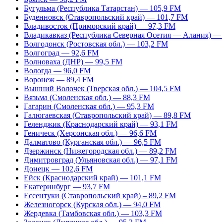
Бугульма (Республика Татарстан) — 105,9 FM
Буденновск (Ставропольский край) — 101,7 FM
Владивосток (Приморский край) — 97,3 FM
Владикавказ (Республика Северная Осетия — Алания) —
Волгодонск (Ростовская обл.) — 103,2 FM
Волгоград — 92,6 FM
Волноваха (ДНР) — 99,5 FM
Вологда — 96,0 FM
Воронеж — 89,4 FM
Вышний Волочек (Тверская обл.) — 104,5 FM
Вязьма (Смоленская обл.) — 88,3 FM
Гагарин (Смоленская обл.) — 95,3 FM
Галюгаевская (Ставропольский край) — 89,8 FM
Геленджик (Краснодарский край) — 93,1 FM
Геническ (Херсонская обл.) — 96,6 FM
Далматово (Курганская обл.) — 96,5 FM
Дзержинск (Нижегородская обл.) — 89,2 FM
Димитровград (Ульяновская обл.) — 97,1 FM
Донецк — 102,6 FM
Ейск (Краснодарский край) — 101,1 FM
Екатеринбург — 93,7 FM
Ессентуки (Ставропольский край) – 89,2 FM
Железногорск (Курская обл.) — 94,0 FM
Жердевка (Тамбовская обл.) — 103,3 FM