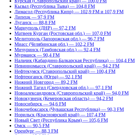
Курская (Ставропольский край) — 100,0 FM
Кызыл (Республика Тыва) — 104,8 FM
Лимасол (Республика Кипр) — 102,9 FM и 107,9 FM
Липецк — 97,9 FM
Луганск — 88,8 FM
Мариуполь (ДНР) — 97,2 FM
Матвеев Курган (Ростовская обл.) — 107,0 FM
Мелитополь (Запорожская обл.) — 96,7 FM
Миасс (Челябинская обл.) — 102,2 FM
Мичуринск (Тамбовская обл.) — 92,4 FM
Мурманск — 90,4 FM
Нальчик (Кабардино-Балкарская Республика) — 104,4 FM
Невинномысск (Ставропольский край) — 94,2 FM
Нефтекумск (Ставропольский край) — 100,4 FM
Нефтеюганск (Югра) — 92,1 FM
Нижний Новгород — 89,2 FM
Нижний Тагил (Свердловская обл.) — 97,1 FM
Новоалександровск (Ставропольский край) — 94,0 FM
Новокузнецк (Кемеровская область) — 94,2 FM
Новосибирск — 94,6 FM
Новочебоксарск (Чувашская Республика) — 90,3 FM
Норильск (Красноярский край) — 107,4 FM
Новый Свет (Республика Крым) — 105,6 FM
Омск — 90,5 FM
Оренбург — 88,3 FM