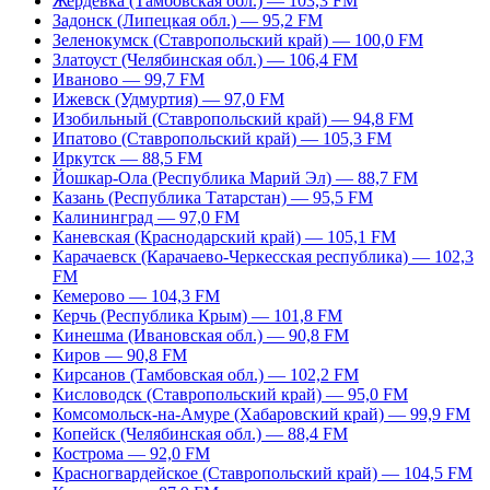
Жердевка (Тамбовская обл.) — 103,3 FM
Задонск (Липецкая обл.) — 95,2 FM
Зеленокумск (Ставропольский край) — 100,0 FM
Златоуст (Челябинская обл.) — 106,4 FM
Иваново — 99,7 FM
Ижевск (Удмуртия) — 97,0 FM
Изобильный (Ставропольский край) — 94,8 FM
Ипатово (Ставропольский край) — 105,3 FM
Иркутск — 88,5 FM
Йошкар-Ола (Республика Марий Эл) — 88,7 FM
Казань (Республика Татарстан) — 95,5 FM
Калининград — 97,0 FM
Каневская (Краснодарский край) — 105,1 FM
Карачаевск (Карачаево-Черкесская республика) — 102,3
FM
Кемерово — 104,3 FM
Керчь (Республика Крым) — 101,8 FM
Кинешма (Ивановская обл.) — 90,8 FM
Киров — 90,8 FM
Кирсанов (Тамбовская обл.) — 102,2 FM
Кисловодск (Ставропольский край) — 95,0 FM
Комсомольск-на-Амуре (Хабаровский край) — 99,9 FM
Копейск (Челябинская обл.) — 88,4 FM
Кострома — 92,0 FM
Красногвардейское (Ставропольский край) — 104,5 FM