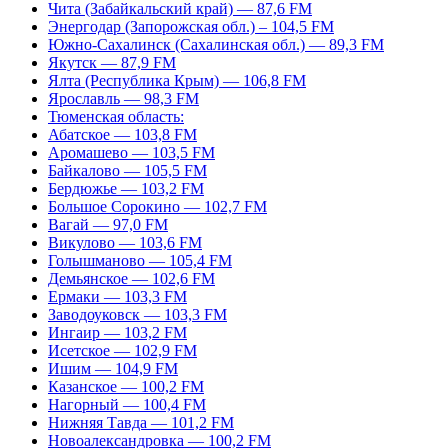
Чита (Забайкальский край) — 87,6 FM
Энергодар (Запорожская обл.) – 104,5 FM
Южно-Сахалинск (Сахалинская обл.) — 89,3 FM
Якутск — 87,9 FM
Ялта (Республика Крым) — 106,8 FM
Ярославль — 98,3 FM
Тюменская область:
Абатское — 103,8 FM
Аромашево — 103,5 FM
Байкалово — 105,5 FM
Бердюжье — 103,2 FM
Большое Сорокино — 102,7 FM
Вагай — 97,0 FM
Викулово — 103,6 FM
Голышманово — 105,4 FM
Демьянское — 102,6 FM
Ермаки — 103,3 FM
Заводоуковск — 103,3 FM
Ингаир — 103,2 FM
Исетское — 102,9 FM
Ишим — 104,9 FM
Казанское — 100,2 FM
Нагорный — 100,4 FM
Нижняя Тавда — 101,2 FM
Новоалександровка — 100,2 FM