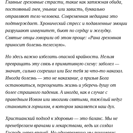
Главные греховные страсти, такие как затяжная обида,
постоянный гнев, уныние или зависть, буквально
отравляют тело человека. Современная медицина это
подтверждает. Хронический стресс и подавленные эмоции
разрушают иммунитет, бьют по сердцу и желудку.
Святые отцы говорили об этом проще: «Рана греховная
приносит болезнь телесную».
Но здесь важно избегать опасной крайности. Нельзя
превращать эту связь в примитивную схему: заболел —
значит, сильно согрешил или Бог тебя за что-то наказал.
Иногда болезнь — это не наказание, а призыв Бога
остановиться, переоценить жизнь и уберечь душу от
более страшного падения. А иногда, как в случае с
праведным Иовом или многими святыми, тяжёлый недуг
становится горнилом, в котором закаляется наш дух.
Христианский подход к здоровью — это баланс. Мы не
пренебрегаем врачами и лекарствами, ведь их создал
Господь через врачей. Но одновременно мы понимаем: