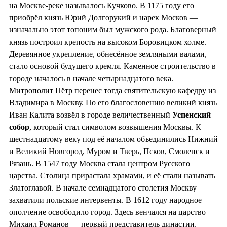
на Москве-реке называлось Кучково. В 1175 году его
приобрёл князь Юрий Долгорукий и нарек Москов —
изначально этот топоним был мужского рода. Благоверный
князь построил крепость на высоком Боровицком холме.
Деревянное укрепление, обнесённое земляными валами,
стало основой будущего кремля. Каменное строительство в
городе началось в начале четырнадцатого века.
Митрополит Пётр перенес тогда святительскую кафедру из
Владимира в Москву. По его благословению великий князь
Иван Калита возвёл в городе величественный
Успенский
собор
, который стал символом возвышения Москвы. К
шестнадцатому веку под её началом объединились Нижний
и Великий Новгород, Муром и Тверь, Псков, Смоленск и
Рязань. В 1547 году Москва стала центром Русского
царства. Столица прирастала храмами, и её стали называть
Златоглавой. В начале семнадцатого столетия Москву
захватили польские интервенты. В 1612 году народное
ополчение освободило город. Здесь венчался на царство
Михаил Романов — первый представитель династии,