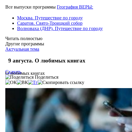
Все выпуски программы
География ВЕРЫ:
Москва. Путешествие по городу
Саратов. Свято-Троицкий собор
Волноваха (ДНР). Путешествие по городу
Читать полностью
Другие программы
Актуальная тема
9 августа. О любимых книгах
Скачать
О любимых книгах
Поделиться