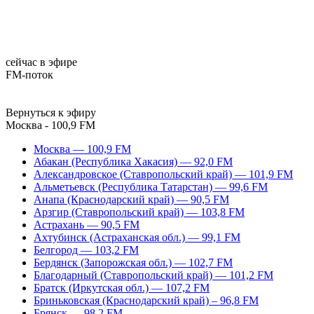
сейчас в эфире
FM-поток
Вернуться к эфиру
Москва - 100,9 FM
Москва — 100,9 FM
Абакан (Республика Хакасия) — 92,0 FM
Александровское (Ставропольский край) — 101,9 FM
Альметьевск (Республика Татарстан) — 99,6 FM
Анапа (Краснодарский край) — 90,5 FM
Арзгир (Ставропольский край) — 103,8 FM
Астрахань — 90,5 FM
Ахтубинск (Астраханская обл.) — 99,1 FM
Белгород — 103,2 FM
Бердянск (Запорожская обл.) — 102,7 FM
Благодарный (Ставропольский край) — 101,2 FM
Братск (Иркутская обл.) — 107,2 FM
Бриньковская (Краснодарский край) – 96,8 FM
Брянск — 98,2 FM