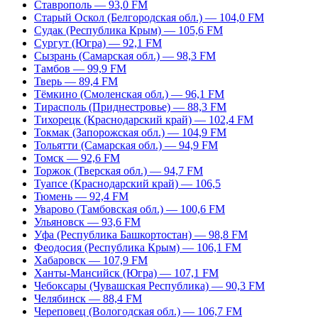
Ставрополь — 93,0 FM
Старый Оскол (Белгородская обл.) — 104,0 FM
Судак (Республика Крым) — 105,6 FM
Сургут (Югра) — 92,1 FM
Сызрань (Самарская обл.) — 98,3 FM
Тамбов — 99,9 FM
Тверь — 89,4 FM
Тёмкино (Смоленская обл.) — 96,1 FM
Тирасполь (Приднестровье) — 88,3 FM
Тихорецк (Краснодарский край) — 102,4 FM
Токмак (Запорожская обл.) — 104,9 FM
Тольятти (Самарская обл.) — 94,9 FM
Томск — 92,6 FM
Торжок (Тверская обл.) — 94,7 FM
Туапсе (Краснодарский край) — 106,5
Тюмень — 92,4 FM
Уварово (Тамбовская обл.) — 100,6 FM
Ульяновск — 93,6 FM
Уфа (Республика Башкортостан) — 98,8 FM
Феодосия (Республика Крым) — 106,1 FM
Хабаровск — 107,9 FM
Ханты-Мансийск (Югра) — 107,1 FM
Чебоксары (Чувашская Республика) — 90,3 FM
Челябинск — 88,4 FM
Череповец (Вологодская обл.) — 106,7 FM