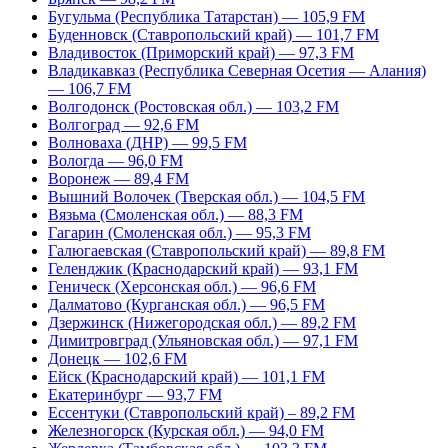
Бугульма (Республика Татарстан) — 105,9 FM
Буденновск (Ставропольский край) — 101,7 FM
Владивосток (Приморский край) — 97,3 FM
Владикавказ (Республика Северная Осетия — Алания)
— 106,7 FM
Волгодонск (Ростовская обл.) — 103,2 FM
Волгоград — 92,6 FM
Волноваха (ДНР) — 99,5 FM
Вологда — 96,0 FM
Воронеж — 89,4 FM
Вышний Волочек (Тверская обл.) — 104,5 FM
Вязьма (Смоленская обл.) — 88,3 FM
Гагарин (Смоленская обл.) — 95,3 FM
Галюгаевская (Ставропольский край) — 89,8 FM
Геленджик (Краснодарский край) — 93,1 FM
Геническ (Херсонская обл.) — 96,6 FM
Далматово (Курганская обл.) — 96,5 FM
Дзержинск (Нижегородская обл.) — 89,2 FM
Димитровград (Ульяновская обл.) — 97,1 FM
Донецк — 102,6 FM
Ейск (Краснодарский край) — 101,1 FM
Екатеринбург — 93,7 FM
Ессентуки (Ставропольский край) – 89,2 FM
Железногорск (Курская обл.) — 94,0 FM