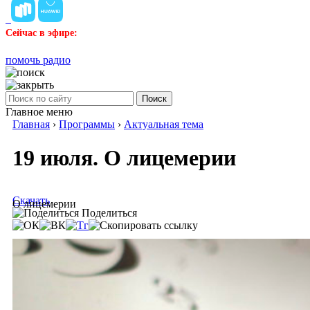
Сейчас в эфире:
помочь радио
Поиск
Главное меню
Главная
›
Программы
›
Актуальная тема
19 июля. О лицемерии
Скачать
О лицемерии
Поделиться