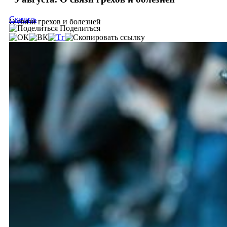
Скачать
О связи грехов и болезней
Поделиться