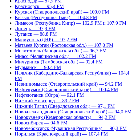
Краснодар — 87,9 FM
Красноярск — 95,4 FM
Курская (Ставропольский край) — 100,0 FM
Кызыл (Республика Тыва) — 104,8 FM
Лимасол (Республика Кипр) — 102,9 FM и 107,9 FM
Липецк — 97,9 FM
Луганск — 88,8 FM
Мариуполь (ДНР) — 97,2 FM
Матвеев Курган (Ростовская обл.) — 107,0 FM
Мелитополь (Запорожская обл.) — 96,7 FM
Миасс (Челябинская обл.) — 102,2 FM
Мичуринск (Тамбовская обл.) — 92,4 FM
Мурманск — 90,4 FM
Нальчик (Кабардино-Балкарская Республика) — 104,4
FM
Невинномысск (Ставропольский край) — 94,2 FM
Нефтекумск (Ставропольский край) — 100,4 FM
Нефтеюганск (Югра) — 92,1 FM
Нижний Новгород — 89,2 FM
Нижний Тагил (Свердловская обл.) — 97,1 FM
Новоалександровск (Ставропольский край) — 94,0 FM
Новокузнецк (Кемеровская область) — 94,2 FM
Новосибирск — 94,6 FM
Новочебоксарск (Чувашская Республика) — 90,3 FM
Норильск (Красноярский край) — 107,4 FM