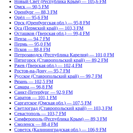
Новый Свет (Республика Крым) — 105,6 FM
Омск — 90,5 FM
Оренбург — 88,3 FM
Орёл — 95,6 FM
Орск (Оренбургская обл.) — 95,8 FM
Оса (Пермский край) — 103,3 FM
Осташков (Тверская обл.) — 99,4 FM
Пенза — 94,7 FM
Пермь — 95,0 FM
Псков — 88,8 FM
Петрозаводск (Республика Карелия) — 101,0 FM
Пятигорск (Ставропольский край) — 89,2 FM
Ржев (Тверская обл.) — 102,4 FM
Ростов-на-Дону — 95,7 FM
Русское (Ставропольский край) — 99,7 FM
Рязань — 102,5 FM
Самара — 96,8 FM
Санкт-Петербург — 92,9 FM
Саратов — 101,1 FM
Саргатское (Омская обл.) — 107,5 FM
Светлоград (Ставропольский край) — 103,3 FM
Севастополь — 103,7 FM
Симферополь (Республика Крым) — 89,3 FM
Смоленск — 88,4 FM
Советск (Калининградская обл.) — 106,9 FM