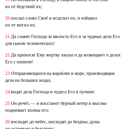
их от бедствий их;
20
послал слово Своё и исцелил их, и избавил
их от могил их.
21
Да славят Господа за милость Его и за чудные дела Его
для сынов человеческих!
22
Да приносят Ему жертву хвалы и да возвещают о делах
Его с пением!
23
Отправляющиеся на кораблях в море, производящие
дела на больших водах,
24
видят дела Господа и чудеса Его в пучине:
25
Он речёт, — и восстанет бурный ветер и высоко
поднимает волны его:
26
восходят до небес, нисходят до бездны; душа
их истаевает в бедствии;