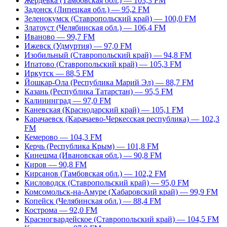
Жердевка (Тамбовская обл.) — 103,3 FM
Задонск (Липецкая обл.) — 95,2 FM
Зеленокумск (Ставропольский край) — 100,0 FM
Златоуст (Челябинская обл.) — 106,4 FM
Иваново — 99,7 FM
Ижевск (Удмуртия) — 97,0 FM
Изобильный (Ставропольский край) — 94,8 FM
Ипатово (Ставропольский край) — 105,3 FM
Иркутск — 88,5 FM
Йошкар-Ола (Республика Марий Эл) — 88,7 FM
Казань (Республика Татарстан) — 95,5 FM
Калининград — 97,0 FM
Каневская (Краснодарский край) — 105,1 FM
Карачаевск (Карачаево-Черкесская республика) — 102,3
FM
Кемерово — 104,3 FM
Керчь (Республика Крым) — 101,8 FM
Кинешма (Ивановская обл.) — 90,8 FM
Киров — 90,8 FM
Кирсанов (Тамбовская обл.) — 102,2 FM
Кисловодск (Ставропольский край) — 95,0 FM
Комсомольск-на-Амуре (Хабаровский край) — 99,9 FM
Копейск (Челябинская обл.) — 88,4 FM
Кострома — 92,0 FM
Красногвардейское (Ставропольский край) — 104,5 FM