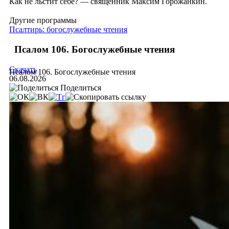
Как не льстит себе? — священник Максим Горожанкин.
Другие программы
Псалтирь: богослужебные чтения
Псалом 106. Богослужебные чтения
Скачать
Псалом 106. Богослужебные чтения
06.08.2026
Поделиться