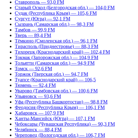
Ставрополь — 93,0 FM
Старый Оскол (Белгородская обл.) — 104,0 FM
Судак (Республика Крым) — 105,6 FM
Сургут (Югра) — 92,1 FM
Сызрань (Самарская обл.) — 98,3 FM
Тамбов — 99,9 FM
Тверь — 89,4 FM
Тёмкино (Смоленская обл.) — 96,1 FM
Тирасполь (Приднестровье) — 88,3 FM
Тихорецк (Краснодарский край) — 102,4 FM
Токмак (Запорожская обл.) — 104,9 FM
Тольятти (Самарская обл.) — 94,9 FM
Томск — 92,6 FM
Торжок (Тверская обл.) — 94,7 FM
Туапсе (Краснодарский край) — 106,5
Тюмень — 92,4 FM
Уварово (Тамбовская обл.) — 100,6 FM
Ульяновск — 93,6 FM
Уфа (Республика Башкортостан) — 98,8 FM
Феодосия (Республика Крым) — 106,1 FM
Хабаровск — 107,9 FM
Ханты-Мансийск (Югра) — 107,1 FM
Чебоксары (Чувашская Республика) — 90,3 FM
Челябинск — 88,4 FM
Череповец (Вологодская обл.) — 106,7 FM