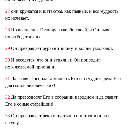
27
они кружатся и шатаются, как пьяные, и вся мудрость
их исчезает.
28
Но воззвали к Господу в скорби своей, и Он вывел
их из бедствия их.
29
Он превращает бурю в тишину, и волны умолкают.
30
И веселятся, что они утихли, и Он приводит
их к желаемой пристани.
31
Да славят Господа за милость Его и за чудные дела Его
для сынов человеческих!
32
Да превозносят Его в собрании народном и да славят
Его в сонме старейшин!
33
Он превращает реки в пустыню и источники вод —
в сушу,