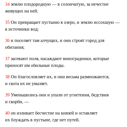
34
землю плодородную — в солончатую, за нечестие
живущих на ней.
35
Он превращает пустыню в озеро, и землю иссохшую —
в источники вод;
36
и поселяет там алчущих, и они строят город для
обитания;
37
засевают поля, насаждают виноградники, которые
приносят им обильные плоды.
38
Он благословляет их, и они весьма размножаются,
и скота их не умаляет.
39
Уменьшились они и упали от угнетения, бедствия
и скорби, —
40
он изливает бесчестие на князей и оставляет
их блуждать в пустыне, где нет путей.