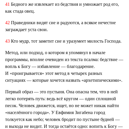
41
Бедного же извлекает из бедствия и умножает род его,
как стада овец.
42
Праведники видят сие и радуются, а всякое нечестие
заграждает уста свои.
43
Кто мудр, тот заметит сие и уразумеет милость Господа.
Метод, или подход, о котором я упомянул в начале
программы, вполне очевиден из текста псалма: бедствие —
вопль к Богу — избавление — благодарение.
И «проигрывается» этот метод в четырех разных
ситуациях — которые хочется назвать «архетипическими».
Первый образ — это пустыня. Она опасна тем, что в ней
легко потерять путь: ведь всё кругом — один сплошной
песок. Человек движется, ищет, но не может никак найти
«населённого города». У Евфимия Зигабена город
толкуется как небо; человек бродит по пустыне будней —
и выхода не видит. И тогда остаётся одно: вопить к Богу —