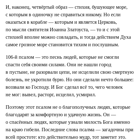
И, наконец, четвёртый образ — стихия, бушующее море,
с которым в одиночку не справиться никому. Но если
оказаться в корабле — которым и является Церковь,
по мысли святителя Иоанна Златоуста, — то и с этой
стихией вполне можно совладать, и тогда действием Духа
самое грозное море становится тихим и послушным.
106-й псалом — это песнь людей, которые не смогли
спасти себя своими силами. Они не нашли город
в пустыне, не разорвали цепи, не исцелили свою смертную
болезнь, не укротили бурю. Но они сделали нечто большее:
воззвали ко Господу. И Бог сделал всё то, чего человек
не мог: вывел, расторг, исцелил, усмирил.
Поэтому этот псалом не о благополучных людях, которые
благодарят за комфортную и удачную жизнь. Он —
о спасённых людях, которые узнали милость Бога именно
на краю гибели. Последние слова псалма — загадочны при
всей простоте: кто действительно мудр, тот заметит это.