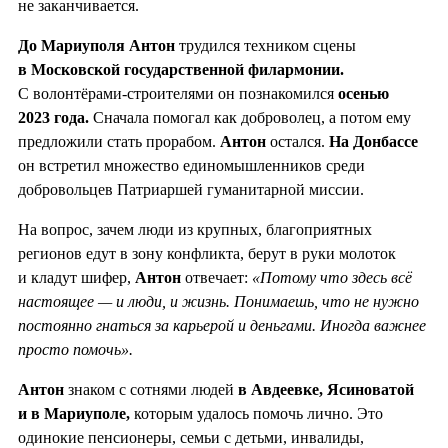
не заканчивается.
До Мариуполя Антон
трудился техником сцены
в Московской государственной филармонии.
С волонтёрами-строителями он познакомился
осенью
2023 года.
Сначала помогал как доброволец, а потом ему
предложили стать прорабом.
Антон
остался.
На Донбассе
он встретил множество единомышленников среди
добровольцев Патриаршей гуманитарной миссии.
На вопрос, зачем люди из крупных, благоприятных
регионов едут в зону конфликта, берут в руки молоток
и кладут шифер,
Антон
отвечает:
«Потому что здесь всё
настоящее — и люди, и жизнь. Понимаешь, что не нужно
постоянно гнаться за карьерой и деньгами. Иногда важнее
просто помочь».
Антон
знаком с сотнями людей
в Авдеевке, Ясиноватой
и в Мариуполе,
которым удалось помочь лично. Это
одинокие пенсионеры, семьи с детьми, инвалиды,