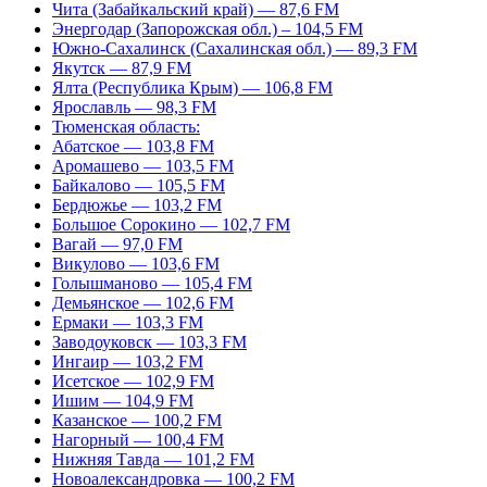
Чита (Забайкальский край) — 87,6 FM
Энергодар (Запорожская обл.) – 104,5 FM
Южно-Сахалинск (Сахалинская обл.) — 89,3 FM
Якутск — 87,9 FM
Ялта (Республика Крым) — 106,8 FM
Ярославль — 98,3 FM
Тюменская область:
Абатское — 103,8 FM
Аромашево — 103,5 FM
Байкалово — 105,5 FM
Бердюжье — 103,2 FM
Большое Сорокино — 102,7 FM
Вагай — 97,0 FM
Викулово — 103,6 FM
Голышманово — 105,4 FM
Демьянское — 102,6 FM
Ермаки — 103,3 FM
Заводоуковск — 103,3 FM
Ингаир — 103,2 FM
Исетское — 102,9 FM
Ишим — 104,9 FM
Казанское — 100,2 FM
Нагорный — 100,4 FM
Нижняя Тавда — 101,2 FM
Новоалександровка — 100,2 FM