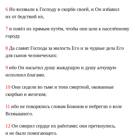
6
Но воззвали к Господу в скорби своей, и Он избавил
их от бедствий их,
7
и повёл их прямым путём, чтобы они шли к населённому
городу.
8
Да славят Господа за милость Его и за чудные дела Его
для сынов человеческих:
9
ибо Он насытил душу жаждущую и душу алчущую
исполнил благами.
10
Они сидели во тьме и тени смертной, окованные
скорбью и железом;
11
ибо не покорялись словам Божиим и небрегли о воле
Всевышнего.
12
Он смирил сердце их работами; они преткнулись,
и не было помогающего.