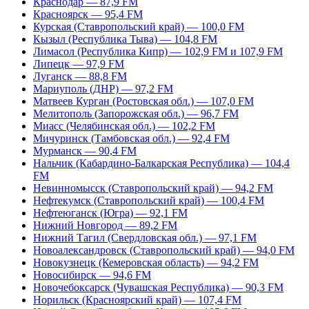
Краснодар — 87,9 FM
Красноярск — 95,4 FM
Курская (Ставропольский край) — 100,0 FM
Кызыл (Республика Тыва) — 104,8 FM
Лимасол (Республика Кипр) — 102,9 FM и 107,9 FM
Липецк — 97,9 FM
Луганск — 88,8 FM
Мариуполь (ДНР) — 97,2 FM
Матвеев Курган (Ростовская обл.) — 107,0 FM
Мелитополь (Запорожская обл.) — 96,7 FM
Миасс (Челябинская обл.) — 102,2 FM
Мичуринск (Тамбовская обл.) — 92,4 FM
Мурманск — 90,4 FM
Нальчик (Кабардино-Балкарская Республика) — 104,4
FM
Невинномысск (Ставропольский край) — 94,2 FM
Нефтекумск (Ставропольский край) — 100,4 FM
Нефтеюганск (Югра) — 92,1 FM
Нижний Новгород — 89,2 FM
Нижний Тагил (Свердловская обл.) — 97,1 FM
Новоалександровск (Ставропольский край) — 94,0 FM
Новокузнецк (Кемеровская область) — 94,2 FM
Новосибирск — 94,6 FM
Новочебоксарск (Чувашская Республика) — 90,3 FM
Норильск (Красноярский край) — 107,4 FM