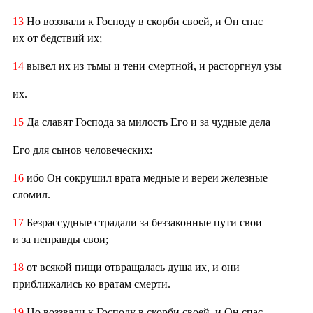
13
Но воззвали к Господу в скорби своей, и Он спас
их от бедствий их;
14
вывел их из тьмы и тени смертной, и расторгнул узы
их.
15
Да славят Господа за милость Его и за чудные дела
Его для сынов человеческих:
16
ибо Он сокрушил врата медные и вереи железные
сломил.
17
Безрассудные страдали за беззаконные пути свои
и за неправды свои;
18
от всякой пищи отвращалась душа их, и они
приближались ко вратам смерти.
19
Но воззвали к Господу в скорби своей, и Он спас