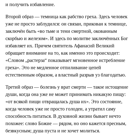
и получить избавление.
Второй образ — темница как рабство греха. Здесь человек
уже не просто заблудился: он связан, прикован к темнице,
заключён быть «во тьме и тени смертной, окованным
скорбью и железом». И здесь по молитве заключённых Бог
избавляет их. Причем святитель Афанасий Великий
обращает внимание на то, как именно это происходит:
«Словом „растерза“ показывает мгновенное истребление
греха». Это не медленное отпиливание цепей
естественным образом, а властный разрыв уз благодатью.
Третий образ — болезнь у врат смерти — такое истощение
души, когда она уже не может принимать никакую пищу:
«от всякой пищи отвращалась душа их». Это состояние,
когда человек уже не просто голоден, а утратил саму
способность питаться. В духовной жизни бывает нечто
похожее: слово Божие — рядом, но оно кажется пресным,
безвкусным; душа пуста и не хочет молиться.