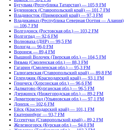
Бугульма (Республика Татарстан) — 105,9 FM
Буденновск (Ставропольский край) — 101,7 FM
Владивосток (Приморский край) — 97,3 FM
Владикавказ (Республика Северная Осетия — Алания)
— 106,7 FM
Волгодонск (Ростовская обл.) — 103,2 FM
Волгоград — 92,6 FM
Волноваха (ДНР) — 99,5 FM
Вологда — 96,0 FM
Воронеж — 89,4 FM
Вышний Волочек (Тверская обл.) — 104,5 FM
Вязьма (Смоленская обл.) — 88,3 FM
Гагарин (Смоленская обл.) — 95,3 FM
Галюгаевская (Ставропольский край) — 89,8 FM
Геленджик (Краснодарский край) — 93,1 FM
Геническ (Херсонская обл.) — 96,6 FM
Далматово (Курганская обл.) — 96,5 FM
Дзержинск (Нижегородская обл.) — 89,2 FM
Димитровград (Ульяновская обл.) — 97,1 FM
Донецк — 102,6 FM
Ейск (Краснодарский край) — 101,1 FM
Екатеринбург — 93,7 FM
Ессентуки (Ставропольский край) – 89,2 FM
Железногорск (Курская обл.) — 94,0 FM