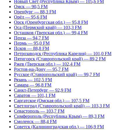
Новый Свет (Республика Крым) — 105,6 FM
Омск — 90,5 FM
Оренбург — 88,3 FM
Орёл — 95,6 FM
Орск (Оренбургская обл.) — 95,8 FM
Оса (Пермский край) — 103,3 FM
Осташков (Тверская обл.) — 99,4 FM
Пенза — 94,7 FM
Пермь — 95,0 FM
Псков — 88,8 FM
Петрозаводск (Республика Карелия) — 101,0 FM
Пятигорск (Ставропольский край) — 89,2 FM
Ржев (Тверская обл.) — 102,4 FM
Ростов-на-Дону — 95,7 FM
Русское (Ставропольский край) — 99,7 FM
Рязань — 102,5 FM
Самара — 96,8 FM
Санкт-Петербург — 92,9 FM
Саратов — 101,1 FM
Саргатское (Омская обл.) — 107,5 FM
Светлоград (Ставропольский край) — 103,3 FM
Севастополь — 103,7 FM
Симферополь (Республика Крым) — 89,3 FM
Смоленск — 88,4 FM
Советск (Калининградская обл.) — 106,9 FM