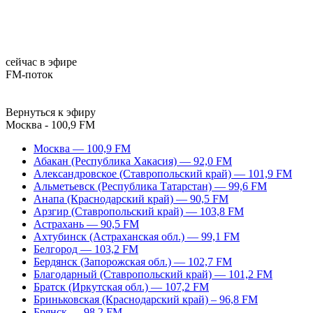
сейчас в эфире
FM-поток
Вернуться к эфиру
Москва - 100,9 FM
Москва — 100,9 FM
Абакан (Республика Хакасия) — 92,0 FM
Александровское (Ставропольский край) — 101,9 FM
Альметьевск (Республика Татарстан) — 99,6 FM
Анапа (Краснодарский край) — 90,5 FM
Арзгир (Ставропольский край) — 103,8 FM
Астрахань — 90,5 FM
Ахтубинск (Астраханская обл.) — 99,1 FM
Белгород — 103,2 FM
Бердянск (Запорожская обл.) — 102,7 FM
Благодарный (Ставропольский край) — 101,2 FM
Братск (Иркутская обл.) — 107,2 FM
Бриньковская (Краснодарский край) – 96,8 FM
Брянск — 98,2 FM