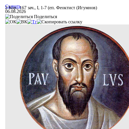
Скачать
2 Кор., 167 зач., I, 1-7 (еп. Феоктист (Игумнов)
06.08.2026
Поделиться