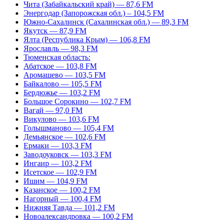
Чита (Забайкальский край) — 87,6 FM
Энергодар (Запорожская обл.) – 104,5 FM
Южно-Сахалинск (Сахалинская обл.) — 89,3 FM
Якутск — 87,9 FM
Ялта (Республика Крым) — 106,8 FM
Ярославль — 98,3 FM
Тюменская область:
Абатское — 103,8 FM
Аромашево — 103,5 FM
Байкалово — 105,5 FM
Бердюжье — 103,2 FM
Большое Сорокино — 102,7 FM
Вагай — 97,0 FM
Викулово — 103,6 FM
Голышманово — 105,4 FM
Демьянское — 102,6 FM
Ермаки — 103,3 FM
Заводоуковск — 103,3 FM
Ингаир — 103,2 FM
Исетское — 102,9 FM
Ишим — 104,9 FM
Казанское — 100,2 FM
Нагорный — 100,4 FM
Нижняя Тавда — 101,2 FM
Новоалександровка — 100,2 FM