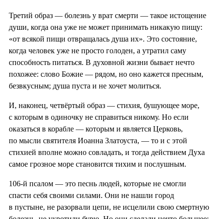
Третий образ — болезнь у врат смерти — такое истощение
души, когда она уже не может принимать никакую пищу:
«от всякой пищи отвращалась душа их». Это состояние,
когда человек уже не просто голоден, а утратил саму
способность питаться. В духовной жизни бывает нечто
похожее: слово Божие — рядом, но оно кажется пресным,
безвкусным; душа пуста и не хочет молиться.
И, наконец, четвёртый образ — стихия, бушующее море,
с которым в одиночку не справиться никому. Но если
оказаться в корабле — которым и является Церковь,
по мысли святителя Иоанна Златоуста, — то и с этой
стихией вполне можно совладать, и тогда действием Духа
самое грозное море становится тихим и послушным.
106-й псалом — это песнь людей, которые не смогли
спасти себя своими силами. Они не нашли город
в пустыне, не разорвали цепи, не исцелили свою смертную
болезнь, не укротили бурю. Но они сделали нечто большее: