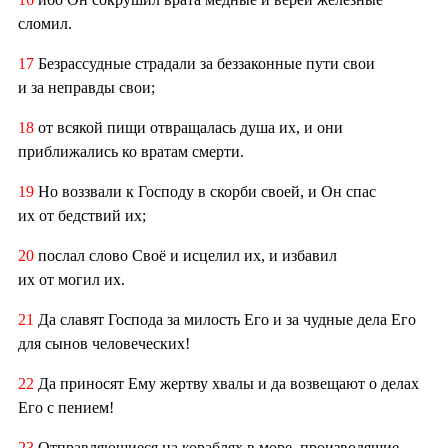
сломил.
17
Безрассудные страдали за беззаконные пути свои
и за неправды свои;
18
от всякой пищи отвращалась душа их, и они
приближались ко вратам смерти.
19
Но воззвали к Господу в скорби своей, и Он спас
их от бедствий их;
20
послал слово Своё и исцелил их, и избавил
их от могил их.
21
Да славят Господа за милость Его и за чудные дела Его
для сынов человеческих!
22
Да приносят Ему жертву хвалы и да возвещают о делах
Его с пением!
23
Отправляющиеся на кораблях в море, производящие