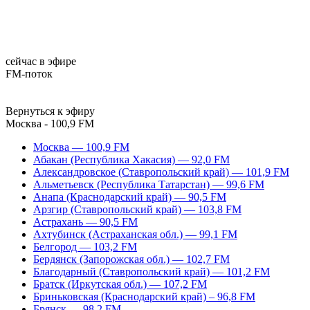
сейчас в эфире
FM-поток
Вернуться к эфиру
Москва - 100,9 FM
Москва — 100,9 FM
Абакан (Республика Хакасия) — 92,0 FM
Александровское (Ставропольский край) — 101,9 FM
Альметьевск (Республика Татарстан) — 99,6 FM
Анапа (Краснодарский край) — 90,5 FM
Арзгир (Ставропольский край) — 103,8 FM
Астрахань — 90,5 FM
Ахтубинск (Астраханская обл.) — 99,1 FM
Белгород — 103,2 FM
Бердянск (Запорожская обл.) — 102,7 FM
Благодарный (Ставропольский край) — 101,2 FM
Братск (Иркутская обл.) — 107,2 FM
Бриньковская (Краснодарский край) – 96,8 FM
Брянск — 98,2 FM