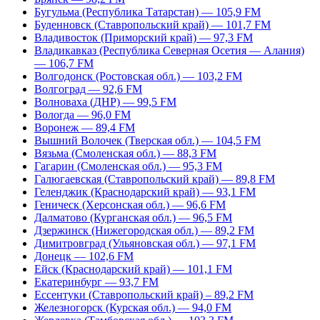
Бугульма (Республика Татарстан) — 105,9 FM
Буденновск (Ставропольский край) — 101,7 FM
Владивосток (Приморский край) — 97,3 FM
Владикавказ (Республика Северная Осетия — Алания)
— 106,7 FM
Волгодонск (Ростовская обл.) — 103,2 FM
Волгоград — 92,6 FM
Волноваха (ДНР) — 99,5 FM
Вологда — 96,0 FM
Воронеж — 89,4 FM
Вышний Волочек (Тверская обл.) — 104,5 FM
Вязьма (Смоленская обл.) — 88,3 FM
Гагарин (Смоленская обл.) — 95,3 FM
Галюгаевская (Ставропольский край) — 89,8 FM
Геленджик (Краснодарский край) — 93,1 FM
Геническ (Херсонская обл.) — 96,6 FM
Далматово (Курганская обл.) — 96,5 FM
Дзержинск (Нижегородская обл.) — 89,2 FM
Димитровград (Ульяновская обл.) — 97,1 FM
Донецк — 102,6 FM
Ейск (Краснодарский край) — 101,1 FM
Екатеринбург — 93,7 FM
Ессентуки (Ставропольский край) – 89,2 FM
Железногорск (Курская обл.) — 94,0 FM