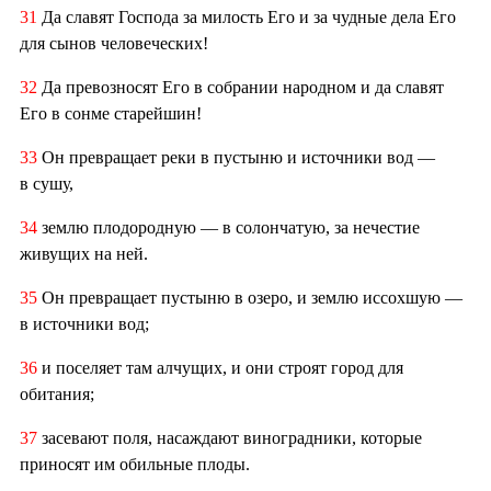
31
Да славят Господа за милость Его и за чудные дела Его
для сынов человеческих!
32
Да превозносят Его в собрании народном и да славят
Его в сонме старейшин!
33
Он превращает реки в пустыню и источники вод —
в сушу,
34
землю плодородную — в солончатую, за нечестие
живущих на ней.
35
Он превращает пустыню в озеро, и землю иссохшую —
в источники вод;
36
и поселяет там алчущих, и они строят город для
обитания;
37
засевают поля, насаждают виноградники, которые
приносят им обильные плоды.