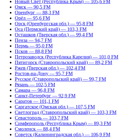
Новый Свет (Республика Крым) — 105,6 FM
Омск — 90,5 FM
Оренбург — 88,3 FM
Орёл — 95,6 FM
Орск (Оренбургская обл.) — 95,8 FM
Оса (Пермский край) — 103,3 FM
Осташков (Тверская обл.) — 99,4 FM
Пенза — 94,7 FM
Пермь — 95,0 FM
Псков — 88,8 FM
Петрозаводск (Республика Карелия) — 101,0 FM
Пятигорск (Ставропольский край) — 89,2 FM
Ржев (Тверская обл.) — 102,4 FM
Ростов-на-Дону — 95,7 FM
Русское (Ставропольский край) — 99,7 FM
Рязань — 102,5 FM
Самара — 96,8 FM
Санкт-Петербург — 92,9 FM
Саратов — 101,1 FM
Саргатское (Омская обл.) — 107,5 FM
Светлоград (Ставропольский край) — 103,3 FM
Севастополь — 103,7 FM
Симферополь (Республика Крым) — 89,3 FM
Смоленск — 88,4 FM
Советск (Калининградская обл.) — 106,9 FM