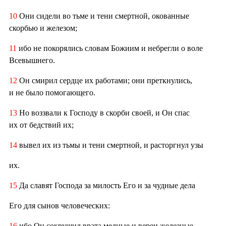
10
Они сидели во тьме и тени смертной, окованные
скорбью и железом;
11
ибо не покорялись словам Божиим и небрегли о воле
Всевышнего.
12
Он смирил сердце их работами; они преткнулись,
и не было помогающего.
13
Но воззвали к Господу в скорби своей, и Он спас
их от бедствий их;
14
вывел их из тьмы и тени смертной, и расторгнул узы
их.
15
Да славят Господа за милость Его и за чудные дела
Его для сынов человеческих:
16
ибо Он сокрушил врата медные и вереи железные