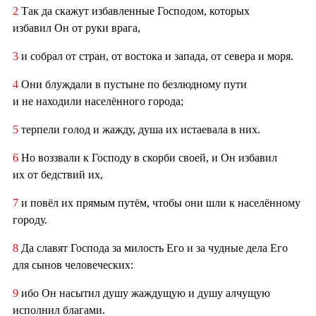
2
Так да скажут избавленные Господом, которых
избавил Он от руки врага,
3
и собрал от стран, от востока и запада, от севера и моря.
4
Они блуждали в пустыне по безлюдному пути
и не находили населённого города;
5
терпели голод и жажду, душа их истаевала в них.
6
Но воззвали к Господу в скорби своей, и Он избавил
их от бедствий их,
7
и повёл их прямым путём, чтобы они шли к населённому
городу.
8
Да славят Господа за милость Его и за чудные дела Его
для сынов человеческих:
9
ибо Он насытил душу жаждущую и душу алчущую
исполнил благами.