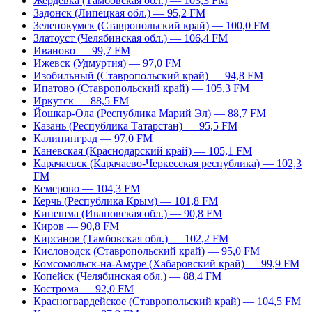
Жердевка (Тамбовская обл.) — 103,3 FM
Задонск (Липецкая обл.) — 95,2 FM
Зеленокумск (Ставропольский край) — 100,0 FM
Златоуст (Челябинская обл.) — 106,4 FM
Иваново — 99,7 FM
Ижевск (Удмуртия) — 97,0 FM
Изобильный (Ставропольский край) — 94,8 FM
Ипатово (Ставропольский край) — 105,3 FM
Иркутск — 88,5 FM
Йошкар-Ола (Республика Марий Эл) — 88,7 FM
Казань (Республика Татарстан) — 95,5 FM
Калининград — 97,0 FM
Каневская (Краснодарский край) — 105,1 FM
Карачаевск (Карачаево-Черкесская республика) — 102,3
FM
Кемерово — 104,3 FM
Керчь (Республика Крым) — 101,8 FM
Кинешма (Ивановская обл.) — 90,8 FM
Киров — 90,8 FM
Кирсанов (Тамбовская обл.) — 102,2 FM
Кисловодск (Ставропольский край) — 95,0 FM
Комсомольск-на-Амуре (Хабаровский край) — 99,9 FM
Копейск (Челябинская обл.) — 88,4 FM
Кострома — 92,0 FM
Красногвардейское (Ставропольский край) — 104,5 FM