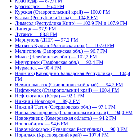
Краснодар — 87,9 FM
Красноярск — 95,4 FM
Курская (Ставропольский край) — 100,0 FM
Кызыл (Республика Тыва) — 104,8 FM
Лимасол (Республика Кипр) — 102,9 FM и 107,9 FM
Липецк — 97,9 FM
Луганск — 88,8 FM
Мариуполь (ДНР) — 97,2 FM
Матвеев Курган (Ростовская обл.) — 107,0 FM
Мелитополь (Запорожская обл.) — 96,7 FM
Миасс (Челябинская обл.) — 102,2 FM
Мичуринск (Тамбовская обл.) — 92,4 FM
Мурманск — 90,4 FM
Нальчик (Кабардино-Балкарская Республика) — 104,4
FM
Невинномысск (Ставропольский край) — 94,2 FM
Нефтекумск (Ставропольский край) — 100,4 FM
Нефтеюганск (Югра) — 92,1 FM
Нижний Новгород — 89,2 FM
Нижний Тагил (Свердловская обл.) — 97,1 FM
Новоалександровск (Ставропольский край) — 94,0 FM
Новокузнецк (Кемеровская область) — 94,2 FM
Новосибирск — 94,6 FM
Новочебоксарск (Чувашская Республика) — 90,3 FM
Норильск (Красноярский край) — 107,4 FM