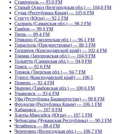
Ставрополь — 93,0 FM
Старый Оскол (Белгородская обл.) — 104,0 FM
Судак (Республика Крым) — 105,6 FM
Сургут (Югра) — 92,1 FM
Сызрань (Самарская обл.) — 98,3 FM
Тамбов — 99,9 FM
Тверь — 89,4 FM
Тёмкино (Смоленская обл.) — 96,1 FM
Тирасполь (Приднестровье) — 88,3 FM
Тихорецк (Краснодарский край) — 102,4 FM
Токмак (Запорожская обл.) — 104,9 FM
Тольятти (Самарская обл.) — 94,9 FM
Томск — 92,6 FM
Торжок (Тверская обл.) — 94,7 FM
Туапсе (Краснодарский край) — 106,5
Тюмень — 92,4 FM
Уварово (Тамбовская обл.) — 100,6 FM
Ульяновск — 93,6 FM
Уфа (Республика Башкортостан) — 98,8 FM
Феодосия (Республика Крым) — 106,1 FM
Хабаровск — 107,9 FM
Ханты-Мансийск (Югра) — 107,1 FM
Чебоксары (Чувашская Республика) — 90,3 FM
Челябинск — 88,4 FM
Череповец (Вологодская обл.) — 106,7 FM