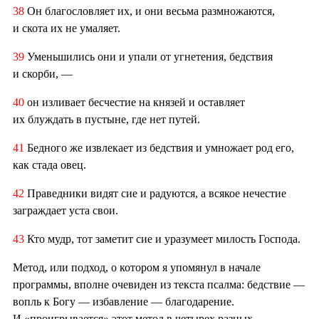
38
Он благословляет их, и они весьма размножаются,
и скота их не умаляет.
39
Уменьшились они и упали от угнетения, бедствия
и скорби, —
40
он изливает бесчестие на князей и оставляет
их блуждать в пустыне, где нет путей.
41
Бедного же извлекает из бедствия и умножает род его,
как стада овец.
42
Праведники видят сие и радуются, а всякое нечестие
заграждает уста свои.
43
Кто мудр, тот заметит сие и уразумеет милость Господа.
Метод, или подход, о котором я упомянул в начале
программы, вполне очевиден из текста псалма: бедствие —
вопль к Богу — избавление — благодарение.
И «проигрывается» этот метод в четырех разных