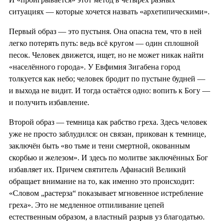
ситуациях — которые хочется назвать «архетипическими».
Первый образ — это пустыня. Она опасна тем, что в ней
легко потерять путь: ведь всё кругом — один сплошной
песок. Человек движется, ищет, но не может никак найти
«населённого города». У Евфимия Зигабена город
толкуется как небо; человек бродит по пустыне будней —
и выхода не видит. И тогда остаётся одно: вопить к Богу —
и получить избавление.
Второй образ — темница как рабство греха. Здесь человек
уже не просто заблудился: он связан, прикован к темнице,
заключён быть «во тьме и тени смертной, окованным
скорбью и железом». И здесь по молитве заключённых Бог
избавляет их. Причем святитель Афанасий Великий
обращает внимание на то, как именно это происходит:
«Словом „растерза“ показывает мгновенное истребление
греха». Это не медленное отпиливание цепей
естественным образом, а властный разрыв уз благодатью.