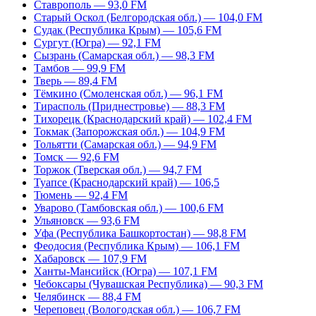
Ставрополь — 93,0 FM
Старый Оскол (Белгородская обл.) — 104,0 FM
Судак (Республика Крым) — 105,6 FM
Сургут (Югра) — 92,1 FM
Сызрань (Самарская обл.) — 98,3 FM
Тамбов — 99,9 FM
Тверь — 89,4 FM
Тёмкино (Смоленская обл.) — 96,1 FM
Тирасполь (Приднестровье) — 88,3 FM
Тихорецк (Краснодарский край) — 102,4 FM
Токмак (Запорожская обл.) — 104,9 FM
Тольятти (Самарская обл.) — 94,9 FM
Томск — 92,6 FM
Торжок (Тверская обл.) — 94,7 FM
Туапсе (Краснодарский край) — 106,5
Тюмень — 92,4 FM
Уварово (Тамбовская обл.) — 100,6 FM
Ульяновск — 93,6 FM
Уфа (Республика Башкортостан) — 98,8 FM
Феодосия (Республика Крым) — 106,1 FM
Хабаровск — 107,9 FM
Ханты-Мансийск (Югра) — 107,1 FM
Чебоксары (Чувашская Республика) — 90,3 FM
Челябинск — 88,4 FM
Череповец (Вологодская обл.) — 106,7 FM