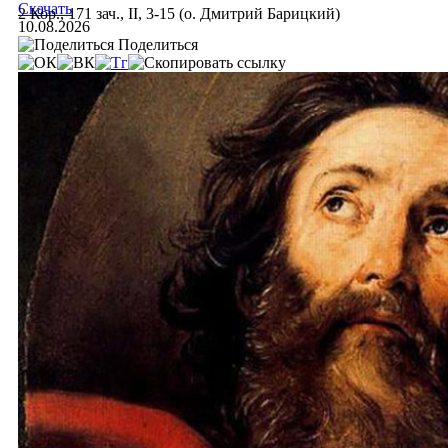
Скачать
2 Кор., 171 зач., II, 3-15 (о. Дмитрий Барицкий)
10.08.2026
Поделиться