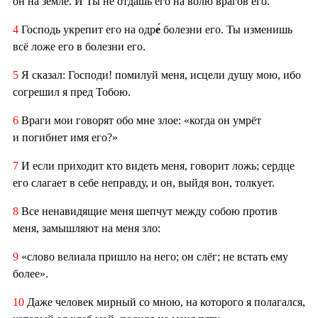
он на земле. И Ты не отдашь его на волю врагов его.
4
Господь укрепит его на одр
е́
болезни его. Ты изменишь
всё ложе его в болезни его.
5
Я сказал: Господи! помилуй меня, исцели душу мою, ибо
согрешил я пред Тобою.
6
Враги мои говорят обо мне злое: «когда он умрёт
и погибнет имя его?»
7
И если приходит кто видеть меня, говорит ложь; сердце
его слагает в себе неправду, и он, выйдя вон, толкует.
8
Все ненавидящие меня шепчут между собою против
меня, замышляют на меня зло:
9
«слово велиала пришло на него; он слёг; не встать ему
более».
10
Даже человек мирный со мною, на которого я полагался,