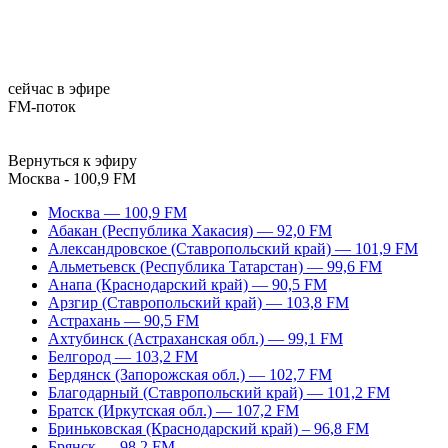
сейчас в эфире
FM-поток
Вернуться к эфиру
Москва - 100,9 FM
Москва — 100,9 FM
Абакан (Республика Хакасия) — 92,0 FM
Александровское (Ставропольский край) — 101,9 FM
Альметьевск (Республика Татарстан) — 99,6 FM
Анапа (Краснодарский край) — 90,5 FM
Арзгир (Ставропольский край) — 103,8 FM
Астрахань — 90,5 FM
Ахтубинск (Астраханская обл.) — 99,1 FM
Белгород — 103,2 FM
Бердянск (Запорожская обл.) — 102,7 FM
Благодарный (Ставропольский край) — 101,2 FM
Братск (Иркутская обл.) — 107,2 FM
Бриньковская (Краснодарский край) – 96,8 FM
Брянск — 98,2 FM