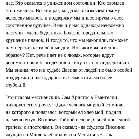
нас. Кто оказался в униженном состоянии. Кто сломлен
этой жизнью. Всякий раз, когда мы оказываем такому
человеку милость и поддержку, мы инвестируем в своё
собственное будущее. Ведь и у нас однажды неизбежно
наступит «день бедствия». Болезнь, предательство,
крушение планов. И тогда то, что мы накопили, поможет
нам пережить эти чёрные дни. Но каким же именно
образом? Нет, речь идёт не о людях, которые вдруг
вспомнят наши благодеяния и кинуться нас поддерживать.
Мы видим, что и в судьбе Давида от людей не было особой
поддержки и благодарности. Смысл псалма более
глубокий.
Это псалом мессианский. Сам Христос в Евангелии
цитирует его строчку: «Даже человек мирный со мною,
на которого я полагался, который ел хлеб мой, поднял
на меня пяту». Во время Тайной вечери, Своей последней
трапезы с апостолами, Он сказал: «да сбудется Писание:
ядущий со Мною хлеб поднял на Меня пяту». Так