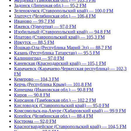
Жердевка (Тамбовская обл.) — 103,3 FM
Задонск (Липецкая обл.) — 95,2 FM
Зеленокумск (Ставропольский край) — 100,0 FM
Златоуст (Челябинская обл.) — 106,4 FM
Иваново — 99,7 FM
Ижевск (Удмуртия) — 97,0 FM
Изобильный (Ставропольский край) — 94,8 FM
Ипатово (Ставропольский край) — 105,3 FM
Иркутск — 88,5 FM
Йошкар-Ола (Республика Марий Эл) — 88,7 FM
Казань (Республика Татарстан) — 95,5 FM
Калининград — 97,0 FM
Каневская (Краснодарский край) — 105,1 FM
Карачаевск (Карачаево-Черкесская республика) — 102,3
FM
Кемерово — 104,3 FM
Керчь (Республика Крым) — 101,8 FM
Кинешма (Ивановская обл.) — 90,8 FM
Киров — 90,8 FM
Кирсанов (Тамбовская обл.) — 102,2 FM
Кисловодск (Ставропольский край) — 95,0 FM
Комсомольск-на-Амуре (Хабаровский край) — 99,9 FM
Копейск (Челябинская обл.) — 88,4 FM
Кострома — 92,0 FM
Красногвардейское (Ставропольский край) — 104,5 FM