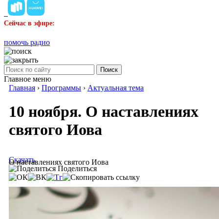
Сейчас в эфире:
помочь радио
Поиск
Главное меню
Главная
›
Программы
›
Актуальная тема
10 ноября. О наставлениях
святого Иова
Скачать
О наставлениях святого Иова
Поделиться