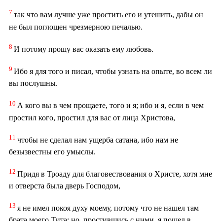
7
так что вам лучше уже простить его и утешить, дабы он
не был поглощен чрезмерною печалью.
8
И потому прошу вас оказать ему любовь.
9
Ибо я для того и писал, чтобы узнать на опыте, во всем ли
вы послушны.
10
А кого вы в чем прощаете, того и я; ибо и я, если в чем
простил кого, простил для вас от лица Христова,
11
чтобы не сделал нам ущерба сатана, ибо нам не
безызвестны его умыслы.
12
Придя в Троаду для благовествования о Христе, хотя мне
и отверста была дверь Господом,
13
я не имел покоя духу моему, потому что не нашел там
брата моего Тита; но, простившись с ними, я пошел в