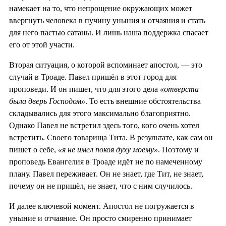
намекает на то, что непрощение окружающих может
ввергнуть человека в пучину уныния и отчаяния и стать
для него пастью сатаны. И лишь наша поддержка спасает
его от этой участи.
Вторая ситуация, о которой вспоминает апостол, — это
случай в Троаде. Павел пришёл в этот город для
проповеди. И он пишет, что для этого дела
«отверста
была дверь Господом»
. То есть внешние обстоятельства
складывались для этого максимально благоприятно.
Однако Павел не встретил здесь того, кого очень хотел
встретить. Своего товарища Тита. В результате, как сам он
пишет о себе,
«я не имел покоя духу моему»
. Поэтому и
проповедь Евангелия в Троаде идёт не по намеченному
плану. Павел переживает. Он не знает, где Тит, не знает,
почему он не пришёл, не знает, что с ним случилось.
И далее ключевой момент. Апостол не погружается в
уныние и отчаяние. Он просто смиренно принимает