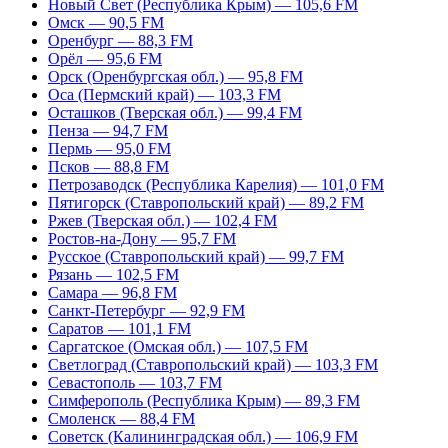
Новый Свет (Республика Крым) — 105,6 FM
Омск — 90,5 FM
Оренбург — 88,3 FM
Орёл — 95,6 FM
Орск (Оренбургская обл.) — 95,8 FM
Оса (Пермский край) — 103,3 FM
Осташков (Тверская обл.) — 99,4 FM
Пенза — 94,7 FM
Пермь — 95,0 FM
Псков — 88,8 FM
Петрозаводск (Республика Карелия) — 101,0 FM
Пятигорск (Ставропольский край) — 89,2 FM
Ржев (Тверская обл.) — 102,4 FM
Ростов-на-Дону — 95,7 FM
Русское (Ставропольский край) — 99,7 FM
Рязань — 102,5 FM
Самара — 96,8 FM
Санкт-Петербург — 92,9 FM
Саратов — 101,1 FM
Саргатское (Омская обл.) — 107,5 FM
Светлоград (Ставропольский край) — 103,3 FM
Севастополь — 103,7 FM
Симферополь (Республика Крым) — 89,3 FM
Смоленск — 88,4 FM
Советск (Калининградская обл.) — 106,9 FM