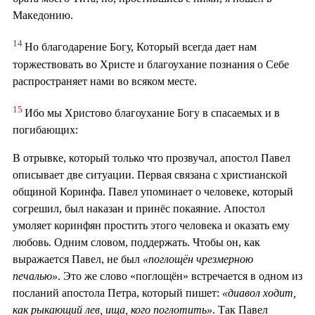
Македонию.
14
Но благодарение Богу, Который всегда дает нам
торжествовать во Христе и благоухание познания о Себе
распространяет нами во всяком месте.
15
Ибо мы Христово благоухание Богу в спасаемых и в
погибающих:
В отрывке, который только что прозвучал, апостол Павел
описывает две ситуации. Первая связана с христианской
общиной Коринфа. Павел упоминает о человеке, который
согрешил, был наказан и принёс покаяние. Апостол
умоляет коринфян простить этого человека и оказать ему
любовь. Одним словом, поддержать. Чтобы он, как
выражается Павел, не был
«поглощён чрезмерною
печалью»
. Это же слово «поглощён» встречается в одном из
посланий апостола Петра, который пишет:
«диавол ходит,
как рыкающий лев, ища, кого поглотить»
. Так Павел