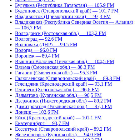
Бугульма (Республика Татарстан) — 105,9 FM
Буденновск (Ставропольский край) — 101,7 FM
Владивосток (Приморский край) — 97,3 FM
Владикавказ (Республика Северная Осетия — Алания)
— 106,7 FM
Волгодонск (Ростовская обл.) — 103,2 FM
Волгоград — 92,6 FM
Волноваха (ДНР) — 99,5 FM
Вологда — 96,0 FM
Воронеж — 89,4 FM
Вышний Волочек (Тверская обл.) — 104,5 FM
Вязьма (Смоленская обл.) — 88,3 FM
Гагарин (Смоленская обл.) — 95,3 FM
Галюгаевская (Ставропольский край) — 89,8 FM
Геленджик (Краснодарский край) — 93,1 FM
Геническ (Херсонская обл.) — 96,6 FM
Далматово (Курганская обл.) — 96,5 FM
Дзержинск (Нижегородская обл.) — 89,2 FM
Димитровград (Ульяновская обл.) — 97,1 FM
Донецк — 102,6 FM
Ейск (Краснодарский край) — 101,1 FM
Екатеринбург — 93,7 FM
Ессентуки (Ставропольский край) – 89,2 FM
Железногорск (Курская обл.) — 94,0 FM