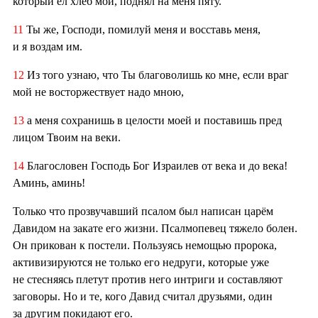
который ел хлеб мой, поднял на меня пяту.
11
Ты же, Господи, помилуй меня и восставь меня,
и я воздам им.
12
Из того узнаю, что Ты благоволишь ко мне, если враг
мой не восторжествует надо мною,
13
а меня сохранишь в целости моей и поставишь пред
лицом Твоим на веки.
14
Благословен Господь Бог Израилев от века и до века!
Аминь, аминь!
Только что прозвучавший псалом был написан царём
Давидом на закате его жизни. Псалмопевец тяжело болен.
Он прикован к постели. Пользуясь немощью пророка,
активизируются не только его недруги, которые уже
не стесняясь плетут против него интриги и составляют
заговоры. Но и те, кого Давид считал друзьями, один
за другим покидают его.