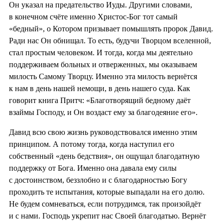
Он указал на предательство Иуды. Другими словами,
в конечном счёте именно Христос-Бог тот самый
«бедный», о Котором призывает помышлять пророк Давид.
Ради нас Он обнищал. То есть, будучи Творцом вселенной,
стал простым человеком. И тогда, когда мы деятельно
поддерживаем больных и отверженных, мы оказываем
милость Самому Творцу. Именно эта милость вернётся
к нам в день нашей немощи, в день нашего суда. Как
говорит книга Притч: «Благотворящий бедному даёт
взаймы Господу, и Он воздаст ему за благодеяние его».
Давид всю свою жизнь руководствовался именно этим
принципом. А потому тогда, когда наступил его
собственный «день бедствия», он ощущал благодатную
поддержку от Бога. Именно она давала ему силы
с достоинством, беззлобно и с благодарностью Богу
проходить те испытания, которые выпадали на его долю.
Не будем сомневаться, если потрудимся, так произойдёт
и с нами. Господь укрепит нас Своей благодатью. Вернёт