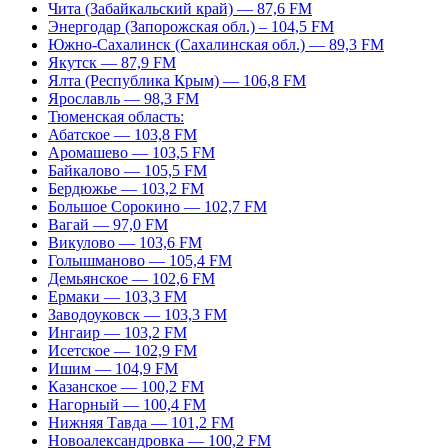
Чита (Забайкальский край) — 87,6 FM
Энергодар (Запорожская обл.) – 104,5 FM
Южно-Сахалинск (Сахалинская обл.) — 89,3 FM
Якутск — 87,9 FM
Ялта (Республика Крым) — 106,8 FM
Ярославль — 98,3 FM
Тюменская область:
Абатское — 103,8 FM
Аромашево — 103,5 FM
Байкалово — 105,5 FM
Бердюжье — 103,2 FM
Большое Сорокино — 102,7 FM
Вагай — 97,0 FM
Викулово — 103,6 FM
Голышманово — 105,4 FM
Демьянское — 102,6 FM
Ермаки — 103,3 FM
Заводоуковск — 103,3 FM
Ингаир — 103,2 FM
Исетское — 102,9 FM
Ишим — 104,9 FM
Казанское — 100,2 FM
Нагорный — 100,4 FM
Нижняя Тавда — 101,2 FM
Новоалександровка — 100,2 FM