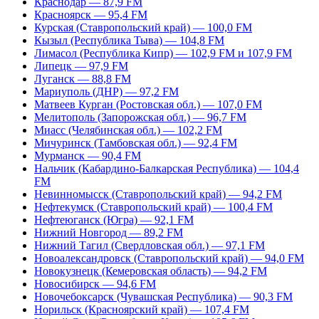
Краснодар — 87,9 FM
Красноярск — 95,4 FM
Курская (Ставропольский край) — 100,0 FM
Кызыл (Республика Тыва) — 104,8 FM
Лимасол (Республика Кипр) — 102,9 FM и 107,9 FM
Липецк — 97,9 FM
Луганск — 88,8 FM
Мариуполь (ДНР) — 97,2 FM
Матвеев Курган (Ростовская обл.) — 107,0 FM
Мелитополь (Запорожская обл.) — 96,7 FM
Миасс (Челябинская обл.) — 102,2 FM
Мичуринск (Тамбовская обл.) — 92,4 FM
Мурманск — 90,4 FM
Нальчик (Кабардино-Балкарская Республика) — 104,4
FM
Невинномысск (Ставропольский край) — 94,2 FM
Нефтекумск (Ставропольский край) — 100,4 FM
Нефтеюганск (Югра) — 92,1 FM
Нижний Новгород — 89,2 FM
Нижний Тагил (Свердловская обл.) — 97,1 FM
Новоалександровск (Ставропольский край) — 94,0 FM
Новокузнецк (Кемеровская область) — 94,2 FM
Новосибирск — 94,6 FM
Новочебоксарск (Чувашская Республика) — 90,3 FM
Норильск (Красноярский край) — 107,4 FM