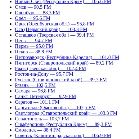
Новый Свет (Республика Крым) — 105,6 FM
Омск — 90,5 FM
Оренбург — 88,3 FM
Орёл — 95,6 FM
Орск (Оренбургская обл.) — 95,8 FM
Оса (Пермский край) — 103,3 FM
Осташков (Тверская обл.) — 99,4 FM
Пенза — 94,7 FM
Пермь — 95,0 FM
Псков — 88,8 FM
Петрозаводск (Республика Карелия) — 101,0 FM
Пятигорск (Ставропольский край) — 89,2 FM
Ржев (Тверская обл.) — 102,4 FM
Ростов-на-Дону — 95,7 FM
Русское (Ставропольский край) — 99,7 FM
Рязань — 102,5 FM
Самара — 96,8 FM
Санкт-Петербург — 92,9 FM
Саратов — 101,1 FM
Саргатское (Омская обл.) — 107,5 FM
Светлоград (Ставропольский край) — 103,3 FM
Севастополь — 103,7 FM
Симферополь (Республика Крым) — 89,3 FM
Смоленск — 88,4 FM
Советск (Калининградская обл.) — 106,9 FM