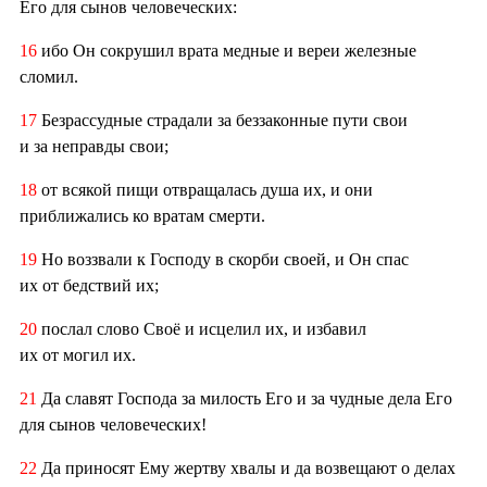
Его для сынов человеческих:
16
ибо Он сокрушил врата медные и вереи железные
сломил.
17
Безрассудные страдали за беззаконные пути свои
и за неправды свои;
18
от всякой пищи отвращалась душа их, и они
приближались ко вратам смерти.
19
Но воззвали к Господу в скорби своей, и Он спас
их от бедствий их;
20
послал слово Своё и исцелил их, и избавил
их от могил их.
21
Да славят Господа за милость Его и за чудные дела Его
для сынов человеческих!
22
Да приносят Ему жертву хвалы и да возвещают о делах