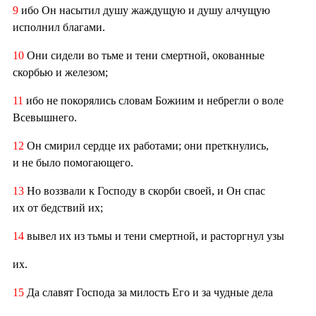
9
ибо Он насытил душу жаждущую и душу алчущую
исполнил благами.
10
Они сидели во тьме и тени смертной, окованные
скорбью и железом;
11
ибо не покорялись словам Божиим и небрегли о воле
Всевышнего.
12
Он смирил сердце их работами; они преткнулись,
и не было помогающего.
13
Но воззвали к Господу в скорби своей, и Он спас
их от бедствий их;
14
вывел их из тьмы и тени смертной, и расторгнул узы
их.
15
Да славят Господа за милость Его и за чудные дела