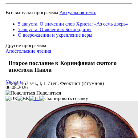
Все выпуски программы
Актуальная тема:
5 августа. О значении слов Христа: «Аз есмь дверь»
5 августа. О явлениях Богородицы
О возрождении и укрепление веры
Другие программы
Апостольские чтения
Второе послание к Коринфянам святого
апостола Павла
Скачать
2 Кор., 167 зач., I, 1-7 (еп. Феоктист (Игумнов)
06.08.2026
Поделиться