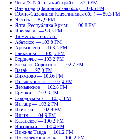
Чита (Забайкальский край) — 87,6 FM
Энергодар (Запорожская обл.) – 104,5 FM
Южно-Сахалинск (Сахалинская обл.) — 89,3 FM
Якутск — 87,9 FM
Ялта (Республика Крым) — 106,8 FM
Ярославль — 98,3 FM
Тюменская область:
Абатское — 103,8 FM
Аромашево — 103,5 FM
Байкалово — 105,5 FM
Бердюжье — 103,2 FM
Большое Сорокино — 102,7 FM
Вагай — 97,0 FM
Викулово — 103,6 FM
Голышманово — 105,4 FM
Демьянское — 102,6 FM
Ермаки — 103,3 FM
Заводоуковск — 103,3 FM
Ингаир — 103,2 FM
Исетское — 102,9 FM
Ишим — 104,9 FM
Казанское — 100,2 FM
Нагорный — 100,4 FM
Нижняя Тавда — 101,2 FM
Новоалександровка — 100,2 FM