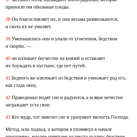
приносят им обильные плоды.
38
Он благословляет их, и они весьма размножаются,
и скота их не умаляет.
39
Уменьшились они и упали от угнетения, бедствия
и скорби, —
40
он изливает бесчестие на князей и оставляет
их блуждать в пустыне, где нет путей.
41
Бедного же извлекает из бедствия и умножает род его,
как стада овец.
42
Праведники видят сие и радуются, а всякое нечестие
заграждает уста свои.
43
Кто мудр, тот заметит сие и уразумеет милость Господа.
Метод, или подход, о котором я упомянул в начале
программы, вполне очевиден из текста псалма: бедствие —