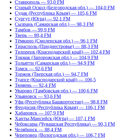
Ставрополь — 93,0 FM
Старый Оскол (Белгородская обл.) — 104,0 FM
Судак (Республика Крым) — 105,6 FM
Сургут (Югра) — 92,1 FM
Сызрань (Самарская обл.) — 98,3 FM
Тамбов — 99,9 FM
Тверь — 89,4 FM
Тёмкино (Смоленская обл.) — 96,1 FM
Тирасполь (Приднестровье) — 88,3 FM
Тихорецк (Краснодарский край) — 102,4 FM
Токмак (Запорожская обл.) — 104,9 FM
Тольятти (Самарская обл.) — 94,9 FM
Томск — 92,6 FM
Торжок (Тверская обл.) — 94,7 FM
Туапсе (Краснодарский край) — 106,5
Тюмень — 92,4 FM
Уварово (Тамбовская обл.) — 100,6 FM
Ульяновск — 93,6 FM
Уфа (Республика Башкортостан) — 98,8 FM
Феодосия (Республика Крым) — 106,1 FM
Хабаровск — 107,9 FM
Ханты-Мансийск (Югра) — 107,1 FM
Чебоксары (Чувашская Республика) — 90,3 FM
Челябинск — 88,4 FM
Череповец (Вологодская обл.) — 106,7 FM