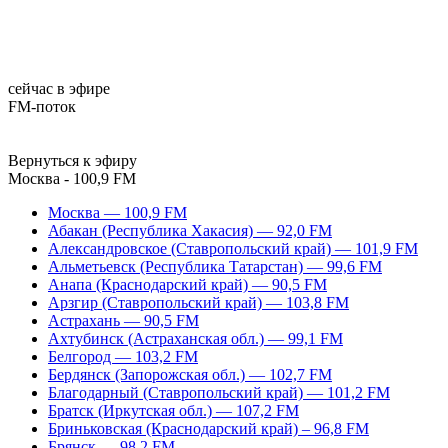
сейчас в эфире
FM-поток
Вернуться к эфиру
Москва - 100,9 FM
Москва — 100,9 FM
Абакан (Республика Хакасия) — 92,0 FM
Александровское (Ставропольский край) — 101,9 FM
Альметьевск (Республика Татарстан) — 99,6 FM
Анапа (Краснодарский край) — 90,5 FM
Арзгир (Ставропольский край) — 103,8 FM
Астрахань — 90,5 FM
Ахтубинск (Астраханская обл.) — 99,1 FM
Белгород — 103,2 FM
Бердянск (Запорожская обл.) — 102,7 FM
Благодарный (Ставропольский край) — 101,2 FM
Братск (Иркутская обл.) — 107,2 FM
Бриньковская (Краснодарский край) – 96,8 FM
Брянск — 98,2 FM