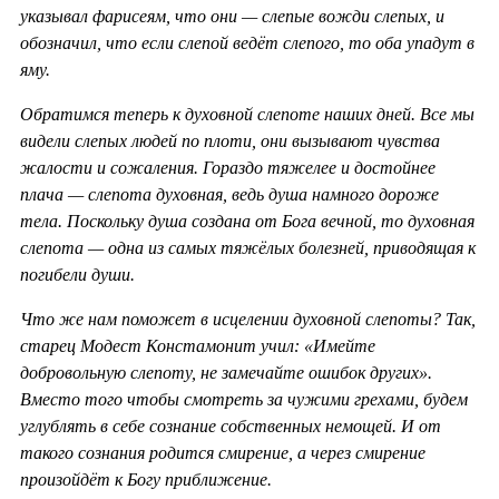
указывал фарисеям, что они — слепые вожди слепых, и
обозначил, что если слепой ведёт слепого, то оба упадут в
яму.
Обратимся теперь к духовной слепоте наших дней. Все мы
видели слепых людей по плоти, они вызывают чувства
жалости и сожаления. Гораздо тяжелее и достойнее
плача — слепота духовная, ведь душа намного дороже
тела. Поскольку душа создана от Бога вечной, то духовная
слепота — одна из самых тяжёлых болезней, приводящая к
погибели души.
Что же нам поможет в исцелении духовной слепоты? Так,
старец Модест Констамонит учил: «Имейте
добровольную слепоту, не замечайте ошибок других».
Вместо того чтобы смотреть за чужими грехами, будем
углублять в себе сознание собственных немощей. И от
такого сознания родится смирение, а через смирение
произойдёт к Богу приближение.