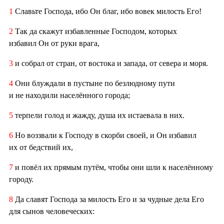
1
Славьте Господа, ибо Он благ, ибо вовек милость Его!
2
Так да скажут избавленные Господом, которых
избавил Он от руки врага,
3
и собрал от стран, от востока и запада, от севера и моря.
4
Они блуждали в пустыне по безлюдному пути
и не находили населённого города;
5
терпели голод и жажду, душа их истаевала в них.
6
Но воззвали к Господу в скорби своей, и Он избавил
их от бедствий их,
7
и повёл их прямым путём, чтобы они шли к населённому
городу.
8
Да славят Господа за милость Его и за чудные дела Его
для сынов человеческих: