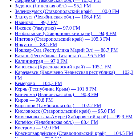
Жердевка (Тамбовская обл.) — 103,3 FM
Задонск (Липецкая обл.) — 95,2 FM
Зеленокумск (Ставропольский край) — 100,0 FM
Златоуст (Челябинская обл.) — 106,4 FM
Иваново — 99,7 FM
Ижевск (Удмуртия) — 97,0 FM
Изобильный (Ставропольский край) — 94,8 FM
Ипатово (Ставропольский край) — 105,3 FM
Иркутск — 88,5 FM
Йошкар-Ола (Республика Марий Эл) — 88,7 FM
Казань (Республика Татарстан) — 95,5 FM
Калининград — 97,0 FM
Каневская (Краснодарский край) — 105,1 FM
Карачаевск (Карачаево-Черкесская республика) — 102,3
FM
Кемерово — 104,3 FM
Керчь (Республика Крым) — 101,8 FM
Кинешма (Ивановская обл.) — 90,8 FM
Киров — 90,8 FM
Кирсанов (Тамбовская обл.) — 102,2 FM
Кисловодск (Ставропольский край) — 95,0 FM
Комсомольск-на-Амуре (Хабаровский край) — 99,9 FM
Копейск (Челябинская обл.) — 88,4 FM
Кострома — 92,0 FM
Красногвардейское (Ставропольский край) — 104,5 FM