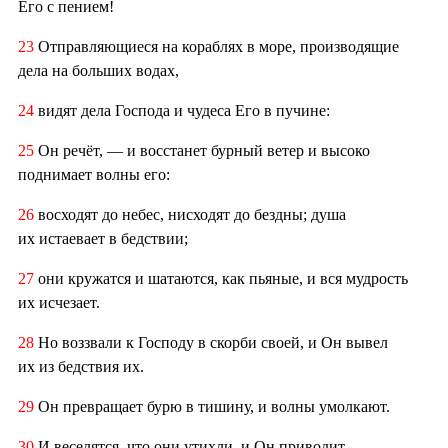
Его с пением!
23
Отправляющиеся на кораблях в море, производящие
дела на больших водах,
24
видят дела Господа и чудеса Его в пучине:
25
Он речёт, — и восстанет бурный ветер и высоко
поднимает волны его:
26
восходят до небес, нисходят до бездны; душа
их истаевает в бедствии;
27
они кружатся и шатаются, как пьяные, и вся мудрость
их исчезает.
28
Но воззвали к Господу в скорби своей, и Он вывел
их из бедствия их.
29
Он превращает бурю в тишину, и волны умолкают.
30
И веселятся, что они утихли, и Он приводит