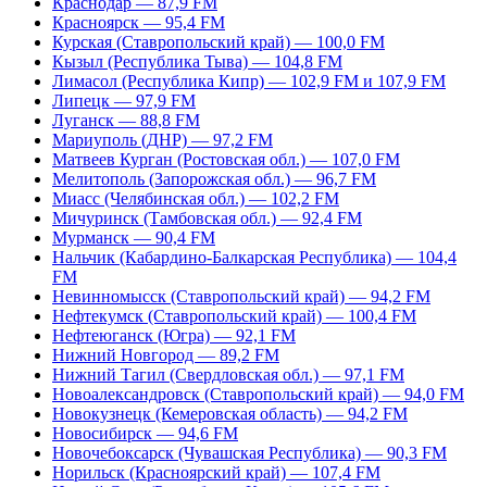
Краснодар — 87,9 FM
Красноярск — 95,4 FM
Курская (Ставропольский край) — 100,0 FM
Кызыл (Республика Тыва) — 104,8 FM
Лимасол (Республика Кипр) — 102,9 FM и 107,9 FM
Липецк — 97,9 FM
Луганск — 88,8 FM
Мариуполь (ДНР) — 97,2 FM
Матвеев Курган (Ростовская обл.) — 107,0 FM
Мелитополь (Запорожская обл.) — 96,7 FM
Миасс (Челябинская обл.) — 102,2 FM
Мичуринск (Тамбовская обл.) — 92,4 FM
Мурманск — 90,4 FM
Нальчик (Кабардино-Балкарская Республика) — 104,4
FM
Невинномысск (Ставропольский край) — 94,2 FM
Нефтекумск (Ставропольский край) — 100,4 FM
Нефтеюганск (Югра) — 92,1 FM
Нижний Новгород — 89,2 FM
Нижний Тагил (Свердловская обл.) — 97,1 FM
Новоалександровск (Ставропольский край) — 94,0 FM
Новокузнецк (Кемеровская область) — 94,2 FM
Новосибирск — 94,6 FM
Новочебоксарск (Чувашская Республика) — 90,3 FM
Норильск (Красноярский край) — 107,4 FM