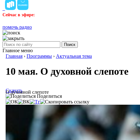
Сейчас в эфире:
помочь радио
Поиск
Главное меню
Главная
›
Программы
›
Актуальная тема
10 мая. О духовной слепоте
Скачать
О духовной слепоте
Поделиться