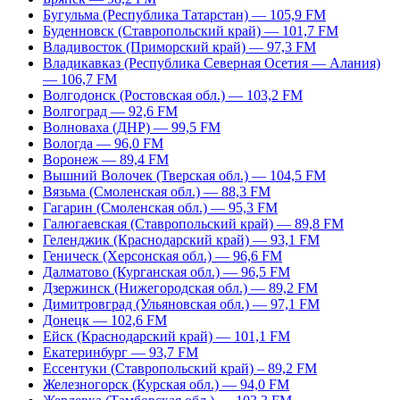
Бугульма (Республика Татарстан) — 105,9 FM
Буденновск (Ставропольский край) — 101,7 FM
Владивосток (Приморский край) — 97,3 FM
Владикавказ (Республика Северная Осетия — Алания)
— 106,7 FM
Волгодонск (Ростовская обл.) — 103,2 FM
Волгоград — 92,6 FM
Волноваха (ДНР) — 99,5 FM
Вологда — 96,0 FM
Воронеж — 89,4 FM
Вышний Волочек (Тверская обл.) — 104,5 FM
Вязьма (Смоленская обл.) — 88,3 FM
Гагарин (Смоленская обл.) — 95,3 FM
Галюгаевская (Ставропольский край) — 89,8 FM
Геленджик (Краснодарский край) — 93,1 FM
Геническ (Херсонская обл.) — 96,6 FM
Далматово (Курганская обл.) — 96,5 FM
Дзержинск (Нижегородская обл.) — 89,2 FM
Димитровград (Ульяновская обл.) — 97,1 FM
Донецк — 102,6 FM
Ейск (Краснодарский край) — 101,1 FM
Екатеринбург — 93,7 FM
Ессентуки (Ставропольский край) – 89,2 FM
Железногорск (Курская обл.) — 94,0 FM