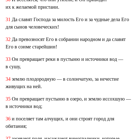
их к желаемой пристани.
31
Да славят Господа за милость Его и за чудные дела Его
для сынов человеческих!
32
Да превозносят Его в собрании народном и да славят
Его в сонме старейшин!
33
Он превращает реки в пустыню и источники вод —
в сушу,
34
землю плодородную — в солончатую, за нечестие
живущих на ней.
35
Он превращает пустыню в озеро, и землю иссохшую —
в источники вод;
36
и поселяет там алчущих, и они строят город для
обитания;
37
засевают поля, насаждают виноградники, которые