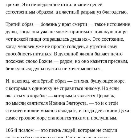
греха». Это не медленное отпиливание цепей
естественным образом, а властный разрыв уз благодатью.
Третий образ — болезнь у врат смерти — такое истощение
души, когда она уже не может принимать никакую пищу:
«от всякой пищи отвращалась душа их». Это состояние,
когда человек уже не просто голоден, а утратил саму
способность питаться. В духовной жизни бывает нечто
похожее: слово Божие — рядом, но оно кажется пресным,
безвкусным; душа пуста и не хочет молиться.
И, наконец, четвёртый образ — стихия, бушующее море,
с которым в одиночку не справиться никому. Но если
оказаться в корабле — которым и является Церковь,
по мысли святителя Иоанна Златоуста, — то и с этой
стихией вполне можно совладать, и тогда действием Духа
самое грозное море становится тихим и послушным.
106-й псалом — это песнь людей, которые не смогли
спасти себя своими силами. Они не нашли город