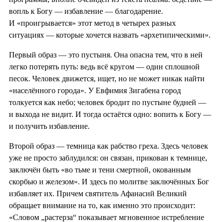
вопль к Богу — избавление — благодарение.
И «проигрывается» этот метод в четырех разных
ситуациях — которые хочется назвать «архетипическими».
Первый образ — это пустыня. Она опасна тем, что в ней
легко потерять путь: ведь всё кругом — один сплошной
песок. Человек движется, ищет, но не может никак найти
«населённого города». У Евфимия Зигабена город
толкуется как небо; человек бродит по пустыне будней —
и выхода не видит. И тогда остаётся одно: вопить к Богу —
и получить избавление.
Второй образ — темница как рабство греха. Здесь человек
уже не просто заблудился: он связан, прикован к темнице,
заключён быть «во тьме и тени смертной, окованным
скорбью и железом». И здесь по молитве заключённых Бог
избавляет их. Причем святитель Афанасий Великий
обращает внимание на то, как именно это происходит:
«Словом „растерза“ показывает мгновенное истребление