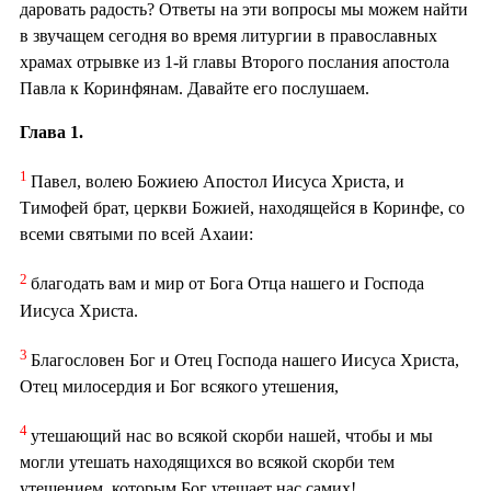
даровать радость? Ответы на эти вопросы мы можем найти
в звучащем сегодня во время литургии в православных
храмах отрывке из 1-й главы Второго послания апостола
Павла к Коринфянам. Давайте его послушаем.
Глава 1.
1
Павел, волею Божиею Апостол Иисуса Христа, и
Тимофей брат, церкви Божией, находящейся в Коринфе, со
всеми святыми по всей Ахаии:
2
благодать вам и мир от Бога Отца нашего и Господа
Иисуса Христа.
3
Благословен Бог и Отец Господа нашего Иисуса Христа,
Отец милосердия и Бог всякого утешения,
4
утешающий нас во всякой скорби нашей, чтобы и мы
могли утешать находящихся во всякой скорби тем
утешением, которым Бог утешает нас самих!