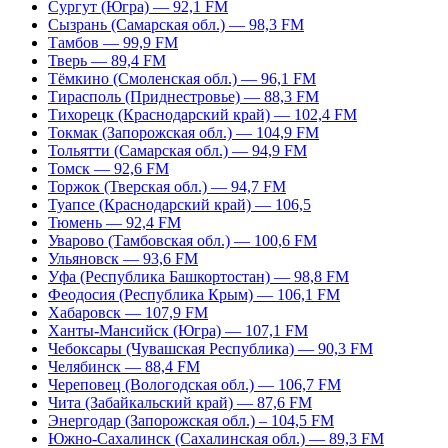
Сургут (Югра) — 92,1 FM
Сызрань (Самарская обл.) — 98,3 FM
Тамбов — 99,9 FM
Тверь — 89,4 FM
Тёмкино (Смоленская обл.) — 96,1 FM
Тирасполь (Приднестровье) — 88,3 FM
Тихорецк (Краснодарский край) — 102,4 FM
Токмак (Запорожская обл.) — 104,9 FM
Тольятти (Самарская обл.) — 94,9 FM
Томск — 92,6 FM
Торжок (Тверская обл.) — 94,7 FM
Туапсе (Краснодарский край) — 106,5
Тюмень — 92,4 FM
Уварово (Тамбовская обл.) — 100,6 FM
Ульяновск — 93,6 FM
Уфа (Республика Башкортостан) — 98,8 FM
Феодосия (Республика Крым) — 106,1 FM
Хабаровск — 107,9 FM
Ханты-Мансийск (Югра) — 107,1 FM
Чебоксары (Чувашская Республика) — 90,3 FM
Челябинск — 88,4 FM
Череповец (Вологодская обл.) — 106,7 FM
Чита (Забайкальский край) — 87,6 FM
Энергодар (Запорожская обл.) – 104,5 FM
Южно-Сахалинск (Сахалинская обл.) — 89,3 FM