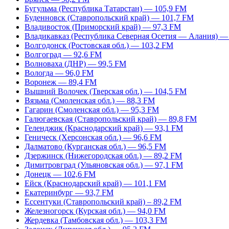
Бугульма (Республика Татарстан) — 105,9 FM
Буденновск (Ставропольский край) — 101,7 FM
Владивосток (Приморский край) — 97,3 FM
Владикавказ (Республика Северная Осетия — Алания) —
Волгодонск (Ростовская обл.) — 103,2 FM
Волгоград — 92,6 FM
Волноваха (ДНР) — 99,5 FM
Вологда — 96,0 FM
Воронеж — 89,4 FM
Вышний Волочек (Тверская обл.) — 104,5 FM
Вязьма (Смоленская обл.) — 88,3 FM
Гагарин (Смоленская обл.) — 95,3 FM
Галюгаевская (Ставропольский край) — 89,8 FM
Геленджик (Краснодарский край) — 93,1 FM
Геническ (Херсонская обл.) — 96,6 FM
Далматово (Курганская обл.) — 96,5 FM
Дзержинск (Нижегородская обл.) — 89,2 FM
Димитровград (Ульяновская обл.) — 97,1 FM
Донецк — 102,6 FM
Ейск (Краснодарский край) — 101,1 FM
Екатеринбург — 93,7 FM
Ессентуки (Ставропольский край) – 89,2 FM
Железногорск (Курская обл.) — 94,0 FM
Жердевка (Тамбовская обл.) — 103,3 FM