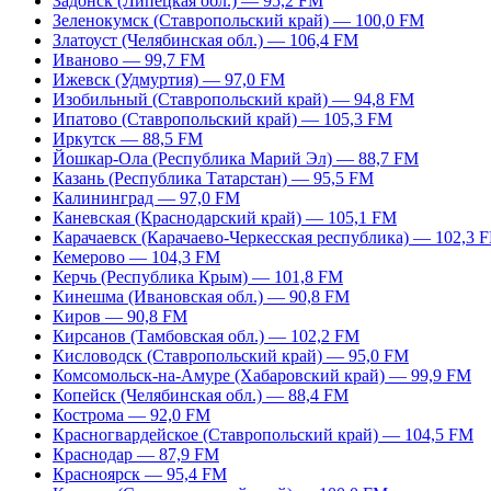
Задонск (Липецкая обл.) — 95,2 FM
Зеленокумск (Ставропольский край) — 100,0 FM
Златоуст (Челябинская обл.) — 106,4 FM
Иваново — 99,7 FM
Ижевск (Удмуртия) — 97,0 FM
Изобильный (Ставропольский край) — 94,8 FM
Ипатово (Ставропольский край) — 105,3 FM
Иркутск — 88,5 FM
Йошкар-Ола (Республика Марий Эл) — 88,7 FM
Казань (Республика Татарстан) — 95,5 FM
Калининград — 97,0 FM
Каневская (Краснодарский край) — 105,1 FM
Карачаевск (Карачаево-Черкесская республика) — 102,3 
Кемерово — 104,3 FM
Керчь (Республика Крым) — 101,8 FM
Кинешма (Ивановская обл.) — 90,8 FM
Киров — 90,8 FM
Кирсанов (Тамбовская обл.) — 102,2 FM
Кисловодск (Ставропольский край) — 95,0 FM
Комсомольск-на-Амуре (Хабаровский край) — 99,9 FM
Копейск (Челябинская обл.) — 88,4 FM
Кострома — 92,0 FM
Красногвардейское (Ставропольский край) — 104,5 FM
Краснодар — 87,9 FM
Красноярск — 95,4 FM