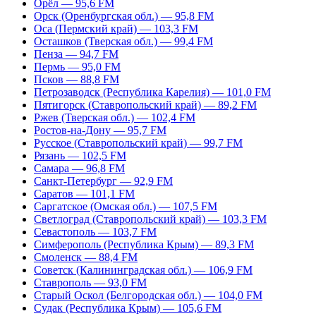
Орёл — 95,6 FM
Орск (Оренбургская обл.) — 95,8 FM
Оса (Пермский край) — 103,3 FM
Осташков (Тверская обл.) — 99,4 FM
Пенза — 94,7 FM
Пермь — 95,0 FM
Псков — 88,8 FM
Петрозаводск (Республика Карелия) — 101,0 FM
Пятигорск (Ставропольский край) — 89,2 FM
Ржев (Тверская обл.) — 102,4 FM
Ростов-на-Дону — 95,7 FM
Русское (Ставропольский край) — 99,7 FM
Рязань — 102,5 FM
Самара — 96,8 FM
Санкт-Петербург — 92,9 FM
Саратов — 101,1 FM
Саргатское (Омская обл.) — 107,5 FM
Светлоград (Ставропольский край) — 103,3 FM
Севастополь — 103,7 FM
Симферополь (Республика Крым) — 89,3 FM
Смоленск — 88,4 FM
Советск (Калининградская обл.) — 106,9 FM
Ставрополь — 93,0 FM
Старый Оскол (Белгородская обл.) — 104,0 FM
Судак (Республика Крым) — 105,6 FM