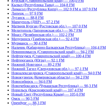
Курская (Ставропольский край) — 100,0 FM
Кызыл (Республика Тыва) — 104,8 FM
Лимасол (Республика Кипр) — 102,9 FM и 107,9 FM
Липецк — 97,9 FM
Луганск — 88,8 FM
Мариуполь (ДНР) — 97,2 FM
Матвеев Курган (Ростовская обл.) — 107,0 FM
Мелитополь (Запорожская обл.) — 96,7 FM
Миасс (Челябинская обл.) — 102,2 FM
Мичуринск (Тамбовская обл.) — 92,4 FM
Мурманск — 90,4 FM
Нальчик (Кабардино-Балкарская Республика) — 104,4 FM
Невинномысск (Ставропольский край) — 94,2 FM
Нефтекумск (Ставропольский край) — 100,4 FM
Нефтеюганск (Югра) — 92,1 FM
Нижний Новгород — 89,2 FM
Нижний Тагил (Свердловская обл.) — 97,1 FM
Новоалександровск (Ставропольский край) — 94,0 FM
Новокузнецк (Кемеровская область) — 94,2 FM
Новосибирск — 94,6 FM
Новочебоксарск (Чувашская Республика) — 90,3 FM
Норильск (Красноярский край) — 107,4 FM
Новый Свет (Республика Крым) — 105,6 FM
Омск — 90,5 FM
Оренбург — 88,3 FM