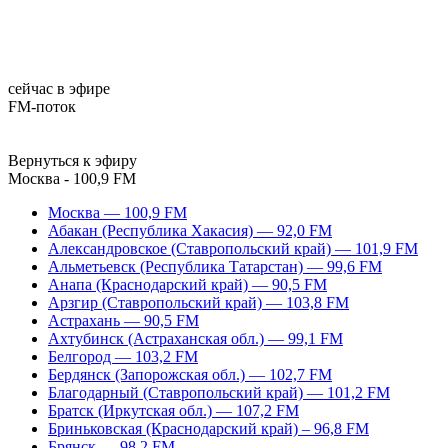
сейчас в эфире
FM-поток
Вернуться к эфиру
Москва - 100,9 FM
Москва — 100,9 FM
Абакан (Республика Хакасия) — 92,0 FM
Александровское (Ставропольский край) — 101,9 FM
Альметьевск (Республика Татарстан) — 99,6 FM
Анапа (Краснодарский край) — 90,5 FM
Арзгир (Ставропольский край) — 103,8 FM
Астрахань — 90,5 FM
Ахтубинск (Астраханская обл.) — 99,1 FM
Белгород — 103,2 FM
Бердянск (Запорожская обл.) — 102,7 FM
Благодарный (Ставропольский край) — 101,2 FM
Братск (Иркутская обл.) — 107,2 FM
Бриньковская (Краснодарский край) – 96,8 FM
Брянск — 98,2 FM