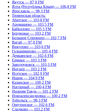
Якутск — 87,9 FM
Ялта (Республика Крым) — 106,8 FM
Ярославль — 98,3 FM
Тюменская область:
Абатское — 103,8 FM
Аромашево — 103,5 FM
Байкалово — 105,5 FM
Бердюжье — 103,2 FM
Большое Сорокино — 102,7 FM
Вагай — 97,0 FM
Викулово — 103,6 FM
Голышманово — 105,4 FM
Демьянское — 102,6 FM
Ермаки — 103,3 FM
Заводоуковск — 103,3 FM
Ингаир — 103,2 FM
Исетское — 102,9 FM
Ишим — 104,9 FM
Казанское — 100,2 FM
Нагорный — 100,4 FM
Нижняя Тавда — 101,2 FM
Новоалександровка — 100,2 FM
Тобольск — 98,3 FM
Омутинское — 102,6 FM
Сладково — 103,2 FM