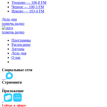
Упорово — 106,8 FM
Черное — 100,3 FM
Ярково — 103,4 FM
Дело дня
помочь радио
помочь радио
Программы
Расписание
Авторы
Дело дня
О нас
Социальные сети
Стриминги
Приложение
Сейчас в эфире: