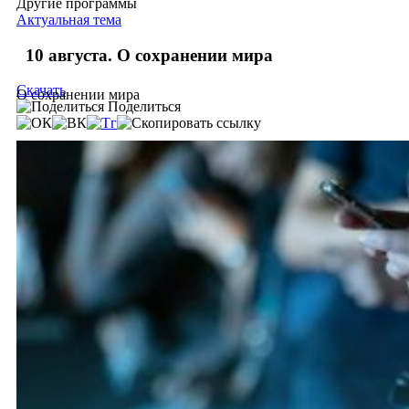
Другие программы
Актуальная тема
10 августа. О сохранении мира
Скачать
О сохранении мира
Поделиться