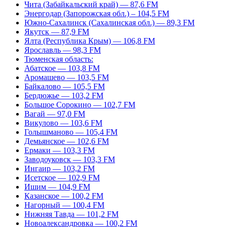
Чита (Забайкальский край) — 87,6 FM
Энергодар (Запорожская обл.) – 104,5 FM
Южно-Сахалинск (Сахалинская обл.) — 89,3 FM
Якутск — 87,9 FM
Ялта (Республика Крым) — 106,8 FM
Ярославль — 98,3 FM
Тюменская область:
Абатское — 103,8 FM
Аромашево — 103,5 FM
Байкалово — 105,5 FM
Бердюжье — 103,2 FM
Большое Сорокино — 102,7 FM
Вагай — 97,0 FM
Викулово — 103,6 FM
Голышманово — 105,4 FM
Демьянское — 102,6 FM
Ермаки — 103,3 FM
Заводоуковск — 103,3 FM
Ингаир — 103,2 FM
Исетское — 102,9 FM
Ишим — 104,9 FM
Казанское — 100,2 FM
Нагорный — 100,4 FM
Нижняя Тавда — 101,2 FM
Новоалександровка — 100,2 FM