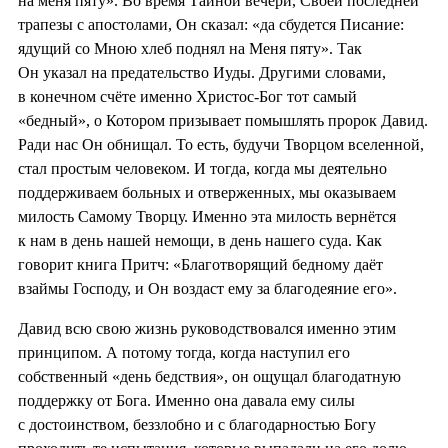
на меня пяту». Во время Тайной вечери, Своей последней
трапезы с апостолами, Он сказал: «да сбудется Писание:
ядущий со Мною хлеб поднял на Меня пяту». Так
Он указал на предательство Иуды. Другими словами,
в конечном счёте именно Христос-Бог тот самый
«бедный», о Котором призывает помышлять пророк Давид.
Ради нас Он обнищал. То есть, будучи Творцом вселенной,
стал простым человеком. И тогда, когда мы деятельно
поддерживаем больных и отверженных, мы оказываем
милость Самому Творцу. Именно эта милость вернётся
к нам в день нашей немощи, в день нашего суда. Как
говорит книга Притч: «Благотворящий бедному даёт
взаймы Господу, и Он воздаст ему за благодеяние его».
Давид всю свою жизнь руководствовался именно этим
принципом. А потому тогда, когда наступил его
собственный «день бедствия», он ощущал благодатную
поддержку от Бога. Именно она давала ему силы
с достоинством, беззлобно и с благодарностью Богу