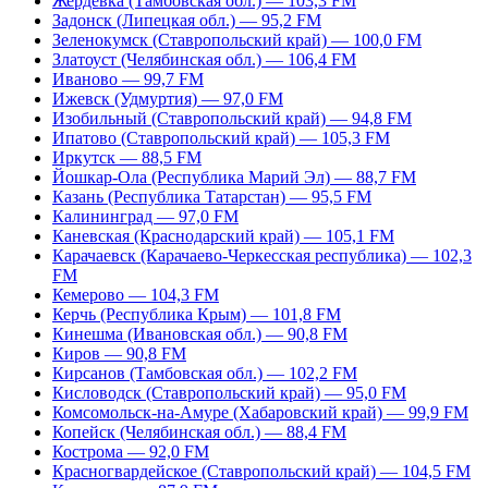
Жердевка (Тамбовская обл.) — 103,3 FM
Задонск (Липецкая обл.) — 95,2 FM
Зеленокумск (Ставропольский край) — 100,0 FM
Златоуст (Челябинская обл.) — 106,4 FM
Иваново — 99,7 FM
Ижевск (Удмуртия) — 97,0 FM
Изобильный (Ставропольский край) — 94,8 FM
Ипатово (Ставропольский край) — 105,3 FM
Иркутск — 88,5 FM
Йошкар-Ола (Республика Марий Эл) — 88,7 FM
Казань (Республика Татарстан) — 95,5 FM
Калининград — 97,0 FM
Каневская (Краснодарский край) — 105,1 FM
Карачаевск (Карачаево-Черкесская республика) — 102,3
FM
Кемерово — 104,3 FM
Керчь (Республика Крым) — 101,8 FM
Кинешма (Ивановская обл.) — 90,8 FM
Киров — 90,8 FM
Кирсанов (Тамбовская обл.) — 102,2 FM
Кисловодск (Ставропольский край) — 95,0 FM
Комсомольск-на-Амуре (Хабаровский край) — 99,9 FM
Копейск (Челябинская обл.) — 88,4 FM
Кострома — 92,0 FM
Красногвардейское (Ставропольский край) — 104,5 FM