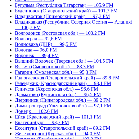
Бугульма (Республика Татарстан) — 105,9 FM
Буденновск (Ставропольский край) — 101,7 FM
Владивосток (Приморский край) — 97,3 FM
Владикавказ (Республика Северная Осетия — Алания)
— 106,7 FM
Волгодонск (Ростовская обл.) — 103,2 FM
Волгоград — 92,6 FM
Волноваха (ДНР) — 99,5 FM
Вологда — 96,0 FM
Воронеж — 89,4 FM
Вышний Волочек (Тверская обл.) — 104,5 FM
Вязьма (Смоленская обл.) — 88,3 FM
Гагарин (Смоленская обл.) — 95,3 FM
Галюгаевская (Ставропольский край) — 89,8 FM
Геленджик (Краснодарский край) — 93,1 FM
Геническ (Херсонская обл.) — 96,6 FM
Далматово (Курганская обл.) — 96,5 FM
Дзержинск (Нижегородская обл.) — 89,2 FM
Димитровград (Ульяновская обл.) — 97,1 FM
Донецк — 102,6 FM
Ейск (Краснодарский край) — 101,1 FM
Екатеринбург — 93,7 FM
Ессентуки (Ставропольский край) – 89,2 FM
Железногорск (Курская обл.) — 94,0 FM