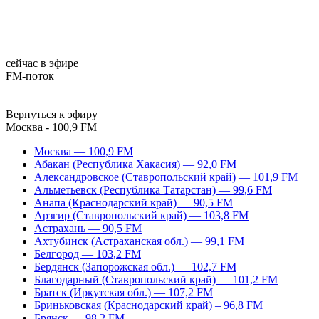
сейчас в эфире
FM-поток
Вернуться к эфиру
Москва - 100,9 FM
Москва — 100,9 FM
Абакан (Республика Хакасия) — 92,0 FM
Александровское (Ставропольский край) — 101,9 FM
Альметьевск (Республика Татарстан) — 99,6 FM
Анапа (Краснодарский край) — 90,5 FM
Арзгир (Ставропольский край) — 103,8 FM
Астрахань — 90,5 FM
Ахтубинск (Астраханская обл.) — 99,1 FM
Белгород — 103,2 FM
Бердянск (Запорожская обл.) — 102,7 FM
Благодарный (Ставропольский край) — 101,2 FM
Братск (Иркутская обл.) — 107,2 FM
Бриньковская (Краснодарский край) – 96,8 FM
Брянск — 98,2 FM