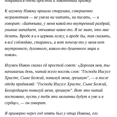
понравился очень простой и лаконичный пример.
К игумену Никону пришла старушка, совершенно
неграмотная — не умела ни читать, ни писать, — и
говорит: «Батюшка, у меня какой-то внутренний раздрай,
уныние нападает, отчаяние какое-то. Я не знаю, что мне
делать. Вроде я и в церковь хожу, и вроде бы, так сказать,
я всё соблюдаю, стараюсь, а вот почему-то у меня нет
внутреннего, духовного, какого-то душевного мира и
покоя».
Игумен Никон сказал ей простой совет: «Дорогая моя, ты
начинаешь день, читай всего восемь слов: "Господи Иисусе
Христе, Сыне Божий, помилуй меня, грешную", — а после
обеда прибавляй: "Господи Иисусе Христе, Сыне Божий,
Богородицею помилуй меня, грешную". Вот это читай
постоянно, пусть у тебя эти молитвы будут в уме и в
сердце», — он говорит.
Я примерно через год опять был у отца Никона, его