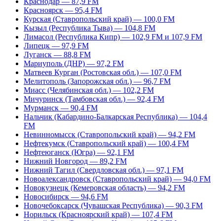
Краснодар — 87,9 FM
Красноярск — 95,4 FM
Курская (Ставропольский край) — 100,0 FM
Кызыл (Республика Тыва) — 104,8 FM
Лимасол (Республика Кипр) — 102,9 FM и 107,9 FM
Липецк — 97,9 FM
Луганск — 88,8 FM
Мариуполь (ДНР) — 97,2 FM
Матвеев Курган (Ростовская обл.) — 107,0 FM
Мелитополь (Запорожская обл.) — 96,7 FM
Миасс (Челябинская обл.) — 102,2 FM
Мичуринск (Тамбовская обл.) — 92,4 FM
Мурманск — 90,4 FM
Нальчик (Кабардино-Балкарская Республика) — 104,4
FM
Невинномысск (Ставропольский край) — 94,2 FM
Нефтекумск (Ставропольский край) — 100,4 FM
Нефтеюганск (Югра) — 92,1 FM
Нижний Новгород — 89,2 FM
Нижний Тагил (Свердловская обл.) — 97,1 FM
Новоалександровск (Ставропольский край) — 94,0 FM
Новокузнецк (Кемеровская область) — 94,2 FM
Новосибирск — 94,6 FM
Новочебоксарск (Чувашская Республика) — 90,3 FM
Норильск (Красноярский край) — 107,4 FM