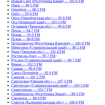
Новый Свет (Республика Крым) — 105,6 FM
Омск — 90,5 FM
Оренбург — 88,3 FM
Орёл — 95,6 FM
Орск (Оренбургская обл.) — 95,8 FM
Оса (Пермский край) — 103,3 FM
Осташков (Тверская обл.) — 99,4 FM
Пенза — 94,7 FM
Пермь — 95,0 FM
Псков — 88,8 FM
Петрозаводск (Республика Карелия) — 101,0 FM
Пятигорск (Ставропольский край) — 89,2 FM
Ржев (Тверская обл.) — 102,4 FM
Ростов-на-Дону — 95,7 FM
Русское (Ставропольский край) — 99,7 FM
Рязань — 102,5 FM
Самара — 96,8 FM
Санкт-Петербург — 92,9 FM
Саратов — 101,1 FM
Саргатское (Омская обл.) — 107,5 FM
Светлоград (Ставропольский край) — 103,3 FM
Севастополь — 103,7 FM
Симферополь (Республика Крым) — 89,3 FM
Смоленск — 88,4 FM
Советск (Калининградская обл.) — 106,9 FM