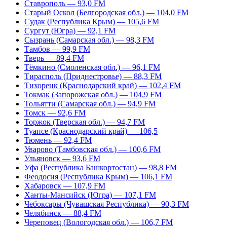
Ставрополь — 93,0 FM
Старый Оскол (Белгородская обл.) — 104,0 FM
Судак (Республика Крым) — 105,6 FM
Сургут (Югра) — 92,1 FM
Сызрань (Самарская обл.) — 98,3 FM
Тамбов — 99,9 FM
Тверь — 89,4 FM
Тёмкино (Смоленская обл.) — 96,1 FM
Тирасполь (Приднестровье) — 88,3 FM
Тихорецк (Краснодарский край) — 102,4 FM
Токмак (Запорожская обл.) — 104,9 FM
Тольятти (Самарская обл.) — 94,9 FM
Томск — 92,6 FM
Торжок (Тверская обл.) — 94,7 FM
Туапсе (Краснодарский край) — 106,5
Тюмень — 92,4 FM
Уварово (Тамбовская обл.) — 100,6 FM
Ульяновск — 93,6 FM
Уфа (Республика Башкортостан) — 98,8 FM
Феодосия (Республика Крым) — 106,1 FM
Хабаровск — 107,9 FM
Ханты-Мансийск (Югра) — 107,1 FM
Чебоксары (Чувашская Республика) — 90,3 FM
Челябинск — 88,4 FM
Череповец (Вологодская обл.) — 106,7 FM