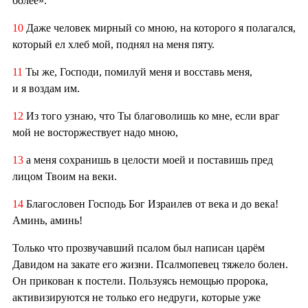
более».
10
Даже человек мирный со мною, на которого я полагался,
который ел хлеб мой, поднял на меня пяту.
11
Ты же, Господи, помилуй меня и восставь меня,
и я воздам им.
12
Из того узнаю, что Ты благоволишь ко мне, если враг
мой не восторжествует надо мною,
13
а меня сохранишь в целости моей и поставишь пред
лицом Твоим на веки.
14
Благословен Господь Бог Израилев от века и до века!
Аминь, аминь!
Только что прозвучавший псалом был написан царём
Давидом на закате его жизни. Псалмопевец тяжело болен.
Он прикован к постели. Пользуясь немощью пророка,
активизируются не только его недруги, которые уже