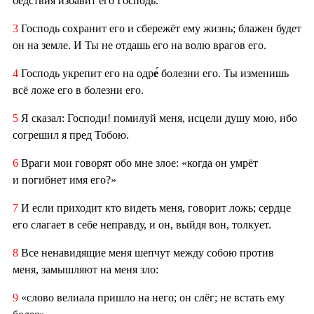
бедствия избавит его Господь.
3
Господь сохранит его и сбережёт ему жизнь; блажен будет
он на земле. И Ты не отдашь его на волю врагов его.
4
Господь укрепит его на одр
е́
болезни его. Ты изменишь
всё ложе его в болезни его.
5
Я сказал: Господи! помилуй меня, исцели душу мою, ибо
согрешил я пред Тобою.
6
Враги мои говорят обо мне злое: «когда он умрёт
и погибнет имя его?»
7
И если приходит кто видеть меня, говорит ложь; сердце
его слагает в себе неправду, и он, выйдя вон, толкует.
8
Все ненавидящие меня шепчут между собою против
меня, замышляют на меня зло:
9
«слово велиала пришло на него; он слёг; не встать ему