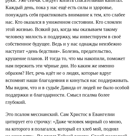
руки. Уже сейчас следует копить спасательный капитал.
Каждый день, пока у нас ещё есть силы и здоровье,
понуждать себя практиковать внимание к тем, кто слабее
нас. Кто оказался в униженном состоянии. Кто сломлен
этой жизнью. Всякий раз, когда мы оказываем такому
человеку милость и поддержку, мы инвестируем в своё
собственное будущее. Ведь и у нас однажды неизбежно
наступит «день бедствия». Болезнь, предательство,
крушение планов. И тогда то, что мы накопили, поможет
нам пережить эти чёрные дни. Но каким же именно
образом? Нет, речь идёт не о людях, которые вдруг
вспомнят наши благодеяния и кинуться нас поддерживать.
Мы видим, что и в судьбе Давида от людей не было особой
поддержки и благодарности. Смысл псалма более
глубокий.
Это псалом мессианский. Сам Христос в Евангелии
цитирует его строчку: «Даже человек мирный со мною,
на которого я полагался, который ел хлеб мой, поднял