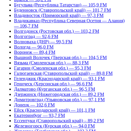
Бугульма (Республика Татарстан) — 105,9 FM
Буденновск (Ставропольский край) — 101,7 FM
Владивосток (Приморский край) — 97,3 FM
Владикавказ (Республика Северная Осетия — Алания)
— 106,7 FM
Волгодонск (Ростовская обл.) — 103,2 FM
Волгоград — 92,6 FM
Волноваха (ДНР) — 99,5 FM
Вологда — 96,0 FM
Воронеж — 89,4 FM
Вышний Волочек (Тверская обл.) — 104,5 FM
Вязьма (Смоленская обл.) — 88,3 FM
Гагарин (Смоленская обл.) — 95,3 FM
Галюгаевская (Ставропольский край) — 89,8 FM
Геленджик (Краснодарский край) — 93,1 FM
Геническ (Херсонская обл.) — 96,6 FM
Далматово (Курганская обл.) — 96,5 FM
Дзержинск (Нижегородская обл.) — 89,2 FM
Димитровград (Ульяновская обл.) — 97,1 FM
Донецк — 102,6 FM
Ейск (Краснодарский край) — 101,1 FM
Екатеринбург — 93,7 FM
Ессентуки (Ставропольский край) – 89,2 FM
Железногорск (Курская обл.) — 94,0 FM