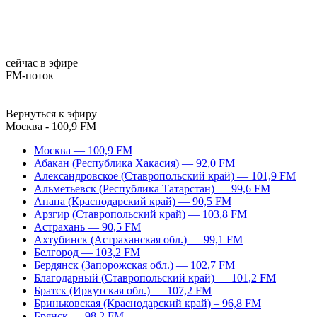
сейчас в эфире
FM-поток
Вернуться к эфиру
Москва - 100,9 FM
Москва — 100,9 FM
Абакан (Республика Хакасия) — 92,0 FM
Александровское (Ставропольский край) — 101,9 FM
Альметьевск (Республика Татарстан) — 99,6 FM
Анапа (Краснодарский край) — 90,5 FM
Арзгир (Ставропольский край) — 103,8 FM
Астрахань — 90,5 FM
Ахтубинск (Астраханская обл.) — 99,1 FM
Белгород — 103,2 FM
Бердянск (Запорожская обл.) — 102,7 FM
Благодарный (Ставропольский край) — 101,2 FM
Братск (Иркутская обл.) — 107,2 FM
Бриньковская (Краснодарский край) – 96,8 FM
Брянск — 98,2 FM