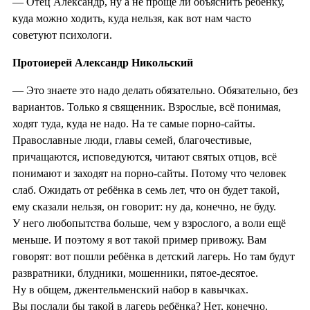
— Отец Александр, ну а не проще ли объяснить ребёнку,
куда можно ходить, куда нельзя, как вот нам часто
советуют психологи.
Протоиерей Александр Никольский
— Это знаете это надо делать обязательно. Обязательно, без
вариантов. Только я священник. Взрослые, всё понимая,
ходят туда, куда не надо. На те самые порно-сайты.
Православные люди, главы семей, благочестивые,
причащаются, исповедуются, читают святых отцов, всё
понимают и заходят на порно-сайты. Потому что человек
слаб. Ожидать от ребёнка в семь лет, что он будет такой,
ему сказали нельзя, он говорит: ну да, конечно, не буду.
У него любопытства больше, чем у взрослого, а воли ещё
меньше. И поэтому я вот такой пример привожу. Вам
говорят: вот пошли ребёнка в детский лагерь. Но там будут
развратники, блудники, мошенники, пятое-десятое.
Ну в общем, джентельменский набор в кавычках.
Вы послали бы такой в лагерь ребёнка? Нет, конечно.