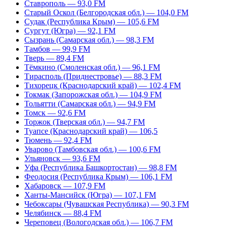
Ставрополь — 93,0 FM
Старый Оскол (Белгородская обл.) — 104,0 FM
Судак (Республика Крым) — 105,6 FM
Сургут (Югра) — 92,1 FM
Сызрань (Самарская обл.) — 98,3 FM
Тамбов — 99,9 FM
Тверь — 89,4 FM
Тёмкино (Смоленская обл.) — 96,1 FM
Тирасполь (Приднестровье) — 88,3 FM
Тихорецк (Краснодарский край) — 102,4 FM
Токмак (Запорожская обл.) — 104,9 FM
Тольятти (Самарская обл.) — 94,9 FM
Томск — 92,6 FM
Торжок (Тверская обл.) — 94,7 FM
Туапсе (Краснодарский край) — 106,5
Тюмень — 92,4 FM
Уварово (Тамбовская обл.) — 100,6 FM
Ульяновск — 93,6 FM
Уфа (Республика Башкортостан) — 98,8 FM
Феодосия (Республика Крым) — 106,1 FM
Хабаровск — 107,9 FM
Ханты-Мансийск (Югра) — 107,1 FM
Чебоксары (Чувашская Республика) — 90,3 FM
Челябинск — 88,4 FM
Череповец (Вологодская обл.) — 106,7 FM