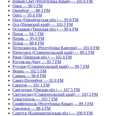
Новый Свет (Республика Крым) — 105,6 FM
Омск — 90,5 FM
Оренбург — 88,3 FM
Орёл — 95,6 FM
Орск (Оренбургская обл.) — 95,8 FM
Оса (Пермский край) — 103,3 FM
Осташков (Тверская обл.) — 99,4 FM
Пенза — 94,7 FM
Пермь — 95,0 FM
Псков — 88,8 FM
Петрозаводск (Республика Карелия) — 101,0 FM
Пятигорск (Ставропольский край) — 89,2 FM
Ржев (Тверская обл.) — 102,4 FM
Ростов-на-Дону — 95,7 FM
Русское (Ставропольский край) — 99,7 FM
Рязань — 102,5 FM
Самара — 96,8 FM
Санкт-Петербург — 92,9 FM
Саратов — 101,1 FM
Саргатское (Омская обл.) — 107,5 FM
Светлоград (Ставропольский край) — 103,3 FM
Севастополь — 103,7 FM
Симферополь (Республика Крым) — 89,3 FM
Смоленск — 88,4 FM
Советск (Калининградская обл.) — 106,9 FM