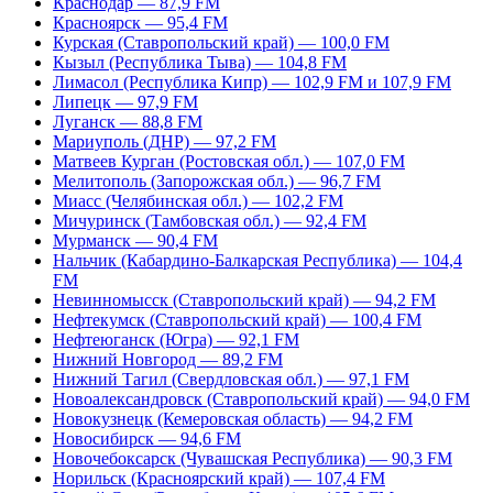
Краснодар — 87,9 FM
Красноярск — 95,4 FM
Курская (Ставропольский край) — 100,0 FM
Кызыл (Республика Тыва) — 104,8 FM
Лимасол (Республика Кипр) — 102,9 FM и 107,9 FM
Липецк — 97,9 FM
Луганск — 88,8 FM
Мариуполь (ДНР) — 97,2 FM
Матвеев Курган (Ростовская обл.) — 107,0 FM
Мелитополь (Запорожская обл.) — 96,7 FM
Миасс (Челябинская обл.) — 102,2 FM
Мичуринск (Тамбовская обл.) — 92,4 FM
Мурманск — 90,4 FM
Нальчик (Кабардино-Балкарская Республика) — 104,4
FM
Невинномысск (Ставропольский край) — 94,2 FM
Нефтекумск (Ставропольский край) — 100,4 FM
Нефтеюганск (Югра) — 92,1 FM
Нижний Новгород — 89,2 FM
Нижний Тагил (Свердловская обл.) — 97,1 FM
Новоалександровск (Ставропольский край) — 94,0 FM
Новокузнецк (Кемеровская область) — 94,2 FM
Новосибирск — 94,6 FM
Новочебоксарск (Чувашская Республика) — 90,3 FM
Норильск (Красноярский край) — 107,4 FM