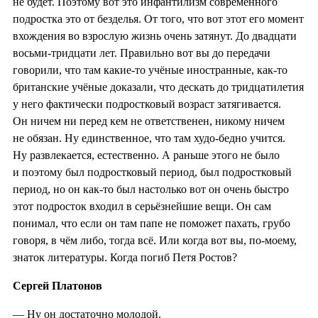
не будет. Поэтому вот это инфантилизм современного
подростка это от безделья. От того, что вот этот его момент
вхождения во взрослую жизнь очень затянут. До двадцати
восьми-тридцати лет. Правильно вот вы до передачи
говорили, что там какие-то учёные иностранные, как-то
британские учёные доказали, что дескать до тридцатилетия
у него фактически подростковый возраст затягивается.
Он ничем ни перед кем не ответственен, никому ничем
не обязан. Ну единственное, что там худо-бедно учится.
Ну развлекается, естественно. А раньше этого не было
и поэтому был подростковый период, был подростковый
период, но он как-то был настолько вот он очень быстро
этот подросток входил в серьёзнейшие вещи. Он сам
понимал, что если он там папе не поможет пахать, грубо
говоря, в чём либо, тогда всё. Или когда вот вы, по-моему,
знаток литературы. Когда погиб Петя Ростов?
Сергей Платонов
— Ну он достаточно молодой.