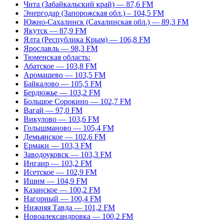
Чита (Забайкальский край) — 87,6 FM
Энергодар (Запорожская обл.) – 104,5 FM
Южно-Сахалинск (Сахалинская обл.) — 89,3 FM
Якутск — 87,9 FM
Ялта (Республика Крым) — 106,8 FM
Ярославль — 98,3 FM
Тюменская область:
Абатское — 103,8 FM
Аромашево — 103,5 FM
Байкалово — 105,5 FM
Бердюжье — 103,2 FM
Большое Сорокино — 102,7 FM
Вагай — 97,0 FM
Викулово — 103,6 FM
Голышманово — 105,4 FM
Демьянское — 102,6 FM
Ермаки — 103,3 FM
Заводоуковск — 103,3 FM
Ингаир — 103,2 FM
Исетское — 102,9 FM
Ишим — 104,9 FM
Казанское — 100,2 FM
Нагорный — 100,4 FM
Нижняя Тавда — 101,2 FM
Новоалександровка — 100,2 FM