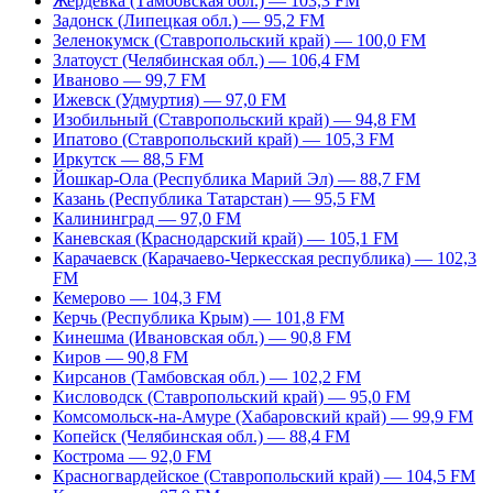
Жердевка (Тамбовская обл.) — 103,3 FM
Задонск (Липецкая обл.) — 95,2 FM
Зеленокумск (Ставропольский край) — 100,0 FM
Златоуст (Челябинская обл.) — 106,4 FM
Иваново — 99,7 FM
Ижевск (Удмуртия) — 97,0 FM
Изобильный (Ставропольский край) — 94,8 FM
Ипатово (Ставропольский край) — 105,3 FM
Иркутск — 88,5 FM
Йошкар-Ола (Республика Марий Эл) — 88,7 FM
Казань (Республика Татарстан) — 95,5 FM
Калининград — 97,0 FM
Каневская (Краснодарский край) — 105,1 FM
Карачаевск (Карачаево-Черкесская республика) — 102,3
FM
Кемерово — 104,3 FM
Керчь (Республика Крым) — 101,8 FM
Кинешма (Ивановская обл.) — 90,8 FM
Киров — 90,8 FM
Кирсанов (Тамбовская обл.) — 102,2 FM
Кисловодск (Ставропольский край) — 95,0 FM
Комсомольск-на-Амуре (Хабаровский край) — 99,9 FM
Копейск (Челябинская обл.) — 88,4 FM
Кострома — 92,0 FM
Красногвардейское (Ставропольский край) — 104,5 FM