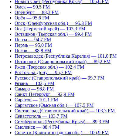
Новый Свет (Республика Крым) — 105,6 FM
Омск — 90,5 FM
Оренбург — 88,3 FM
Орёл — 95,6 FM
Орск (Оренбургская обл.) — 95,8 FM
Оса (Пермский край) — 103,3 FM
Осташков (Тверская обл.) — 99,4 FM
Пенза — 94,7 FM
Пермь — 95,0 FM
Псков — 88,8 FM
Петрозаводск (Республика Карелия) — 101,0 FM
Пятигорск (Ставропольский край) — 89,2 FM
Ржев (Тверская обл.) — 102,4 FM
Ростов-на-Дону — 95,7 FM
Русское (Ставропольский край) — 99,7 FM
Рязань — 102,5 FM
Самара — 96,8 FM
Санкт-Петербург — 92,9 FM
Саратов — 101,1 FM
Саргатское (Омская обл.) — 107,5 FM
Светлоград (Ставропольский край) — 103,3 FM
Севастополь — 103,7 FM
Симферополь (Республика Крым) — 89,3 FM
Смоленск — 88,4 FM
Советск (Калининградская обл.) — 106,9 FM