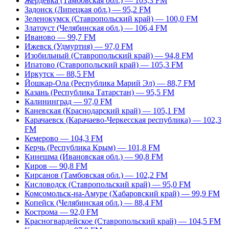
Жердевка (Тамбовская обл.) — 103,3 FM
Задонск (Липецкая обл.) — 95,2 FM
Зеленокумск (Ставропольский край) — 100,0 FM
Златоуст (Челябинская обл.) — 106,4 FM
Иваново — 99,7 FM
Ижевск (Удмуртия) — 97,0 FM
Изобильный (Ставропольский край) — 94,8 FM
Ипатово (Ставропольский край) — 105,3 FM
Иркутск — 88,5 FM
Йошкар-Ола (Республика Марий Эл) — 88,7 FM
Казань (Республика Татарстан) — 95,5 FM
Калининград — 97,0 FM
Каневская (Краснодарский край) — 105,1 FM
Карачаевск (Карачаево-Черкесская республика) — 102,3
FM
Кемерово — 104,3 FM
Керчь (Республика Крым) — 101,8 FM
Кинешма (Ивановская обл.) — 90,8 FM
Киров — 90,8 FM
Кирсанов (Тамбовская обл.) — 102,2 FM
Кисловодск (Ставропольский край) — 95,0 FM
Комсомольск-на-Амуре (Хабаровский край) — 99,9 FM
Копейск (Челябинская обл.) — 88,4 FM
Кострома — 92,0 FM
Красногвардейское (Ставропольский край) — 104,5 FM