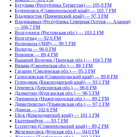
Бугульма (Республика Татарстан) — 105,9 FM
Буденновск (Ставропольский край) — 101,7 FM
Владивосток (Приморский край) — 97,3 FM
Владикавказ (Республика Северная Осетия — Алания)
— 106,7 FM
Волгодонск (Ростовская обл.) — 103,2 FM
Волгоград — 92,6 FM
Волноваха (ДНР) — 99,5 FM
Вологда — 96,0 FM
Воронеж — 89,4 FM
Вышний Волочек (Тверская обл.) — 104,5 FM
Вязьма (Смоленская обл.) — 88,3 FM
Гагарин (Смоленская обл.) — 95,3 FM
Галюгаевская (Ставропольский край) — 89,8 FM
Геленджик (Краснодарский край) — 93,1 FM
Геническ (Херсонская обл.) — 96,6 FM
Далматово (Курганская обл.) — 96,5 FM
Дзержинск (Нижегородская обл.) — 89,2 FM
Димитровград (Ульяновская обл.) — 97,1 FM
Донецк — 102,6 FM
Ейск (Краснодарский край) — 101,1 FM
Екатеринбург — 93,7 FM
Ессентуки (Ставропольский край) – 89,2 FM
Железногорск (Курская обл.) — 94,0 FM