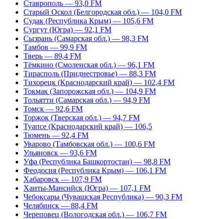
Ставрополь — 93,0 FM
Старый Оскол (Белгородская обл.) — 104,0 FM
Судак (Республика Крым) — 105,6 FM
Сургут (Югра) — 92,1 FM
Сызрань (Самарская обл.) — 98,3 FM
Тамбов — 99,9 FM
Тверь — 89,4 FM
Тёмкино (Смоленская обл.) — 96,1 FM
Тирасполь (Приднестровье) — 88,3 FM
Тихорецк (Краснодарский край) — 102,4 FM
Токмак (Запорожская обл.) — 104,9 FM
Тольятти (Самарская обл.) — 94,9 FM
Томск — 92,6 FM
Торжок (Тверская обл.) — 94,7 FM
Туапсе (Краснодарский край) — 106,5
Тюмень — 92,4 FM
Уварово (Тамбовская обл.) — 100,6 FM
Ульяновск — 93,6 FM
Уфа (Республика Башкортостан) — 98,8 FM
Феодосия (Республика Крым) — 106,1 FM
Хабаровск — 107,9 FM
Ханты-Мансийск (Югра) — 107,1 FM
Чебоксары (Чувашская Республика) — 90,3 FM
Челябинск — 88,4 FM
Череповец (Вологодская обл.) — 106,7 FM