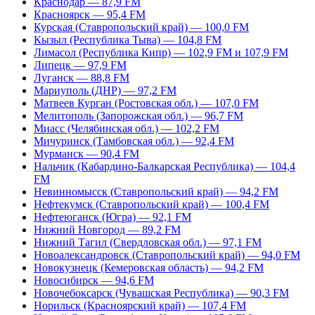
Краснодар — 87,9 FM
Красноярск — 95,4 FM
Курская (Ставропольский край) — 100,0 FM
Кызыл (Республика Тыва) — 104,8 FM
Лимасол (Республика Кипр) — 102,9 FM и 107,9 FM
Липецк — 97,9 FM
Луганск — 88,8 FM
Мариуполь (ДНР) — 97,2 FM
Матвеев Курган (Ростовская обл.) — 107,0 FM
Мелитополь (Запорожская обл.) — 96,7 FM
Миасс (Челябинская обл.) — 102,2 FM
Мичуринск (Тамбовская обл.) — 92,4 FM
Мурманск — 90,4 FM
Нальчик (Кабардино-Балкарская Республика) — 104,4
FM
Невинномысск (Ставропольский край) — 94,2 FM
Нефтекумск (Ставропольский край) — 100,4 FM
Нефтеюганск (Югра) — 92,1 FM
Нижний Новгород — 89,2 FM
Нижний Тагил (Свердловская обл.) — 97,1 FM
Новоалександровск (Ставропольский край) — 94,0 FM
Новокузнецк (Кемеровская область) — 94,2 FM
Новосибирск — 94,6 FM
Новочебоксарск (Чувашская Республика) — 90,3 FM
Норильск (Красноярский край) — 107,4 FM