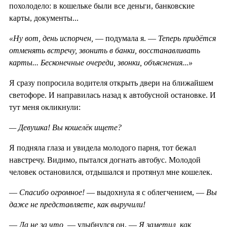
похолодело: в кошельке были все деньги, банковские
карты, документы...
«Ну вот, день испорчен,
— подумала я. —
Теперь придётся
отменять встречу, звонить в банки, восстанавливать
карты... Бесконечные очереди, звонки, объяснения...»
Я сразу попросила водителя открыть двери на ближайшем
светофоре. И направилась назад к автобусной остановке. И
тут меня окликнули:
— Девушка! Вы кошелёк ищете?
Я подняла глаза и увидела молодого парня, тот бежал
навстречу. Видимо, пытался догнать автобус. Молодой
человек остановился, отдышался и протянул мне кошелек.
—
Спасибо огромное!
— выдохнула я с облегчением, —
Вы
даже не представляете, как выручили!
—
Да не за что,
— улыбнулся он, —
Я заметил, как