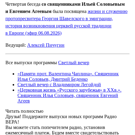
Четвертая беседа
со священниками Ильей Соловьевым
и Евгением Агеевым
была посвящена
жизни и служению
протопресвитера Георгия Шавелского в эмиграции,
история возникновения церквей русской традиции
в Европе (эфир 06.08.2026)
Ведущий:
Алексей Пичугин
Все выпуски программы
Светлый вечер
«Памяти прот. Валентина Чаплина». Священник
Илья Соловьев, Дмитрий Беденко
Светлый вечер с Владимиром Легойдой
«Церковная жизнь «Русского зарубежья» в ХХв.».
Священник Илья Соловьев, священник Евгений
Агеев
Читать полностью
Друзья! Поддержите выпуски новых программ Радио
ВЕРА!
Вы можете стать попечителем радио, установив
ежемесячный платеж. Будем вместе свидетельствовать