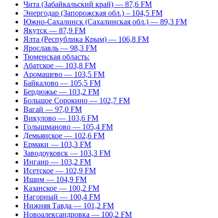
Чита (Забайкальский край) — 87,6 FM
Энергодар (Запорожская обл.) – 104,5 FM
Южно-Сахалинск (Сахалинская обл.) — 89,3 FM
Якутск — 87,9 FM
Ялта (Республика Крым) — 106,8 FM
Ярославль — 98,3 FM
Тюменская область:
Абатское — 103,8 FM
Аромашево — 103,5 FM
Байкалово — 105,5 FM
Бердюжье — 103,2 FM
Большое Сорокино — 102,7 FM
Вагай — 97,0 FM
Викулово — 103,6 FM
Голышманово — 105,4 FM
Демьянское — 102,6 FM
Ермаки — 103,3 FM
Заводоуковск — 103,3 FM
Ингаир — 103,2 FM
Исетское — 102,9 FM
Ишим — 104,9 FM
Казанское — 100,2 FM
Нагорный — 100,4 FM
Нижняя Тавда — 101,2 FM
Новоалександровка — 100,2 FM