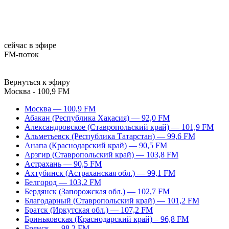
сейчас в эфире
FM-поток
Вернуться к эфиру
Москва - 100,9 FM
Москва — 100,9 FM
Абакан (Республика Хакасия) — 92,0 FM
Александровское (Ставропольский край) — 101,9 FM
Альметьевск (Республика Татарстан) — 99,6 FM
Анапа (Краснодарский край) — 90,5 FM
Арзгир (Ставропольский край) — 103,8 FM
Астрахань — 90,5 FM
Ахтубинск (Астраханская обл.) — 99,1 FM
Белгород — 103,2 FM
Бердянск (Запорожская обл.) — 102,7 FM
Благодарный (Ставропольский край) — 101,2 FM
Братск (Иркутская обл.) — 107,2 FM
Бриньковская (Краснодарский край) – 96,8 FM
Брянск — 98,2 FM