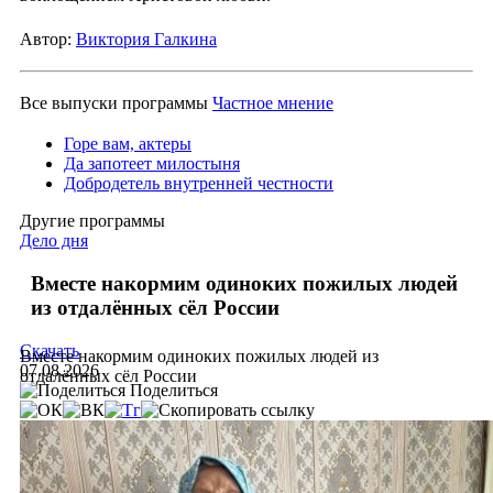
Автор:
Виктория Галкина
Все выпуски программы
Частное мнение
Горе вам, актеры
Да запотеет милостыня
Добродетель внутренней честности
Другие программы
Дело дня
Вместе накормим одиноких пожилых людей
из отдалённых сёл России
Скачать
Вместе накормим одиноких пожилых людей из
07.08.2026
отдалённых сёл России
Поделиться