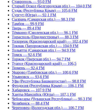
Ставрополь — 93,0 FM
Старый Оскол (Белгородская обл.) — 104,0 FM
Судак (Республика Крым) — 105,6 FM
Сургут (Югра) — 92,1 FM
Сызрань (Самарская обл.) — 98,3 FM
Тамбов — 99,9 FM
Тверь — 89,4 FM
Тёмкино (Смоленская обл.) — 96,1 FM
Тирасполь (Приднестровье) — 88,3 FM
Тихорецк (Краснодарский край) — 102,4 FM
Токмак (Запорожская обл.) — 104,9 FM
Тольятти (Самарская обл.) — 94,9 FM
Томск — 92,6 FM
Торжок (Тверская обл.) — 94,7 FM
Туапсе (Краснодарский край) — 106,5
Тюмень — 92,4 FM
Уварово (Тамбовская обл.) — 100,6 FM
Ульяновск — 93,6 FM
Уфа (Республика Башкортостан) — 98,8 FM
Феодосия (Республика Крым) — 106,1 FM
Хабаровск — 107,9 FM
Ханты-Мансийск (Югра) — 107,1 FM
Чебоксары (Чувашская Республика) — 90,3 FM
Челябинск — 88,4 FM
Череповец (Вологодская обл.) — 106,7 FM