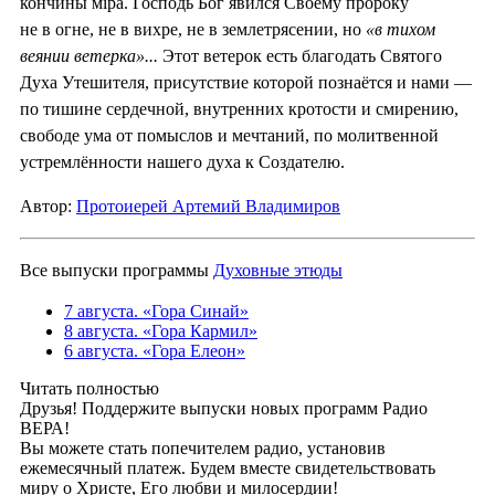
кончины мiра. Господь Бог явился Своему пророку
не в огне, не в вихре, не в землетрясении, но
«в тихом
веянии ветерка»...
Этот ветерок есть благодать Святого
Духа Утешителя, присутствие которой познаётся и нами —
по тишине сердечной, внутренних кротости и смирению,
свободе ума от помыслов и мечтаний, по молитвенной
устремлённости нашего духа к Создателю.
Автор:
Протоиерей Артемий Владимиров
Все выпуски программы
Духовные этюды
7 августа. «Гора Синай»
8 августа. «Гора Кармил»
6 августа. «Гора Елеон»
Читать полностью
Друзья! Поддержите выпуски новых программ Радио
ВЕРА!
Вы можете стать попечителем радио, установив
ежемесячный платеж. Будем вместе свидетельствовать
миру о Христе, Его любви и милосердии!