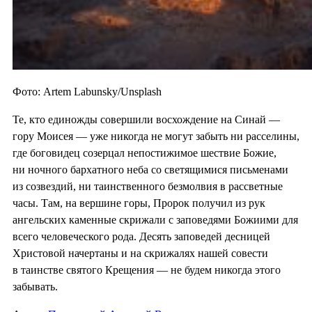
Фото: Artem Labunsky/Unsplash
Те, кто единожды совершили восхождение на Синай —
гору Моисея — уже никогда не могут забыть ни расселины,
где боговидец созерцал непостижимое шествие Божие,
ни ночного бархатного неба со светящимися письменами
из созвездий, ни таинственного безмолвия в рассветные
часы. Там, на вершине горы, Пророк получил из рук
ангельских каменные скрижали с заповедями Божиими для
всего человеческого рода. Десять заповедей десницей
Христовой начертаны и на скрижалях нашей совести
в таинстве святого Крещения — не будем никогда этого
забывать.