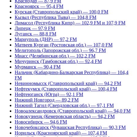
Краснодар — 87,9 FM
Красноярск — 95,4 FM
Курская (Ставропольский край) — 100,0 FM
Кызыл (Республика Тыва) — 104,8 FM
Лимасол (Республика Кипр) — 102,9 FM и 107,9 FM
Липецк — 97,9 FM
Луганск — 88,8 FM
Мариуполь (ДНР) — 97,2 FM
Матвеев Курган (Ростовская обл.) — 107,0 FM
Мелитополь (Запорожская обл.) — 96,7 FM
Миасс (Челябинская обл.) — 102,2 FM
Мичуринск (Тамбовская обл.) — 92,4 FM
Мурманск — 90,4 FM
Нальчик (Кабардино-Балкарская Республика) — 104,4
FM
Невинномысск (Ставропольский край) — 94,2 FM
Нефтекумск (Ставропольский край) — 100,4 FM
Нефтеюганск (Югра) — 92,1 FM
Нижний Новгород — 89,2 FM
Нижний Тагил (Свердловская обл.) — 97,1 FM
Новоалександровск (Ставропольский край) — 94,0 FM
Новокузнецк (Кемеровская область) — 94,2 FM
Новосибирск — 94,6 FM
Новочебоксарск (Чувашская Республика) — 90,3 FM
Норильск (Красноярский край) — 107,4 FM