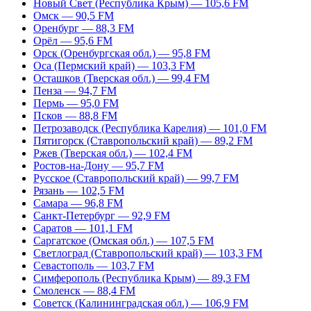
Новый Свет (Республика Крым) — 105,6 FM
Омск — 90,5 FM
Оренбург — 88,3 FM
Орёл — 95,6 FM
Орск (Оренбургская обл.) — 95,8 FM
Оса (Пермский край) — 103,3 FM
Осташков (Тверская обл.) — 99,4 FM
Пенза — 94,7 FM
Пермь — 95,0 FM
Псков — 88,8 FM
Петрозаводск (Республика Карелия) — 101,0 FM
Пятигорск (Ставропольский край) — 89,2 FM
Ржев (Тверская обл.) — 102,4 FM
Ростов-на-Дону — 95,7 FM
Русское (Ставропольский край) — 99,7 FM
Рязань — 102,5 FM
Самара — 96,8 FM
Санкт-Петербург — 92,9 FM
Саратов — 101,1 FM
Саргатское (Омская обл.) — 107,5 FM
Светлоград (Ставропольский край) — 103,3 FM
Севастополь — 103,7 FM
Симферополь (Республика Крым) — 89,3 FM
Смоленск — 88,4 FM
Советск (Калининградская обл.) — 106,9 FM