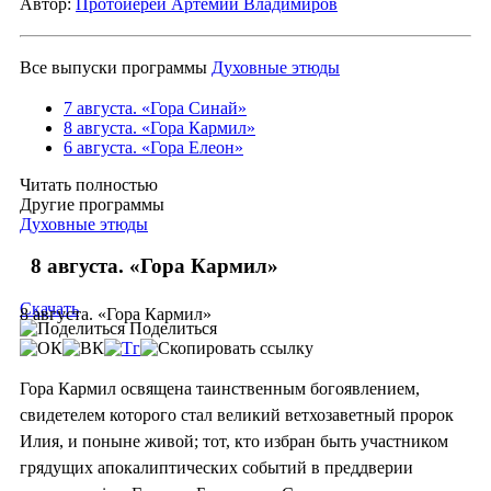
Автор:
Протоиерей Артемий Владимиров
Все выпуски программы
Духовные этюды
7 августа. «Гора Синай»
8 августа. «Гора Кармил»
6 августа. «Гора Елеон»
Читать полностью
Другие программы
Духовные этюды
8 августа. «Гора Кармил»
Скачать
8 августа. «Гора Кармил»
Поделиться
Гора Кармил освящена таинственным богоявлением,
свидетелем которого стал великий ветхозаветный пророк
Илия, и поныне живой; тот, кто избран быть участником
грядущих апокалиптических событий в преддверии