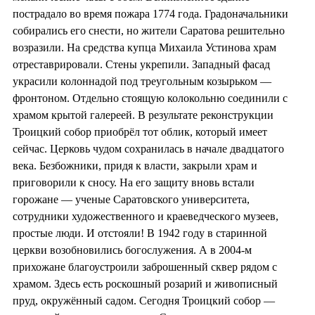
пострадало во время пожара 1774 года. Градоначальники
собирались его снести, но жители Саратова решительно
возразили. На средства купца Михаила Устинова храм
отреставрировали. Стены укрепили. Западный фасад
украсили колоннадой под треугольным козырьком —
фронтоном. Отдельно стоящую колокольню соединили с
храмом крытой галереей. В результате реконструкции
Троицкий собор приобрёл тот облик, который имеет
сейчас. Церковь чудом сохранилась в начале двадцатого
века. Безбожники, придя к власти, закрыли храм и
приговорили к сносу. На его защиту вновь встали
горожане — ученые Саратовского университета,
сотрудники художественного и краеведческого музеев,
простые люди. И отстояли! В 1942 году в старинной
церкви возобновились богослужения. А в 2004-м
прихожане благоустроили заброшенный сквер рядом с
храмом. Здесь есть роскошный розарий и живописный
пруд, окружённый садом. Сегодня Троицкий собор —