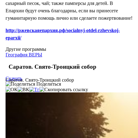
сахарный песок, чай; также памперсы для детей. В
Епархии будут очень благодарны, если вы принесете
гуманитарную помощь лично или сделаете пожертвование!
http://ржевскаяепархия.рф/socialnyj-otdel-rzhevskoj-
eparxii/
Другие программы
География ВЕРЫ
Саратов. Свято-Троицкий собор
Скачать
Саратов. Свято-Троицкий собор
Поделиться