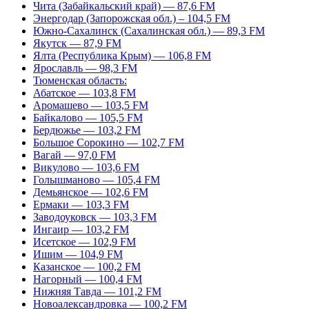
Чита (Забайкальский край) — 87,6 FM
Энергодар (Запорожская обл.) – 104,5 FM
Южно-Сахалинск (Сахалинская обл.) — 89,3 FM
Якутск — 87,9 FM
Ялта (Республика Крым) — 106,8 FM
Ярославль — 98,3 FM
Тюменская область:
Абатское — 103,8 FM
Аромашево — 103,5 FM
Байкалово — 105,5 FM
Бердюжье — 103,2 FM
Большое Сорокино — 102,7 FM
Вагай — 97,0 FM
Викулово — 103,6 FM
Голышманово — 105,4 FM
Демьянское — 102,6 FM
Ермаки — 103,3 FM
Заводоуковск — 103,3 FM
Ингаир — 103,2 FM
Исетское — 102,9 FM
Ишим — 104,9 FM
Казанское — 100,2 FM
Нагорный — 100,4 FM
Нижняя Тавда — 101,2 FM
Новоалександровка — 100,2 FM