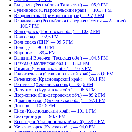
Бугульма (Республика Татарстан) — 105,9 FM
Буденновск (Ставропольский край) — 101,7 FM
Владивосток (Приморский край) — 97,3 FM
Владикавказ (Республика Северная Осетия — Алания)
— 106,7 FM
Волгодонск (Ростовская обл.) — 103,2 FM
Волгоград — 92,6 FM
Волноваха (ДНР) — 99,5 FM
Вологда — 96,0 FM
Воронеж — 89,4 FM
Вышний Волочек (Тверская обл.) — 104,5 FM
Вязьма (Смоленская обл.) — 88,3 FM
Гагарин (Смоленская обл.) — 95,3 FM
Галюгаевская (Ставропольский край) — 89,8 FM
Геленджик (Краснодарский край) — 93,1 FM
Геническ (Херсонская обл.) — 96,6 FM
Далматово (Курганская обл.) — 96,5 FM
Дзержинск (Нижегородская обл.) — 89,2 FM
Димитровград (Ульяновская обл.) — 97,1 FM
Донецк — 102,6 FM
Ейск (Краснодарский край) — 101,1 FM
Екатеринбург — 93,7 FM
Ессентуки (Ставропольский край) – 89,2 FM
Железногорск (Курская обл.) — 94,0 FM