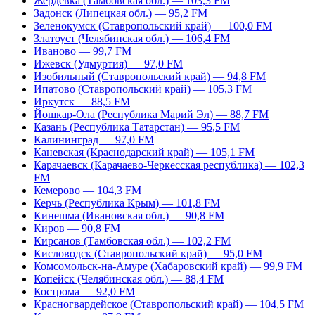
Жердевка (Тамбовская обл.) — 103,3 FM
Задонск (Липецкая обл.) — 95,2 FM
Зеленокумск (Ставропольский край) — 100,0 FM
Златоуст (Челябинская обл.) — 106,4 FM
Иваново — 99,7 FM
Ижевск (Удмуртия) — 97,0 FM
Изобильный (Ставропольский край) — 94,8 FM
Ипатово (Ставропольский край) — 105,3 FM
Иркутск — 88,5 FM
Йошкар-Ола (Республика Марий Эл) — 88,7 FM
Казань (Республика Татарстан) — 95,5 FM
Калининград — 97,0 FM
Каневская (Краснодарский край) — 105,1 FM
Карачаевск (Карачаево-Черкесская республика) — 102,3
FM
Кемерово — 104,3 FM
Керчь (Республика Крым) — 101,8 FM
Кинешма (Ивановская обл.) — 90,8 FM
Киров — 90,8 FM
Кирсанов (Тамбовская обл.) — 102,2 FM
Кисловодск (Ставропольский край) — 95,0 FM
Комсомольск-на-Амуре (Хабаровский край) — 99,9 FM
Копейск (Челябинская обл.) — 88,4 FM
Кострома — 92,0 FM
Красногвардейское (Ставропольский край) — 104,5 FM