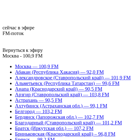
сейчас в эфире
FM-поток
Вернуться к эфиру
Москва - 100,9 FM
Москва — 100,9 FM
Абакан (Республика Хакасия) — 92,0 FM
Александровское (Ставропольский край) — 101,9 FM
Альметьевск (Республика Татарстан) — 99,6 FM
Анапа (Краснодарский край) — 90,5 FM
Арзгир (Ставропольский край) — 103,8 FM
Астрахань — 90,5 FM
Ахтубинск (Астраханская обл.) — 99,1 FM
Белгород — 103,2 FM
Бердянск (Запорожская обл.) — 102,7 FM
Благодарный (Ставропольский край) — 101,2 FM
Братск (Иркутская обл.) — 107,2 FM
Бриньковская (Краснодарский край) – 96,8 FM
Брянск — 98,2 FM