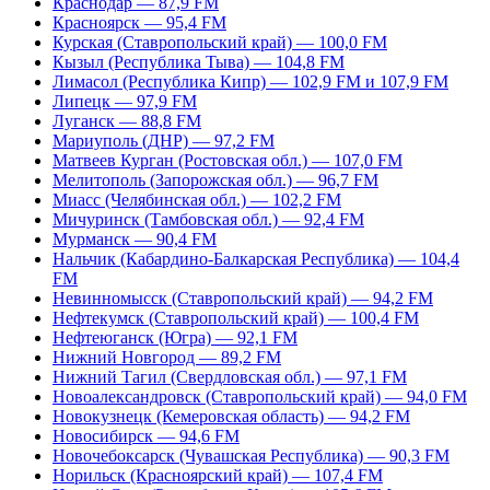
Краснодар — 87,9 FM
Красноярск — 95,4 FM
Курская (Ставропольский край) — 100,0 FM
Кызыл (Республика Тыва) — 104,8 FM
Лимасол (Республика Кипр) — 102,9 FM и 107,9 FM
Липецк — 97,9 FM
Луганск — 88,8 FM
Мариуполь (ДНР) — 97,2 FM
Матвеев Курган (Ростовская обл.) — 107,0 FM
Мелитополь (Запорожская обл.) — 96,7 FM
Миасс (Челябинская обл.) — 102,2 FM
Мичуринск (Тамбовская обл.) — 92,4 FM
Мурманск — 90,4 FM
Нальчик (Кабардино-Балкарская Республика) — 104,4
FM
Невинномысск (Ставропольский край) — 94,2 FM
Нефтекумск (Ставропольский край) — 100,4 FM
Нефтеюганск (Югра) — 92,1 FM
Нижний Новгород — 89,2 FM
Нижний Тагил (Свердловская обл.) — 97,1 FM
Новоалександровск (Ставропольский край) — 94,0 FM
Новокузнецк (Кемеровская область) — 94,2 FM
Новосибирск — 94,6 FM
Новочебоксарск (Чувашская Республика) — 90,3 FM
Норильск (Красноярский край) — 107,4 FM