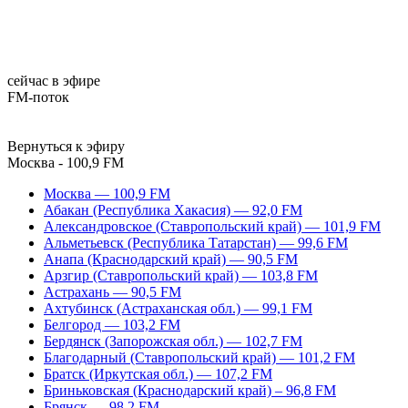
сейчас в эфире
FM-поток
Вернуться к эфиру
Москва - 100,9 FM
Москва — 100,9 FM
Абакан (Республика Хакасия) — 92,0 FM
Александровское (Ставропольский край) — 101,9 FM
Альметьевск (Республика Татарстан) — 99,6 FM
Анапа (Краснодарский край) — 90,5 FM
Арзгир (Ставропольский край) — 103,8 FM
Астрахань — 90,5 FM
Ахтубинск (Астраханская обл.) — 99,1 FM
Белгород — 103,2 FM
Бердянск (Запорожская обл.) — 102,7 FM
Благодарный (Ставропольский край) — 101,2 FM
Братск (Иркутская обл.) — 107,2 FM
Бриньковская (Краснодарский край) – 96,8 FM
Брянск — 98,2 FM