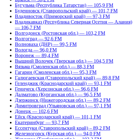
Бугульма (Республика Татарстан) — 105,9 FM
Буденновск (Ставропольский край) — 101,7 FM
Владивосток (Приморский край) — 97,3 FM
Владикавказ (Республика Северная Осетия — Алания)
— 106,7 FM
Волгодонск (Ростовская обл.) — 103,2 FM
Волгоград — 92,6 FM
Волноваха (ДНР) — 99,5 FM
Вологда — 96,0 FM
Воронеж — 89,4 FM
Вышний Волочек (Тверская обл.) — 104,5 FM
Вязьма (Смоленская обл.) — 88,3 FM
Гагарин (Смоленская обл.) — 95,3 FM
Галюгаевская (Ставропольский край) — 89,8 FM
Геленджик (Краснодарский край) — 93,1 FM
Геническ (Херсонская обл.) — 96,6 FM
Далматово (Курганская обл.) — 96,5 FM
Дзержинск (Нижегородская обл.) — 89,2 FM
Димитровград (Ульяновская обл.) — 97,1 FM
Донецк — 102,6 FM
Ейск (Краснодарский край) — 101,1 FM
Екатеринбург — 93,7 FM
Ессентуки (Ставропольский край) – 89,2 FM
Железногорск (Курская обл.) — 94,0 FM