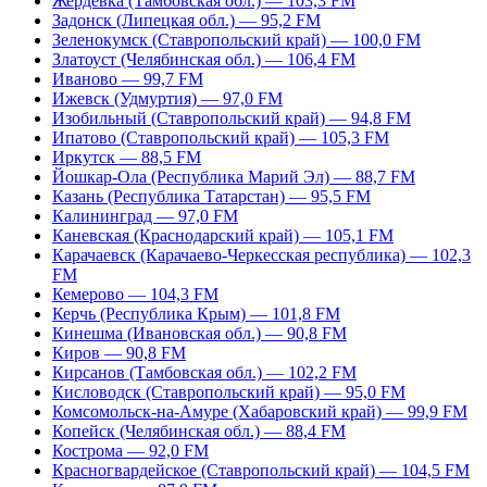
Жердевка (Тамбовская обл.) — 103,3 FM
Задонск (Липецкая обл.) — 95,2 FM
Зеленокумск (Ставропольский край) — 100,0 FM
Златоуст (Челябинская обл.) — 106,4 FM
Иваново — 99,7 FM
Ижевск (Удмуртия) — 97,0 FM
Изобильный (Ставропольский край) — 94,8 FM
Ипатово (Ставропольский край) — 105,3 FM
Иркутск — 88,5 FM
Йошкар-Ола (Республика Марий Эл) — 88,7 FM
Казань (Республика Татарстан) — 95,5 FM
Калининград — 97,0 FM
Каневская (Краснодарский край) — 105,1 FM
Карачаевск (Карачаево-Черкесская республика) — 102,3
FM
Кемерово — 104,3 FM
Керчь (Республика Крым) — 101,8 FM
Кинешма (Ивановская обл.) — 90,8 FM
Киров — 90,8 FM
Кирсанов (Тамбовская обл.) — 102,2 FM
Кисловодск (Ставропольский край) — 95,0 FM
Комсомольск-на-Амуре (Хабаровский край) — 99,9 FM
Копейск (Челябинская обл.) — 88,4 FM
Кострома — 92,0 FM
Красногвардейское (Ставропольский край) — 104,5 FM