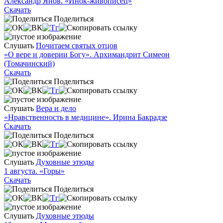
Александр Янов. «Инок-живописец»
Скачать
Поделиться
Слушать
Почитаем святых отцов
«О вере и доверии Богу». Архимандрит Симеон
(Томачинский)
Скачать
Поделиться
Слушать
Вера и дело
«Нравственность в медицине». Ирина Бакрадзе
Скачать
Поделиться
Слушать
Духовные этюды
1 августа. «Горы»
Скачать
Поделиться
Слушать
Духовные этюды