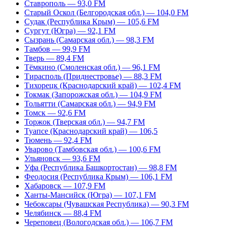
Ставрополь — 93,0 FM
Старый Оскол (Белгородская обл.) — 104,0 FM
Судак (Республика Крым) — 105,6 FM
Сургут (Югра) — 92,1 FM
Сызрань (Самарская обл.) — 98,3 FM
Тамбов — 99,9 FM
Тверь — 89,4 FM
Тёмкино (Смоленская обл.) — 96,1 FM
Тирасполь (Приднестровье) — 88,3 FM
Тихорецк (Краснодарский край) — 102,4 FM
Токмак (Запорожская обл.) — 104,9 FM
Тольятти (Самарская обл.) — 94,9 FM
Томск — 92,6 FM
Торжок (Тверская обл.) — 94,7 FM
Туапсе (Краснодарский край) — 106,5
Тюмень — 92,4 FM
Уварово (Тамбовская обл.) — 100,6 FM
Ульяновск — 93,6 FM
Уфа (Республика Башкортостан) — 98,8 FM
Феодосия (Республика Крым) — 106,1 FM
Хабаровск — 107,9 FM
Ханты-Мансийск (Югра) — 107,1 FM
Чебоксары (Чувашская Республика) — 90,3 FM
Челябинск — 88,4 FM
Череповец (Вологодская обл.) — 106,7 FM