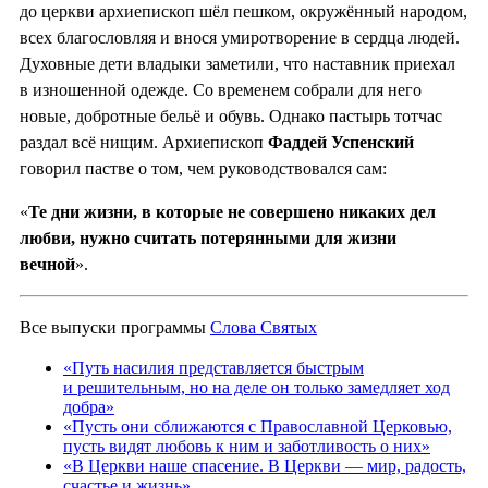
до церкви архиепископ шёл пешком, окружённый народом,
всех благословляя и внося умиротворение в сердца людей.
Духовные дети владыки заметили, что наставник приехал
в изношенной одежде. Со временем собрали для него
новые, добротные бельё и обувь. Однако пастырь тотчас
раздал всё нищим. Архиепископ
Фаддей Успенский
говорил пастве о том, чем руководствовался сам:
«
Те дни жизни, в которые не совершено никаких дел
любви, нужно считать потерянными для жизни
вечной
».
Все выпуски программы
Слова Святых
«Путь насилия представляется быстрым
и решительным, но на деле он только замедляет ход
добра»
«Пусть они сближаются с Православной Церковью,
пусть видят любовь к ним и заботливость о них»
«В Церкви наше спасение. В Церкви — мир, радость,
счастье и жизнь»