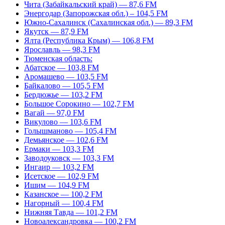
Чита (Забайкальский край) — 87,6 FM
Энергодар (Запорожская обл.) – 104,5 FM
Южно-Сахалинск (Сахалинская обл.) — 89,3 FM
Якутск — 87,9 FM
Ялта (Республика Крым) — 106,8 FM
Ярославль — 98,3 FM
Тюменская область:
Абатское — 103,8 FM
Аромашево — 103,5 FM
Байкалово — 105,5 FM
Бердюжье — 103,2 FM
Большое Сорокино — 102,7 FM
Вагай — 97,0 FM
Викулово — 103,6 FM
Голышманово — 105,4 FM
Демьянское — 102,6 FM
Ермаки — 103,3 FM
Заводоуковск — 103,3 FM
Ингаир — 103,2 FM
Исетское — 102,9 FM
Ишим — 104,9 FM
Казанское — 100,2 FM
Нагорный — 100,4 FM
Нижняя Тавда — 101,2 FM
Новоалександровка — 100,2 FM