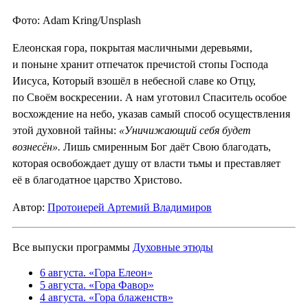
Фото: Adam Kring/Unsplash
Елеонская гора, покрытая масличными деревьями,
и поныне хранит отпечаток пречистой стопы Господа
Иисуса, Который взошёл в небесной славе ко Отцу,
по Своём воскресении. А нам уготовил Спаситель особое
восхождение на небо, указав самый способ осуществления
этой духовной тайны:
«Уничижающий себя будет
вознесён».
Лишь смиренным Бог даёт Свою благодать,
которая освобождает душу от власти тьмы и преставляет
её в благодатное царство Христово.
Автор:
Протоиерей Артемий Владимиров
Все выпуски программы
Духовные этюды
6 августа. «Гора Елеон»
5 августа. «Гора Фавор»
4 августа. «Гора блаженств»