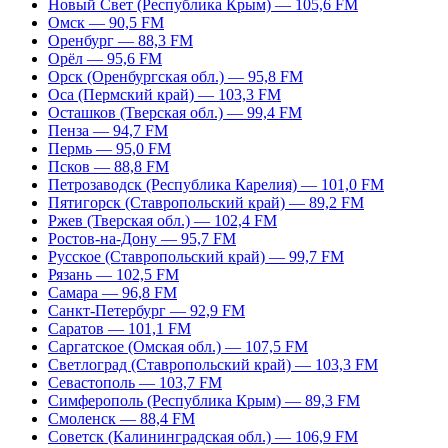
Новый Свет (Республика Крым) — 105,6 FM
Омск — 90,5 FM
Оренбург — 88,3 FM
Орёл — 95,6 FM
Орск (Оренбургская обл.) — 95,8 FM
Оса (Пермский край) — 103,3 FM
Осташков (Тверская обл.) — 99,4 FM
Пенза — 94,7 FM
Пермь — 95,0 FM
Псков — 88,8 FM
Петрозаводск (Республика Карелия) — 101,0 FM
Пятигорск (Ставропольский край) — 89,2 FM
Ржев (Тверская обл.) — 102,4 FM
Ростов-на-Дону — 95,7 FM
Русское (Ставропольский край) — 99,7 FM
Рязань — 102,5 FM
Самара — 96,8 FM
Санкт-Петербург — 92,9 FM
Саратов — 101,1 FM
Саргатское (Омская обл.) — 107,5 FM
Светлоград (Ставропольский край) — 103,3 FM
Севастополь — 103,7 FM
Симферополь (Республика Крым) — 89,3 FM
Смоленск — 88,4 FM
Советск (Калининградская обл.) — 106,9 FM