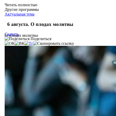
Читать полностью
Другие программы
Актуальная тема
6 августа. О плодах молитвы
Скачать
О плодах молитвы
Поделиться