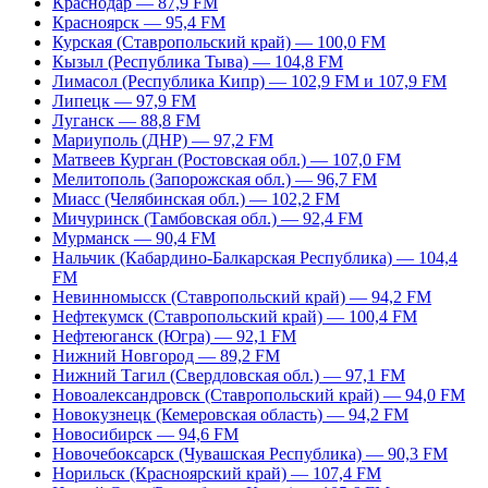
Краснодар — 87,9 FM
Красноярск — 95,4 FM
Курская (Ставропольский край) — 100,0 FM
Кызыл (Республика Тыва) — 104,8 FM
Лимасол (Республика Кипр) — 102,9 FM и 107,9 FM
Липецк — 97,9 FM
Луганск — 88,8 FM
Мариуполь (ДНР) — 97,2 FM
Матвеев Курган (Ростовская обл.) — 107,0 FM
Мелитополь (Запорожская обл.) — 96,7 FM
Миасс (Челябинская обл.) — 102,2 FM
Мичуринск (Тамбовская обл.) — 92,4 FM
Мурманск — 90,4 FM
Нальчик (Кабардино-Балкарская Республика) — 104,4
FM
Невинномысск (Ставропольский край) — 94,2 FM
Нефтекумск (Ставропольский край) — 100,4 FM
Нефтеюганск (Югра) — 92,1 FM
Нижний Новгород — 89,2 FM
Нижний Тагил (Свердловская обл.) — 97,1 FM
Новоалександровск (Ставропольский край) — 94,0 FM
Новокузнецк (Кемеровская область) — 94,2 FM
Новосибирск — 94,6 FM
Новочебоксарск (Чувашская Республика) — 90,3 FM
Норильск (Красноярский край) — 107,4 FM