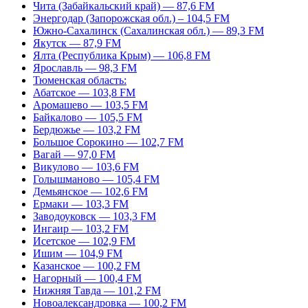
Чита (Забайкальский край) — 87,6 FM
Энергодар (Запорожская обл.) – 104,5 FM
Южно-Сахалинск (Сахалинская обл.) — 89,3 FM
Якутск — 87,9 FM
Ялта (Республика Крым) — 106,8 FM
Ярославль — 98,3 FM
Тюменская область:
Абатское — 103,8 FM
Аромашево — 103,5 FM
Байкалово — 105,5 FM
Бердюжье — 103,2 FM
Большое Сорокино — 102,7 FM
Вагай — 97,0 FM
Викулово — 103,6 FM
Голышманово — 105,4 FM
Демьянское — 102,6 FM
Ермаки — 103,3 FM
Заводоуковск — 103,3 FM
Ингаир — 103,2 FM
Исетское — 102,9 FM
Ишим — 104,9 FM
Казанское — 100,2 FM
Нагорный — 100,4 FM
Нижняя Тавда — 101,2 FM
Новоалександровка — 100,2 FM