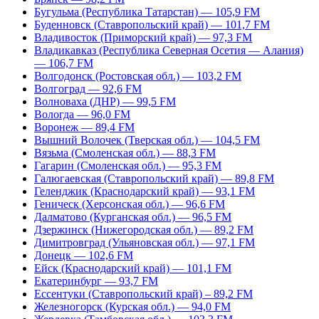
Бугульма (Республика Татарстан) — 105,9 FM
Буденновск (Ставропольский край) — 101,7 FM
Владивосток (Приморский край) — 97,3 FM
Владикавказ (Республика Северная Осетия — Алания)
— 106,7 FM
Волгодонск (Ростовская обл.) — 103,2 FM
Волгоград — 92,6 FM
Волноваха (ДНР) — 99,5 FM
Вологда — 96,0 FM
Воронеж — 89,4 FM
Вышний Волочек (Тверская обл.) — 104,5 FM
Вязьма (Смоленская обл.) — 88,3 FM
Гагарин (Смоленская обл.) — 95,3 FM
Галюгаевская (Ставропольский край) — 89,8 FM
Геленджик (Краснодарский край) — 93,1 FM
Геническ (Херсонская обл.) — 96,6 FM
Далматово (Курганская обл.) — 96,5 FM
Дзержинск (Нижегородская обл.) — 89,2 FM
Димитровград (Ульяновская обл.) — 97,1 FM
Донецк — 102,6 FM
Ейск (Краснодарский край) — 101,1 FM
Екатеринбург — 93,7 FM
Ессентуки (Ставропольский край) – 89,2 FM
Железногорск (Курская обл.) — 94,0 FM