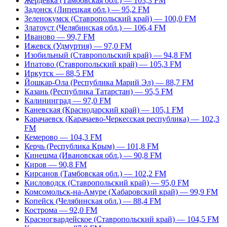
Жердевка (Тамбовская обл.) — 103,3 FM
Задонск (Липецкая обл.) — 95,2 FM
Зеленокумск (Ставропольский край) — 100,0 FM
Златоуст (Челябинская обл.) — 106,4 FM
Иваново — 99,7 FM
Ижевск (Удмуртия) — 97,0 FM
Изобильный (Ставропольский край) — 94,8 FM
Ипатово (Ставропольский край) — 105,3 FM
Иркутск — 88,5 FM
Йошкар-Ола (Республика Марий Эл) — 88,7 FM
Казань (Республика Татарстан) — 95,5 FM
Калининград — 97,0 FM
Каневская (Краснодарский край) — 105,1 FM
Карачаевск (Карачаево-Черкесская республика) — 102,3
FM
Кемерово — 104,3 FM
Керчь (Республика Крым) — 101,8 FM
Кинешма (Ивановская обл.) — 90,8 FM
Киров — 90,8 FM
Кирсанов (Тамбовская обл.) — 102,2 FM
Кисловодск (Ставропольский край) — 95,0 FM
Комсомольск-на-Амуре (Хабаровский край) — 99,9 FM
Копейск (Челябинская обл.) — 88,4 FM
Кострома — 92,0 FM
Красногвардейское (Ставропольский край) — 104,5 FM