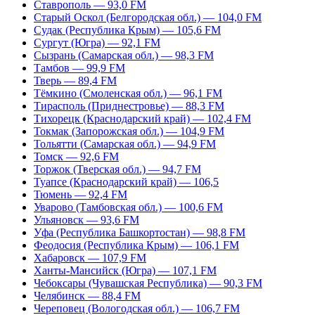
Ставрополь — 93,0 FM
Старый Оскол (Белгородская обл.) — 104,0 FM
Судак (Республика Крым) — 105,6 FM
Сургут (Югра) — 92,1 FM
Сызрань (Самарская обл.) — 98,3 FM
Тамбов — 99,9 FM
Тверь — 89,4 FM
Тёмкино (Смоленская обл.) — 96,1 FM
Тирасполь (Приднестровье) — 88,3 FM
Тихорецк (Краснодарский край) — 102,4 FM
Токмак (Запорожская обл.) — 104,9 FM
Тольятти (Самарская обл.) — 94,9 FM
Томск — 92,6 FM
Торжок (Тверская обл.) — 94,7 FM
Туапсе (Краснодарский край) — 106,5
Тюмень — 92,4 FM
Уварово (Тамбовская обл.) — 100,6 FM
Ульяновск — 93,6 FM
Уфа (Республика Башкортостан) — 98,8 FM
Феодосия (Республика Крым) — 106,1 FM
Хабаровск — 107,9 FM
Ханты-Мансийск (Югра) — 107,1 FM
Чебоксары (Чувашская Республика) — 90,3 FM
Челябинск — 88,4 FM
Череповец (Вологодская обл.) — 106,7 FM