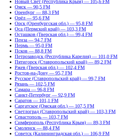
Новый Свет (Республика Крым) — 105,6 FM
Омск — 90,5 FM
Оренбург — 88,3 FM
Орёл — 95,6 FM
Орск (Оренбургская обл.) — 95,8 FM
Оса (Пермский край) — 103,3 FM
Осташков (Тверская обл.) — 99,4 FM
Пенза — 94,7 FM
Пермь — 95,0 FM
Псков — 88,8 FM
Петрозаводск (Республика Карелия) — 101,0 FM
Пятигорск (Ставропольский край) — 89,2 FM
Ржев (Тверская обл.) — 102,4 FM
Ростов-на-Дону — 95,7 FM
Русское (Ставропольский край) — 99,7 FM
Рязань — 102,5 FM
Самара — 96,8 FM
Санкт-Петербург — 92,9 FM
Саратов — 101,1 FM
Саргатское (Омская обл.) — 107,5 FM
Светлоград (Ставропольский край) — 103,3 FM
Севастополь — 103,7 FM
Симферополь (Республика Крым) — 89,3 FM
Смоленск — 88,4 FM
Советск (Калининградская обл.) — 106,9 FM