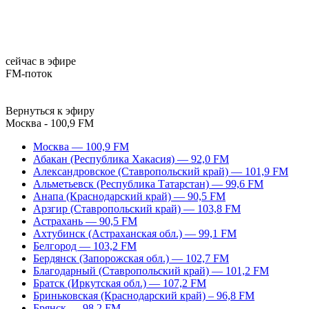
сейчас в эфире
FM-поток
Вернуться к эфиру
Москва - 100,9 FM
Москва — 100,9 FM
Абакан (Республика Хакасия) — 92,0 FM
Александровское (Ставропольский край) — 101,9 FM
Альметьевск (Республика Татарстан) — 99,6 FM
Анапа (Краснодарский край) — 90,5 FM
Арзгир (Ставропольский край) — 103,8 FM
Астрахань — 90,5 FM
Ахтубинск (Астраханская обл.) — 99,1 FM
Белгород — 103,2 FM
Бердянск (Запорожская обл.) — 102,7 FM
Благодарный (Ставропольский край) — 101,2 FM
Братск (Иркутская обл.) — 107,2 FM
Бриньковская (Краснодарский край) – 96,8 FM
Брянск — 98,2 FM