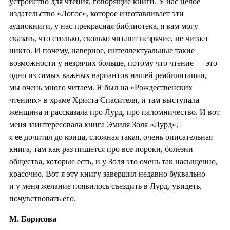
устройство для чтения, говорящие книги. У нас целое
издательство «Логос», которое изготавливает эти
аудиокниги, у нас прекрасная библиотека, я вам могу
сказать, что столько, сколько читают незрячие, не читает
никто. И почему, наверное, интеллектуальные такие
возможности у незрячих больше, потому что чтение — это
одно из самых важных вариантов нашей реабилитации,
мы очень много читаем. Я был на «Рождественских
чтениях» в храме Христа Спасителя, и там выступала
женщина и рассказала про Лурд, про паломничество. И вот
меня заинтересовала книга Эмиля Золя «Лурд»,
я ее дочитал до конца, сложная такая, очень описательная
книга, там как раз пишется про все пороки, болезни
общества, которые есть, и у Золя это очень так насыщенно,
красочно. Вот я эту книгу завершил недавно буквально
и у меня желание появилось съездить в Лурд, увидеть,
почувствовать его.
М. Борисова