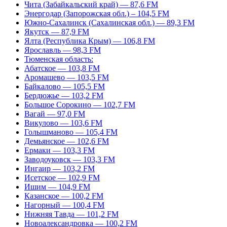
Чита (Забайкальский край) — 87,6 FM
Энергодар (Запорожская обл.) – 104,5 FM
Южно-Сахалинск (Сахалинская обл.) — 89,3 FM
Якутск — 87,9 FM
Ялта (Республика Крым) — 106,8 FM
Ярославль — 98,3 FM
Тюменская область:
Абатское — 103,8 FM
Аромашево — 103,5 FM
Байкалово — 105,5 FM
Бердюжье — 103,2 FM
Большое Сорокино — 102,7 FM
Вагай — 97,0 FM
Викулово — 103,6 FM
Голышманово — 105,4 FM
Демьянское — 102,6 FM
Ермаки — 103,3 FM
Заводоуковск — 103,3 FM
Ингаир — 103,2 FM
Исетское — 102,9 FM
Ишим — 104,9 FM
Казанское — 100,2 FM
Нагорный — 100,4 FM
Нижняя Тавда — 101,2 FM
Новоалександровка — 100,2 FM