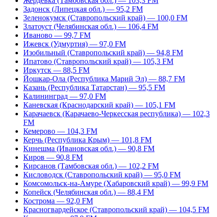
Жердевка (Тамбовская обл.) — 103,3 FM
Задонск (Липецкая обл.) — 95,2 FM
Зеленокумск (Ставропольский край) — 100,0 FM
Златоуст (Челябинская обл.) — 106,4 FM
Иваново — 99,7 FM
Ижевск (Удмуртия) — 97,0 FM
Изобильный (Ставропольский край) — 94,8 FM
Ипатово (Ставропольский край) — 105,3 FM
Иркутск — 88,5 FM
Йошкар-Ола (Республика Марий Эл) — 88,7 FM
Казань (Республика Татарстан) — 95,5 FM
Калининград — 97,0 FM
Каневская (Краснодарский край) — 105,1 FM
Карачаевск (Карачаево-Черкесская республика) — 102,3
FM
Кемерово — 104,3 FM
Керчь (Республика Крым) — 101,8 FM
Кинешма (Ивановская обл.) — 90,8 FM
Киров — 90,8 FM
Кирсанов (Тамбовская обл.) — 102,2 FM
Кисловодск (Ставропольский край) — 95,0 FM
Комсомольск-на-Амуре (Хабаровский край) — 99,9 FM
Копейск (Челябинская обл.) — 88,4 FM
Кострома — 92,0 FM
Красногвардейское (Ставропольский край) — 104,5 FM