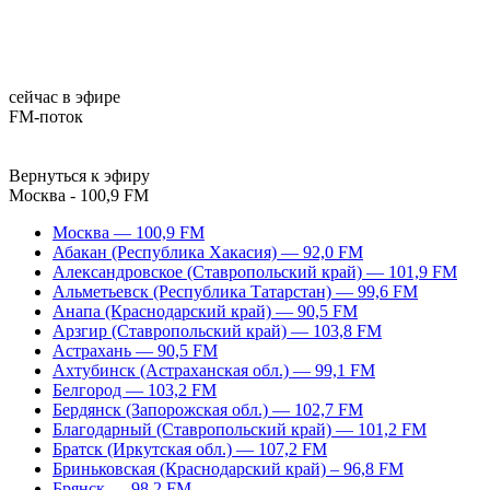
сейчас в эфире
FM-поток
Вернуться к эфиру
Москва - 100,9 FM
Москва — 100,9 FM
Абакан (Республика Хакасия) — 92,0 FM
Александровское (Ставропольский край) — 101,9 FM
Альметьевск (Республика Татарстан) — 99,6 FM
Анапа (Краснодарский край) — 90,5 FM
Арзгир (Ставропольский край) — 103,8 FM
Астрахань — 90,5 FM
Ахтубинск (Астраханская обл.) — 99,1 FM
Белгород — 103,2 FM
Бердянск (Запорожская обл.) — 102,7 FM
Благодарный (Ставропольский край) — 101,2 FM
Братск (Иркутская обл.) — 107,2 FM
Бриньковская (Краснодарский край) – 96,8 FM
Брянск — 98,2 FM