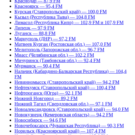
Краснодар — 87,9 FM
Красноярск — 95,4 FM
Курская (Ставропольский край) — 100,0 FM
Кызыл (Республика Тыва) — 104,8 FM
Лимасол (Республика Кипр) — 102,9 FM и 107,9 FM
Липецк — 97,9 FM
Луганск — 88,8 FM
Мариуполь (ДНР) — 97,2 FM
Матвеев Курган (Ростовская обл.) — 107,0 FM
Мелитополь (Запорожская обл.) — 96,7 FM
Миасс (Челябинская обл.) — 102,2 FM
Мичуринск (Тамбовская обл.) — 92,4 FM
Мурманск — 90,4 FM
Нальчик (Кабардино-Балкарская Республика) — 104,4
FM
Невинномысск (Ставропольский край) — 94,2 FM
Нефтекумск (Ставропольский край) — 100,4 FM
Нефтеюганск (Югра) — 92,1 FM
Нижний Новгород — 89,2 FM
Нижний Тагил (Свердловская обл.) — 97,1 FM
Новоалександровск (Ставропольский край) — 94,0 FM
Новокузнецк (Кемеровская область) — 94,2 FM
Новосибирск — 94,6 FM
Новочебоксарск (Чувашская Республика) — 90,3 FM
Норильск (Красноярский край) — 107,4 FM