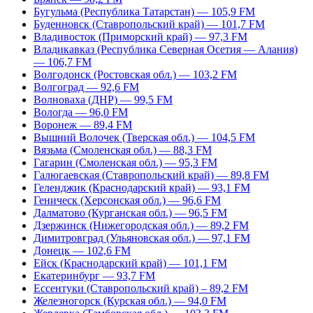
Бугульма (Республика Татарстан) — 105,9 FM
Буденновск (Ставропольский край) — 101,7 FM
Владивосток (Приморский край) — 97,3 FM
Владикавказ (Республика Северная Осетия — Алания)
— 106,7 FM
Волгодонск (Ростовская обл.) — 103,2 FM
Волгоград — 92,6 FM
Волноваха (ДНР) — 99,5 FM
Вологда — 96,0 FM
Воронеж — 89,4 FM
Вышний Волочек (Тверская обл.) — 104,5 FM
Вязьма (Смоленская обл.) — 88,3 FM
Гагарин (Смоленская обл.) — 95,3 FM
Галюгаевская (Ставропольский край) — 89,8 FM
Геленджик (Краснодарский край) — 93,1 FM
Геническ (Херсонская обл.) — 96,6 FM
Далматово (Курганская обл.) — 96,5 FM
Дзержинск (Нижегородская обл.) — 89,2 FM
Димитровград (Ульяновская обл.) — 97,1 FM
Донецк — 102,6 FM
Ейск (Краснодарский край) — 101,1 FM
Екатеринбург — 93,7 FM
Ессентуки (Ставропольский край) – 89,2 FM
Железногорск (Курская обл.) — 94,0 FM