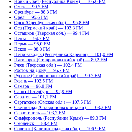
Новый Свет (Республика Крым) — 105,6 FM
Омск — 90,5 FM
Оренбург — 88,3 FM
Орёл — 95,6 FM
Орск (Оренбургская обл.) — 95,8 FM
Оса (Пермский край) — 103,3 FM
Осташков (Тверская обл.) — 99,4 FM
Пенза — 94,7 FM
Пермь — 95,0 FM
Псков — 88,8 FM
Петрозаводск (Республика Карелия) — 101,0 FM
Пятигорск (Ставропольский край) — 89,2 FM
Ржев (Тверская обл.) — 102,4 FM
Ростов-на-Дону — 95,7 FM
Русское (Ставропольский край) — 99,7 FM
Рязань — 102,5 FM
Самара — 96,8 FM
Санкт-Петербург — 92,9 FM
Саратов — 101,1 FM
Саргатское (Омская обл.) — 107,5 FM
Светлоград (Ставропольский край) — 103,3 FM
Севастополь — 103,7 FM
Симферополь (Республика Крым) — 89,3 FM
Смоленск — 88,4 FM
Советск (Калининградская обл.) — 106,9 FM