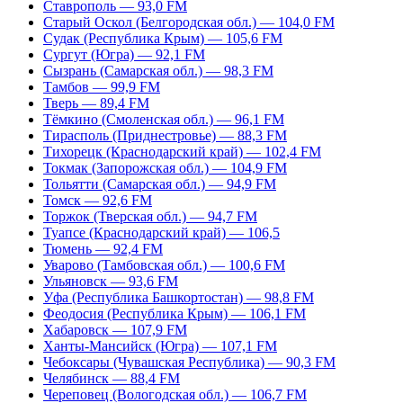
Ставрополь — 93,0 FM
Старый Оскол (Белгородская обл.) — 104,0 FM
Судак (Республика Крым) — 105,6 FM
Сургут (Югра) — 92,1 FM
Сызрань (Самарская обл.) — 98,3 FM
Тамбов — 99,9 FM
Тверь — 89,4 FM
Тёмкино (Смоленская обл.) — 96,1 FM
Тирасполь (Приднестровье) — 88,3 FM
Тихорецк (Краснодарский край) — 102,4 FM
Токмак (Запорожская обл.) — 104,9 FM
Тольятти (Самарская обл.) — 94,9 FM
Томск — 92,6 FM
Торжок (Тверская обл.) — 94,7 FM
Туапсе (Краснодарский край) — 106,5
Тюмень — 92,4 FM
Уварово (Тамбовская обл.) — 100,6 FM
Ульяновск — 93,6 FM
Уфа (Республика Башкортостан) — 98,8 FM
Феодосия (Республика Крым) — 106,1 FM
Хабаровск — 107,9 FM
Ханты-Мансийск (Югра) — 107,1 FM
Чебоксары (Чувашская Республика) — 90,3 FM
Челябинск — 88,4 FM
Череповец (Вологодская обл.) — 106,7 FM