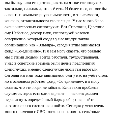
мы бы научили его разговаривать на языке слепоглухих,
тактильно, пальцами, это всё есть. И более того, он мог бы
освоить и компьютерную грамотность, в зависимости,
конечно, от тактильности его пальцев. У нас много было
очень интересных слепоглухих. Вот Сироткин, Царствие
ему Небесное, доктор наук, слепоглухой человек
совершенно, который создал у нас внутри такую
организацию, как «Эльвира», сегодня этим занимается
фонд «Со-единение». И я вам могу сказать, что реально
мы с этими людьми всегда работали, трудоустраивали,
у нас в советские времена были целые предприятия
слепоглухих, именно слепоглухие люди там работали.
Сегодня мы ими тоже занимаемся, они у нас на учёте стоят,
но в основном работает фонд «Со-единение», и я могу
сказать, что эти люди не забыты. Если такая проблема
случается, здесь есть один вариант — человек должен
перешагнуть определённый барьер общения, выйти
из этого своего состояния и пойти. Сегодня у меня очень
много примеров с СВО, когда спецназовцы, серьёзные