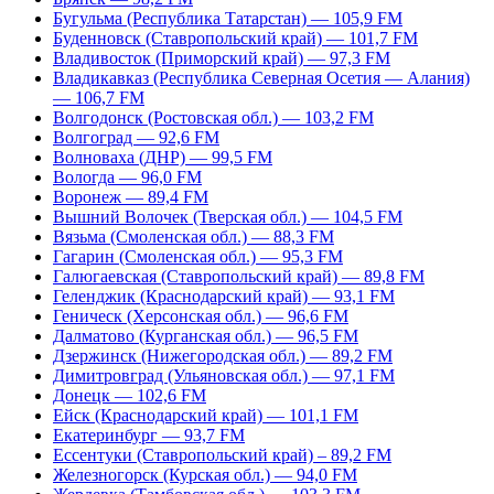
Бугульма (Республика Татарстан) — 105,9 FM
Буденновск (Ставропольский край) — 101,7 FM
Владивосток (Приморский край) — 97,3 FM
Владикавказ (Республика Северная Осетия — Алания)
— 106,7 FM
Волгодонск (Ростовская обл.) — 103,2 FM
Волгоград — 92,6 FM
Волноваха (ДНР) — 99,5 FM
Вологда — 96,0 FM
Воронеж — 89,4 FM
Вышний Волочек (Тверская обл.) — 104,5 FM
Вязьма (Смоленская обл.) — 88,3 FM
Гагарин (Смоленская обл.) — 95,3 FM
Галюгаевская (Ставропольский край) — 89,8 FM
Геленджик (Краснодарский край) — 93,1 FM
Геническ (Херсонская обл.) — 96,6 FM
Далматово (Курганская обл.) — 96,5 FM
Дзержинск (Нижегородская обл.) — 89,2 FM
Димитровград (Ульяновская обл.) — 97,1 FM
Донецк — 102,6 FM
Ейск (Краснодарский край) — 101,1 FM
Екатеринбург — 93,7 FM
Ессентуки (Ставропольский край) – 89,2 FM
Железногорск (Курская обл.) — 94,0 FM