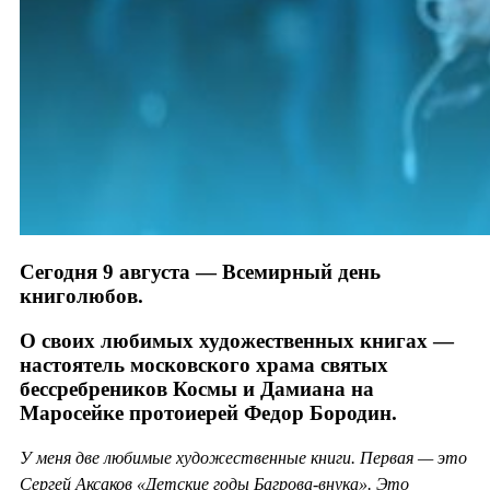
Сегодня 9 августа — Всемирный день
книголюбов.
О своих любимых художественных книгах —
настоятель московского храма святых
бессребреников Космы и Дамиана на
Маросейке протоиерей Федор Бородин.
У меня две любимые художественные книги. Первая — это
Сергей Аксаков «Детские годы Багрова-внука». Это