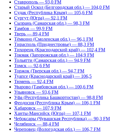
Ставрополь — 93,0 FM
Старый Оскол (Белгородская обл.) — 104,0 FM
Судак (Республика Крым) — 105,6 FM
Сургут (Югра) — 92,1 FM
Сызрань (Самарская обл.) — 98,3 FM
Тамбов — 99,9 FM
Тверь — 89,4 FM
Тёмкино (Смоленская обл.) — 96,1 FM
Тирасполь (Приднестровье) — 88,3 FM
Тихорецк (Краснодарский край) — 102,4 FM
Токмак (Запорожская обл.) — 104,9 FM
Тольятти (Самарская обл.) — 94,9 FM
Томск — 92,6 FM
Торжок (Тверская обл.) — 94,7 FM
Туапсе (Краснодарский край) — 106,5
Тюмень — 92,4 FM
Уварово (Тамбовская обл.) — 100,6 FM
Ульяновск — 93,6 FM
Уфа (Республика Башкортостан) — 98,8 FM
Феодосия (Республика Крым) — 106,1 FM
Хабаровск — 107,9 FM
Ханты-Мансийск (Югра) — 107,1 FM
Чебоксары (Чувашская Республика) — 90,3 FM
Челябинск — 88,4 FM
Череповец (Вологодская обл.) — 106,7 FM