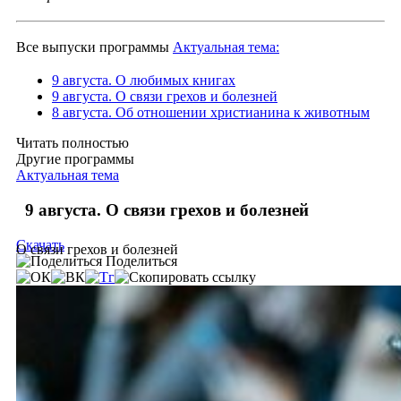
Все выпуски программы
Актуальная тема:
9 августа. О любимых книгах
9 августа. О связи грехов и болезней
8 августа. Об отношении христианина к животным
Читать полностью
Другие программы
Актуальная тема
9 августа. О связи грехов и болезней
Скачать
О связи грехов и болезней
Поделиться