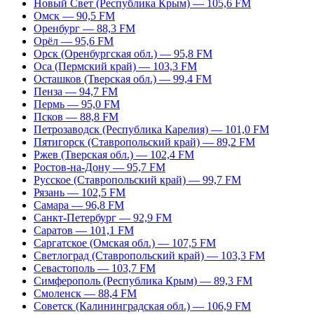
Новый Свет (Республика Крым) — 105,6 FM
Омск — 90,5 FM
Оренбург — 88,3 FM
Орёл — 95,6 FM
Орск (Оренбургская обл.) — 95,8 FM
Оса (Пермский край) — 103,3 FM
Осташков (Тверская обл.) — 99,4 FM
Пенза — 94,7 FM
Пермь — 95,0 FM
Псков — 88,8 FM
Петрозаводск (Республика Карелия) — 101,0 FM
Пятигорск (Ставропольский край) — 89,2 FM
Ржев (Тверская обл.) — 102,4 FM
Ростов-на-Дону — 95,7 FM
Русское (Ставропольский край) — 99,7 FM
Рязань — 102,5 FM
Самара — 96,8 FM
Санкт-Петербург — 92,9 FM
Саратов — 101,1 FM
Саргатское (Омская обл.) — 107,5 FM
Светлоград (Ставропольский край) — 103,3 FM
Севастополь — 103,7 FM
Симферополь (Республика Крым) — 89,3 FM
Смоленск — 88,4 FM
Советск (Калининградская обл.) — 106,9 FM