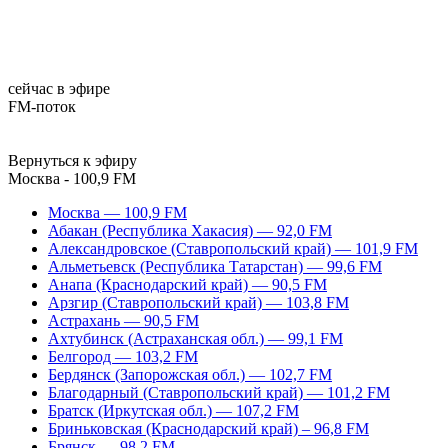
сейчас в эфире
FM-поток
Вернуться к эфиру
Москва - 100,9 FM
Москва — 100,9 FM
Абакан (Республика Хакасия) — 92,0 FM
Александровское (Ставропольский край) — 101,9 FM
Альметьевск (Республика Татарстан) — 99,6 FM
Анапа (Краснодарский край) — 90,5 FM
Арзгир (Ставропольский край) — 103,8 FM
Астрахань — 90,5 FM
Ахтубинск (Астраханская обл.) — 99,1 FM
Белгород — 103,2 FM
Бердянск (Запорожская обл.) — 102,7 FM
Благодарный (Ставропольский край) — 101,2 FM
Братск (Иркутская обл.) — 107,2 FM
Бриньковская (Краснодарский край) – 96,8 FM
Брянск — 98,2 FM