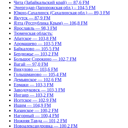
Чита (Забайкальский край) — 87,6 FM
Энергодар (Запорожская обл.) – 104,5 FM
Южно-Сахалинск (Сахалинская обл.) — 89,3 FM
Якутск — 87,9 FM
Ялта (Республика Крым) — 106,8 FM
Ярославль — 98,3 FM
Тюменская область:
Абатское — 103,8 FM
Аромашево — 103,5 FM
Байкалово — 105,5 FM
Бердюжье — 103,2 FM
Большое Сорокино — 102,7 FM
Вагай — 97,0 FM
Викулово — 103,6 FM
Голышманово — 105,4 FM
Демьянское — 102,6 FM
Ермаки — 103,3 FM
Заводоуковск — 103,3 FM
Ингаир — 103,2 FM
Исетское — 102,9 FM
Ишим — 104,9 FM
Казанское — 100,2 FM
Нагорный — 100,4 FM
Нижняя Тавда — 101,2 FM
Новоалександровка — 100,2 FM