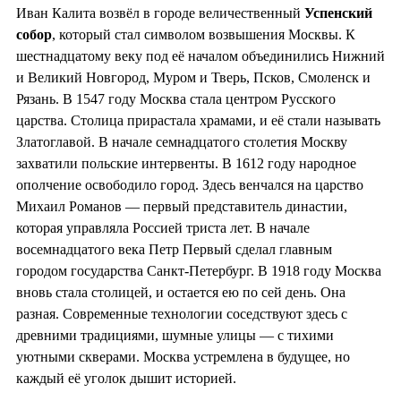
Иван Калита возвёл в городе величественный
Успенский
собор
, который стал символом возвышения Москвы. К
шестнадцатому веку под её началом объединились Нижний
и Великий Новгород, Муром и Тверь, Псков, Смоленск и
Рязань. В 1547 году Москва стала центром Русского
царства. Столица прирастала храмами, и её стали называть
Златоглавой. В начале семнадцатого столетия Москву
захватили польские интервенты. В 1612 году народное
ополчение освободило город. Здесь венчался на царство
Михаил Романов — первый представитель династии,
которая управляла Россией триста лет. В начале
восемнадцатого века Петр Первый сделал главным
городом государства Санкт-Петербург. В 1918 году Москва
вновь стала столицей, и остается ею по сей день. Она
разная. Современные технологии соседствуют здесь с
древними традициями, шумные улицы — с тихими
уютными скверами. Москва устремлена в будущее, но
каждый её уголок дышит историей.