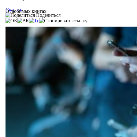
Скачать
О любимых книгах
Поделиться