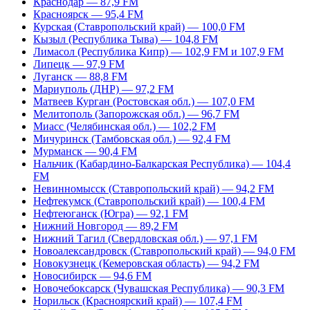
Краснодар — 87,9 FM
Красноярск — 95,4 FM
Курская (Ставропольский край) — 100,0 FM
Кызыл (Республика Тыва) — 104,8 FM
Лимасол (Республика Кипр) — 102,9 FM и 107,9 FM
Липецк — 97,9 FM
Луганск — 88,8 FM
Мариуполь (ДНР) — 97,2 FM
Матвеев Курган (Ростовская обл.) — 107,0 FM
Мелитополь (Запорожская обл.) — 96,7 FM
Миасс (Челябинская обл.) — 102,2 FM
Мичуринск (Тамбовская обл.) — 92,4 FM
Мурманск — 90,4 FM
Нальчик (Кабардино-Балкарская Республика) — 104,4
FM
Невинномысск (Ставропольский край) — 94,2 FM
Нефтекумск (Ставропольский край) — 100,4 FM
Нефтеюганск (Югра) — 92,1 FM
Нижний Новгород — 89,2 FM
Нижний Тагил (Свердловская обл.) — 97,1 FM
Новоалександровск (Ставропольский край) — 94,0 FM
Новокузнецк (Кемеровская область) — 94,2 FM
Новосибирск — 94,6 FM
Новочебоксарск (Чувашская Республика) — 90,3 FM
Норильск (Красноярский край) — 107,4 FM