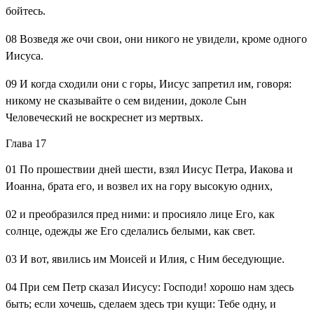
бойтесь.
08
Возведя же очи свои, они никого не увидели, кроме одного
Иисуса.
09
И когда сходили они с горы, Иисус запретил им, говоря:
никому не сказывайте о сем видении, доколе Сын
Человеческий не воскреснет из мертвых.
Глава 17
01
По прошествии дней шести, взял Иисус Петра, Иакова и
Иоанна, брата его, и возвел их на гору высокую одних,
02
и преобразился пред ними: и просияло лице Его, как
солнце, одежды же Его сделались белыми, как свет.
03
И вот, явились им Моисей и Илия, с Ним беседующие.
04
При сем Петр сказал Иисусу: Господи! хорошо нам здесь
быть; если хочешь, сделаем здесь три кущи: Тебе одну, и