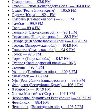
Ставрополь — 93,0 FM
Старый Оскол (Белгородская обл.) — 104,0 FM
Судак (Республика Крым) — 105,6 FM
Сургут (Югра) — 92,1 FM
Сызрань (Самарская обл.) — 98,3 FM
Тамбов — 99,9 FM
Тверь — 89,4 FM
Тёмкино (Смоленская обл.) — 96,1 FM
Тирасполь (Приднестровье) — 88,3 FM
Тихорецк (Краснодарский край) — 102,4 FM
Токмак (Запорожская обл.) — 104,9 FM
Тольятти (Самарская обл.) — 94,9 FM
Томск — 92,6 FM
Торжок (Тверская обл.) — 94,7 FM
Туапсе (Краснодарский край) — 106,5
Тюмень — 92,4 FM
Уварово (Тамбовская обл.) — 100,6 FM
Ульяновск — 93,6 FM
Уфа (Республика Башкортостан) — 98,8 FM
Феодосия (Республика Крым) — 106,1 FM
Хабаровск — 107,9 FM
Ханты-Мансийск (Югра) — 107,1 FM
Чебоксары (Чувашская Республика) — 90,3 FM
Челябинск — 88,4 FM
Череповец (Вологодская обл.) — 106,7 FM