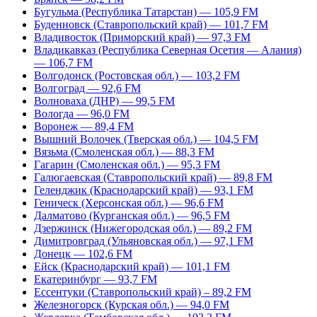
Бугульма (Республика Татарстан) — 105,9 FM
Буденновск (Ставропольский край) — 101,7 FM
Владивосток (Приморский край) — 97,3 FM
Владикавказ (Республика Северная Осетия — Алания)
— 106,7 FM
Волгодонск (Ростовская обл.) — 103,2 FM
Волгоград — 92,6 FM
Волноваха (ДНР) — 99,5 FM
Вологда — 96,0 FM
Воронеж — 89,4 FM
Вышний Волочек (Тверская обл.) — 104,5 FM
Вязьма (Смоленская обл.) — 88,3 FM
Гагарин (Смоленская обл.) — 95,3 FM
Галюгаевская (Ставропольский край) — 89,8 FM
Геленджик (Краснодарский край) — 93,1 FM
Геническ (Херсонская обл.) — 96,6 FM
Далматово (Курганская обл.) — 96,5 FM
Дзержинск (Нижегородская обл.) — 89,2 FM
Димитровград (Ульяновская обл.) — 97,1 FM
Донецк — 102,6 FM
Ейск (Краснодарский край) — 101,1 FM
Екатеринбург — 93,7 FM
Ессентуки (Ставропольский край) – 89,2 FM
Железногорск (Курская обл.) — 94,0 FM