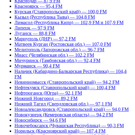
Краснодар — 87,9 FM
Красноярск — 95,4 FM
Курская (Ставропольский край) — 100,0 FM
Кызыл (Республика Тыва) — 104,8 FM
Лимасол (Республика Кипр) — 102,9 FM и 107,9 FM
Липецк — 97,9 FM
Луганск — 88,8 FM
Мариуполь (ДНР) — 97,2 FM
Матвеев Курган (Ростовская обл.) — 107,0 FM
Мелитополь (Запорожская обл.) — 96,7 FM
Миасс (Челябинская обл.) — 102,2 FM
Мичуринск (Тамбовская обл.) — 92,4 FM
Мурманск — 90,4 FM
Нальчик (Кабардино-Балкарская Республика) — 104,4
FM
Невинномысск (Ставропольский край) — 94,2 FM
Нефтекумск (Ставропольский край) — 100,4 FM
Нефтеюганск (Югра) — 92,1 FM
Нижний Новгород — 89,2 FM
Нижний Тагил (Свердловская обл.) — 97,1 FM
Новоалександровск (Ставропольский край) — 94,0 FM
Новокузнецк (Кемеровская область) — 94,2 FM
Новосибирск — 94,6 FM
Новочебоксарск (Чувашская Республика) — 90,3 FM
Норильск (Красноярский край) — 107,4 FM