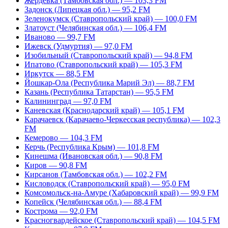
Жердевка (Тамбовская обл.) — 103,3 FM
Задонск (Липецкая обл.) — 95,2 FM
Зеленокумск (Ставропольский край) — 100,0 FM
Златоуст (Челябинская обл.) — 106,4 FM
Иваново — 99,7 FM
Ижевск (Удмуртия) — 97,0 FM
Изобильный (Ставропольский край) — 94,8 FM
Ипатово (Ставропольский край) — 105,3 FM
Иркутск — 88,5 FM
Йошкар-Ола (Республика Марий Эл) — 88,7 FM
Казань (Республика Татарстан) — 95,5 FM
Калининград — 97,0 FM
Каневская (Краснодарский край) — 105,1 FM
Карачаевск (Карачаево-Черкесская республика) — 102,3
FM
Кемерово — 104,3 FM
Керчь (Республика Крым) — 101,8 FM
Кинешма (Ивановская обл.) — 90,8 FM
Киров — 90,8 FM
Кирсанов (Тамбовская обл.) — 102,2 FM
Кисловодск (Ставропольский край) — 95,0 FM
Комсомольск-на-Амуре (Хабаровский край) — 99,9 FM
Копейск (Челябинская обл.) — 88,4 FM
Кострома — 92,0 FM
Красногвардейское (Ставропольский край) — 104,5 FM