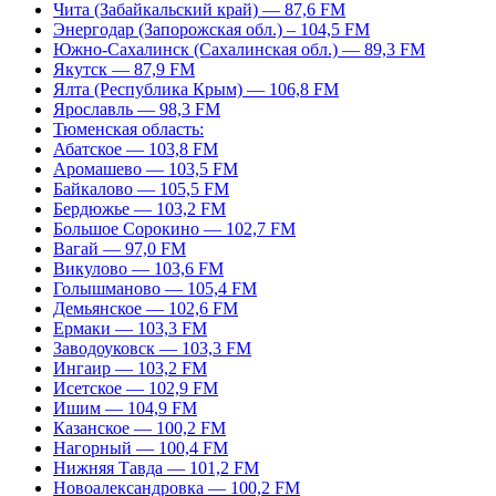
Чита (Забайкальский край) — 87,6 FM
Энергодар (Запорожская обл.) – 104,5 FM
Южно-Сахалинск (Сахалинская обл.) — 89,3 FM
Якутск — 87,9 FM
Ялта (Республика Крым) — 106,8 FM
Ярославль — 98,3 FM
Тюменская область:
Абатское — 103,8 FM
Аромашево — 103,5 FM
Байкалово — 105,5 FM
Бердюжье — 103,2 FM
Большое Сорокино — 102,7 FM
Вагай — 97,0 FM
Викулово — 103,6 FM
Голышманово — 105,4 FM
Демьянское — 102,6 FM
Ермаки — 103,3 FM
Заводоуковск — 103,3 FM
Ингаир — 103,2 FM
Исетское — 102,9 FM
Ишим — 104,9 FM
Казанское — 100,2 FM
Нагорный — 100,4 FM
Нижняя Тавда — 101,2 FM
Новоалександровка — 100,2 FM