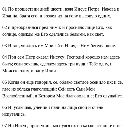
01
По прошествии дней шести, взял Иисус Петра, Иакова и
Иоанна, брата его, и возвел их на гору высокую одних,
02
и преобразился пред ними: и просияло лице Его, как
солнце, одежды же Его сделались белыми, как свет.
03
И вот, явились им Моисей и Илия, с Ним беседующие.
04
При сем Петр сказал Иисусу: Господи! хорошо нам здесь
быть; если хочешь, сделаем здесь три кущи: Тебе одну, и
Моисею одну, и одну Илии.
05
Когда он еще говорил, се, облако светлое осенило их; и се,
глас из облака глаголющий: Сей есть Сын Мой
Возлюбленный, в Котором Мое благоволение; Его слушайте.
06
И, услышав, ученики пали на лица свои и очень
испугались.
07
Но Иисус, приступив, коснулся их и сказал: встаньте и не