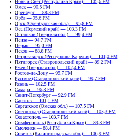
Новый Свет (Республика Крым) — 105,6 FM
Омск — 90,5 FM
Оренбург — 88,3 FM
Орёл — 95,6 FM
Орск (Оренбургская обл.) — 95,8 FM
Оса (Пермский край) — 103,3 FM
Осташков (Тверская обл.) — 99,4 FM
Пенза — 94,7 FM
Пермь — 95,0 FM
Псков — 88,8 FM
Петрозаводск (Республика Карелия) — 101,0 FM
Пятигорск (Ставропольский край) — 89,2 FM
Ржев (Тверская обл.) — 102,4 FM
Ростов-на-Дону — 95,7 FM
Русское (Ставропольский край) — 99,7 FM
Рязань — 102,5 FM
Самара — 96,8 FM
Санкт-Петербург — 92,9 FM
Саратов — 101,1 FM
Саргатское (Омская обл.) — 107,5 FM
Светлоград (Ставропольский край) — 103,3 FM
Севастополь — 103,7 FM
Симферополь (Республика Крым) — 89,3 FM
Смоленск — 88,4 FM
Советск (Калининградская обл.) — 106,9 FM