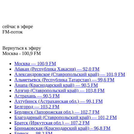
сейчас в эфире
FM-поток
Вернуться к эфиру
Москва - 100,9 FM
Москва — 100,9 FM
Абакан (Республика Хакасия) — 92,0 FM
Александровское (Ставропольский край) — 101,9 FM
Альметьевск (Республика Татарстан) — 99,6 FM
Анапа (Краснодарский край) — 90,5 FM
Арзгир (Ставропольский край) — 103,8 FM
Астрахань — 90,5 FM
Ахтубинск (Астраханская обл.) — 99,1 FM
Белгород — 103,2 FM
Бердянск (Запорожская обл.) — 102,7 FM
Благодарный (Ставропольский край) — 101,2 FM
Братск (Иркутская обл.) — 107,2 FM
Бриньковская (Краснодарский край) – 96,8 FM
Брянск — 98,2 FM