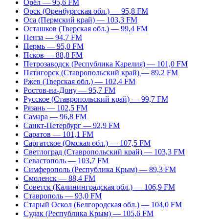
Орёл — 95,6 FM
Орск (Оренбургская обл.) — 95,8 FM
Оса (Пермский край) — 103,3 FM
Осташков (Тверская обл.) — 99,4 FM
Пенза — 94,7 FM
Пермь — 95,0 FM
Псков — 88,8 FM
Петрозаводск (Республика Карелия) — 101,0 FM
Пятигорск (Ставропольский край) — 89,2 FM
Ржев (Тверская обл.) — 102,4 FM
Ростов-на-Дону — 95,7 FM
Русское (Ставропольский край) — 99,7 FM
Рязань — 102,5 FM
Самара — 96,8 FM
Санкт-Петербург — 92,9 FM
Саратов — 101,1 FM
Саргатское (Омская обл.) — 107,5 FM
Светлоград (Ставропольский край) — 103,3 FM
Севастополь — 103,7 FM
Симферополь (Республика Крым) — 89,3 FM
Смоленск — 88,4 FM
Советск (Калининградская обл.) — 106,9 FM
Ставрополь — 93,0 FM
Старый Оскол (Белгородская обл.) — 104,0 FM
Судак (Республика Крым) — 105,6 FM