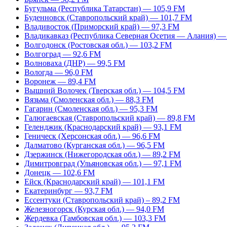
Бугульма (Республика Татарстан) — 105,9 FM
Буденновск (Ставропольский край) — 101,7 FM
Владивосток (Приморский край) — 97,3 FM
Владикавказ (Республика Северная Осетия — Алания) —
Волгодонск (Ростовская обл.) — 103,2 FM
Волгоград — 92,6 FM
Волноваха (ДНР) — 99,5 FM
Вологда — 96,0 FM
Воронеж — 89,4 FM
Вышний Волочек (Тверская обл.) — 104,5 FM
Вязьма (Смоленская обл.) — 88,3 FM
Гагарин (Смоленская обл.) — 95,3 FM
Галюгаевская (Ставропольский край) — 89,8 FM
Геленджик (Краснодарский край) — 93,1 FM
Геническ (Херсонская обл.) — 96,6 FM
Далматово (Курганская обл.) — 96,5 FM
Дзержинск (Нижегородская обл.) — 89,2 FM
Димитровград (Ульяновская обл.) — 97,1 FM
Донецк — 102,6 FM
Ейск (Краснодарский край) — 101,1 FM
Екатеринбург — 93,7 FM
Ессентуки (Ставропольский край) – 89,2 FM
Железногорск (Курская обл.) — 94,0 FM
Жердевка (Тамбовская обл.) — 103,3 FM