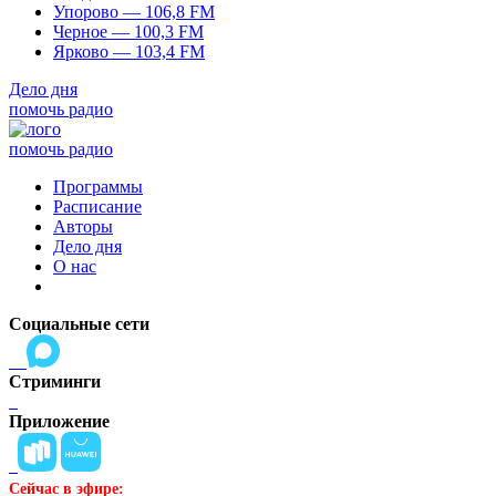
Упорово — 106,8 FM
Черное — 100,3 FM
Ярково — 103,4 FM
Дело дня
помочь радио
помочь радио
Программы
Расписание
Авторы
Дело дня
О нас
Социальные сети
Стриминги
Приложение
Сейчас в эфире: