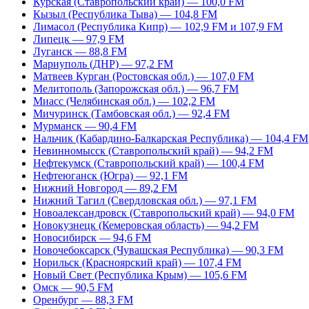
Курская (Ставропольский край) — 100,0 FM
Кызыл (Республика Тыва) — 104,8 FM
Лимасол (Республика Кипр) — 102,9 FM и 107,9 FM
Липецк — 97,9 FM
Луганск — 88,8 FM
Мариуполь (ДНР) — 97,2 FM
Матвеев Курган (Ростовская обл.) — 107,0 FM
Мелитополь (Запорожская обл.) — 96,7 FM
Миасс (Челябинская обл.) — 102,2 FM
Мичуринск (Тамбовская обл.) — 92,4 FM
Мурманск — 90,4 FM
Нальчик (Кабардино-Балкарская Республика) — 104,4 FM
Невинномысск (Ставропольский край) — 94,2 FM
Нефтекумск (Ставропольский край) — 100,4 FM
Нефтеюганск (Югра) — 92,1 FM
Нижний Новгород — 89,2 FM
Нижний Тагил (Свердловская обл.) — 97,1 FM
Новоалександровск (Ставропольский край) — 94,0 FM
Новокузнецк (Кемеровская область) — 94,2 FM
Новосибирск — 94,6 FM
Новочебоксарск (Чувашская Республика) — 90,3 FM
Норильск (Красноярский край) — 107,4 FM
Новый Свет (Республика Крым) — 105,6 FM
Омск — 90,5 FM
Оренбург — 88,3 FM