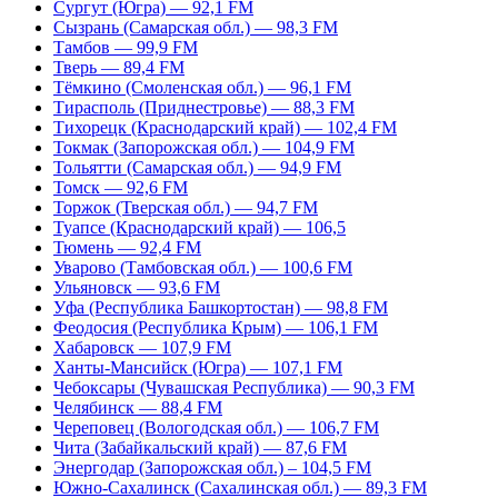
Сургут (Югра) — 92,1 FM
Сызрань (Самарская обл.) — 98,3 FM
Тамбов — 99,9 FM
Тверь — 89,4 FM
Тёмкино (Смоленская обл.) — 96,1 FM
Тирасполь (Приднестровье) — 88,3 FM
Тихорецк (Краснодарский край) — 102,4 FM
Токмак (Запорожская обл.) — 104,9 FM
Тольятти (Самарская обл.) — 94,9 FM
Томск — 92,6 FM
Торжок (Тверская обл.) — 94,7 FM
Туапсе (Краснодарский край) — 106,5
Тюмень — 92,4 FM
Уварово (Тамбовская обл.) — 100,6 FM
Ульяновск — 93,6 FM
Уфа (Республика Башкортостан) — 98,8 FM
Феодосия (Республика Крым) — 106,1 FM
Хабаровск — 107,9 FM
Ханты-Мансийск (Югра) — 107,1 FM
Чебоксары (Чувашская Республика) — 90,3 FM
Челябинск — 88,4 FM
Череповец (Вологодская обл.) — 106,7 FM
Чита (Забайкальский край) — 87,6 FM
Энергодар (Запорожская обл.) – 104,5 FM
Южно-Сахалинск (Сахалинская обл.) — 89,3 FM