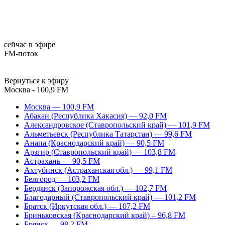
сейчас в эфире
FM-поток
Вернуться к эфиру
Москва - 100,9 FM
Москва — 100,9 FM
Абакан (Республика Хакасия) — 92,0 FM
Александровское (Ставропольский край) — 101,9 FM
Альметьевск (Республика Татарстан) — 99,6 FM
Анапа (Краснодарский край) — 90,5 FM
Арзгир (Ставропольский край) — 103,8 FM
Астрахань — 90,5 FM
Ахтубинск (Астраханская обл.) — 99,1 FM
Белгород — 103,2 FM
Бердянск (Запорожская обл.) — 102,7 FM
Благодарный (Ставропольский край) — 101,2 FM
Братск (Иркутская обл.) — 107,2 FM
Бриньковская (Краснодарский край) – 96,8 FM
Брянск — 98,2 FM