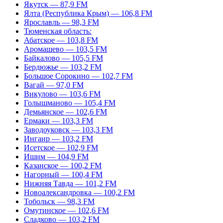
Якутск — 87,9 FM
Ялта (Республика Крым) — 106,8 FM
Ярославль — 98,3 FM
Тюменская область:
Абатское — 103,8 FM
Аромашево — 103,5 FM
Байкалово — 105,5 FM
Бердюжье — 103,2 FM
Большое Сорокино — 102,7 FM
Вагай — 97,0 FM
Викулово — 103,6 FM
Голышманово — 105,4 FM
Демьянское — 102,6 FM
Ермаки — 103,3 FM
Заводоуковск — 103,3 FM
Ингаир — 103,2 FM
Исетское — 102,9 FM
Ишим — 104,9 FM
Казанское — 100,2 FM
Нагорный — 100,4 FM
Нижняя Тавда — 101,2 FM
Новоалександровка — 100,2 FM
Тобольск — 98,3 FM
Омутинское — 102,6 FM
Сладково — 103,2 FM