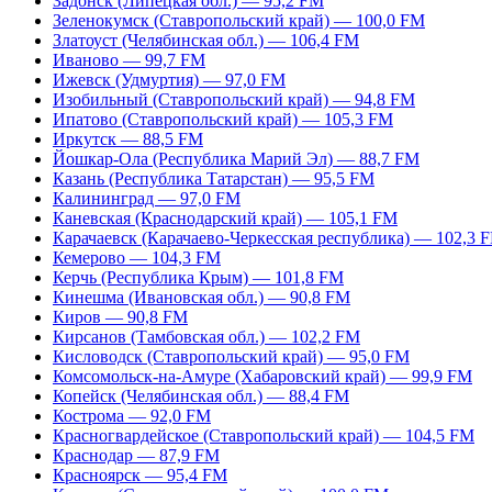
Задонск (Липецкая обл.) — 95,2 FM
Зеленокумск (Ставропольский край) — 100,0 FM
Златоуст (Челябинская обл.) — 106,4 FM
Иваново — 99,7 FM
Ижевск (Удмуртия) — 97,0 FM
Изобильный (Ставропольский край) — 94,8 FM
Ипатово (Ставропольский край) — 105,3 FM
Иркутск — 88,5 FM
Йошкар-Ола (Республика Марий Эл) — 88,7 FM
Казань (Республика Татарстан) — 95,5 FM
Калининград — 97,0 FM
Каневская (Краснодарский край) — 105,1 FM
Карачаевск (Карачаево-Черкесская республика) — 102,3 
Кемерово — 104,3 FM
Керчь (Республика Крым) — 101,8 FM
Кинешма (Ивановская обл.) — 90,8 FM
Киров — 90,8 FM
Кирсанов (Тамбовская обл.) — 102,2 FM
Кисловодск (Ставропольский край) — 95,0 FM
Комсомольск-на-Амуре (Хабаровский край) — 99,9 FM
Копейск (Челябинская обл.) — 88,4 FM
Кострома — 92,0 FM
Красногвардейское (Ставропольский край) — 104,5 FM
Краснодар — 87,9 FM
Красноярск — 95,4 FM