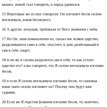
вышел, немой стал говорить; и народ удивился.
15
Некоторые же из них говорили: Он изгоняет бесов силою
веельзевула, князя бесовского.
16
А другие, искушая, требовали от Него знамения с неба.
17
Но Он, зная помышления их, сказал им: всякое царство,
разделившееся само в себе, опустеет, и дом,
разделившийся
сам в себе, падет;
18
если же и сатана разделится сам в себе, то как устоит
царство его? а вы говорите, что Я силою веельзевула изгоняю
бесов;
19
и если Я силою веельзевула изгоняю бесов, то сыновья
ваши чьею силою изгоняют их? Посему они будут вам
судьями.
20
Если же Я перстом Божиим изгоняю бесов, то, конечно,