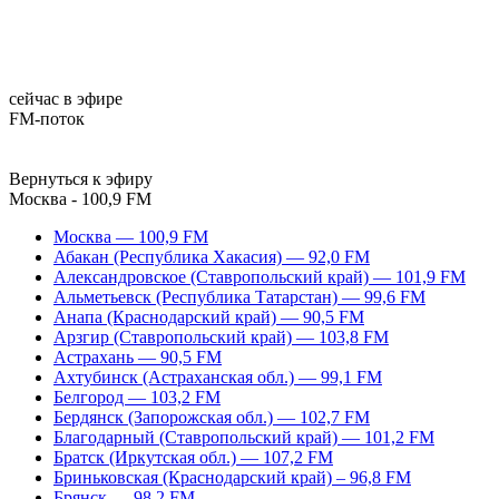
сейчас в эфире
FM-поток
Вернуться к эфиру
Москва - 100,9 FM
Москва — 100,9 FM
Абакан (Республика Хакасия) — 92,0 FM
Александровское (Ставропольский край) — 101,9 FM
Альметьевск (Республика Татарстан) — 99,6 FM
Анапа (Краснодарский край) — 90,5 FM
Арзгир (Ставропольский край) — 103,8 FM
Астрахань — 90,5 FM
Ахтубинск (Астраханская обл.) — 99,1 FM
Белгород — 103,2 FM
Бердянск (Запорожская обл.) — 102,7 FM
Благодарный (Ставропольский край) — 101,2 FM
Братск (Иркутская обл.) — 107,2 FM
Бриньковская (Краснодарский край) – 96,8 FM
Брянск — 98,2 FM