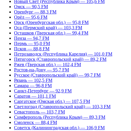
Новый Свет (Республика Крым) — 105,6 FM
Омск — 90,5 FM
Оренбург — 88,3 FM
Орёл — 95,6 FM
Орск (Оренбургская обл.) — 95,8 FM
Оса (Пермский край) — 103,3 FM
Осташков (Тверская обл.) — 99,4 FM
Пенза — 94,7 FM
Пермь — 95,0 FM
Псков — 88,8 FM
Петрозаводск (Республика Карелия) — 101,0 FM
Пятигорск (Ставропольский край) — 89,2 FM
Ржев (Тверская обл.) — 102,4 FM
Ростов-на-Дону — 95,7 FM
Русское (Ставропольский край) — 99,7 FM
Рязань — 102,5 FM
Самара — 96,8 FM
Санкт-Петербург — 92,9 FM
Саратов — 101,1 FM
Саргатское (Омская обл.) — 107,5 FM
Светлоград (Ставропольский край) — 103,3 FM
Севастополь — 103,7 FM
Симферополь (Республика Крым) — 89,3 FM
Смоленск — 88,4 FM
Советск (Калининградская обл.) — 106,9 FM