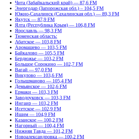
Чита (Забайкальский край) — 87,6 FM
Энергодар (Запорожская обл.) – 104,5 FM
Южно-Сахалинск (Сахалинская обл.) — 89,3 FM
Якутск — 87,9 FM
Ялта (Республика Крым) — 106,8 FM
Ярославль — 98,3 FM
Тюменская область:
Абатское — 103,8 FM
Аромашево — 103,5 FM
Байкалово — 105,5 FM
Бердюжье — 103,2 FM
Большое Сорокино — 102,7 FM
Вагай — 97,0 FM
Викулово — 103,6 FM
Голышманово — 105,4 FM
Демьянское — 102,6 FM
Ермаки — 103,3 FM
Заводоуковск — 103,3 FM
Ингаир — 103,2 FM
Исетское — 102,9 FM
Ишим — 104,9 FM
Казанское — 100,2 FM
Нагорный — 100,4 FM
Нижняя Тавда — 101,2 FM
Новоалександровка — 100,2 FM