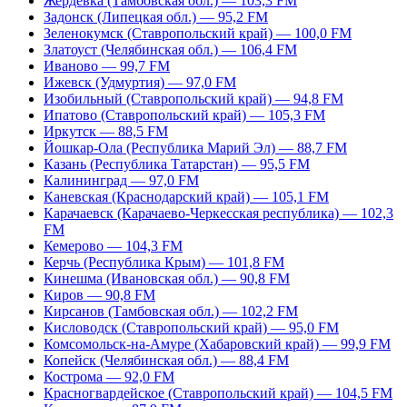
Жердевка (Тамбовская обл.) — 103,3 FM
Задонск (Липецкая обл.) — 95,2 FM
Зеленокумск (Ставропольский край) — 100,0 FM
Златоуст (Челябинская обл.) — 106,4 FM
Иваново — 99,7 FM
Ижевск (Удмуртия) — 97,0 FM
Изобильный (Ставропольский край) — 94,8 FM
Ипатово (Ставропольский край) — 105,3 FM
Иркутск — 88,5 FM
Йошкар-Ола (Республика Марий Эл) — 88,7 FM
Казань (Республика Татарстан) — 95,5 FM
Калининград — 97,0 FM
Каневская (Краснодарский край) — 105,1 FM
Карачаевск (Карачаево-Черкесская республика) — 102,3
FM
Кемерово — 104,3 FM
Керчь (Республика Крым) — 101,8 FM
Кинешма (Ивановская обл.) — 90,8 FM
Киров — 90,8 FM
Кирсанов (Тамбовская обл.) — 102,2 FM
Кисловодск (Ставропольский край) — 95,0 FM
Комсомольск-на-Амуре (Хабаровский край) — 99,9 FM
Копейск (Челябинская обл.) — 88,4 FM
Кострома — 92,0 FM
Красногвардейское (Ставропольский край) — 104,5 FM