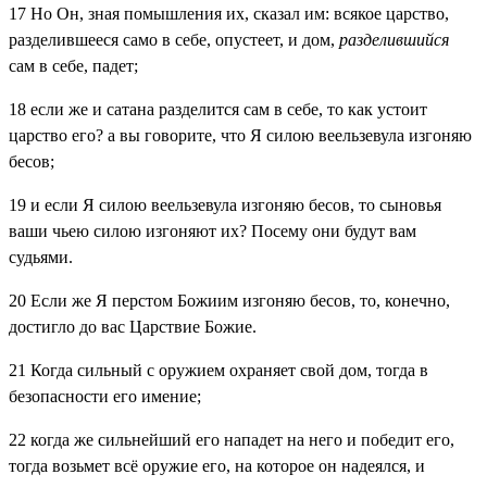
17
Но Он, зная помышления их, сказал им: всякое царство,
разделившееся само в себе, опустеет, и дом,
разделившийся
сам в себе, падет;
18
если же и сатана разделится сам в себе, то как устоит
царство его? а вы говорите, что Я силою веельзевула изгоняю
бесов;
19
и если Я силою веельзевула изгоняю бесов, то сыновья
ваши чьею силою изгоняют их? Посему они будут вам
судьями.
20
Если же Я перстом Божиим изгоняю бесов, то, конечно,
достигло до вас Царствие Божие.
21
Когда сильный с оружием охраняет свой дом, тогда в
безопасности его имение;
22
когда же сильнейший его нападет на него и победит его,
тогда возьмет всё оружие его, на которое он надеялся, и