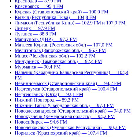
Краснодар — 87,9 FM
Красноярск — 95,4 FM
Курская (Ставропольский край) — 100,0 FM
Кызыл (Республика Тыва) — 104,8 FM
Лимасол (Республика Кипр) — 102,9 FM и 107,9 FM
Липецк — 97,9 FM
Луганск — 88,8 FM
Мариуполь (ДНР) — 97,2 FM
Матвеев Курган (Ростовская обл.) — 107,0 FM
Мелитополь (Запорожская обл.) — 96,7 FM
Миасс (Челябинская обл.) — 102,2 FM
Мичуринск (Тамбовская обл.) — 92,4 FM
Мурманск — 90,4 FM
Нальчик (Кабардино-Балкарская Республика) — 104,4
FM
Невинномысск (Ставропольский край) — 94,2 FM
Нефтекумск (Ставропольский край) — 100,4 FM
Нефтеюганск (Югра) — 92,1 FM
Нижний Новгород — 89,2 FM
Нижний Тагил (Свердловская обл.) — 97,1 FM
Новоалександровск (Ставропольский край) — 94,0 FM
Новокузнецк (Кемеровская область) — 94,2 FM
Новосибирск — 94,6 FM
Новочебоксарск (Чувашская Республика) — 90,3 FM
Норильск (Красноярский край) — 107,4 FM