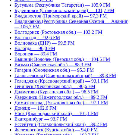
Бугульма (Республика Татарстан) — 105,9 FM
Буденновск (Ставропольский край) — 101,7 FM
Владивосток (Приморский край) — 97,3 FM
Владикавказ (Республика Северная Осетия — Алания)
— 106,7 FM
Волгодонск (Ростовская обл.) — 103,2 FM
Волгоград — 92,6 FM
Волноваха (ДНР) — 99,5 FM
Вологда — 96,0 FM
Воронеж — 89,4 FM
Вышний Волочек (Тверская обл.) — 104,5 FM
Вязьма (Смоленская обл.) — 88,3 FM
Гагарин (Смоленская обл.) — 95,3 FM
Галюгаевская (Ставропольский край) — 89,8 FM
Геленджик (Краснодарский край) — 93,1 FM
Геническ (Херсонская обл.) — 96,6 FM
Далматово (Курганская обл.) — 96,5 FM
Дзержинск (Нижегородская обл.) — 89,2 FM
Димитровград (Ульяновская обл.) — 97,1 FM
Донецк — 102,6 FM
Ейск (Краснодарский край) — 101,1 FM
Екатеринбург — 93,7 FM
Ессентуки (Ставропольский край) – 89,2 FM
Железногорск (Курская обл.) — 94,0 FM