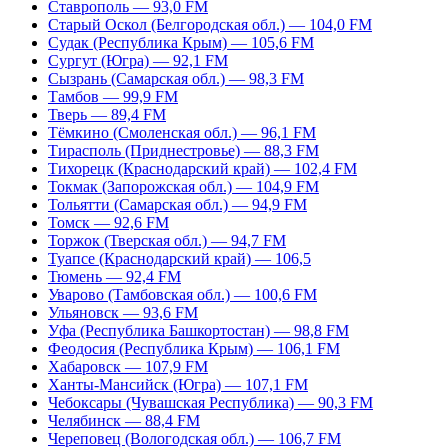
Ставрополь — 93,0 FM
Старый Оскол (Белгородская обл.) — 104,0 FM
Судак (Республика Крым) — 105,6 FM
Сургут (Югра) — 92,1 FM
Сызрань (Самарская обл.) — 98,3 FM
Тамбов — 99,9 FM
Тверь — 89,4 FM
Тёмкино (Смоленская обл.) — 96,1 FM
Тирасполь (Приднестровье) — 88,3 FM
Тихорецк (Краснодарский край) — 102,4 FM
Токмак (Запорожская обл.) — 104,9 FM
Тольятти (Самарская обл.) — 94,9 FM
Томск — 92,6 FM
Торжок (Тверская обл.) — 94,7 FM
Туапсе (Краснодарский край) — 106,5
Тюмень — 92,4 FM
Уварово (Тамбовская обл.) — 100,6 FM
Ульяновск — 93,6 FM
Уфа (Республика Башкортостан) — 98,8 FM
Феодосия (Республика Крым) — 106,1 FM
Хабаровск — 107,9 FM
Ханты-Мансийск (Югра) — 107,1 FM
Чебоксары (Чувашская Республика) — 90,3 FM
Челябинск — 88,4 FM
Череповец (Вологодская обл.) — 106,7 FM