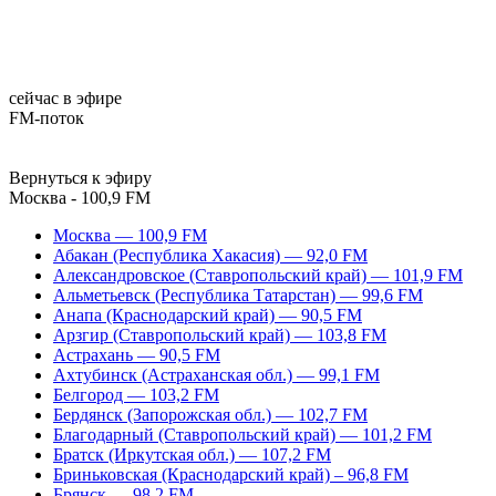
сейчас в эфире
FM-поток
Вернуться к эфиру
Москва - 100,9 FM
Москва — 100,9 FM
Абакан (Республика Хакасия) — 92,0 FM
Александровское (Ставропольский край) — 101,9 FM
Альметьевск (Республика Татарстан) — 99,6 FM
Анапа (Краснодарский край) — 90,5 FM
Арзгир (Ставропольский край) — 103,8 FM
Астрахань — 90,5 FM
Ахтубинск (Астраханская обл.) — 99,1 FM
Белгород — 103,2 FM
Бердянск (Запорожская обл.) — 102,7 FM
Благодарный (Ставропольский край) — 101,2 FM
Братск (Иркутская обл.) — 107,2 FM
Бриньковская (Краснодарский край) – 96,8 FM
Брянск — 98,2 FM