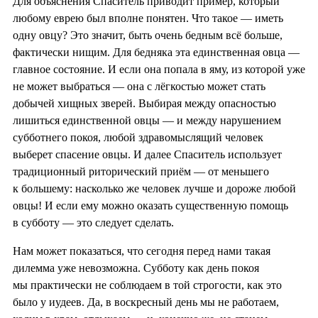
Для объяснения Спаситель приводит пример, который
любому еврею был вполне понятен. Что такое — иметь
одну овцу? Это значит, быть очень бедным всё больше,
фактически нищим. Для бедняка эта единственная овца —
главное состояние. И если она попала в яму, из которой уже
не может выбраться — она с лёгкостью может стать
добычей хищных зверей. Выбирая между опасностью
лишиться единственной овцы — и между нарушением
субботнего покоя, любой здравомыслящий человек
выберет спасение овцы. И далее Спаситель использует
традиционный риторический приём — от меньшего
к большему: насколько же человек лучше и дороже любой
овцы! И если ему можно оказать существенную помощь
в субботу — это следует сделать.
Нам может показаться, что сегодня перед нами такая
дилемма уже невозможна. Субботу как день покоя
мы практически не соблюдаем в той строгости, как это
было у иудеев. Да, в воскресный день мы не работаем,