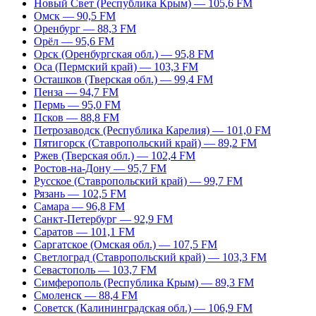
Новый Свет (Республика Крым) — 105,6 FM
Омск — 90,5 FM
Оренбург — 88,3 FM
Орёл — 95,6 FM
Орск (Оренбургская обл.) — 95,8 FM
Оса (Пермский край) — 103,3 FM
Осташков (Тверская обл.) — 99,4 FM
Пенза — 94,7 FM
Пермь — 95,0 FM
Псков — 88,8 FM
Петрозаводск (Республика Карелия) — 101,0 FM
Пятигорск (Ставропольский край) — 89,2 FM
Ржев (Тверская обл.) — 102,4 FM
Ростов-на-Дону — 95,7 FM
Русское (Ставропольский край) — 99,7 FM
Рязань — 102,5 FM
Самара — 96,8 FM
Санкт-Петербург — 92,9 FM
Саратов — 101,1 FM
Саргатское (Омская обл.) — 107,5 FM
Светлоград (Ставропольский край) — 103,3 FM
Севастополь — 103,7 FM
Симферополь (Республика Крым) — 89,3 FM
Смоленск — 88,4 FM
Советск (Калининградская обл.) — 106,9 FM