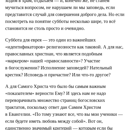
ходим в храм, отдыхаем — и, конечно же, не станем
мучиться вопросом, не нарушаем ли мы заповедь, если
представится случай для совершения доброго дела. Но если
посмотреть на понятие субботы несколько шире, то всё
становится не столь просто и очевидно.
Суббота для еврея — это один из важнейших
«идентификаторов» религиозности как таковой. А для нас,
православных христиан, что является подобным
«маркером» нашей «православности»? Участие
в богослужении? Исполнение заповедей? Нательный
крестик? Исповедь и причастие? Или что-то другое?
А для Самого Христа что было бы самым важным
«показателем» верности Ему? И здесь нам не надо
переворачивать множество страниц богословских
трактатов, поскольку ответ дан Самим Христом
в Евангелии. «По тому узнают все, что вы мои ученики —
если будете иметь любовь между собой». Вот он,
единственно значимый критерий — которым если бы