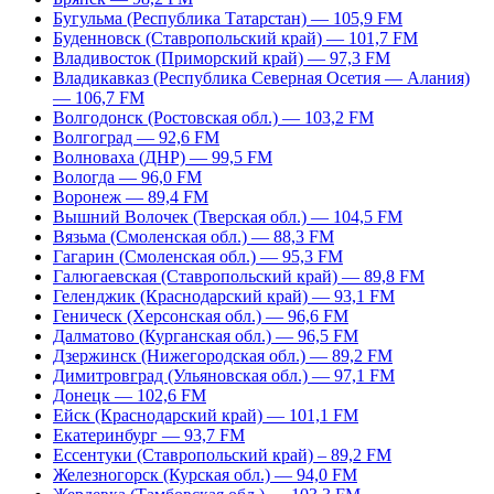
Бугульма (Республика Татарстан) — 105,9 FM
Буденновск (Ставропольский край) — 101,7 FM
Владивосток (Приморский край) — 97,3 FM
Владикавказ (Республика Северная Осетия — Алания)
— 106,7 FM
Волгодонск (Ростовская обл.) — 103,2 FM
Волгоград — 92,6 FM
Волноваха (ДНР) — 99,5 FM
Вологда — 96,0 FM
Воронеж — 89,4 FM
Вышний Волочек (Тверская обл.) — 104,5 FM
Вязьма (Смоленская обл.) — 88,3 FM
Гагарин (Смоленская обл.) — 95,3 FM
Галюгаевская (Ставропольский край) — 89,8 FM
Геленджик (Краснодарский край) — 93,1 FM
Геническ (Херсонская обл.) — 96,6 FM
Далматово (Курганская обл.) — 96,5 FM
Дзержинск (Нижегородская обл.) — 89,2 FM
Димитровград (Ульяновская обл.) — 97,1 FM
Донецк — 102,6 FM
Ейск (Краснодарский край) — 101,1 FM
Екатеринбург — 93,7 FM
Ессентуки (Ставропольский край) – 89,2 FM
Железногорск (Курская обл.) — 94,0 FM