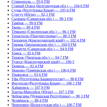
Ставрополь — 93,0 FM
Старый Оскол (Белгородская обл.) — 104,0 FM
Судак (Республика Крым) — 105,6 FM
Сургут (Югра) — 92,1 FM
Сызрань (Самарская обл.) — 98,3 FM
Тамбов — 99,9 FM
Тверь — 89,4 FM
Тёмкино (Смоленская обл.) — 96,1 FM
Тирасполь (Приднестровье) — 88,3 FM
Тихорецк (Краснодарский край) — 102,4 FM
Токмак (Запорожская обл.) — 104,9 FM
Тольятти (Самарская обл.) — 94,9 FM
Томск — 92,6 FM
Торжок (Тверская обл.) — 94,7 FM
Туапсе (Краснодарский край) — 106,5
Тюмень — 92,4 FM
Уварово (Тамбовская обл.) — 100,6 FM
Ульяновск — 93,6 FM
Уфа (Республика Башкортостан) — 98,8 FM
Феодосия (Республика Крым) — 106,1 FM
Хабаровск — 107,9 FM
Ханты-Мансийск (Югра) — 107,1 FM
Чебоксары (Чувашская Республика) — 90,3 FM
Челябинск — 88,4 FM
Череповец (Вологодская обл.) — 106,7 FM