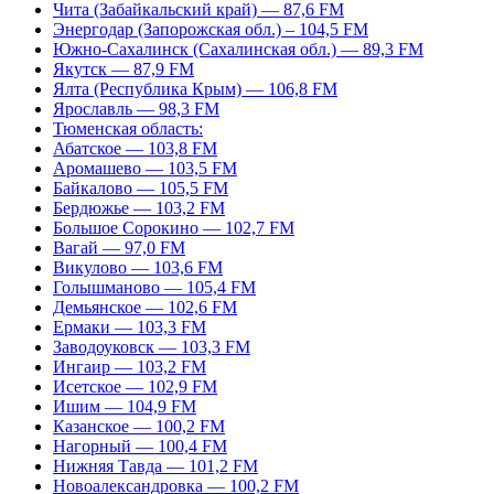
Чита (Забайкальский край) — 87,6 FM
Энергодар (Запорожская обл.) – 104,5 FM
Южно-Сахалинск (Сахалинская обл.) — 89,3 FM
Якутск — 87,9 FM
Ялта (Республика Крым) — 106,8 FM
Ярославль — 98,3 FM
Тюменская область:
Абатское — 103,8 FM
Аромашево — 103,5 FM
Байкалово — 105,5 FM
Бердюжье — 103,2 FM
Большое Сорокино — 102,7 FM
Вагай — 97,0 FM
Викулово — 103,6 FM
Голышманово — 105,4 FM
Демьянское — 102,6 FM
Ермаки — 103,3 FM
Заводоуковск — 103,3 FM
Ингаир — 103,2 FM
Исетское — 102,9 FM
Ишим — 104,9 FM
Казанское — 100,2 FM
Нагорный — 100,4 FM
Нижняя Тавда — 101,2 FM
Новоалександровка — 100,2 FM