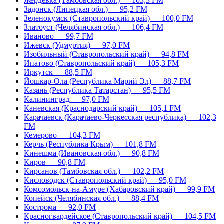
Жердевка (Тамбовская обл.) — 103,3 FM
Задонск (Липецкая обл.) — 95,2 FM
Зеленокумск (Ставропольский край) — 100,0 FM
Златоуст (Челябинская обл.) — 106,4 FM
Иваново — 99,7 FM
Ижевск (Удмуртия) — 97,0 FM
Изобильный (Ставропольский край) — 94,8 FM
Ипатово (Ставропольский край) — 105,3 FM
Иркутск — 88,5 FM
Йошкар-Ола (Республика Марий Эл) — 88,7 FM
Казань (Республика Татарстан) — 95,5 FM
Калининград — 97,0 FM
Каневская (Краснодарский край) — 105,1 FM
Карачаевск (Карачаево-Черкесская республика) — 102,3
FM
Кемерово — 104,3 FM
Керчь (Республика Крым) — 101,8 FM
Кинешма (Ивановская обл.) — 90,8 FM
Киров — 90,8 FM
Кирсанов (Тамбовская обл.) — 102,2 FM
Кисловодск (Ставропольский край) — 95,0 FM
Комсомольск-на-Амуре (Хабаровский край) — 99,9 FM
Копейск (Челябинская обл.) — 88,4 FM
Кострома — 92,0 FM
Красногвардейское (Ставропольский край) — 104,5 FM