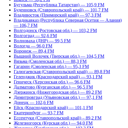
Бугульма (Республика Татарстан) — 105,9 FM
Буденновск (Ставропольский край) — 101,7 FM
Владивосток (Приморский край) — 97,3 FM
Владикавказ (Республика Северная Осетия — Алания)
— 106,7 FM
Волгодонск (Ростовская обл.) — 103,2 FM
Волгоград — 92,6 FM
Волноваха (ДНР) — 99,5 FM
Вологда — 96,0 FM
Воронеж — 89,4 FM
Вышний Волочек (Тверская обл.) — 104,5 FM
Вязьма (Смоленская обл.) — 88,3 FM
Гагарин (Смоленская обл.) — 95,3 FM
Галюгаевская (Ставропольский край) — 89,8 FM
Геленджик (Краснодарский край) — 93,1 FM
Геническ (Херсонская обл.) — 96,6 FM
Далматово (Курганская обл.) — 96,5 FM
Дзержинск (Нижегородская обл.) — 89,2 FM
Димитровград (Ульяновская обл.) — 97,1 FM
Донецк — 102,6 FM
Ейск (Краснодарский край) — 101,1 FM
Екатеринбург — 93,7 FM
Ессентуки (Ставропольский край) – 89,2 FM
Железногорск (Курская обл.) — 94,0 FM