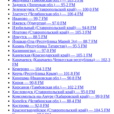
Жердевка (Тамбовская обл.) — 103,3 FM
Задонск (Липецкая обл.) — 95,2 FM
Зеленокумск (Ставропольский край) — 100,0 FM
Златоуст (Челябинская обл.) — 106,4 FM
Иваново — 99,7 FM
Ижевск (Удмуртия) — 97,0 FM
Изобильный (Ставропольский край) — 94,8 FM
Ипатово (Ставропольский край) — 105,3 FM
Иркутск — 88,5 FM
Йошкар-Ола (Республика Марий Эл) — 88,7 FM
Казань (Республика Татарстан) — 95,5 FM
Калининград — 97,0 FM
Каневская (Краснодарский край) — 105,1 FM
Карачаевск (Карачаево-Черкесская республика) — 102,3
FM
Кемерово — 104,3 FM
Керчь (Республика Крым) — 101,8 FM
Кинешма (Ивановская обл.) — 90,8 FM
Киров — 90,8 FM
Кирсанов (Тамбовская обл.) — 102,2 FM
Кисловодск (Ставропольский край) — 95,0 FM
Комсомольск-на-Амуре (Хабаровский край) — 99,9 FM
Копейск (Челябинская обл.) — 88,4 FM
Кострома — 92,0 FM
Красногвардейское (Ставропольский край) — 104,5 FM