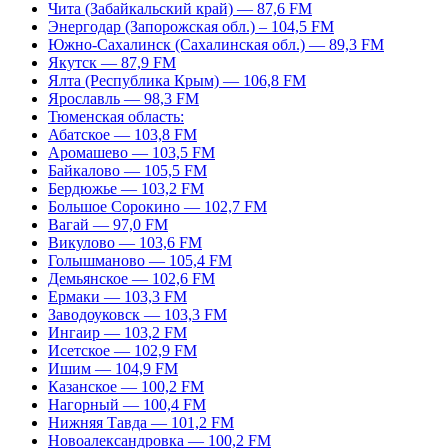
Чита (Забайкальский край) — 87,6 FM
Энергодар (Запорожская обл.) – 104,5 FM
Южно-Сахалинск (Сахалинская обл.) — 89,3 FM
Якутск — 87,9 FM
Ялта (Республика Крым) — 106,8 FM
Ярославль — 98,3 FM
Тюменская область:
Абатское — 103,8 FM
Аромашево — 103,5 FM
Байкалово — 105,5 FM
Бердюжье — 103,2 FM
Большое Сорокино — 102,7 FM
Вагай — 97,0 FM
Викулово — 103,6 FM
Голышманово — 105,4 FM
Демьянское — 102,6 FM
Ермаки — 103,3 FM
Заводоуковск — 103,3 FM
Ингаир — 103,2 FM
Исетское — 102,9 FM
Ишим — 104,9 FM
Казанское — 100,2 FM
Нагорный — 100,4 FM
Нижняя Тавда — 101,2 FM
Новоалександровка — 100,2 FM