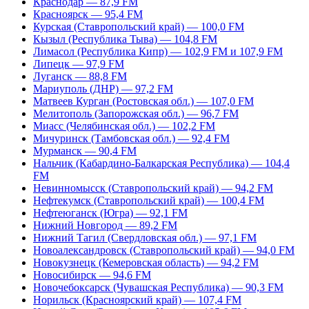
Краснодар — 87,9 FM
Красноярск — 95,4 FM
Курская (Ставропольский край) — 100,0 FM
Кызыл (Республика Тыва) — 104,8 FM
Лимасол (Республика Кипр) — 102,9 FM и 107,9 FM
Липецк — 97,9 FM
Луганск — 88,8 FM
Мариуполь (ДНР) — 97,2 FM
Матвеев Курган (Ростовская обл.) — 107,0 FM
Мелитополь (Запорожская обл.) — 96,7 FM
Миасс (Челябинская обл.) — 102,2 FM
Мичуринск (Тамбовская обл.) — 92,4 FM
Мурманск — 90,4 FM
Нальчик (Кабардино-Балкарская Республика) — 104,4
FM
Невинномысск (Ставропольский край) — 94,2 FM
Нефтекумск (Ставропольский край) — 100,4 FM
Нефтеюганск (Югра) — 92,1 FM
Нижний Новгород — 89,2 FM
Нижний Тагил (Свердловская обл.) — 97,1 FM
Новоалександровск (Ставропольский край) — 94,0 FM
Новокузнецк (Кемеровская область) — 94,2 FM
Новосибирск — 94,6 FM
Новочебоксарск (Чувашская Республика) — 90,3 FM
Норильск (Красноярский край) — 107,4 FM