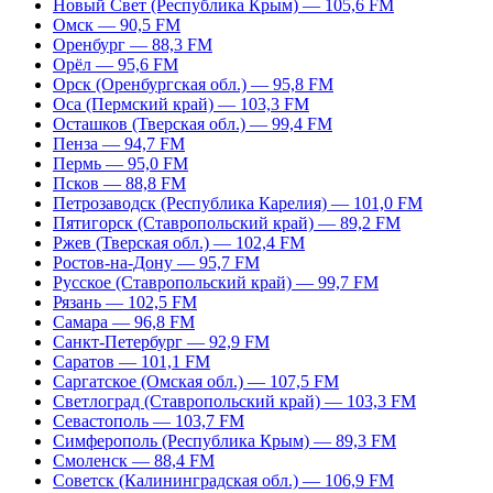
Новый Свет (Республика Крым) — 105,6 FM
Омск — 90,5 FM
Оренбург — 88,3 FM
Орёл — 95,6 FM
Орск (Оренбургская обл.) — 95,8 FM
Оса (Пермский край) — 103,3 FM
Осташков (Тверская обл.) — 99,4 FM
Пенза — 94,7 FM
Пермь — 95,0 FM
Псков — 88,8 FM
Петрозаводск (Республика Карелия) — 101,0 FM
Пятигорск (Ставропольский край) — 89,2 FM
Ржев (Тверская обл.) — 102,4 FM
Ростов-на-Дону — 95,7 FM
Русское (Ставропольский край) — 99,7 FM
Рязань — 102,5 FM
Самара — 96,8 FM
Санкт-Петербург — 92,9 FM
Саратов — 101,1 FM
Саргатское (Омская обл.) — 107,5 FM
Светлоград (Ставропольский край) — 103,3 FM
Севастополь — 103,7 FM
Симферополь (Республика Крым) — 89,3 FM
Смоленск — 88,4 FM
Советск (Калининградская обл.) — 106,9 FM