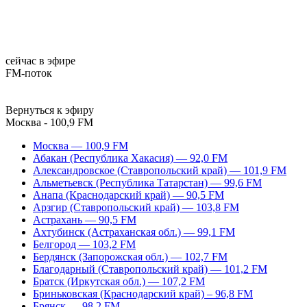
сейчас в эфире
FM-поток
Вернуться к эфиру
Москва - 100,9 FM
Москва — 100,9 FM
Абакан (Республика Хакасия) — 92,0 FM
Александровское (Ставропольский край) — 101,9 FM
Альметьевск (Республика Татарстан) — 99,6 FM
Анапа (Краснодарский край) — 90,5 FM
Арзгир (Ставропольский край) — 103,8 FM
Астрахань — 90,5 FM
Ахтубинск (Астраханская обл.) — 99,1 FM
Белгород — 103,2 FM
Бердянск (Запорожская обл.) — 102,7 FM
Благодарный (Ставропольский край) — 101,2 FM
Братск (Иркутская обл.) — 107,2 FM
Бриньковская (Краснодарский край) – 96,8 FM
Брянск — 98,2 FM