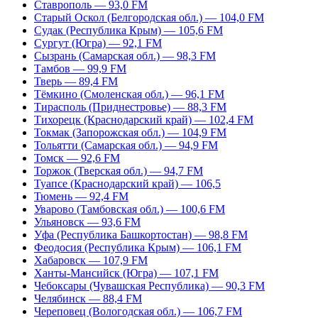
Ставрополь — 93,0 FM
Старый Оскол (Белгородская обл.) — 104,0 FM
Судак (Республика Крым) — 105,6 FM
Сургут (Югра) — 92,1 FM
Сызрань (Самарская обл.) — 98,3 FM
Тамбов — 99,9 FM
Тверь — 89,4 FM
Тёмкино (Смоленская обл.) — 96,1 FM
Тирасполь (Приднестровье) — 88,3 FM
Тихорецк (Краснодарский край) — 102,4 FM
Токмак (Запорожская обл.) — 104,9 FM
Тольятти (Самарская обл.) — 94,9 FM
Томск — 92,6 FM
Торжок (Тверская обл.) — 94,7 FM
Туапсе (Краснодарский край) — 106,5
Тюмень — 92,4 FM
Уварово (Тамбовская обл.) — 100,6 FM
Ульяновск — 93,6 FM
Уфа (Республика Башкортостан) — 98,8 FM
Феодосия (Республика Крым) — 106,1 FM
Хабаровск — 107,9 FM
Ханты-Мансийск (Югра) — 107,1 FM
Чебоксары (Чувашская Республика) — 90,3 FM
Челябинск — 88,4 FM
Череповец (Вологодская обл.) — 106,7 FM