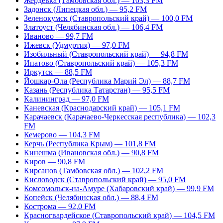
Жердевка (Тамбовская обл.) — 103,3 FM
Задонск (Липецкая обл.) — 95,2 FM
Зеленокумск (Ставропольский край) — 100,0 FM
Златоуст (Челябинская обл.) — 106,4 FM
Иваново — 99,7 FM
Ижевск (Удмуртия) — 97,0 FM
Изобильный (Ставропольский край) — 94,8 FM
Ипатово (Ставропольский край) — 105,3 FM
Иркутск — 88,5 FM
Йошкар-Ола (Республика Марий Эл) — 88,7 FM
Казань (Республика Татарстан) — 95,5 FM
Калининград — 97,0 FM
Каневская (Краснодарский край) — 105,1 FM
Карачаевск (Карачаево-Черкесская республика) — 102,3
FM
Кемерово — 104,3 FM
Керчь (Республика Крым) — 101,8 FM
Кинешма (Ивановская обл.) — 90,8 FM
Киров — 90,8 FM
Кирсанов (Тамбовская обл.) — 102,2 FM
Кисловодск (Ставропольский край) — 95,0 FM
Комсомольск-на-Амуре (Хабаровский край) — 99,9 FM
Копейск (Челябинская обл.) — 88,4 FM
Кострома — 92,0 FM
Красногвардейское (Ставропольский край) — 104,5 FM