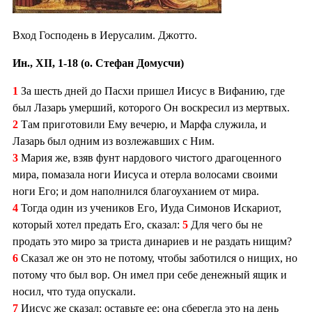
Вход Господень в Иерусалим. Джотто.
Ин., XII, 1-18 (о. Стефан Домусчи)
1
За шесть дней до Пасхи пришел Иисус в Вифанию, где
был Лазарь умерший, которого Он воскресил из мертвых.
2
Там приготовили Ему вечерю, и Марфа служила, и
Лазарь был одним из возлежавших с Ним.
3
Мария же, взяв фунт нардового чистого драгоценного
мира, помазала ноги Иисуса и отерла волосами своими
ноги Его; и дом наполнился благоуханием от мира.
4
Тогда один из учеников Его, Иуда Симонов Искариот,
который хотел предать Его, сказал:
5
Для чего бы не
продать это миро за триста динариев и не раздать нищим?
6
Сказал же он это не потому, чтобы заботился о нищих, но
потому что был вор. Он имел при себе денежный ящик и
носил, что туда опускали.
7
Иисус же сказал: оставьте ее; она сберегла это на день