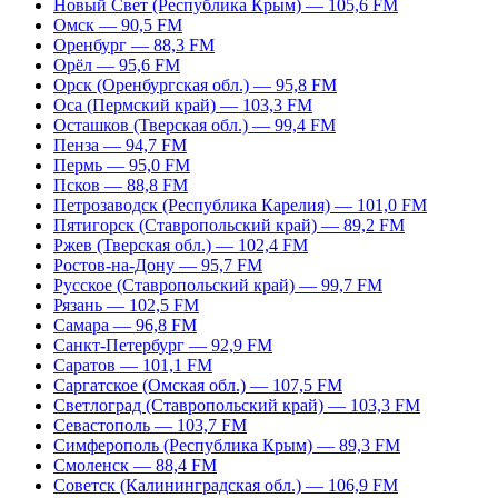
Новый Свет (Республика Крым) — 105,6 FM
Омск — 90,5 FM
Оренбург — 88,3 FM
Орёл — 95,6 FM
Орск (Оренбургская обл.) — 95,8 FM
Оса (Пермский край) — 103,3 FM
Осташков (Тверская обл.) — 99,4 FM
Пенза — 94,7 FM
Пермь — 95,0 FM
Псков — 88,8 FM
Петрозаводск (Республика Карелия) — 101,0 FM
Пятигорск (Ставропольский край) — 89,2 FM
Ржев (Тверская обл.) — 102,4 FM
Ростов-на-Дону — 95,7 FM
Русское (Ставропольский край) — 99,7 FM
Рязань — 102,5 FM
Самара — 96,8 FM
Санкт-Петербург — 92,9 FM
Саратов — 101,1 FM
Саргатское (Омская обл.) — 107,5 FM
Светлоград (Ставропольский край) — 103,3 FM
Севастополь — 103,7 FM
Симферополь (Республика Крым) — 89,3 FM
Смоленск — 88,4 FM
Советск (Калининградская обл.) — 106,9 FM