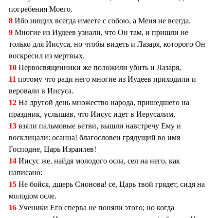
погребения Моего.
8
Ибо нищих всегда имеете с собою, а Меня не всегда.
9
Многие из Иудеев узнали, что Он там, и пришли не
только для Иисуса, но чтобы видеть и Лазаря, которого Он
воскресил из мертвых.
10
Первосвященники же положили убить и Лазаря,
11
потому что ради него многие из Иудеев приходили и
веровали в Иисуса.
12
На другой день множество народа, пришедшего на
праздник, услышав, что Иисус идет в Иерусалим,
13
взяли пальмовые ветви, вышли навстречу Ему и
восклицали: осанна! благословен грядущий во имя
Господне, Царь Израилев!
14
Иисус же, найдя молодого осла, сел на него, как
написано:
15
Не бойся, дщерь Сионова! се, Царь твой грядет, сидя на
молодом осле.
16
Ученики Его сперва не поняли этого; но когда