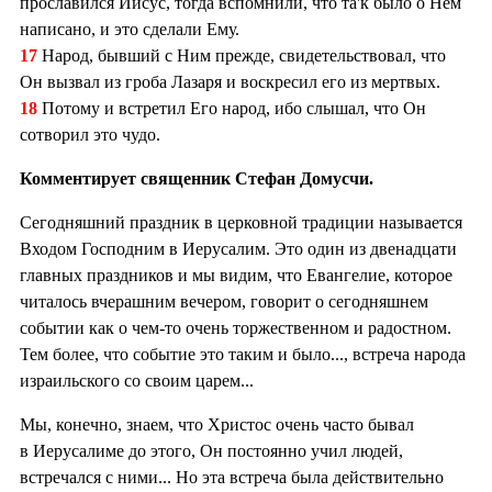
прославился Иисус, тогда вспомнили, что та'к было о Нем
написано, и это сделали Ему.
17
Народ, бывший с Ним прежде, свидетельствовал, что
Он вызвал из гроба Лазаря и воскресил его из мертвых.
18
Потому и встретил Его народ, ибо слышал, что Он
сотворил это чудо.
Комментирует священник Стефан Домусчи.
Сегодняшний праздник в церковной традиции называется
Входом Господним в Иерусалим. Это один из двенадцати
главных праздников и мы видим, что Евангелие, которое
читалось вчерашним вечером, говорит о сегодняшнем
событии как о чем-то очень торжественном и радостном.
Тем более, что событие это таким и было..., встреча народа
израильского со своим царем...
Мы, конечно, знаем, что Христос очень часто бывал
в Иерусалиме до этого, Он постоянно учил людей,
встречался с ними... Но эта встреча была действительно