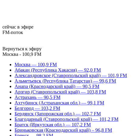
сейчас в эфире
FM-поток
Вернуться к эфиру
Москва - 100,9 FM
Москва — 100,9 FM
Абакан (Республика Хакасия) — 92,0 FM
Александровское (Ставропольский край) — 101,9 FM
Альметьевск (Республика Татарстан) — 99,6 FM
Анапа (Краснодарский край) — 90,5 FM
Арзгир (Ставропольский край) — 103,8 FM
Астрахань — 90,5 FM
Ахтубинск (Астраханская обл.) — 99,1 FM
Белгород — 103,2 FM
Бердянск (Запорожская обл.) — 102,7 FM
Благодарный (Ставропольский край) — 101,2 FM
Братск (Иркутская обл.) — 107,2 FM
Бриньковская (Краснодарский край) – 96,8 FM
Брянск — 98,2 FM