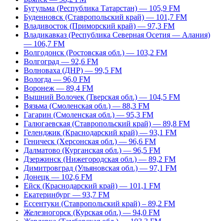
Бугульма (Республика Татарстан) — 105,9 FM
Буденновск (Ставропольский край) — 101,7 FM
Владивосток (Приморский край) — 97,3 FM
Владикавказ (Республика Северная Осетия — Алания)
— 106,7 FM
Волгодонск (Ростовская обл.) — 103,2 FM
Волгоград — 92,6 FM
Волноваха (ДНР) — 99,5 FM
Вологда — 96,0 FM
Воронеж — 89,4 FM
Вышний Волочек (Тверская обл.) — 104,5 FM
Вязьма (Смоленская обл.) — 88,3 FM
Гагарин (Смоленская обл.) — 95,3 FM
Галюгаевская (Ставропольский край) — 89,8 FM
Геленджик (Краснодарский край) — 93,1 FM
Геническ (Херсонская обл.) — 96,6 FM
Далматово (Курганская обл.) — 96,5 FM
Дзержинск (Нижегородская обл.) — 89,2 FM
Димитровград (Ульяновская обл.) — 97,1 FM
Донецк — 102,6 FM
Ейск (Краснодарский край) — 101,1 FM
Екатеринбург — 93,7 FM
Ессентуки (Ставропольский край) – 89,2 FM
Железногорск (Курская обл.) — 94,0 FM