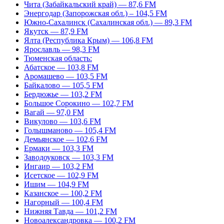
Чита (Забайкальский край) — 87,6 FM
Энергодар (Запорожская обл.) – 104,5 FM
Южно-Сахалинск (Сахалинская обл.) — 89,3 FM
Якутск — 87,9 FM
Ялта (Республика Крым) — 106,8 FM
Ярославль — 98,3 FM
Тюменская область:
Абатское — 103,8 FM
Аромашево — 103,5 FM
Байкалово — 105,5 FM
Бердюжье — 103,2 FM
Большое Сорокино — 102,7 FM
Вагай — 97,0 FM
Викулово — 103,6 FM
Голышманово — 105,4 FM
Демьянское — 102,6 FM
Ермаки — 103,3 FM
Заводоуковск — 103,3 FM
Ингаир — 103,2 FM
Исетское — 102,9 FM
Ишим — 104,9 FM
Казанское — 100,2 FM
Нагорный — 100,4 FM
Нижняя Тавда — 101,2 FM
Новоалександровка — 100,2 FM