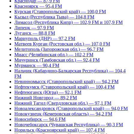
Краснодар — 87,9 FM
Красноярск — 95,4 FM
Курская (Ставропольский край) — 100,0 FM
Кызыл (Республика Тыва) — 104,8 FM
Лимасол (Республика Кипр) — 102,9 FM и 107,9 FM
Липецк — 97,9 FM
Луганск — 88,8 FM
Мариуполь (ДНР) — 97,2 FM
Матвеев Курган (Ростовская обл.) — 107,0 FM
Мелитополь (Запорожская обл.) — 96,7 FM
Миасс (Челябинская обл.) — 102,2 FM
Мичуринск (Тамбовская обл.) — 92,4 FM
Мурманск — 90,4 FM
Нальчик (Кабардино-Балкарская Республика) — 104,4
FM
Невинномысск (Ставропольский край) — 94,2 FM
Нефтекумск (Ставропольский край) — 100,4 FM
Нефтеюганск (Югра) — 92,1 FM
Нижний Новгород — 89,2 FM
Нижний Тагил (Свердловская обл.) — 97,1 FM
Новоалександровск (Ставропольский край) — 94,0 FM
Новокузнецк (Кемеровская область) — 94,2 FM
Новосибирск — 94,6 FM
Новочебоксарск (Чувашская Республика) — 90,3 FM
Норильск (Красноярский край) — 107,4 FM