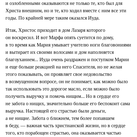
и озлобленными оказываются не только те, кто был для
Христа внешним, но и те, кто ходил вместе с ним все эти
годы. По крайней мере таким оказался Иуда.
Итак, Христос приходит в дом Лазаря которого
он воскресил. И вот Марфа опять суетится по дому,
в то время как Мария умывает учителю ноги благовониями
и вытирает их своими волосами и дом наполняется
благоуханием... Иуда очень раздражен и поступком Марии
и еще больше реакцией на него Спасителя, но не желая
этого показывать, он проявляет свое недовольство
в возмущенном вопросе, он не понимает, как можно было
так использовать это дорогое масло, если можно было
получить выручку и помочь нищим... Но в сердце его
не забота о нищих, значительно больше его беспокоит сама
выручка. Настоящей его страстью были деньги,
а не нищие. Забота о ближнем, тем более попавшем
в беду, — важная часть христианской жизни, но в сердце
того, кто порабощен страстью, она оказывается частью