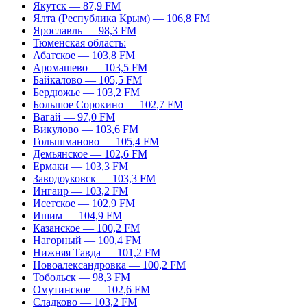
Якутск — 87,9 FM
Ялта (Республика Крым) — 106,8 FM
Ярославль — 98,3 FM
Тюменская область:
Абатское — 103,8 FM
Аромашево — 103,5 FM
Байкалово — 105,5 FM
Бердюжье — 103,2 FM
Большое Сорокино — 102,7 FM
Вагай — 97,0 FM
Викулово — 103,6 FM
Голышманово — 105,4 FM
Демьянское — 102,6 FM
Ермаки — 103,3 FM
Заводоуковск — 103,3 FM
Ингаир — 103,2 FM
Исетское — 102,9 FM
Ишим — 104,9 FM
Казанское — 100,2 FM
Нагорный — 100,4 FM
Нижняя Тавда — 101,2 FM
Новоалександровка — 100,2 FM
Тобольск — 98,3 FM
Омутинское — 102,6 FM
Сладково — 103,2 FM