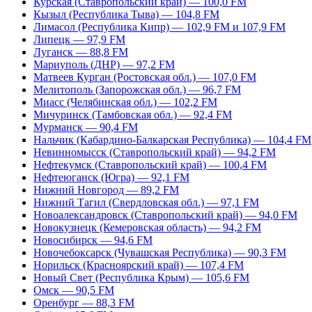
Курская (Ставропольский край) — 100,0 FM
Кызыл (Республика Тыва) — 104,8 FM
Лимасол (Республика Кипр) — 102,9 FM и 107,9 FM
Липецк — 97,9 FM
Луганск — 88,8 FM
Мариуполь (ДНР) — 97,2 FM
Матвеев Курган (Ростовская обл.) — 107,0 FM
Мелитополь (Запорожская обл.) — 96,7 FM
Миасс (Челябинская обл.) — 102,2 FM
Мичуринск (Тамбовская обл.) — 92,4 FM
Мурманск — 90,4 FM
Нальчик (Кабардино-Балкарская Республика) — 104,4 FM
Невинномысск (Ставропольский край) — 94,2 FM
Нефтекумск (Ставропольский край) — 100,4 FM
Нефтеюганск (Югра) — 92,1 FM
Нижний Новгород — 89,2 FM
Нижний Тагил (Свердловская обл.) — 97,1 FM
Новоалександровск (Ставропольский край) — 94,0 FM
Новокузнецк (Кемеровская область) — 94,2 FM
Новосибирск — 94,6 FM
Новочебоксарск (Чувашская Республика) — 90,3 FM
Норильск (Красноярский край) — 107,4 FM
Новый Свет (Республика Крым) — 105,6 FM
Омск — 90,5 FM
Оренбург — 88,3 FM