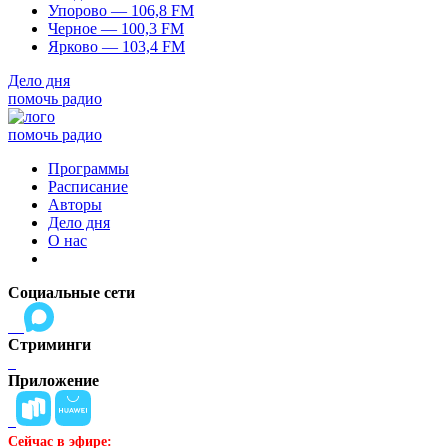
Упорово — 106,8 FM
Черное — 100,3 FM
Ярково — 103,4 FM
Дело дня
помочь радио
помочь радио
Программы
Расписание
Авторы
Дело дня
О нас
Социальные сети
Стриминги
Приложение
Сейчас в эфире: