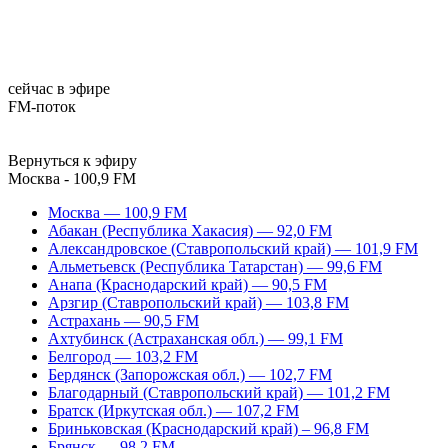
сейчас в эфире
FM-поток
Вернуться к эфиру
Москва - 100,9 FM
Москва — 100,9 FM
Абакан (Республика Хакасия) — 92,0 FM
Александровское (Ставропольский край) — 101,9 FM
Альметьевск (Республика Татарстан) — 99,6 FM
Анапа (Краснодарский край) — 90,5 FM
Арзгир (Ставропольский край) — 103,8 FM
Астрахань — 90,5 FM
Ахтубинск (Астраханская обл.) — 99,1 FM
Белгород — 103,2 FM
Бердянск (Запорожская обл.) — 102,7 FM
Благодарный (Ставропольский край) — 101,2 FM
Братск (Иркутская обл.) — 107,2 FM
Бриньковская (Краснодарский край) – 96,8 FM
Брянск — 98,2 FM