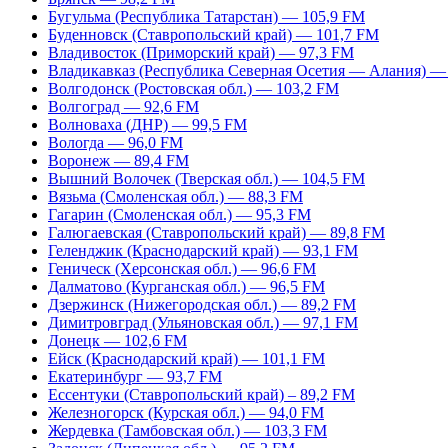
Бугульма (Республика Татарстан) — 105,9 FM
Буденновск (Ставропольский край) — 101,7 FM
Владивосток (Приморский край) — 97,3 FM
Владикавказ (Республика Северная Осетия — Алания) —
Волгодонск (Ростовская обл.) — 103,2 FM
Волгоград — 92,6 FM
Волноваха (ДНР) — 99,5 FM
Вологда — 96,0 FM
Воронеж — 89,4 FM
Вышний Волочек (Тверская обл.) — 104,5 FM
Вязьма (Смоленская обл.) — 88,3 FM
Гагарин (Смоленская обл.) — 95,3 FM
Галюгаевская (Ставропольский край) — 89,8 FM
Геленджик (Краснодарский край) — 93,1 FM
Геническ (Херсонская обл.) — 96,6 FM
Далматово (Курганская обл.) — 96,5 FM
Дзержинск (Нижегородская обл.) — 89,2 FM
Димитровград (Ульяновская обл.) — 97,1 FM
Донецк — 102,6 FM
Ейск (Краснодарский край) — 101,1 FM
Екатеринбург — 93,7 FM
Ессентуки (Ставропольский край) – 89,2 FM
Железногорск (Курская обл.) — 94,0 FM
Жердевка (Тамбовская обл.) — 103,3 FM