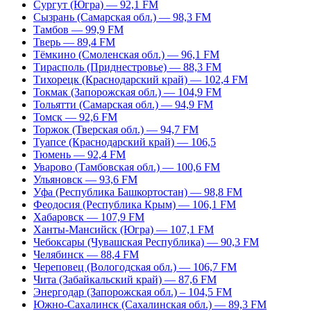
Сургут (Югра) — 92,1 FM
Сызрань (Самарская обл.) — 98,3 FM
Тамбов — 99,9 FM
Тверь — 89,4 FM
Тёмкино (Смоленская обл.) — 96,1 FM
Тирасполь (Приднестровье) — 88,3 FM
Тихорецк (Краснодарский край) — 102,4 FM
Токмак (Запорожская обл.) — 104,9 FM
Тольятти (Самарская обл.) — 94,9 FM
Томск — 92,6 FM
Торжок (Тверская обл.) — 94,7 FM
Туапсе (Краснодарский край) — 106,5
Тюмень — 92,4 FM
Уварово (Тамбовская обл.) — 100,6 FM
Ульяновск — 93,6 FM
Уфа (Республика Башкортостан) — 98,8 FM
Феодосия (Республика Крым) — 106,1 FM
Хабаровск — 107,9 FM
Ханты-Мансийск (Югра) — 107,1 FM
Чебоксары (Чувашская Республика) — 90,3 FM
Челябинск — 88,4 FM
Череповец (Вологодская обл.) — 106,7 FM
Чита (Забайкальский край) — 87,6 FM
Энергодар (Запорожская обл.) – 104,5 FM
Южно-Сахалинск (Сахалинская обл.) — 89,3 FM