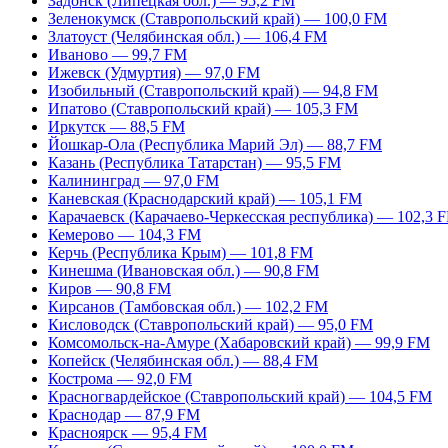
Задонск (Липецкая обл.) — 95,2 FM
Зеленокумск (Ставропольский край) — 100,0 FM
Златоуст (Челябинская обл.) — 106,4 FM
Иваново — 99,7 FM
Ижевск (Удмуртия) — 97,0 FM
Изобильный (Ставропольский край) — 94,8 FM
Ипатово (Ставропольский край) — 105,3 FM
Иркутск — 88,5 FM
Йошкар-Ола (Республика Марий Эл) — 88,7 FM
Казань (Республика Татарстан) — 95,5 FM
Калининград — 97,0 FM
Каневская (Краснодарский край) — 105,1 FM
Карачаевск (Карачаево-Черкесская республика) — 102,3 
Кемерово — 104,3 FM
Керчь (Республика Крым) — 101,8 FM
Кинешма (Ивановская обл.) — 90,8 FM
Киров — 90,8 FM
Кирсанов (Тамбовская обл.) — 102,2 FM
Кисловодск (Ставропольский край) — 95,0 FM
Комсомольск-на-Амуре (Хабаровский край) — 99,9 FM
Копейск (Челябинская обл.) — 88,4 FM
Кострома — 92,0 FM
Красногвардейское (Ставропольский край) — 104,5 FM
Краснодар — 87,9 FM
Красноярск — 95,4 FM