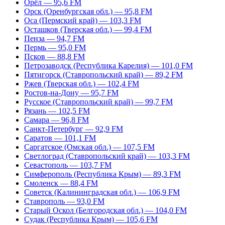
Орёл — 95,6 FM
Орск (Оренбургская обл.) — 95,8 FM
Оса (Пермский край) — 103,3 FM
Осташков (Тверская обл.) — 99,4 FM
Пенза — 94,7 FM
Пермь — 95,0 FM
Псков — 88,8 FM
Петрозаводск (Республика Карелия) — 101,0 FM
Пятигорск (Ставропольский край) — 89,2 FM
Ржев (Тверская обл.) — 102,4 FM
Ростов-на-Дону — 95,7 FM
Русское (Ставропольский край) — 99,7 FM
Рязань — 102,5 FM
Самара — 96,8 FM
Санкт-Петербург — 92,9 FM
Саратов — 101,1 FM
Саргатское (Омская обл.) — 107,5 FM
Светлоград (Ставропольский край) — 103,3 FM
Севастополь — 103,7 FM
Симферополь (Республика Крым) — 89,3 FM
Смоленск — 88,4 FM
Советск (Калининградская обл.) — 106,9 FM
Ставрополь — 93,0 FM
Старый Оскол (Белгородская обл.) — 104,0 FM
Судак (Республика Крым) — 105,6 FM