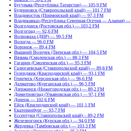
Бугульма (Республика Татарстан) — 105,9 FM
Буденновск (Ставропольский край) — 101,7 FM
Владивосток (Приморский край) — 97,3 FM
Владикавказ (Республика Северная Осетия — Алания) —
Волгодонск (Ростовская обл.) — 103,2 FM
Волгоград — 92,6 FM
Волноваха (ДНР) — 99,5 FM
Вологда — 96,0 FM
Воронеж — 89,4 FM
Вышний Волочек (Тверская обл.) — 104,5 FM
Вязьма (Смоленская обл.) — 88,3 FM
Гагарин (Смоленская обл.) — 95,3 FM
Галюгаевская (Ставропольский край) — 89,8 FM
Геленджик (Краснодарский край) — 93,1 FM
Геническ (Херсонская обл.) — 96,6 FM
Далматово (Курганская обл.) — 96,5 FM
Дзержинск (Нижегородская обл.) — 89,2 FM
Димитровград (Ульяновская обл.) — 97,1 FM
Донецк — 102,6 FM
Ейск (Краснодарский край) — 101,1 FM
Екатеринбург — 93,7 FM
Ессентуки (Ставропольский край) – 89,2 FM
Железногорск (Курская обл.) — 94,0 FM
Жердевка (Тамбовская обл.) — 103,3 FM