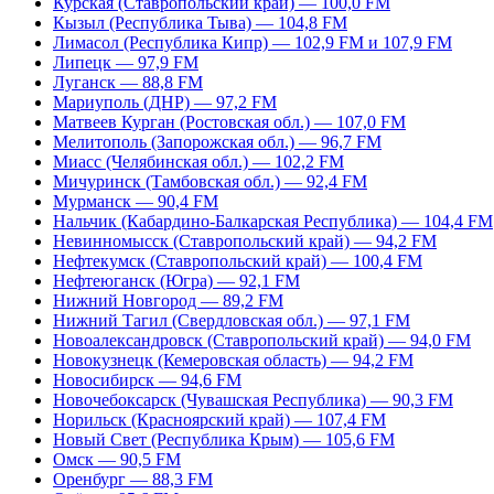
Курская (Ставропольский край) — 100,0 FM
Кызыл (Республика Тыва) — 104,8 FM
Лимасол (Республика Кипр) — 102,9 FM и 107,9 FM
Липецк — 97,9 FM
Луганск — 88,8 FM
Мариуполь (ДНР) — 97,2 FM
Матвеев Курган (Ростовская обл.) — 107,0 FM
Мелитополь (Запорожская обл.) — 96,7 FM
Миасс (Челябинская обл.) — 102,2 FM
Мичуринск (Тамбовская обл.) — 92,4 FM
Мурманск — 90,4 FM
Нальчик (Кабардино-Балкарская Республика) — 104,4 FM
Невинномысск (Ставропольский край) — 94,2 FM
Нефтекумск (Ставропольский край) — 100,4 FM
Нефтеюганск (Югра) — 92,1 FM
Нижний Новгород — 89,2 FM
Нижний Тагил (Свердловская обл.) — 97,1 FM
Новоалександровск (Ставропольский край) — 94,0 FM
Новокузнецк (Кемеровская область) — 94,2 FM
Новосибирск — 94,6 FM
Новочебоксарск (Чувашская Республика) — 90,3 FM
Норильск (Красноярский край) — 107,4 FM
Новый Свет (Республика Крым) — 105,6 FM
Омск — 90,5 FM
Оренбург — 88,3 FM