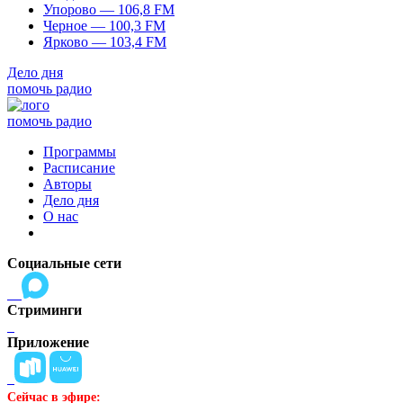
Упорово — 106,8 FM
Черное — 100,3 FM
Ярково — 103,4 FM
Дело дня
помочь радио
помочь радио
Программы
Расписание
Авторы
Дело дня
О нас
Социальные сети
Стриминги
Приложение
Сейчас в эфире: