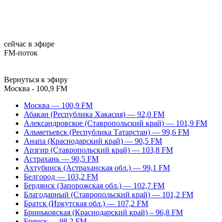
сейчас в эфире
FM-поток
Вернуться к эфиру
Москва - 100,9 FM
Москва — 100,9 FM
Абакан (Республика Хакасия) — 92,0 FM
Александровское (Ставропольский край) — 101,9 FM
Альметьевск (Республика Татарстан) — 99,6 FM
Анапа (Краснодарский край) — 90,5 FM
Арзгир (Ставропольский край) — 103,8 FM
Астрахань — 90,5 FM
Ахтубинск (Астраханская обл.) — 99,1 FM
Белгород — 103,2 FM
Бердянск (Запорожская обл.) — 102,7 FM
Благодарный (Ставропольский край) — 101,2 FM
Братск (Иркутская обл.) — 107,2 FM
Бриньковская (Краснодарский край) – 96,8 FM
Брянск — 98,2 FM