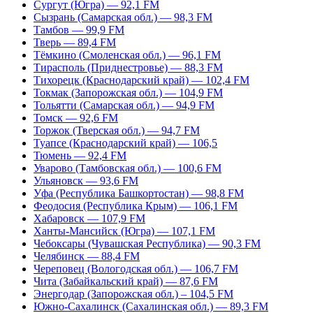
Сургут (Югра) — 92,1 FM
Сызрань (Самарская обл.) — 98,3 FM
Тамбов — 99,9 FM
Тверь — 89,4 FM
Тёмкино (Смоленская обл.) — 96,1 FM
Тирасполь (Приднестровье) — 88,3 FM
Тихорецк (Краснодарский край) — 102,4 FM
Токмак (Запорожская обл.) — 104,9 FM
Тольятти (Самарская обл.) — 94,9 FM
Томск — 92,6 FM
Торжок (Тверская обл.) — 94,7 FM
Туапсе (Краснодарский край) — 106,5
Тюмень — 92,4 FM
Уварово (Тамбовская обл.) — 100,6 FM
Ульяновск — 93,6 FM
Уфа (Республика Башкортостан) — 98,8 FM
Феодосия (Республика Крым) — 106,1 FM
Хабаровск — 107,9 FM
Ханты-Мансийск (Югра) — 107,1 FM
Чебоксары (Чувашская Республика) — 90,3 FM
Челябинск — 88,4 FM
Череповец (Вологодская обл.) — 106,7 FM
Чита (Забайкальский край) — 87,6 FM
Энергодар (Запорожская обл.) – 104,5 FM
Южно-Сахалинск (Сахалинская обл.) — 89,3 FM