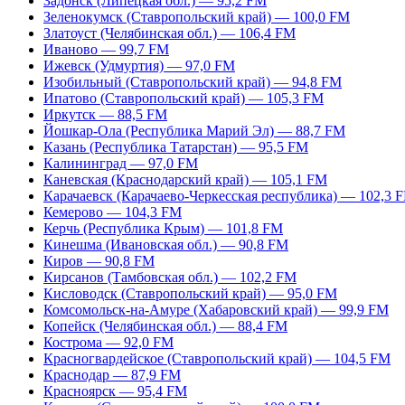
Задонск (Липецкая обл.) — 95,2 FM
Зеленокумск (Ставропольский край) — 100,0 FM
Златоуст (Челябинская обл.) — 106,4 FM
Иваново — 99,7 FM
Ижевск (Удмуртия) — 97,0 FM
Изобильный (Ставропольский край) — 94,8 FM
Ипатово (Ставропольский край) — 105,3 FM
Иркутск — 88,5 FM
Йошкар-Ола (Республика Марий Эл) — 88,7 FM
Казань (Республика Татарстан) — 95,5 FM
Калининград — 97,0 FM
Каневская (Краснодарский край) — 105,1 FM
Карачаевск (Карачаево-Черкесская республика) — 102,3 
Кемерово — 104,3 FM
Керчь (Республика Крым) — 101,8 FM
Кинешма (Ивановская обл.) — 90,8 FM
Киров — 90,8 FM
Кирсанов (Тамбовская обл.) — 102,2 FM
Кисловодск (Ставропольский край) — 95,0 FM
Комсомольск-на-Амуре (Хабаровский край) — 99,9 FM
Копейск (Челябинская обл.) — 88,4 FM
Кострома — 92,0 FM
Красногвардейское (Ставропольский край) — 104,5 FM
Краснодар — 87,9 FM
Красноярск — 95,4 FM