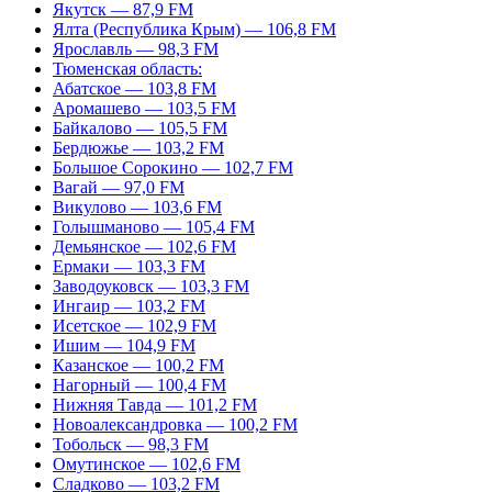
Якутск — 87,9 FM
Ялта (Республика Крым) — 106,8 FM
Ярославль — 98,3 FM
Тюменская область:
Абатское — 103,8 FM
Аромашево — 103,5 FM
Байкалово — 105,5 FM
Бердюжье — 103,2 FM
Большое Сорокино — 102,7 FM
Вагай — 97,0 FM
Викулово — 103,6 FM
Голышманово — 105,4 FM
Демьянское — 102,6 FM
Ермаки — 103,3 FM
Заводоуковск — 103,3 FM
Ингаир — 103,2 FM
Исетское — 102,9 FM
Ишим — 104,9 FM
Казанское — 100,2 FM
Нагорный — 100,4 FM
Нижняя Тавда — 101,2 FM
Новоалександровка — 100,2 FM
Тобольск — 98,3 FM
Омутинское — 102,6 FM
Сладково — 103,2 FM