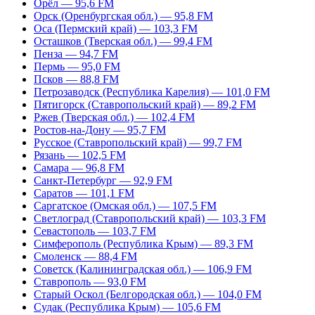
Орёл — 95,6 FM
Орск (Оренбургская обл.) — 95,8 FM
Оса (Пермский край) — 103,3 FM
Осташков (Тверская обл.) — 99,4 FM
Пенза — 94,7 FM
Пермь — 95,0 FM
Псков — 88,8 FM
Петрозаводск (Республика Карелия) — 101,0 FM
Пятигорск (Ставропольский край) — 89,2 FM
Ржев (Тверская обл.) — 102,4 FM
Ростов-на-Дону — 95,7 FM
Русское (Ставропольский край) — 99,7 FM
Рязань — 102,5 FM
Самара — 96,8 FM
Санкт-Петербург — 92,9 FM
Саратов — 101,1 FM
Саргатское (Омская обл.) — 107,5 FM
Светлоград (Ставропольский край) — 103,3 FM
Севастополь — 103,7 FM
Симферополь (Республика Крым) — 89,3 FM
Смоленск — 88,4 FM
Советск (Калининградская обл.) — 106,9 FM
Ставрополь — 93,0 FM
Старый Оскол (Белгородская обл.) — 104,0 FM
Судак (Республика Крым) — 105,6 FM