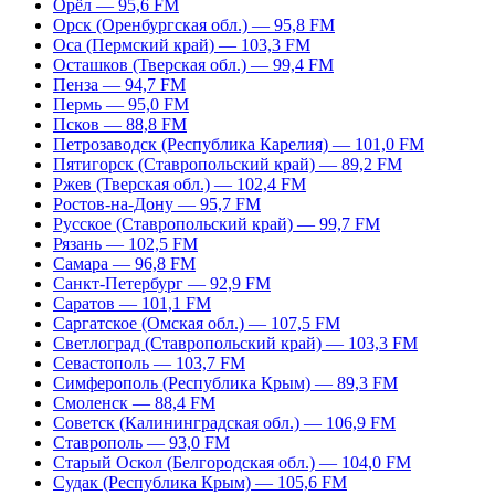
Орёл — 95,6 FM
Орск (Оренбургская обл.) — 95,8 FM
Оса (Пермский край) — 103,3 FM
Осташков (Тверская обл.) — 99,4 FM
Пенза — 94,7 FM
Пермь — 95,0 FM
Псков — 88,8 FM
Петрозаводск (Республика Карелия) — 101,0 FM
Пятигорск (Ставропольский край) — 89,2 FM
Ржев (Тверская обл.) — 102,4 FM
Ростов-на-Дону — 95,7 FM
Русское (Ставропольский край) — 99,7 FM
Рязань — 102,5 FM
Самара — 96,8 FM
Санкт-Петербург — 92,9 FM
Саратов — 101,1 FM
Саргатское (Омская обл.) — 107,5 FM
Светлоград (Ставропольский край) — 103,3 FM
Севастополь — 103,7 FM
Симферополь (Республика Крым) — 89,3 FM
Смоленск — 88,4 FM
Советск (Калининградская обл.) — 106,9 FM
Ставрополь — 93,0 FM
Старый Оскол (Белгородская обл.) — 104,0 FM
Судак (Республика Крым) — 105,6 FM