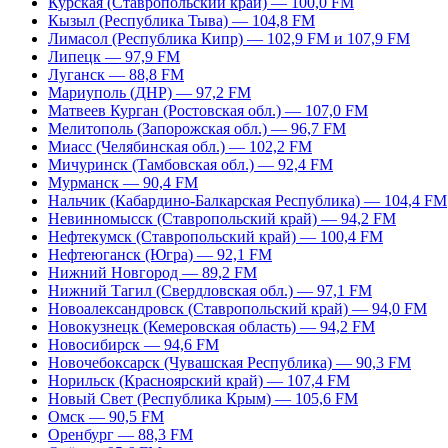
Курская (Ставропольский край) — 100,0 FM
Кызыл (Республика Тыва) — 104,8 FM
Лимасол (Республика Кипр) — 102,9 FM и 107,9 FM
Липецк — 97,9 FM
Луганск — 88,8 FM
Мариуполь (ДНР) — 97,2 FM
Матвеев Курган (Ростовская обл.) — 107,0 FM
Мелитополь (Запорожская обл.) — 96,7 FM
Миасс (Челябинская обл.) — 102,2 FM
Мичуринск (Тамбовская обл.) — 92,4 FM
Мурманск — 90,4 FM
Нальчик (Кабардино-Балкарская Республика) — 104,4 FM
Невинномысск (Ставропольский край) — 94,2 FM
Нефтекумск (Ставропольский край) — 100,4 FM
Нефтеюганск (Югра) — 92,1 FM
Нижний Новгород — 89,2 FM
Нижний Тагил (Свердловская обл.) — 97,1 FM
Новоалександровск (Ставропольский край) — 94,0 FM
Новокузнецк (Кемеровская область) — 94,2 FM
Новосибирск — 94,6 FM
Новочебоксарск (Чувашская Республика) — 90,3 FM
Норильск (Красноярский край) — 107,4 FM
Новый Свет (Республика Крым) — 105,6 FM
Омск — 90,5 FM
Оренбург — 88,3 FM