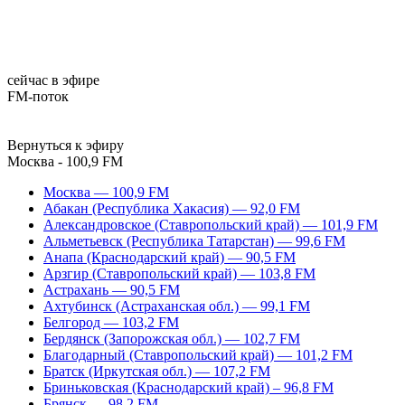
сейчас в эфире
FM-поток
Вернуться к эфиру
Москва - 100,9 FM
Москва — 100,9 FM
Абакан (Республика Хакасия) — 92,0 FM
Александровское (Ставропольский край) — 101,9 FM
Альметьевск (Республика Татарстан) — 99,6 FM
Анапа (Краснодарский край) — 90,5 FM
Арзгир (Ставропольский край) — 103,8 FM
Астрахань — 90,5 FM
Ахтубинск (Астраханская обл.) — 99,1 FM
Белгород — 103,2 FM
Бердянск (Запорожская обл.) — 102,7 FM
Благодарный (Ставропольский край) — 101,2 FM
Братск (Иркутская обл.) — 107,2 FM
Бриньковская (Краснодарский край) – 96,8 FM
Брянск — 98,2 FM