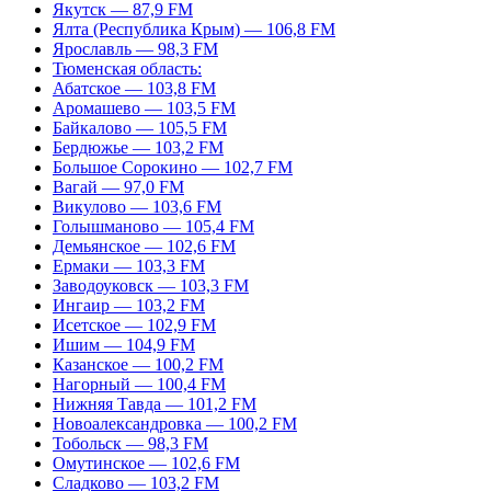
Якутск — 87,9 FM
Ялта (Республика Крым) — 106,8 FM
Ярославль — 98,3 FM
Тюменская область:
Абатское — 103,8 FM
Аромашево — 103,5 FM
Байкалово — 105,5 FM
Бердюжье — 103,2 FM
Большое Сорокино — 102,7 FM
Вагай — 97,0 FM
Викулово — 103,6 FM
Голышманово — 105,4 FM
Демьянское — 102,6 FM
Ермаки — 103,3 FM
Заводоуковск — 103,3 FM
Ингаир — 103,2 FM
Исетское — 102,9 FM
Ишим — 104,9 FM
Казанское — 100,2 FM
Нагорный — 100,4 FM
Нижняя Тавда — 101,2 FM
Новоалександровка — 100,2 FM
Тобольск — 98,3 FM
Омутинское — 102,6 FM
Сладково — 103,2 FM