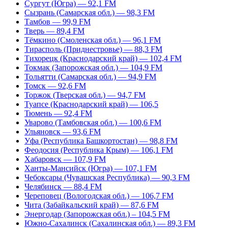
Сургут (Югра) — 92,1 FM
Сызрань (Самарская обл.) — 98,3 FM
Тамбов — 99,9 FM
Тверь — 89,4 FM
Тёмкино (Смоленская обл.) — 96,1 FM
Тирасполь (Приднестровье) — 88,3 FM
Тихорецк (Краснодарский край) — 102,4 FM
Токмак (Запорожская обл.) — 104,9 FM
Тольятти (Самарская обл.) — 94,9 FM
Томск — 92,6 FM
Торжок (Тверская обл.) — 94,7 FM
Туапсе (Краснодарский край) — 106,5
Тюмень — 92,4 FM
Уварово (Тамбовская обл.) — 100,6 FM
Ульяновск — 93,6 FM
Уфа (Республика Башкортостан) — 98,8 FM
Феодосия (Республика Крым) — 106,1 FM
Хабаровск — 107,9 FM
Ханты-Мансийск (Югра) — 107,1 FM
Чебоксары (Чувашская Республика) — 90,3 FM
Челябинск — 88,4 FM
Череповец (Вологодская обл.) — 106,7 FM
Чита (Забайкальский край) — 87,6 FM
Энергодар (Запорожская обл.) – 104,5 FM
Южно-Сахалинск (Сахалинская обл.) — 89,3 FM