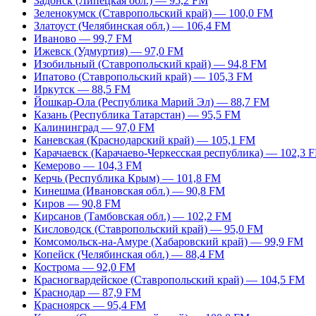
Задонск (Липецкая обл.) — 95,2 FM
Зеленокумск (Ставропольский край) — 100,0 FM
Златоуст (Челябинская обл.) — 106,4 FM
Иваново — 99,7 FM
Ижевск (Удмуртия) — 97,0 FM
Изобильный (Ставропольский край) — 94,8 FM
Ипатово (Ставропольский край) — 105,3 FM
Иркутск — 88,5 FM
Йошкар-Ола (Республика Марий Эл) — 88,7 FM
Казань (Республика Татарстан) — 95,5 FM
Калининград — 97,0 FM
Каневская (Краснодарский край) — 105,1 FM
Карачаевск (Карачаево-Черкесская республика) — 102,3 
Кемерово — 104,3 FM
Керчь (Республика Крым) — 101,8 FM
Кинешма (Ивановская обл.) — 90,8 FM
Киров — 90,8 FM
Кирсанов (Тамбовская обл.) — 102,2 FM
Кисловодск (Ставропольский край) — 95,0 FM
Комсомольск-на-Амуре (Хабаровский край) — 99,9 FM
Копейск (Челябинская обл.) — 88,4 FM
Кострома — 92,0 FM
Красногвардейское (Ставропольский край) — 104,5 FM
Краснодар — 87,9 FM
Красноярск — 95,4 FM