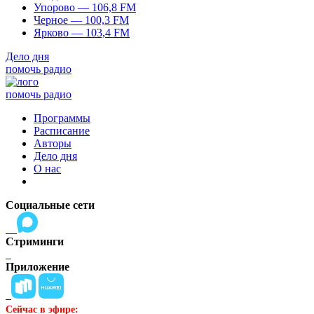
Упорово — 106,8 FM
Черное — 100,3 FM
Ярково — 103,4 FM
Дело дня
помочь радио
помочь радио
Программы
Расписание
Авторы
Дело дня
О нас
Социальные сети
Стриминги
Приложение
Сейчас в эфире: