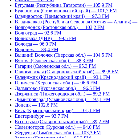
Бугульма (Республика Татарстан) — 105,9 FM
Буденновск (Ставропольский край) — 101,7 FM
Владивосток (Приморский край) — 97,3 FM
Владикавказ (Республика Северная Осетия — Алания) —
Волгодонск (Ростовская обл.) — 103,2 FM
Волгоград — 92,6 FM
Волноваха (ДНР) — 99,5 FM
Вологда — 96,0 FM
Воронеж — 89,4 FM
Вышний Волочек (Тверская обл.) — 104,5 FM
Вязьма (Смоленская обл.) — 88,3 FM
Гагарин (Смоленская обл.) — 95,3 FM
Галюгаевская (Ставропольский край) — 89,8 FM
Геленджик (Краснодарский край) — 93,1 FM
Геническ (Херсонская обл.) — 96,6 FM
Далматово (Курганская обл.) — 96,5 FM
Дзержинск (Нижегородская обл.) — 89,2 FM
Димитровград (Ульяновская обл.) — 97,1 FM
Донецк — 102,6 FM
Ейск (Краснодарский край) — 101,1 FM
Екатеринбург — 93,7 FM
Ессентуки (Ставропольский край) – 89,2 FM
Железногорск (Курская обл.) — 94,0 FM
Жердевка (Тамбовская обл.) — 103,3 FM