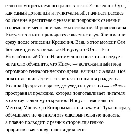
если посмотреть немного ранее в текст. Евангелист Лука,
как самый дотошный и пунктуальный, начинает рассказ
об Иоанне Крестителе с указания подробных сведений
о времени и месте описываемых событий. И родословная
Иисуса по плоти приводится совсем не случайно именно
сразу после описания Крещения. Ведь в этот момент Сам
Бог засвидетельствовал об Иисусе, что Он — Его
Возлюбленный Сын. И вот именно после этого следует
читателю объяснить, что Иисус — долгожданный плод
огромного генеалогического древа, начиная с Адама. Всё
повествование Луки — начиная с описания рождества
Иоанна Предтечи и далее, до ухода в пустыню — всё это
пространная прелюдия, которая подготавливает читателя
к самому главному открытию: Иисус — настоящий
Мессия, Мошиах, о Котором мечтали веками! Лука не сразу
обрушивает на читателя эту ошеломительную новость,
а плавно подводит, с разных сторон тщательно
прорисовывая канву происходившего.