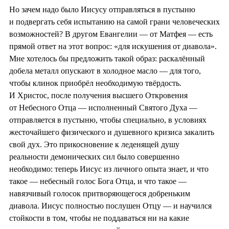
Но зачем надо было Иисусу отправляться в пустыню
и подвергать себя испытанию на самой грани человеческих
возможностей? В другом Евангелии — от Матфея — есть
прямой ответ на этот вопрос: «для искушения от диавола».
Мне хотелось бы предложить такой образ: раскалённый
добела металл опускают в холодное масло — для того,
чтобы клинок приобрёл необходимую твёрдость.
И Христос, после получения высшего Откровения
от Небесного Отца — исполненный Святого Духа —
отправляется в пустыню, чтобы специально, в условиях
жесточайшего физического и душевного кризиса закалить
свой дух. Это прикосновение к леденящей душу
реальности демонических сил было совершенно
необходимо: теперь Иисус из личного опыта знает, и что
такое — небесный голос Бога Отца, и что такое —
навязчивый голосок притворяющегося добреньким
диавола. Иисус полностью послушен Отцу — и научился
стойкости в том, чтобы не поддаваться ни на какие