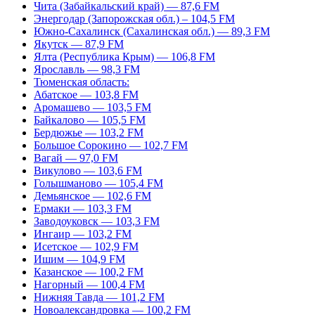
Чита (Забайкальский край) — 87,6 FM
Энергодар (Запорожская обл.) – 104,5 FM
Южно-Сахалинск (Сахалинская обл.) — 89,3 FM
Якутск — 87,9 FM
Ялта (Республика Крым) — 106,8 FM
Ярославль — 98,3 FM
Тюменская область:
Абатское — 103,8 FM
Аромашево — 103,5 FM
Байкалово — 105,5 FM
Бердюжье — 103,2 FM
Большое Сорокино — 102,7 FM
Вагай — 97,0 FM
Викулово — 103,6 FM
Голышманово — 105,4 FM
Демьянское — 102,6 FM
Ермаки — 103,3 FM
Заводоуковск — 103,3 FM
Ингаир — 103,2 FM
Исетское — 102,9 FM
Ишим — 104,9 FM
Казанское — 100,2 FM
Нагорный — 100,4 FM
Нижняя Тавда — 101,2 FM
Новоалександровка — 100,2 FM