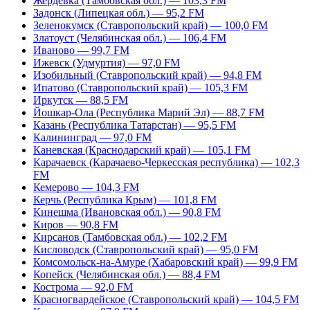
Жердевка (Тамбовская обл.) — 103,3 FM
Задонск (Липецкая обл.) — 95,2 FM
Зеленокумск (Ставропольский край) — 100,0 FM
Златоуст (Челябинская обл.) — 106,4 FM
Иваново — 99,7 FM
Ижевск (Удмуртия) — 97,0 FM
Изобильный (Ставропольский край) — 94,8 FM
Ипатово (Ставропольский край) — 105,3 FM
Иркутск — 88,5 FM
Йошкар-Ола (Республика Марий Эл) — 88,7 FM
Казань (Республика Татарстан) — 95,5 FM
Калининград — 97,0 FM
Каневская (Краснодарский край) — 105,1 FM
Карачаевск (Карачаево-Черкесская республика) — 102,3
FM
Кемерово — 104,3 FM
Керчь (Республика Крым) — 101,8 FM
Кинешма (Ивановская обл.) — 90,8 FM
Киров — 90,8 FM
Кирсанов (Тамбовская обл.) — 102,2 FM
Кисловодск (Ставропольский край) — 95,0 FM
Комсомольск-на-Амуре (Хабаровский край) — 99,9 FM
Копейск (Челябинская обл.) — 88,4 FM
Кострома — 92,0 FM
Красногвардейское (Ставропольский край) — 104,5 FM