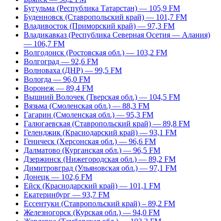
Бугульма (Республика Татарстан) — 105,9 FM
Буденновск (Ставропольский край) — 101,7 FM
Владивосток (Приморский край) — 97,3 FM
Владикавказ (Республика Северная Осетия — Алания)
— 106,7 FM
Волгодонск (Ростовская обл.) — 103,2 FM
Волгоград — 92,6 FM
Волноваха (ДНР) — 99,5 FM
Вологда — 96,0 FM
Воронеж — 89,4 FM
Вышний Волочек (Тверская обл.) — 104,5 FM
Вязьма (Смоленская обл.) — 88,3 FM
Гагарин (Смоленская обл.) — 95,3 FM
Галюгаевская (Ставропольский край) — 89,8 FM
Геленджик (Краснодарский край) — 93,1 FM
Геническ (Херсонская обл.) — 96,6 FM
Далматово (Курганская обл.) — 96,5 FM
Дзержинск (Нижегородская обл.) — 89,2 FM
Димитровград (Ульяновская обл.) — 97,1 FM
Донецк — 102,6 FM
Ейск (Краснодарский край) — 101,1 FM
Екатеринбург — 93,7 FM
Ессентуки (Ставропольский край) – 89,2 FM
Железногорск (Курская обл.) — 94,0 FM