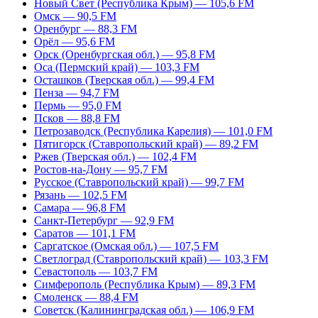
Новый Свет (Республика Крым) — 105,6 FM
Омск — 90,5 FM
Оренбург — 88,3 FM
Орёл — 95,6 FM
Орск (Оренбургская обл.) — 95,8 FM
Оса (Пермский край) — 103,3 FM
Осташков (Тверская обл.) — 99,4 FM
Пенза — 94,7 FM
Пермь — 95,0 FM
Псков — 88,8 FM
Петрозаводск (Республика Карелия) — 101,0 FM
Пятигорск (Ставропольский край) — 89,2 FM
Ржев (Тверская обл.) — 102,4 FM
Ростов-на-Дону — 95,7 FM
Русское (Ставропольский край) — 99,7 FM
Рязань — 102,5 FM
Самара — 96,8 FM
Санкт-Петербург — 92,9 FM
Саратов — 101,1 FM
Саргатское (Омская обл.) — 107,5 FM
Светлоград (Ставропольский край) — 103,3 FM
Севастополь — 103,7 FM
Симферополь (Республика Крым) — 89,3 FM
Смоленск — 88,4 FM
Советск (Калининградская обл.) — 106,9 FM