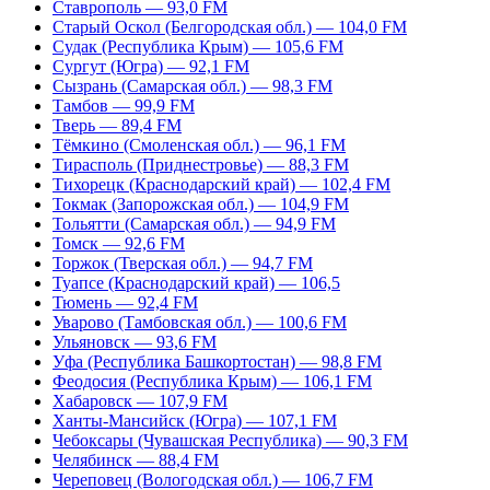
Ставрополь — 93,0 FM
Старый Оскол (Белгородская обл.) — 104,0 FM
Судак (Республика Крым) — 105,6 FM
Сургут (Югра) — 92,1 FM
Сызрань (Самарская обл.) — 98,3 FM
Тамбов — 99,9 FM
Тверь — 89,4 FM
Тёмкино (Смоленская обл.) — 96,1 FM
Тирасполь (Приднестровье) — 88,3 FM
Тихорецк (Краснодарский край) — 102,4 FM
Токмак (Запорожская обл.) — 104,9 FM
Тольятти (Самарская обл.) — 94,9 FM
Томск — 92,6 FM
Торжок (Тверская обл.) — 94,7 FM
Туапсе (Краснодарский край) — 106,5
Тюмень — 92,4 FM
Уварово (Тамбовская обл.) — 100,6 FM
Ульяновск — 93,6 FM
Уфа (Республика Башкортостан) — 98,8 FM
Феодосия (Республика Крым) — 106,1 FM
Хабаровск — 107,9 FM
Ханты-Мансийск (Югра) — 107,1 FM
Чебоксары (Чувашская Республика) — 90,3 FM
Челябинск — 88,4 FM
Череповец (Вологодская обл.) — 106,7 FM