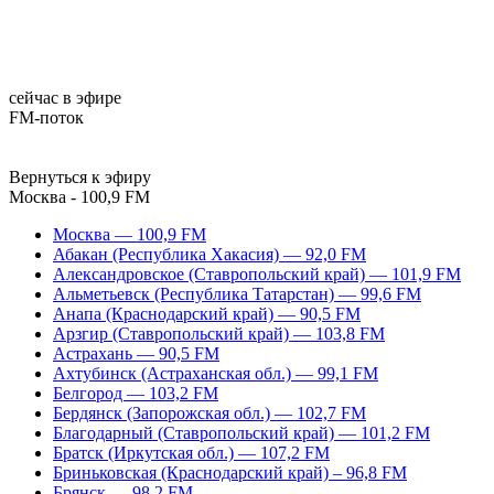
сейчас в эфире
FM-поток
Вернуться к эфиру
Москва - 100,9 FM
Москва — 100,9 FM
Абакан (Республика Хакасия) — 92,0 FM
Александровское (Ставропольский край) — 101,9 FM
Альметьевск (Республика Татарстан) — 99,6 FM
Анапа (Краснодарский край) — 90,5 FM
Арзгир (Ставропольский край) — 103,8 FM
Астрахань — 90,5 FM
Ахтубинск (Астраханская обл.) — 99,1 FM
Белгород — 103,2 FM
Бердянск (Запорожская обл.) — 102,7 FM
Благодарный (Ставропольский край) — 101,2 FM
Братск (Иркутская обл.) — 107,2 FM
Бриньковская (Краснодарский край) – 96,8 FM
Брянск — 98,2 FM