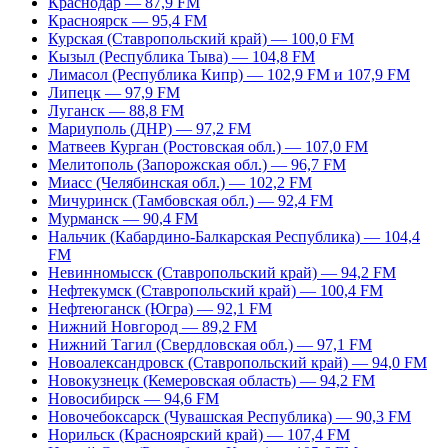
Краснодар — 87,9 FM
Красноярск — 95,4 FM
Курская (Ставропольский край) — 100,0 FM
Кызыл (Республика Тыва) — 104,8 FM
Лимасол (Республика Кипр) — 102,9 FM и 107,9 FM
Липецк — 97,9 FM
Луганск — 88,8 FM
Мариуполь (ДНР) — 97,2 FM
Матвеев Курган (Ростовская обл.) — 107,0 FM
Мелитополь (Запорожская обл.) — 96,7 FM
Миасс (Челябинская обл.) — 102,2 FM
Мичуринск (Тамбовская обл.) — 92,4 FM
Мурманск — 90,4 FM
Нальчик (Кабардино-Балкарская Республика) — 104,4
FM
Невинномысск (Ставропольский край) — 94,2 FM
Нефтекумск (Ставропольский край) — 100,4 FM
Нефтеюганск (Югра) — 92,1 FM
Нижний Новгород — 89,2 FM
Нижний Тагил (Свердловская обл.) — 97,1 FM
Новоалександровск (Ставропольский край) — 94,0 FM
Новокузнецк (Кемеровская область) — 94,2 FM
Новосибирск — 94,6 FM
Новочебоксарск (Чувашская Республика) — 90,3 FM
Норильск (Красноярский край) — 107,4 FM