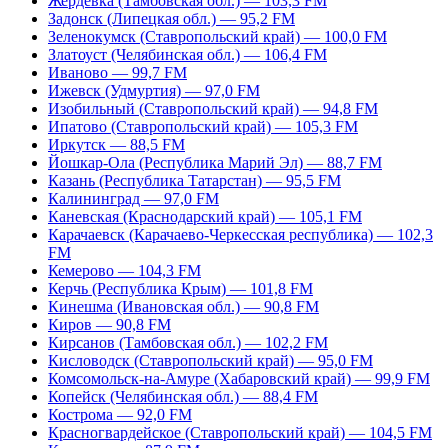
Жердевка (Тамбовская обл.) — 103,3 FM
Задонск (Липецкая обл.) — 95,2 FM
Зеленокумск (Ставропольский край) — 100,0 FM
Златоуст (Челябинская обл.) — 106,4 FM
Иваново — 99,7 FM
Ижевск (Удмуртия) — 97,0 FM
Изобильный (Ставропольский край) — 94,8 FM
Ипатово (Ставропольский край) — 105,3 FM
Иркутск — 88,5 FM
Йошкар-Ола (Республика Марий Эл) — 88,7 FM
Казань (Республика Татарстан) — 95,5 FM
Калининград — 97,0 FM
Каневская (Краснодарский край) — 105,1 FM
Карачаевск (Карачаево-Черкесская республика) — 102,3
FM
Кемерово — 104,3 FM
Керчь (Республика Крым) — 101,8 FM
Кинешма (Ивановская обл.) — 90,8 FM
Киров — 90,8 FM
Кирсанов (Тамбовская обл.) — 102,2 FM
Кисловодск (Ставропольский край) — 95,0 FM
Комсомольск-на-Амуре (Хабаровский край) — 99,9 FM
Копейск (Челябинская обл.) — 88,4 FM
Кострома — 92,0 FM
Красногвардейское (Ставропольский край) — 104,5 FM