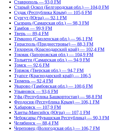
Ставрополь — 93,0 FM
Старый Оскол (Белгородская обл.) — 104,0 FM
Судак (Республика Крым) — 105,6 FM
Сургут (Югра) — 92,1 FM
Сызрань (Самарская обл.) — 98,3 FM
Тамбов — 99,9 FM
Тверь — 89,4 FM
Тёмкино (Смоленская обл.) — 96,1 FM
Тирасполь (Приднестровье) — 88,3 FM
Тихорецк (Краснодарский край) — 102,4 FM
Токмак (Запорожская обл.) — 104,9 FM
Тольятти (Самарская обл.) — 94,9 FM
Томск — 92,6 FM
Торжок (Тверская обл.) — 94,7 FM
Туапсе (Краснодарский край) — 106,5
Тюмень — 92,4 FM
Уварово (Тамбовская обл.) — 100,6 FM
Ульяновск — 93,6 FM
Уфа (Республика Башкортостан) — 98,8 FM
Феодосия (Республика Крым) — 106,1 FM
Хабаровск — 107,9 FM
Ханты-Мансийск (Югра) — 107,1 FM
Чебоксары (Чувашская Республика) — 90,3 FM
Челябинск — 88,4 FM
Череповец (Вологодская обл.) — 106,7 FM