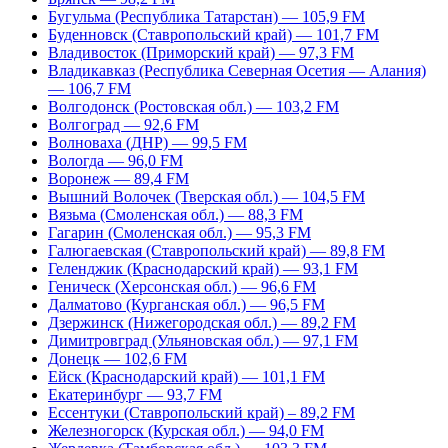
Бугульма (Республика Татарстан) — 105,9 FM
Буденновск (Ставропольский край) — 101,7 FM
Владивосток (Приморский край) — 97,3 FM
Владикавказ (Республика Северная Осетия — Алания)
— 106,7 FM
Волгодонск (Ростовская обл.) — 103,2 FM
Волгоград — 92,6 FM
Волноваха (ДНР) — 99,5 FM
Вологда — 96,0 FM
Воронеж — 89,4 FM
Вышний Волочек (Тверская обл.) — 104,5 FM
Вязьма (Смоленская обл.) — 88,3 FM
Гагарин (Смоленская обл.) — 95,3 FM
Галюгаевская (Ставропольский край) — 89,8 FM
Геленджик (Краснодарский край) — 93,1 FM
Геническ (Херсонская обл.) — 96,6 FM
Далматово (Курганская обл.) — 96,5 FM
Дзержинск (Нижегородская обл.) — 89,2 FM
Димитровград (Ульяновская обл.) — 97,1 FM
Донецк — 102,6 FM
Ейск (Краснодарский край) — 101,1 FM
Екатеринбург — 93,7 FM
Ессентуки (Ставропольский край) – 89,2 FM
Железногорск (Курская обл.) — 94,0 FM