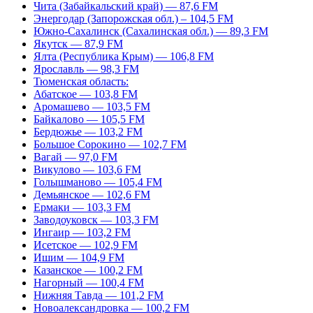
Чита (Забайкальский край) — 87,6 FM
Энергодар (Запорожская обл.) – 104,5 FM
Южно-Сахалинск (Сахалинская обл.) — 89,3 FM
Якутск — 87,9 FM
Ялта (Республика Крым) — 106,8 FM
Ярославль — 98,3 FM
Тюменская область:
Абатское — 103,8 FM
Аромашево — 103,5 FM
Байкалово — 105,5 FM
Бердюжье — 103,2 FM
Большое Сорокино — 102,7 FM
Вагай — 97,0 FM
Викулово — 103,6 FM
Голышманово — 105,4 FM
Демьянское — 102,6 FM
Ермаки — 103,3 FM
Заводоуковск — 103,3 FM
Ингаир — 103,2 FM
Исетское — 102,9 FM
Ишим — 104,9 FM
Казанское — 100,2 FM
Нагорный — 100,4 FM
Нижняя Тавда — 101,2 FM
Новоалександровка — 100,2 FM