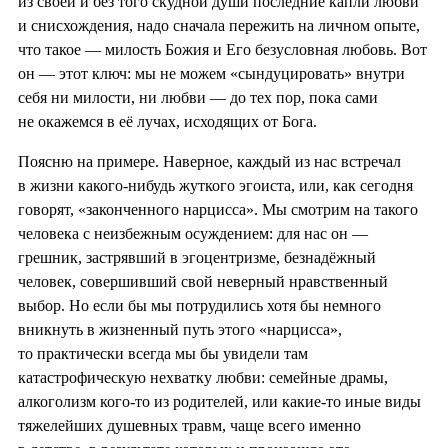
из своей и без того скудной души последние капли любви
и снисхождения, надо сначала пережить на личном опыте,
что такое — милость Божия и Его безусловная любовь. Вот
он — этот ключ: мы не можем «сындуцировать» внутри
себя ни милости, ни любви — до тех пор, пока сами
не окажемся в её лучах, исходящих от Бога.
Поясню на примере. Наверное, каждый из нас встречал
в жизни какого-нибудь жуткого эгоиста, или, как сегодня
говорят, «законченного нарцисса». Мы смотрим на такого
человека с неизбежным осуждением: для нас он —
грешник, застрявший в эгоцентризме, безнадёжный
человек, совершивший свой неверный нравственный
выбор. Но если бы мы потрудились хотя бы немного
вникнуть в жизненный путь этого «нарцисса»,
то практически всегда мы бы увидели там
катастрофическую нехватку любви: семейные драмы,
алкоголизм кого-то из родителей, или какие-то иные виды
тяжелейших душевных травм, чаще всего именно