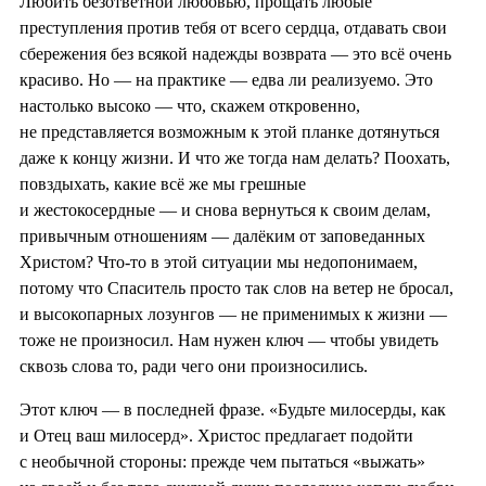
Любить безответной любовью, прощать любые
преступления против тебя от всего сердца, отдавать свои
сбережения без всякой надежды возврата — это всё очень
красиво. Но — на практике — едва ли реализуемо. Это
настолько высоко — что, скажем откровенно,
не представляется возможным к этой планке дотянуться
даже к концу жизни. И что же тогда нам делать? Поохать,
повздыхать, какие всё же мы грешные
и жестокосердные — и снова вернуться к своим делам,
привычным отношениям — далёким от заповеданных
Христом? Что-то в этой ситуации мы недопонимаем,
потому что Спаситель просто так слов на ветер не бросал,
и высокопарных лозунгов — не применимых к жизни —
тоже не произносил. Нам нужен ключ — чтобы увидеть
сквозь слова то, ради чего они произносились.
Этот ключ — в последней фразе. «Будьте милосерды, как
и Отец ваш милосерд». Христос предлагает подойти
с необычной стороны: прежде чем пытаться «выжать»