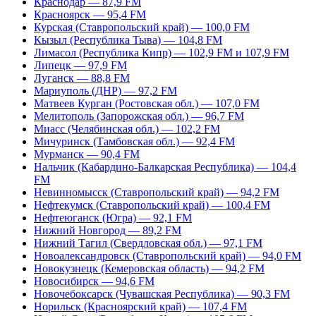
Краснодар — 87,9 FM
Красноярск — 95,4 FM
Курская (Ставропольский край) — 100,0 FM
Кызыл (Республика Тыва) — 104,8 FM
Лимасол (Республика Кипр) — 102,9 FM и 107,9 FM
Липецк — 97,9 FM
Луганск — 88,8 FM
Мариуполь (ДНР) — 97,2 FM
Матвеев Курган (Ростовская обл.) — 107,0 FM
Мелитополь (Запорожская обл.) — 96,7 FM
Миасс (Челябинская обл.) — 102,2 FM
Мичуринск (Тамбовская обл.) — 92,4 FM
Мурманск — 90,4 FM
Нальчик (Кабардино-Балкарская Республика) — 104,4
FM
Невинномысск (Ставропольский край) — 94,2 FM
Нефтекумск (Ставропольский край) — 100,4 FM
Нефтеюганск (Югра) — 92,1 FM
Нижний Новгород — 89,2 FM
Нижний Тагил (Свердловская обл.) — 97,1 FM
Новоалександровск (Ставропольский край) — 94,0 FM
Новокузнецк (Кемеровская область) — 94,2 FM
Новосибирск — 94,6 FM
Новочебоксарск (Чувашская Республика) — 90,3 FM
Норильск (Красноярский край) — 107,4 FM