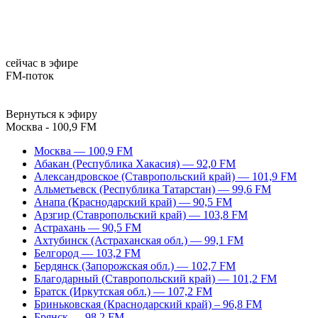
сейчас в эфире
FM-поток
Вернуться к эфиру
Москва - 100,9 FM
Москва — 100,9 FM
Абакан (Республика Хакасия) — 92,0 FM
Александровское (Ставропольский край) — 101,9 FM
Альметьевск (Республика Татарстан) — 99,6 FM
Анапа (Краснодарский край) — 90,5 FM
Арзгир (Ставропольский край) — 103,8 FM
Астрахань — 90,5 FM
Ахтубинск (Астраханская обл.) — 99,1 FM
Белгород — 103,2 FM
Бердянск (Запорожская обл.) — 102,7 FM
Благодарный (Ставропольский край) — 101,2 FM
Братск (Иркутская обл.) — 107,2 FM
Бриньковская (Краснодарский край) – 96,8 FM
Брянск — 98,2 FM