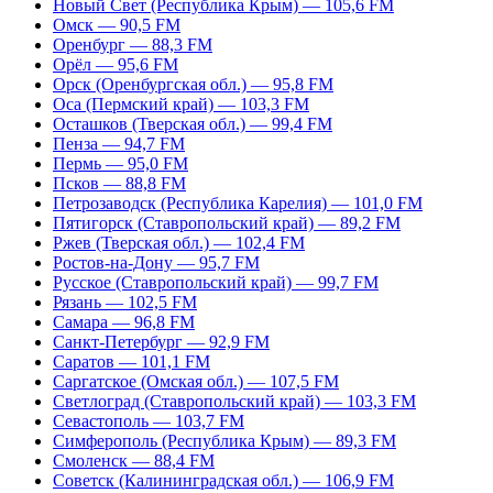
Новый Свет (Республика Крым) — 105,6 FM
Омск — 90,5 FM
Оренбург — 88,3 FM
Орёл — 95,6 FM
Орск (Оренбургская обл.) — 95,8 FM
Оса (Пермский край) — 103,3 FM
Осташков (Тверская обл.) — 99,4 FM
Пенза — 94,7 FM
Пермь — 95,0 FM
Псков — 88,8 FM
Петрозаводск (Республика Карелия) — 101,0 FM
Пятигорск (Ставропольский край) — 89,2 FM
Ржев (Тверская обл.) — 102,4 FM
Ростов-на-Дону — 95,7 FM
Русское (Ставропольский край) — 99,7 FM
Рязань — 102,5 FM
Самара — 96,8 FM
Санкт-Петербург — 92,9 FM
Саратов — 101,1 FM
Саргатское (Омская обл.) — 107,5 FM
Светлоград (Ставропольский край) — 103,3 FM
Севастополь — 103,7 FM
Симферополь (Республика Крым) — 89,3 FM
Смоленск — 88,4 FM
Советск (Калининградская обл.) — 106,9 FM