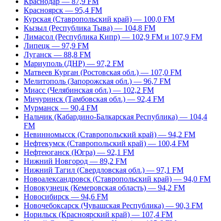
Краснодар — 87,9 FM
Красноярск — 95,4 FM
Курская (Ставропольский край) — 100,0 FM
Кызыл (Республика Тыва) — 104,8 FM
Лимасол (Республика Кипр) — 102,9 FM и 107,9 FM
Липецк — 97,9 FM
Луганск — 88,8 FM
Мариуполь (ДНР) — 97,2 FM
Матвеев Курган (Ростовская обл.) — 107,0 FM
Мелитополь (Запорожская обл.) — 96,7 FM
Миасс (Челябинская обл.) — 102,2 FM
Мичуринск (Тамбовская обл.) — 92,4 FM
Мурманск — 90,4 FM
Нальчик (Кабардино-Балкарская Республика) — 104,4
FM
Невинномысск (Ставропольский край) — 94,2 FM
Нефтекумск (Ставропольский край) — 100,4 FM
Нефтеюганск (Югра) — 92,1 FM
Нижний Новгород — 89,2 FM
Нижний Тагил (Свердловская обл.) — 97,1 FM
Новоалександровск (Ставропольский край) — 94,0 FM
Новокузнецк (Кемеровская область) — 94,2 FM
Новосибирск — 94,6 FM
Новочебоксарск (Чувашская Республика) — 90,3 FM
Норильск (Красноярский край) — 107,4 FM