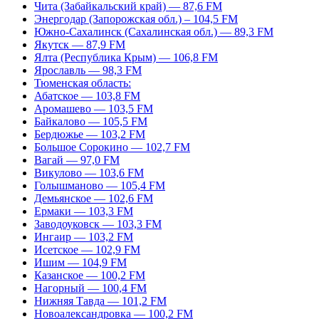
Чита (Забайкальский край) — 87,6 FM
Энергодар (Запорожская обл.) – 104,5 FM
Южно-Сахалинск (Сахалинская обл.) — 89,3 FM
Якутск — 87,9 FM
Ялта (Республика Крым) — 106,8 FM
Ярославль — 98,3 FM
Тюменская область:
Абатское — 103,8 FM
Аромашево — 103,5 FM
Байкалово — 105,5 FM
Бердюжье — 103,2 FM
Большое Сорокино — 102,7 FM
Вагай — 97,0 FM
Викулово — 103,6 FM
Голышманово — 105,4 FM
Демьянское — 102,6 FM
Ермаки — 103,3 FM
Заводоуковск — 103,3 FM
Ингаир — 103,2 FM
Исетское — 102,9 FM
Ишим — 104,9 FM
Казанское — 100,2 FM
Нагорный — 100,4 FM
Нижняя Тавда — 101,2 FM
Новоалександровка — 100,2 FM