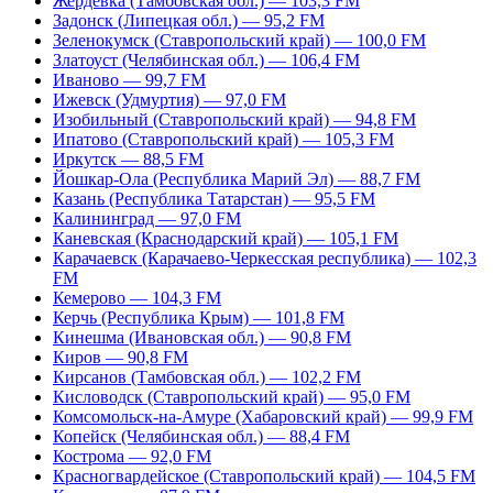
Жердевка (Тамбовская обл.) — 103,3 FM
Задонск (Липецкая обл.) — 95,2 FM
Зеленокумск (Ставропольский край) — 100,0 FM
Златоуст (Челябинская обл.) — 106,4 FM
Иваново — 99,7 FM
Ижевск (Удмуртия) — 97,0 FM
Изобильный (Ставропольский край) — 94,8 FM
Ипатово (Ставропольский край) — 105,3 FM
Иркутск — 88,5 FM
Йошкар-Ола (Республика Марий Эл) — 88,7 FM
Казань (Республика Татарстан) — 95,5 FM
Калининград — 97,0 FM
Каневская (Краснодарский край) — 105,1 FM
Карачаевск (Карачаево-Черкесская республика) — 102,3
FM
Кемерово — 104,3 FM
Керчь (Республика Крым) — 101,8 FM
Кинешма (Ивановская обл.) — 90,8 FM
Киров — 90,8 FM
Кирсанов (Тамбовская обл.) — 102,2 FM
Кисловодск (Ставропольский край) — 95,0 FM
Комсомольск-на-Амуре (Хабаровский край) — 99,9 FM
Копейск (Челябинская обл.) — 88,4 FM
Кострома — 92,0 FM
Красногвардейское (Ставропольский край) — 104,5 FM