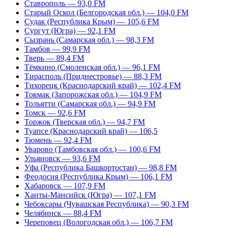
Ставрополь — 93,0 FM
Старый Оскол (Белгородская обл.) — 104,0 FM
Судак (Республика Крым) — 105,6 FM
Сургут (Югра) — 92,1 FM
Сызрань (Самарская обл.) — 98,3 FM
Тамбов — 99,9 FM
Тверь — 89,4 FM
Тёмкино (Смоленская обл.) — 96,1 FM
Тирасполь (Приднестровье) — 88,3 FM
Тихорецк (Краснодарский край) — 102,4 FM
Токмак (Запорожская обл.) — 104,9 FM
Тольятти (Самарская обл.) — 94,9 FM
Томск — 92,6 FM
Торжок (Тверская обл.) — 94,7 FM
Туапсе (Краснодарский край) — 106,5
Тюмень — 92,4 FM
Уварово (Тамбовская обл.) — 100,6 FM
Ульяновск — 93,6 FM
Уфа (Республика Башкортостан) — 98,8 FM
Феодосия (Республика Крым) — 106,1 FM
Хабаровск — 107,9 FM
Ханты-Мансийск (Югра) — 107,1 FM
Чебоксары (Чувашская Республика) — 90,3 FM
Челябинск — 88,4 FM
Череповец (Вологодская обл.) — 106,7 FM