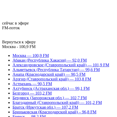
сейчас в эфире
FM-поток
Вернуться к эфиру
Москва - 100,9 FM
Москва — 100,9 FM
Абакан (Республика Хакасия) — 92,0 FM
Александровское (Ставропольский край) — 101,9 FM
Альметьевск (Республика Татарстан) — 99,6 FM
Анапа (Краснодарский край) — 90,5 FM
Арзгир (Ставропольский край) — 103,8 FM
Астрахань — 90,5 FM
Ахтубинск (Астраханская обл.) — 99,1 FM
Белгород — 103,2 FM
Бердянск (Запорожская обл.) — 102,7 FM
Благодарный (Ставропольский край) — 101,2 FM
Братск (Иркутская обл.) — 107,2 FM
Бриньковская (Краснодарский край) – 96,8 FM
Брянск — 98,2 FM