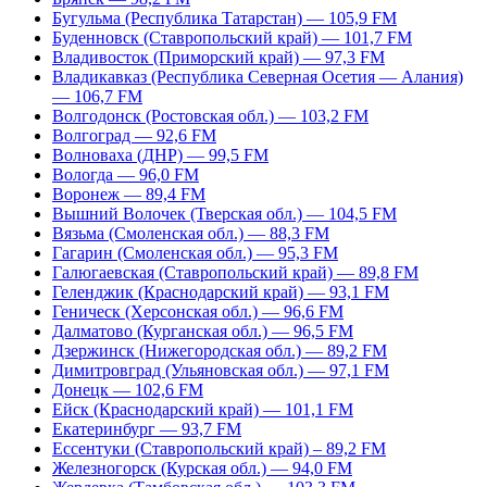
Бугульма (Республика Татарстан) — 105,9 FM
Буденновск (Ставропольский край) — 101,7 FM
Владивосток (Приморский край) — 97,3 FM
Владикавказ (Республика Северная Осетия — Алания)
— 106,7 FM
Волгодонск (Ростовская обл.) — 103,2 FM
Волгоград — 92,6 FM
Волноваха (ДНР) — 99,5 FM
Вологда — 96,0 FM
Воронеж — 89,4 FM
Вышний Волочек (Тверская обл.) — 104,5 FM
Вязьма (Смоленская обл.) — 88,3 FM
Гагарин (Смоленская обл.) — 95,3 FM
Галюгаевская (Ставропольский край) — 89,8 FM
Геленджик (Краснодарский край) — 93,1 FM
Геническ (Херсонская обл.) — 96,6 FM
Далматово (Курганская обл.) — 96,5 FM
Дзержинск (Нижегородская обл.) — 89,2 FM
Димитровград (Ульяновская обл.) — 97,1 FM
Донецк — 102,6 FM
Ейск (Краснодарский край) — 101,1 FM
Екатеринбург — 93,7 FM
Ессентуки (Ставропольский край) – 89,2 FM
Железногорск (Курская обл.) — 94,0 FM