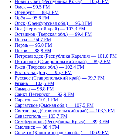
Новый Свет (Республика Крым) — 105,6 FM
Омск — 90,5 FM
Оренбург — 88,3 FM
Орёл — 95,6 FM
Орск (Оренбургская обл.) — 95,8 FM
Оса (Пермский край) — 103,3 FM
Осташков (Тверская обл.) — 99,4 FM
Пенза — 94,7 FM
Пермь — 95,0 FM
Псков — 88,8 FM
Петрозаводск (Республика Карелия) — 101,0 FM
Пятигорск (Ставропольский край) — 89,2 FM
Ржев (Тверская обл.) — 102,4 FM
Ростов-на-Дону — 95,7 FM
Русское (Ставропольский край) — 99,7 FM
Рязань — 102,5 FM
Самара — 96,8 FM
Санкт-Петербург — 92,9 FM
Саратов — 101,1 FM
Саргатское (Омская обл.) — 107,5 FM
Светлоград (Ставропольский край) — 103,3 FM
Севастополь — 103,7 FM
Симферополь (Республика Крым) — 89,3 FM
Смоленск — 88,4 FM
Советск (Калининградская обл.) — 106,9 FM