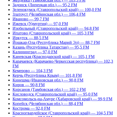
Жердевка (Тамбовская обл.) — 103,3 FM
Задонск (Липецкая обл.) — 95,2 FM
Зеленокумск (Ставропольский край) — 100,0 FM
Златоуст (Челябинская обл.) — 106,4 FM
Иваново — 99,7 FM
Ижевск (Удмуртия) — 97,0 FM
Изобильный (Ставропольский край) — 94,8 FM
Ипатово (Ставропольский край) — 105,3 FM
Иркутск — 88,5 FM
Йошкар-Ола (Республика Марий Эл) — 88,7 FM
Казань (Республика Татарстан) — 95,5 FM
Калининград — 97,0 FM
Каневская (Краснодарский край) — 105,1 FM
Карачаевск (Карачаево-Черкесская республика) — 102,3
FM
Кемерово — 104,3 FM
Керчь (Республика Крым) — 101,8 FM
Кинешма (Ивановская обл.) — 90,8 FM
Киров — 90,8 FM
Кирсанов (Тамбовская обл.) — 102,2 FM
Кисловодск (Ставропольский край) — 95,0 FM
Комсомольск-на-Амуре (Хабаровский край) — 99,9 FM
Копейск (Челябинская обл.) — 88,4 FM
Кострома — 92,0 FM
Красногвардейское (Ставропольский край) — 104,5 FM