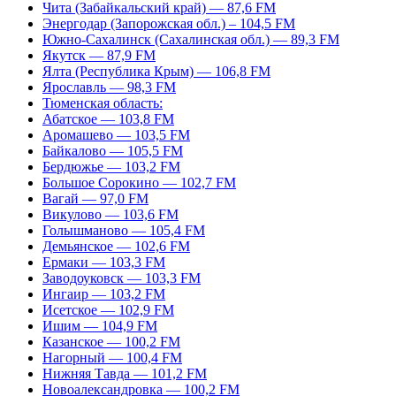
Чита (Забайкальский край) — 87,6 FM
Энергодар (Запорожская обл.) – 104,5 FM
Южно-Сахалинск (Сахалинская обл.) — 89,3 FM
Якутск — 87,9 FM
Ялта (Республика Крым) — 106,8 FM
Ярославль — 98,3 FM
Тюменская область:
Абатское — 103,8 FM
Аромашево — 103,5 FM
Байкалово — 105,5 FM
Бердюжье — 103,2 FM
Большое Сорокино — 102,7 FM
Вагай — 97,0 FM
Викулово — 103,6 FM
Голышманово — 105,4 FM
Демьянское — 102,6 FM
Ермаки — 103,3 FM
Заводоуковск — 103,3 FM
Ингаир — 103,2 FM
Исетское — 102,9 FM
Ишим — 104,9 FM
Казанское — 100,2 FM
Нагорный — 100,4 FM
Нижняя Тавда — 101,2 FM
Новоалександровка — 100,2 FM