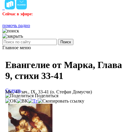
Сейчас в эфире:
помочь радио
Поиск
Главное меню
Евангелие от Марка, Глава
9, стихи 33-41
Скачать
Мк., 41 зач., IX, 33-41 (о. Стефан Домусчи)
Поделиться