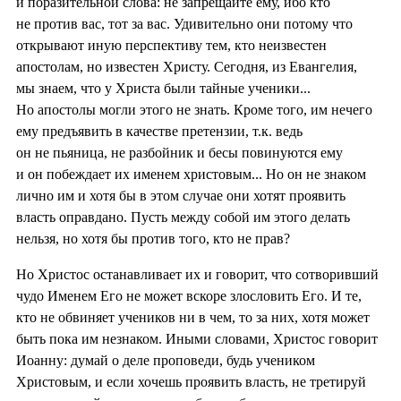
и поразительной слова: не запрещайте ему, ибо кто
не против вас, тот за вас. Удивительно они потому что
открывают иную перспективу тем, кто неизвестен
апостолам, но известен Христу. Сегодня, из Евангелия,
мы знаем, что у Христа были тайные ученики...
Но апостолы могли этого не знать. Кроме того, им нечего
ему предъявить в качестве претензии, т.к. ведь
он не пьяница, не разбойник и бесы повинуются ему
и он побеждает их именем христовым... Но он не знаком
лично им и хотя бы в этом случае они хотят проявить
власть оправдано. Пусть между собой им этого делать
нельзя, но хотя бы против того, кто не прав?
Но Христос останавливает их и говорит, что сотворивший
чудо Именем Его не может вскоре злословить Его. И те,
кто не обвиняет учеников ни в чем, то за них, хотя может
быть пока им незнаком. Иными словами, Христос говорит
Иоанну: думай о деле проповеди, будь учеником
Христовым, и если хочешь проявить власть, не третируй