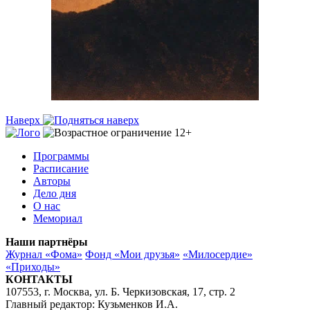
Наверх
Программы
Расписание
Авторы
Дело дня
О нас
Мемориал
Наши партнёры
Журнал «Фома»
Фонд «Мои друзья»
«Милосердие»
«Приходы»
КОНТАКТЫ
107553, г. Москва, ул. Б. Черкизовская, 17, стр. 2
Главный редактор: Кузьменков И.А.