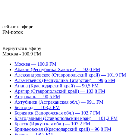
сейчас в эфире
FM-поток
Вернуться к эфиру
Москва - 100,9 FM
Москва — 100,9 FM
Абакан (Республика Хакасия) — 92,0 FM
Александровское (Ставропольский край) — 101,9 FM
Альметьевск (Республика Татарстан) — 99,6 FM
Анапа (Краснодарский край) — 90,5 FM
Арзгир (Ставропольский край) — 103,8 FM
Астрахань — 90,5 FM
Ахтубинск (Астраханская обл.) — 99,1 FM
Белгород — 103,2 FM
Бердянск (Запорожская обл.) — 102,7 FM
Благодарный (Ставропольский край) — 101,2 FM
Братск (Иркутская обл.) — 107,2 FM
Бриньковская (Краснодарский край) – 96,8 FM
Брянск — 98,2 FM