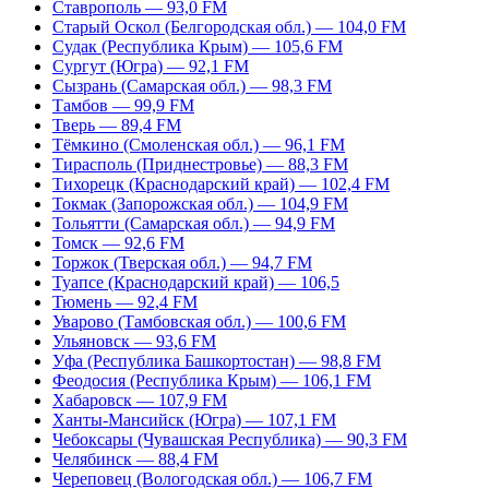
Ставрополь — 93,0 FM
Старый Оскол (Белгородская обл.) — 104,0 FM
Судак (Республика Крым) — 105,6 FM
Сургут (Югра) — 92,1 FM
Сызрань (Самарская обл.) — 98,3 FM
Тамбов — 99,9 FM
Тверь — 89,4 FM
Тёмкино (Смоленская обл.) — 96,1 FM
Тирасполь (Приднестровье) — 88,3 FM
Тихорецк (Краснодарский край) — 102,4 FM
Токмак (Запорожская обл.) — 104,9 FM
Тольятти (Самарская обл.) — 94,9 FM
Томск — 92,6 FM
Торжок (Тверская обл.) — 94,7 FM
Туапсе (Краснодарский край) — 106,5
Тюмень — 92,4 FM
Уварово (Тамбовская обл.) — 100,6 FM
Ульяновск — 93,6 FM
Уфа (Республика Башкортостан) — 98,8 FM
Феодосия (Республика Крым) — 106,1 FM
Хабаровск — 107,9 FM
Ханты-Мансийск (Югра) — 107,1 FM
Чебоксары (Чувашская Республика) — 90,3 FM
Челябинск — 88,4 FM
Череповец (Вологодская обл.) — 106,7 FM