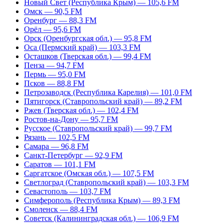
Новый Свет (Республика Крым) — 105,6 FM
Омск — 90,5 FM
Оренбург — 88,3 FM
Орёл — 95,6 FM
Орск (Оренбургская обл.) — 95,8 FM
Оса (Пермский край) — 103,3 FM
Осташков (Тверская обл.) — 99,4 FM
Пенза — 94,7 FM
Пермь — 95,0 FM
Псков — 88,8 FM
Петрозаводск (Республика Карелия) — 101,0 FM
Пятигорск (Ставропольский край) — 89,2 FM
Ржев (Тверская обл.) — 102,4 FM
Ростов-на-Дону — 95,7 FM
Русское (Ставропольский край) — 99,7 FM
Рязань — 102,5 FM
Самара — 96,8 FM
Санкт-Петербург — 92,9 FM
Саратов — 101,1 FM
Саргатское (Омская обл.) — 107,5 FM
Светлоград (Ставропольский край) — 103,3 FM
Севастополь — 103,7 FM
Симферополь (Республика Крым) — 89,3 FM
Смоленск — 88,4 FM
Советск (Калининградская обл.) — 106,9 FM