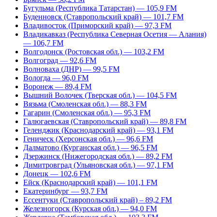
Бугульма (Республика Татарстан) — 105,9 FM
Буденновск (Ставропольский край) — 101,7 FM
Владивосток (Приморский край) — 97,3 FM
Владикавказ (Республика Северная Осетия — Алания)
— 106,7 FM
Волгодонск (Ростовская обл.) — 103,2 FM
Волгоград — 92,6 FM
Волноваха (ДНР) — 99,5 FM
Вологда — 96,0 FM
Воронеж — 89,4 FM
Вышний Волочек (Тверская обл.) — 104,5 FM
Вязьма (Смоленская обл.) — 88,3 FM
Гагарин (Смоленская обл.) — 95,3 FM
Галюгаевская (Ставропольский край) — 89,8 FM
Геленджик (Краснодарский край) — 93,1 FM
Геническ (Херсонская обл.) — 96,6 FM
Далматово (Курганская обл.) — 96,5 FM
Дзержинск (Нижегородская обл.) — 89,2 FM
Димитровград (Ульяновская обл.) — 97,1 FM
Донецк — 102,6 FM
Ейск (Краснодарский край) — 101,1 FM
Екатеринбург — 93,7 FM
Ессентуки (Ставропольский край) – 89,2 FM
Железногорск (Курская обл.) — 94,0 FM