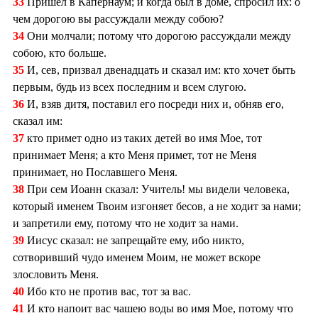
33
Пришел в Капернаум; и когда был в доме, спросил их: о
чем дорогою вы рассуждали между собою?
34
Они молчали; потому что дорогою рассуждали между
собою, кто больше.
35
И, сев, призвал двенадцать и сказал им: кто хочет быть
первым, будь из всех последним и всем слугою.
36
И, взяв дитя, поставил его посреди них и, обняв его,
сказал им:
37
кто примет одно из таких детей во имя Мое, тот
принимает Меня; а кто Меня примет, тот не Меня
принимает, но Пославшего Меня.
38
При сем Иоанн сказал: Учитель! мы видели человека,
который именем Твоим изгоняет бесов, а не ходит за нами;
и запретили ему, потому что не ходит за нами.
39
Иисус сказал: не запрещайте ему, ибо никто,
сотворивший чудо именем Моим, не может вскоре
злословить Меня.
40
Ибо кто не против вас, тот за вас.
41
И кто напоит вас чашею воды во имя Мое, потому что