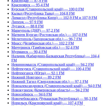
Краснодар — 87,9 FM
Красноярск — 95,4 FM
Курская (Ставропольский край) — 100,0 FM
Кызыл (Республика Тыва) — 104,8 FM
Лимасол (Республика Кипр) — 102,9 FM и 107,9 FM
Липецк — 97,9 FM
Луганск — 88,8 FM
Мариуполь (ДНР) — 97,2 FM
Матвеев Курган (Ростовская обл.) — 107,0 FM
Мелитополь (Запорожская обл.) — 96,7 FM
Миасс (Челябинская обл.) — 102,2 FM
Мичуринск (Тамбовская обл.) — 92,4 FM
Мурманск — 90,4 FM
Нальчик (Кабардино-Балкарская Республика) — 104,4
FM
Невинномысск (Ставропольский край) — 94,2 FM
Нефтекумск (Ставропольский край) — 100,4 FM
Нефтеюганск (Югра) — 92,1 FM
Нижний Новгород — 89,2 FM
Нижний Тагил (Свердловская обл.) — 97,1 FM
Новоалександровск (Ставропольский край) — 94,0 FM
Новокузнецк (Кемеровская область) — 94,2 FM
Новосибирск — 94,6 FM
Новочебоксарск (Чувашская Республика) — 90,3 FM
Норильск (Красноярский край) — 107,4 FM