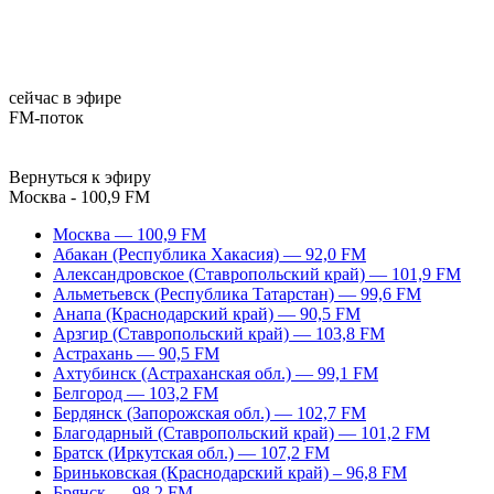
сейчас в эфире
FM-поток
Вернуться к эфиру
Москва - 100,9 FM
Москва — 100,9 FM
Абакан (Республика Хакасия) — 92,0 FM
Александровское (Ставропольский край) — 101,9 FM
Альметьевск (Республика Татарстан) — 99,6 FM
Анапа (Краснодарский край) — 90,5 FM
Арзгир (Ставропольский край) — 103,8 FM
Астрахань — 90,5 FM
Ахтубинск (Астраханская обл.) — 99,1 FM
Белгород — 103,2 FM
Бердянск (Запорожская обл.) — 102,7 FM
Благодарный (Ставропольский край) — 101,2 FM
Братск (Иркутская обл.) — 107,2 FM
Бриньковская (Краснодарский край) – 96,8 FM
Брянск — 98,2 FM