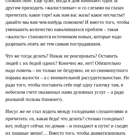
спокойствие. Ещё хуже, когда в дом начинают один за
другим приходить «жалостливые» и со слезами на глазах
причитать: какое горе! как нам вас жаль! какое несчастье!
давайте мы вам чем-нибудь поможем! И вместо того, чтобы
уменьшить количество навалившихся проблем – такая
«жалость» становится источником новых, которые надо
разрешать опять же тем самым пострадавшим.
Что же тогда делать? Никак не реагировать? Оставить
людей с их бедой одних? Конечно же, нет! Обязательно
надо помочь – но только не бездумно, не из сиюминутного
порыва жалости – а с внимательной рассудительностью. Не
ради того, чтобы поставить себе ещё одну галочку там, в
небесном счете оказанных нами духовных услуг – а ради
реальной пользы ближнего.
Иисус же не стал ходить между голодными слушателями и
причитать: ох, какая беда! что делать? столько голодных!
вот, пойдут сейчас по домам – и попадают в пути! и съедят
их хищные звери!… Вместо того, чтобы драматизировать