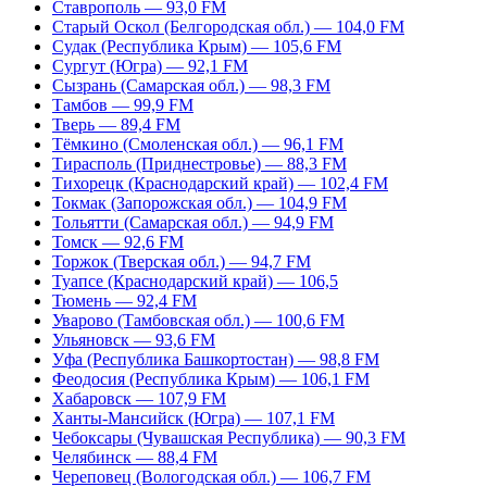
Ставрополь — 93,0 FM
Старый Оскол (Белгородская обл.) — 104,0 FM
Судак (Республика Крым) — 105,6 FM
Сургут (Югра) — 92,1 FM
Сызрань (Самарская обл.) — 98,3 FM
Тамбов — 99,9 FM
Тверь — 89,4 FM
Тёмкино (Смоленская обл.) — 96,1 FM
Тирасполь (Приднестровье) — 88,3 FM
Тихорецк (Краснодарский край) — 102,4 FM
Токмак (Запорожская обл.) — 104,9 FM
Тольятти (Самарская обл.) — 94,9 FM
Томск — 92,6 FM
Торжок (Тверская обл.) — 94,7 FM
Туапсе (Краснодарский край) — 106,5
Тюмень — 92,4 FM
Уварово (Тамбовская обл.) — 100,6 FM
Ульяновск — 93,6 FM
Уфа (Республика Башкортостан) — 98,8 FM
Феодосия (Республика Крым) — 106,1 FM
Хабаровск — 107,9 FM
Ханты-Мансийск (Югра) — 107,1 FM
Чебоксары (Чувашская Республика) — 90,3 FM
Челябинск — 88,4 FM
Череповец (Вологодская обл.) — 106,7 FM