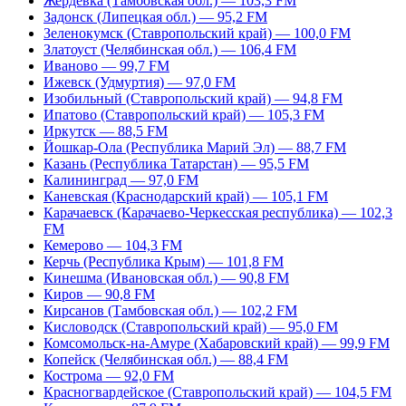
Жердевка (Тамбовская обл.) — 103,3 FM
Задонск (Липецкая обл.) — 95,2 FM
Зеленокумск (Ставропольский край) — 100,0 FM
Златоуст (Челябинская обл.) — 106,4 FM
Иваново — 99,7 FM
Ижевск (Удмуртия) — 97,0 FM
Изобильный (Ставропольский край) — 94,8 FM
Ипатово (Ставропольский край) — 105,3 FM
Иркутск — 88,5 FM
Йошкар-Ола (Республика Марий Эл) — 88,7 FM
Казань (Республика Татарстан) — 95,5 FM
Калининград — 97,0 FM
Каневская (Краснодарский край) — 105,1 FM
Карачаевск (Карачаево-Черкесская республика) — 102,3
FM
Кемерово — 104,3 FM
Керчь (Республика Крым) — 101,8 FM
Кинешма (Ивановская обл.) — 90,8 FM
Киров — 90,8 FM
Кирсанов (Тамбовская обл.) — 102,2 FM
Кисловодск (Ставропольский край) — 95,0 FM
Комсомольск-на-Амуре (Хабаровский край) — 99,9 FM
Копейск (Челябинская обл.) — 88,4 FM
Кострома — 92,0 FM
Красногвардейское (Ставропольский край) — 104,5 FM