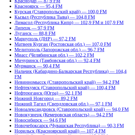
Краснодар — 87,9 FM
Красноярск — 95,4 FM
Курская (Ставропольский край) — 100,0 FM
Кызыл (Республика Тыва) — 104,8 FM
Лимасол (Республика Кипр) — 102,9 FM и 107,9 FM
Липецк — 97,9 FM
Луганск — 88,8 FM
Мариуполь (ДНР) — 97,2 FM
Матвеев Курган (Ростовская обл.) — 107,0 FM
Мелитополь (Запорожская обл.) — 96,7 FM
Миасс (Челябинская обл.) — 102,2 FM
Мичуринск (Тамбовская обл.) — 92,4 FM
Мурманск — 90,4 FM
Нальчик (Кабардино-Балкарская Республика) — 104,4
FM
Невинномысск (Ставропольский край) — 94,2 FM
Нефтекумск (Ставропольский край) — 100,4 FM
Нефтеюганск (Югра) — 92,1 FM
Нижний Новгород — 89,2 FM
Нижний Тагил (Свердловская обл.) — 97,1 FM
Новоалександровск (Ставропольский край) — 94,0 FM
Новокузнецк (Кемеровская область) — 94,2 FM
Новосибирск — 94,6 FM
Новочебоксарск (Чувашская Республика) — 90,3 FM
Норильск (Красноярский край) — 107,4 FM