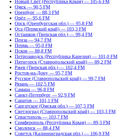
Новый Свет (Республика Крым) — 105,6 FM
Омск — 90,5 FM
Оренбург — 88,3 FM
Орёл — 95,6 FM
Орск (Оренбургская обл.) — 95,8 FM
Оса (Пермский край) — 103,3 FM
Осташков (Тверская обл.) — 99,4 FM
Пенза — 94,7 FM
Пермь — 95,0 FM
Псков — 88,8 FM
Петрозаводск (Республика Карелия) — 101,0 FM
Пятигорск (Ставропольский край) — 89,2 FM
Ржев (Тверская обл.) — 102,4 FM
Ростов-на-Дону — 95,7 FM
Русское (Ставропольский край) — 99,7 FM
Рязань — 102,5 FM
Самара — 96,8 FM
Санкт-Петербург — 92,9 FM
Саратов — 101,1 FM
Саргатское (Омская обл.) — 107,5 FM
Светлоград (Ставропольский край) — 103,3 FM
Севастополь — 103,7 FM
Симферополь (Республика Крым) — 89,3 FM
Смоленск — 88,4 FM
Советск (Калининградская обл.) — 106,9 FM