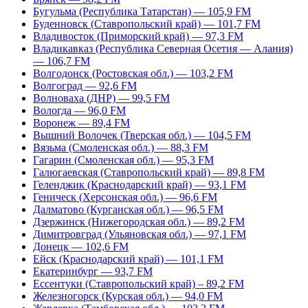
Бугульма (Республика Татарстан) — 105,9 FM
Буденновск (Ставропольский край) — 101,7 FM
Владивосток (Приморский край) — 97,3 FM
Владикавказ (Республика Северная Осетия — Алания)
— 106,7 FM
Волгодонск (Ростовская обл.) — 103,2 FM
Волгоград — 92,6 FM
Волноваха (ДНР) — 99,5 FM
Вологда — 96,0 FM
Воронеж — 89,4 FM
Вышний Волочек (Тверская обл.) — 104,5 FM
Вязьма (Смоленская обл.) — 88,3 FM
Гагарин (Смоленская обл.) — 95,3 FM
Галюгаевская (Ставропольский край) — 89,8 FM
Геленджик (Краснодарский край) — 93,1 FM
Геническ (Херсонская обл.) — 96,6 FM
Далматово (Курганская обл.) — 96,5 FM
Дзержинск (Нижегородская обл.) — 89,2 FM
Димитровград (Ульяновская обл.) — 97,1 FM
Донецк — 102,6 FM
Ейск (Краснодарский край) — 101,1 FM
Екатеринбург — 93,7 FM
Ессентуки (Ставропольский край) – 89,2 FM
Железногорск (Курская обл.) — 94,0 FM