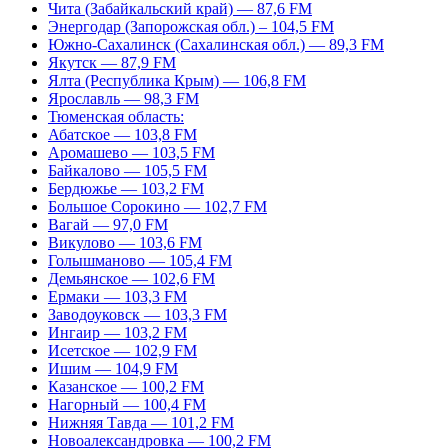
Чита (Забайкальский край) — 87,6 FM
Энергодар (Запорожская обл.) – 104,5 FM
Южно-Сахалинск (Сахалинская обл.) — 89,3 FM
Якутск — 87,9 FM
Ялта (Республика Крым) — 106,8 FM
Ярославль — 98,3 FM
Тюменская область:
Абатское — 103,8 FM
Аромашево — 103,5 FM
Байкалово — 105,5 FM
Бердюжье — 103,2 FM
Большое Сорокино — 102,7 FM
Вагай — 97,0 FM
Викулово — 103,6 FM
Голышманово — 105,4 FM
Демьянское — 102,6 FM
Ермаки — 103,3 FM
Заводоуковск — 103,3 FM
Ингаир — 103,2 FM
Исетское — 102,9 FM
Ишим — 104,9 FM
Казанское — 100,2 FM
Нагорный — 100,4 FM
Нижняя Тавда — 101,2 FM
Новоалександровка — 100,2 FM