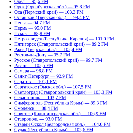
Орёл — 95,6 FM
Орск (Оренбургская обл.) — 95,8 FM
Оса (Пермский край) — 103,3 FM
Осташков (Тверская обл.) — 99,4 FM
Пенза — 94,7 FM
Пермь — 95,0 FM
Псков — 88,8 FM
Петрозаводск (Республика Карелия) — 101,0 FM
Пятигорск (Ставропольский край) — 89,2 FM
Ржев (Тверская обл.) — 102,4 FM
Ростов-на-Дону — 95,7 FM
Русское (Ставропольский край) — 99,7 FM
Рязань — 102,5 FM
Самара — 96,8 FM
Санкт-Петербург — 92,9 FM
Саратов — 101,1 FM
Саргатское (Омская обл.) — 107,5 FM
Светлоград (Ставропольский край) — 103,3 FM
Севастополь — 103,7 FM
Симферополь (Республика Крым) — 89,3 FM
Смоленск — 88,4 FM
Советск (Калининградская обл.) — 106,9 FM
Ставрополь — 93,0 FM
Старый Оскол (Белгородская обл.) — 104,0 FM
Судак (Республика Крым) — 105,6 FM