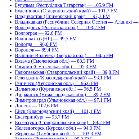
Бугульма (Республика Татарстан) — 105,9 FM
Буденновск (Ставропольский край) — 101,7 FM
Владивосток (Приморский край) — 97,3 FM
Владикавказ (Республика Северная Осетия — Алания) —
Волгодонск (Ростовская обл.) — 103,2 FM
Волгоград — 92,6 FM
Волноваха (ДНР) — 99,5 FM
Вологда — 96,0 FM
Воронеж — 89,4 FM
Вышний Волочек (Тверская обл.) — 104,5 FM
Вязьма (Смоленская обл.) — 88,3 FM
Гагарин (Смоленская обл.) — 95,3 FM
Галюгаевская (Ставропольский край) — 89,8 FM
Геленджик (Краснодарский край) — 93,1 FM
Геническ (Херсонская обл.) — 96,6 FM
Далматово (Курганская обл.) — 96,5 FM
Дзержинск (Нижегородская обл.) — 89,2 FM
Димитровград (Ульяновская обл.) — 97,1 FM
Донецк — 102,6 FM
Ейск (Краснодарский край) — 101,1 FM
Екатеринбург — 93,7 FM
Ессентуки (Ставропольский край) – 89,2 FM
Железногорск (Курская обл.) — 94,0 FM
Жердевка (Тамбовская обл.) — 103,3 FM