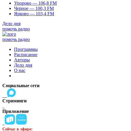
Упорово — 106,8 FM
Черное — 100,3 FM
Ярково — 103,4 FM
Дело дня
помочь радио
помочь радио
Программы
Расписание
Авторы
Дело дня
О нас
Социальные сети
Стриминги
Приложение
Сейчас в эфире: