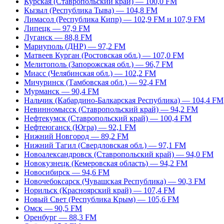
Курская (Ставропольский край) — 100,0 FM
Кызыл (Республика Тыва) — 104,8 FM
Лимасол (Республика Кипр) — 102,9 FM и 107,9 FM
Липецк — 97,9 FM
Луганск — 88,8 FM
Мариуполь (ДНР) — 97,2 FM
Матвеев Курган (Ростовская обл.) — 107,0 FM
Мелитополь (Запорожская обл.) — 96,7 FM
Миасс (Челябинская обл.) — 102,2 FM
Мичуринск (Тамбовская обл.) — 92,4 FM
Мурманск — 90,4 FM
Нальчик (Кабардино-Балкарская Республика) — 104,4 FM
Невинномысск (Ставропольский край) — 94,2 FM
Нефтекумск (Ставропольский край) — 100,4 FM
Нефтеюганск (Югра) — 92,1 FM
Нижний Новгород — 89,2 FM
Нижний Тагил (Свердловская обл.) — 97,1 FM
Новоалександровск (Ставропольский край) — 94,0 FM
Новокузнецк (Кемеровская область) — 94,2 FM
Новосибирск — 94,6 FM
Новочебоксарск (Чувашская Республика) — 90,3 FM
Норильск (Красноярский край) — 107,4 FM
Новый Свет (Республика Крым) — 105,6 FM
Омск — 90,5 FM
Оренбург — 88,3 FM