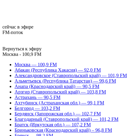
сейчас в эфире
FM-поток
Вернуться к эфиру
Москва - 100,9 FM
Москва — 100,9 FM
Абакан (Республика Хакасия) — 92,0 FM
Александровское (Ставропольский край) — 101,9 FM
Альметьевск (Республика Татарстан) — 99,6 FM
Анапа (Краснодарский край) — 90,5 FM
Арзгир (Ставропольский край) — 103,8 FM
Астрахань — 90,5 FM
Ахтубинск (Астраханская обл.) — 99,1 FM
Белгород — 103,2 FM
Бердянск (Запорожская обл.) — 102,7 FM
Благодарный (Ставропольский край) — 101,2 FM
Братск (Иркутская обл.) — 107,2 FM
Бриньковская (Краснодарский край) – 96,8 FM
Брянск — 98,2 FM