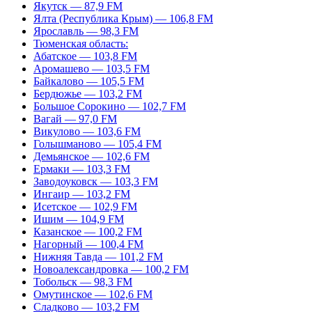
Якутск — 87,9 FM
Ялта (Республика Крым) — 106,8 FM
Ярославль — 98,3 FM
Тюменская область:
Абатское — 103,8 FM
Аромашево — 103,5 FM
Байкалово — 105,5 FM
Бердюжье — 103,2 FM
Большое Сорокино — 102,7 FM
Вагай — 97,0 FM
Викулово — 103,6 FM
Голышманово — 105,4 FM
Демьянское — 102,6 FM
Ермаки — 103,3 FM
Заводоуковск — 103,3 FM
Ингаир — 103,2 FM
Исетское — 102,9 FM
Ишим — 104,9 FM
Казанское — 100,2 FM
Нагорный — 100,4 FM
Нижняя Тавда — 101,2 FM
Новоалександровка — 100,2 FM
Тобольск — 98,3 FM
Омутинское — 102,6 FM
Сладково — 103,2 FM