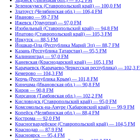
Задонск (Липецкая обл.) — 95,2 FM
Зеленокумск (Ставропольский край) — 100,0 FM
Златоуст (Челябинская обл.) — 106,4 FM
Иваново — 99,7 FM
Ижевск (Удмуртия) — 97,0 FM
Изобильный (Ставропольский край) — 94,8 FM
Ипатово (Ставропольский край) — 105,3 FM
Иркутск — 88,5 FM
Йошкар-Ола (Республика Марий Эл) — 88,7 FM
Казань (Республика Татарстан) — 95,5 FM
Калининград — 97,0 FM
Каневская (Краснодарский край) — 105,1 FM
Карачаевск (Карачаево-Черкесская республика) — 102,3 
Кемерово — 104,3 FM
Керчь (Республика Крым) — 101,8 FM
Кинешма (Ивановская обл.) — 90,8 FM
Киров — 90,8 FM
Кирсанов (Тамбовская обл.) — 102,2 FM
Кисловодск (Ставропольский край) — 95,0 FM
Комсомольск-на-Амуре (Хабаровский край) — 99,9 FM
Копейск (Челябинская обл.) — 88,4 FM
Кострома — 92,0 FM
Красногвардейское (Ставропольский край) — 104,5 FM
Краснодар — 87,9 FM
Красноярск — 95,4 FM