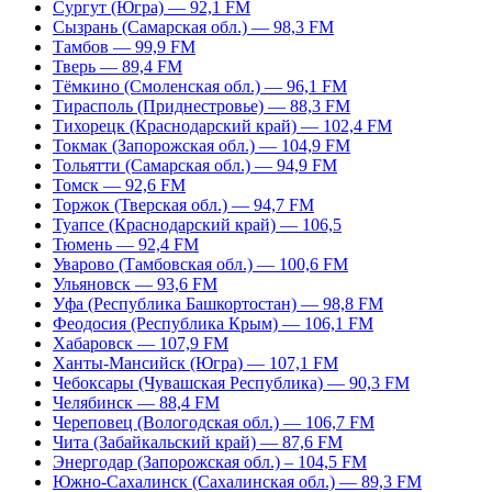
Сургут (Югра) — 92,1 FM
Сызрань (Самарская обл.) — 98,3 FM
Тамбов — 99,9 FM
Тверь — 89,4 FM
Тёмкино (Смоленская обл.) — 96,1 FM
Тирасполь (Приднестровье) — 88,3 FM
Тихорецк (Краснодарский край) — 102,4 FM
Токмак (Запорожская обл.) — 104,9 FM
Тольятти (Самарская обл.) — 94,9 FM
Томск — 92,6 FM
Торжок (Тверская обл.) — 94,7 FM
Туапсе (Краснодарский край) — 106,5
Тюмень — 92,4 FM
Уварово (Тамбовская обл.) — 100,6 FM
Ульяновск — 93,6 FM
Уфа (Республика Башкортостан) — 98,8 FM
Феодосия (Республика Крым) — 106,1 FM
Хабаровск — 107,9 FM
Ханты-Мансийск (Югра) — 107,1 FM
Чебоксары (Чувашская Республика) — 90,3 FM
Челябинск — 88,4 FM
Череповец (Вологодская обл.) — 106,7 FM
Чита (Забайкальский край) — 87,6 FM
Энергодар (Запорожская обл.) – 104,5 FM
Южно-Сахалинск (Сахалинская обл.) — 89,3 FM