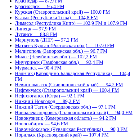
Краснодар — 87,9 FM
Красноярск — 95,4 FM
Курская (Ставропольский край) — 100,0 FM
Кызыл (Республика Тыва) — 104,8 FM
Лимасол (Республика Кипр) — 102,9 FM и 107,9 FM
Липецк — 97,9 FM
Луганск — 88,8 FM
Мариуполь (ДНР) — 97,2 FM
Матвеев Курган (Ростовская обл.) — 107,0 FM
Мелитополь (Запорожская обл.) — 96,7 FM
Миасс (Челябинская обл.) — 102,2 FM
Мичуринск (Тамбовская обл.) — 92,4 FM
Мурманск — 90,4 FM
Нальчик (Кабардино-Балкарская Республика) — 104,4
FM
Невинномысск (Ставропольский край) — 94,2 FM
Нефтекумск (Ставропольский край) — 100,4 FM
Нефтеюганск (Югра) — 92,1 FM
Нижний Новгород — 89,2 FM
Нижний Тагил (Свердловская обл.) — 97,1 FM
Новоалександровск (Ставропольский край) — 94,0 FM
Новокузнецк (Кемеровская область) — 94,2 FM
Новосибирск — 94,6 FM
Новочебоксарск (Чувашская Республика) — 90,3 FM
Норильск (Красноярский край) — 107,4 FM