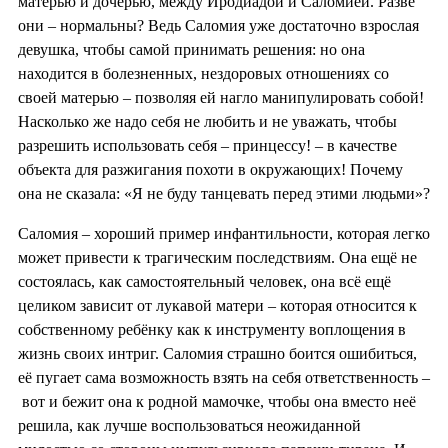
матерью и дочерью, между Иродиадой и Саломией. Разве
они – нормальны? Ведь Саломия уже достаточно взрослая
девушка, чтобы самой принимать решения: но она
находится в болезненных, нездоровых отношениях со
своей матерью – позволяя ей нагло манипулировать собой!
Насколько же надо себя не любить и не уважать, чтобы
разрешить использовать себя – принцессу! – в качестве
объекта для разжигания похоти в окружающих! Почему
она не сказала: «Я не буду танцевать перед этими людьми»?
Саломия – хороший пример инфантильности, которая легко
может привести к трагическим последствиям. Она ещё не
состоялась, как самостоятельный человек, она всё ещё
целиком зависит от лукавой матери – которая относится к
собственному ребёнку как к инструменту воплощения в
жизнь своих интриг. Саломия страшно боится ошибиться,
её пугает сама возможность взять на себя ответственность –
вот и бежит она к родной мамочке, чтобы она вместо неё
решила, как лучше воспользоваться неожиданной