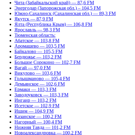
Чита (Забайкальский край) — 87,6 FM
Энергодар (Запорожская обл.) – 104,5 FM
Южно-Сахалинск (Сахалинская обл.) — 89,3 FM
Якутск — 87,9 FM
Ялта (Республика Крым) — 106,8 FM
Ярославль — 98,3 FM
Тюменская область:
Абатское — 103,8 FM
Аромашево — 103,5 FM
Байкалово — 105,5 FM
Бердюжье — 103,2 FM
Большое Сорокино — 102,7 FM
Вагай — 97,0 FM
Викулово — 103,6 FM
Голышманово — 105,4 FM
Демьянское — 102,6 FM
Ермаки — 103,3 FM
Заводоуковск — 103,3 FM
Ингаир — 103,2 FM
Исетское — 102,9 FM
Ишим — 104,9 FM
Казанское — 100,2 FM
Нагорный — 100,4 FM
Нижняя Тавда — 101,2 FM
Новоалександровка — 100,2 FM