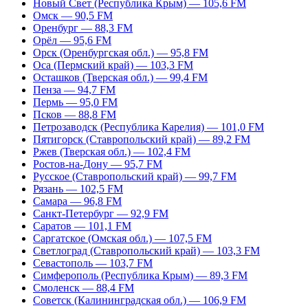
Новый Свет (Республика Крым) — 105,6 FM
Омск — 90,5 FM
Оренбург — 88,3 FM
Орёл — 95,6 FM
Орск (Оренбургская обл.) — 95,8 FM
Оса (Пермский край) — 103,3 FM
Осташков (Тверская обл.) — 99,4 FM
Пенза — 94,7 FM
Пермь — 95,0 FM
Псков — 88,8 FM
Петрозаводск (Республика Карелия) — 101,0 FM
Пятигорск (Ставропольский край) — 89,2 FM
Ржев (Тверская обл.) — 102,4 FM
Ростов-на-Дону — 95,7 FM
Русское (Ставропольский край) — 99,7 FM
Рязань — 102,5 FM
Самара — 96,8 FM
Санкт-Петербург — 92,9 FM
Саратов — 101,1 FM
Саргатское (Омская обл.) — 107,5 FM
Светлоград (Ставропольский край) — 103,3 FM
Севастополь — 103,7 FM
Симферополь (Республика Крым) — 89,3 FM
Смоленск — 88,4 FM
Советск (Калининградская обл.) — 106,9 FM