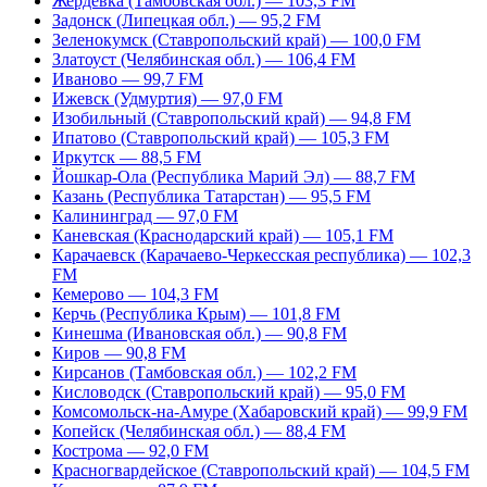
Жердевка (Тамбовская обл.) — 103,3 FM
Задонск (Липецкая обл.) — 95,2 FM
Зеленокумск (Ставропольский край) — 100,0 FM
Златоуст (Челябинская обл.) — 106,4 FM
Иваново — 99,7 FM
Ижевск (Удмуртия) — 97,0 FM
Изобильный (Ставропольский край) — 94,8 FM
Ипатово (Ставропольский край) — 105,3 FM
Иркутск — 88,5 FM
Йошкар-Ола (Республика Марий Эл) — 88,7 FM
Казань (Республика Татарстан) — 95,5 FM
Калининград — 97,0 FM
Каневская (Краснодарский край) — 105,1 FM
Карачаевск (Карачаево-Черкесская республика) — 102,3
FM
Кемерово — 104,3 FM
Керчь (Республика Крым) — 101,8 FM
Кинешма (Ивановская обл.) — 90,8 FM
Киров — 90,8 FM
Кирсанов (Тамбовская обл.) — 102,2 FM
Кисловодск (Ставропольский край) — 95,0 FM
Комсомольск-на-Амуре (Хабаровский край) — 99,9 FM
Копейск (Челябинская обл.) — 88,4 FM
Кострома — 92,0 FM
Красногвардейское (Ставропольский край) — 104,5 FM