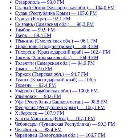
Ставрополь — 93,0 FM
Старый Оскол (Белгородская обл.) — 104,0 FM
Судак (Республика Крым) — 105,6 FM
Сургут (Югра) — 92,1 FM
Сызрань (Самарская обл.) — 98,3 FM
Тамбов — 99,9 FM
Тверь — 89,4 FM
Тёмкино (Смоленская обл.) — 96,1 FM
Тирасполь (Приднестровье) — 88,3 FM
Тихорецк (Краснодарский край) — 102,4 FM
Токмак (Запорожская обл.) — 104,9 FM
Тольятти (Самарская обл.) — 94,9 FM
Томск — 92,6 FM
Торжок (Тверская обл.) — 94,7 FM
Туапсе (Краснодарский край) — 106,5
Тюмень — 92,4 FM
Уварово (Тамбовская обл.) — 100,6 FM
Ульяновск — 93,6 FM
Уфа (Республика Башкортостан) — 98,8 FM
Феодосия (Республика Крым) — 106,1 FM
Хабаровск — 107,9 FM
Ханты-Мансийск (Югра) — 107,1 FM
Чебоксары (Чувашская Республика) — 90,3 FM
Челябинск — 88,4 FM
Череповец (Вологодская обл.) — 106,7 FM