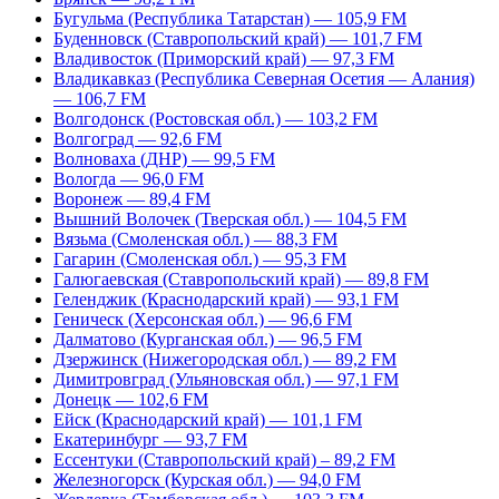
Бугульма (Республика Татарстан) — 105,9 FM
Буденновск (Ставропольский край) — 101,7 FM
Владивосток (Приморский край) — 97,3 FM
Владикавказ (Республика Северная Осетия — Алания)
— 106,7 FM
Волгодонск (Ростовская обл.) — 103,2 FM
Волгоград — 92,6 FM
Волноваха (ДНР) — 99,5 FM
Вологда — 96,0 FM
Воронеж — 89,4 FM
Вышний Волочек (Тверская обл.) — 104,5 FM
Вязьма (Смоленская обл.) — 88,3 FM
Гагарин (Смоленская обл.) — 95,3 FM
Галюгаевская (Ставропольский край) — 89,8 FM
Геленджик (Краснодарский край) — 93,1 FM
Геническ (Херсонская обл.) — 96,6 FM
Далматово (Курганская обл.) — 96,5 FM
Дзержинск (Нижегородская обл.) — 89,2 FM
Димитровград (Ульяновская обл.) — 97,1 FM
Донецк — 102,6 FM
Ейск (Краснодарский край) — 101,1 FM
Екатеринбург — 93,7 FM
Ессентуки (Ставропольский край) – 89,2 FM
Железногорск (Курская обл.) — 94,0 FM