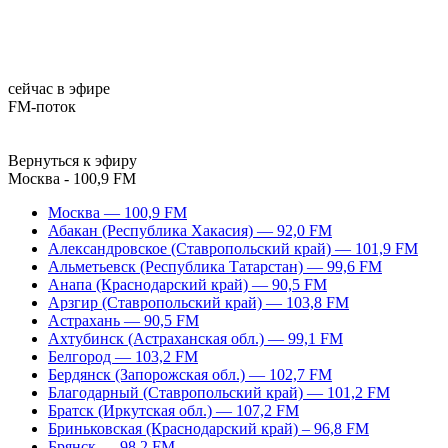
сейчас в эфире
FM-поток
Вернуться к эфиру
Москва - 100,9 FM
Москва — 100,9 FM
Абакан (Республика Хакасия) — 92,0 FM
Александровское (Ставропольский край) — 101,9 FM
Альметьевск (Республика Татарстан) — 99,6 FM
Анапа (Краснодарский край) — 90,5 FM
Арзгир (Ставропольский край) — 103,8 FM
Астрахань — 90,5 FM
Ахтубинск (Астраханская обл.) — 99,1 FM
Белгород — 103,2 FM
Бердянск (Запорожская обл.) — 102,7 FM
Благодарный (Ставропольский край) — 101,2 FM
Братск (Иркутская обл.) — 107,2 FM
Бриньковская (Краснодарский край) – 96,8 FM
Брянск — 98,2 FM