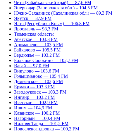
Чита (Забайкальский край) — 87,6 FM
Энергодар (Запорожская обл.) – 104,5 FM
Южно-Сахалинск (Сахалинская обл.) — 89,3 FM
Якутск — 87,9 FM
Ялта (Республика Крым) — 106,8 FM
Ярославль — 98,3 FM
Тюменская область:
Абатское — 103,8 FM
Аромашево — 103,5 FM
Байкалово — 105,5 FM
Бердюжье — 103,2 FM
Большое Сорокино — 102,7 FM
Вагай — 97,0 FM
Викулово — 103,6 FM
Голышманово — 105,4 FM
Демьянское — 102,6 FM
Ермаки — 103,3 FM
Заводоуковск — 103,3 FM
Ингаир — 103,2 FM
Исетское — 102,9 FM
Ишим — 104,9 FM
Казанское — 100,2 FM
Нагорный — 100,4 FM
Нижняя Тавда — 101,2 FM
Новоалександровка — 100,2 FM