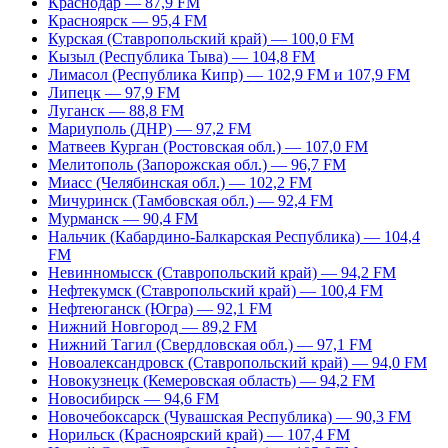
Краснодар — 87,9 FM
Красноярск — 95,4 FM
Курская (Ставропольский край) — 100,0 FM
Кызыл (Республика Тыва) — 104,8 FM
Лимасол (Республика Кипр) — 102,9 FM и 107,9 FM
Липецк — 97,9 FM
Луганск — 88,8 FM
Мариуполь (ДНР) — 97,2 FM
Матвеев Курган (Ростовская обл.) — 107,0 FM
Мелитополь (Запорожская обл.) — 96,7 FM
Миасс (Челябинская обл.) — 102,2 FM
Мичуринск (Тамбовская обл.) — 92,4 FM
Мурманск — 90,4 FM
Нальчик (Кабардино-Балкарская Республика) — 104,4
FM
Невинномысск (Ставропольский край) — 94,2 FM
Нефтекумск (Ставропольский край) — 100,4 FM
Нефтеюганск (Югра) — 92,1 FM
Нижний Новгород — 89,2 FM
Нижний Тагил (Свердловская обл.) — 97,1 FM
Новоалександровск (Ставропольский край) — 94,0 FM
Новокузнецк (Кемеровская область) — 94,2 FM
Новосибирск — 94,6 FM
Новочебоксарск (Чувашская Республика) — 90,3 FM
Норильск (Красноярский край) — 107,4 FM