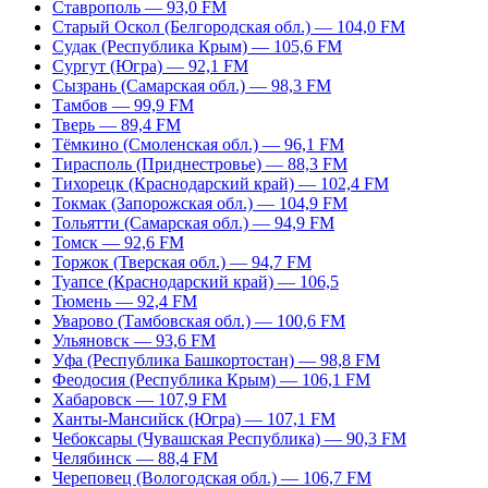
Ставрополь — 93,0 FM
Старый Оскол (Белгородская обл.) — 104,0 FM
Судак (Республика Крым) — 105,6 FM
Сургут (Югра) — 92,1 FM
Сызрань (Самарская обл.) — 98,3 FM
Тамбов — 99,9 FM
Тверь — 89,4 FM
Тёмкино (Смоленская обл.) — 96,1 FM
Тирасполь (Приднестровье) — 88,3 FM
Тихорецк (Краснодарский край) — 102,4 FM
Токмак (Запорожская обл.) — 104,9 FM
Тольятти (Самарская обл.) — 94,9 FM
Томск — 92,6 FM
Торжок (Тверская обл.) — 94,7 FM
Туапсе (Краснодарский край) — 106,5
Тюмень — 92,4 FM
Уварово (Тамбовская обл.) — 100,6 FM
Ульяновск — 93,6 FM
Уфа (Республика Башкортостан) — 98,8 FM
Феодосия (Республика Крым) — 106,1 FM
Хабаровск — 107,9 FM
Ханты-Мансийск (Югра) — 107,1 FM
Чебоксары (Чувашская Республика) — 90,3 FM
Челябинск — 88,4 FM
Череповец (Вологодская обл.) — 106,7 FM