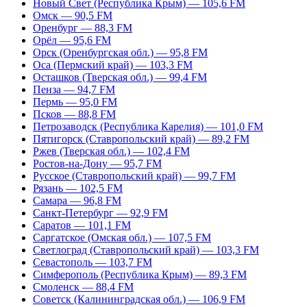
Новый Свет (Республика Крым) — 105,6 FM
Омск — 90,5 FM
Оренбург — 88,3 FM
Орёл — 95,6 FM
Орск (Оренбургская обл.) — 95,8 FM
Оса (Пермский край) — 103,3 FM
Осташков (Тверская обл.) — 99,4 FM
Пенза — 94,7 FM
Пермь — 95,0 FM
Псков — 88,8 FM
Петрозаводск (Республика Карелия) — 101,0 FM
Пятигорск (Ставропольский край) — 89,2 FM
Ржев (Тверская обл.) — 102,4 FM
Ростов-на-Дону — 95,7 FM
Русское (Ставропольский край) — 99,7 FM
Рязань — 102,5 FM
Самара — 96,8 FM
Санкт-Петербург — 92,9 FM
Саратов — 101,1 FM
Саргатское (Омская обл.) — 107,5 FM
Светлоград (Ставропольский край) — 103,3 FM
Севастополь — 103,7 FM
Симферополь (Республика Крым) — 89,3 FM
Смоленск — 88,4 FM
Советск (Калининградская обл.) — 106,9 FM