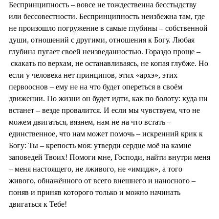
Беспринципность – вовсе не тождественна бесстыдству
или бессовестности. Беспринципность неизбежна там, где
не произошло погружение в самые глубины – собственной
души, отношений с другими, отношения к Богу. Любая
глубина пугает своей неизведанностью. Гораздо проще –
скакать по верхам, не останавливаясь, не копая глубже. Но
если у человека нет принципов, этих «архэ», этих
первооснов – ему не на что будет опереться в своём
движении. По жизни он будет идти, как по болоту: куда ни
встанет – везде провалится. И если мы чувствуем, что не
можем двигаться, вязнем, нам не на что встать –
единственное, что нам может помочь – искренний крик к
Богу: Ты – крепость моя: утверди сердце моё на камне
заповедей Твоих! Помоги мне, Господи, найти внутри меня
– меня настоящего, не лживого, не «имидж», а того
живого, обнажённого от всего внешнего и наносного –
поняв и приняв которого только и можно начинать
двигаться к Тебе!