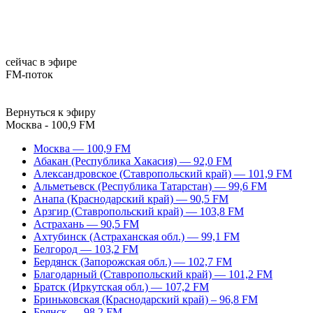
сейчас в эфире
FM-поток
Вернуться к эфиру
Москва - 100,9 FM
Москва — 100,9 FM
Абакан (Республика Хакасия) — 92,0 FM
Александровское (Ставропольский край) — 101,9 FM
Альметьевск (Республика Татарстан) — 99,6 FM
Анапа (Краснодарский край) — 90,5 FM
Арзгир (Ставропольский край) — 103,8 FM
Астрахань — 90,5 FM
Ахтубинск (Астраханская обл.) — 99,1 FM
Белгород — 103,2 FM
Бердянск (Запорожская обл.) — 102,7 FM
Благодарный (Ставропольский край) — 101,2 FM
Братск (Иркутская обл.) — 107,2 FM
Бриньковская (Краснодарский край) – 96,8 FM
Брянск — 98,2 FM