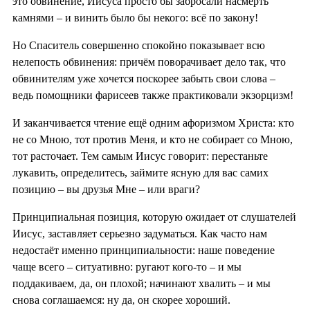
это обвинение, Иисуса просто бы забросали насмерть
камнями – и винить было бы некого: всё по закону!
Но Спаситель совершенно спокойно показывает всю
нелепость обвинения: причём поворачивает дело так, что
обвинителям уже хочется поскорее забыть свои слова –
ведь помощники фарисеев также практиковали экзорцизм!
И заканчивается чтение ещё одним афоризмом Христа: кто
не со Мною, тот против Меня, и кто не собирает со Мною,
тот расточает. Тем самым Иисус говорит: перестаньте
лукавить, определитесь, займите ясную для вас самих
позицию – вы друзья Мне – или враги?
Принципиальная позиция, которую ожидает от слушателей
Иисус, заставляет серьезно задуматься. Как часто нам
недостаёт именно принципиальности: наше поведение
чаще всего – ситуативно: ругают кого-то – и мы
поддакиваем, да, он плохой; начинают хвалить – и мы
снова соглашаемся: ну да, он скорее хороший.