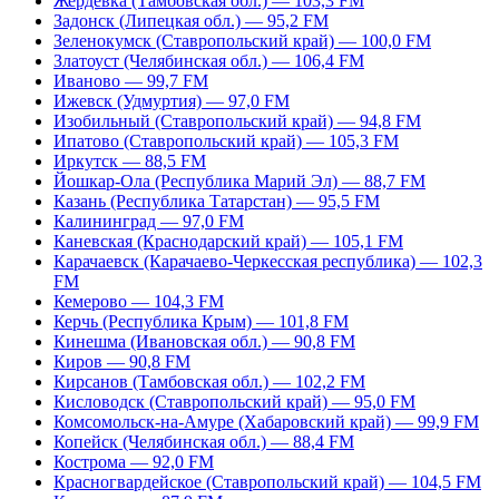
Жердевка (Тамбовская обл.) — 103,3 FM
Задонск (Липецкая обл.) — 95,2 FM
Зеленокумск (Ставропольский край) — 100,0 FM
Златоуст (Челябинская обл.) — 106,4 FM
Иваново — 99,7 FM
Ижевск (Удмуртия) — 97,0 FM
Изобильный (Ставропольский край) — 94,8 FM
Ипатово (Ставропольский край) — 105,3 FM
Иркутск — 88,5 FM
Йошкар-Ола (Республика Марий Эл) — 88,7 FM
Казань (Республика Татарстан) — 95,5 FM
Калининград — 97,0 FM
Каневская (Краснодарский край) — 105,1 FM
Карачаевск (Карачаево-Черкесская республика) — 102,3
FM
Кемерово — 104,3 FM
Керчь (Республика Крым) — 101,8 FM
Кинешма (Ивановская обл.) — 90,8 FM
Киров — 90,8 FM
Кирсанов (Тамбовская обл.) — 102,2 FM
Кисловодск (Ставропольский край) — 95,0 FM
Комсомольск-на-Амуре (Хабаровский край) — 99,9 FM
Копейск (Челябинская обл.) — 88,4 FM
Кострома — 92,0 FM
Красногвардейское (Ставропольский край) — 104,5 FM