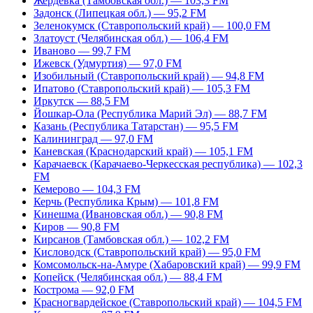
Жердевка (Тамбовская обл.) — 103,3 FM
Задонск (Липецкая обл.) — 95,2 FM
Зеленокумск (Ставропольский край) — 100,0 FM
Златоуст (Челябинская обл.) — 106,4 FM
Иваново — 99,7 FM
Ижевск (Удмуртия) — 97,0 FM
Изобильный (Ставропольский край) — 94,8 FM
Ипатово (Ставропольский край) — 105,3 FM
Иркутск — 88,5 FM
Йошкар-Ола (Республика Марий Эл) — 88,7 FM
Казань (Республика Татарстан) — 95,5 FM
Калининград — 97,0 FM
Каневская (Краснодарский край) — 105,1 FM
Карачаевск (Карачаево-Черкесская республика) — 102,3
FM
Кемерово — 104,3 FM
Керчь (Республика Крым) — 101,8 FM
Кинешма (Ивановская обл.) — 90,8 FM
Киров — 90,8 FM
Кирсанов (Тамбовская обл.) — 102,2 FM
Кисловодск (Ставропольский край) — 95,0 FM
Комсомольск-на-Амуре (Хабаровский край) — 99,9 FM
Копейск (Челябинская обл.) — 88,4 FM
Кострома — 92,0 FM
Красногвардейское (Ставропольский край) — 104,5 FM