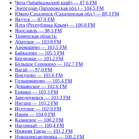
Чита (Забайкальский край) — 87,6 FM
Энергодар (Запорожская обл.) – 104,5 FM
Южно-Сахалинск (Сахалинская обл.) — 89,3 FM
Якутск — 87,9 FM
Ялта (Республика Крым) — 106,8 FM
Ярославль — 98,3 FM
Тюменская область:
Абатское — 103,8 FM
Аромашево — 103,5 FM
Байкалово — 105,5 FM
Бердюжье — 103,2 FM
Большое Сорокино — 102,7 FM
Вагай — 97,0 FM
Викулово — 103,6 FM
Голышманово — 105,4 FM
Демьянское — 102,6 FM
Ермаки — 103,3 FM
Заводоуковск — 103,3 FM
Ингаир — 103,2 FM
Исетское — 102,9 FM
Ишим — 104,9 FM
Казанское — 100,2 FM
Нагорный — 100,4 FM
Нижняя Тавда — 101,2 FM
Новоалександровка — 100,2 FM