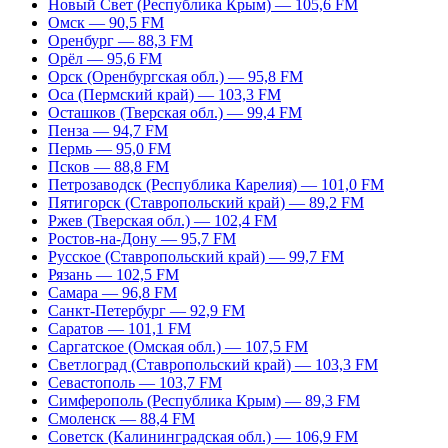
Новый Свет (Республика Крым) — 105,6 FM
Омск — 90,5 FM
Оренбург — 88,3 FM
Орёл — 95,6 FM
Орск (Оренбургская обл.) — 95,8 FM
Оса (Пермский край) — 103,3 FM
Осташков (Тверская обл.) — 99,4 FM
Пенза — 94,7 FM
Пермь — 95,0 FM
Псков — 88,8 FM
Петрозаводск (Республика Карелия) — 101,0 FM
Пятигорск (Ставропольский край) — 89,2 FM
Ржев (Тверская обл.) — 102,4 FM
Ростов-на-Дону — 95,7 FM
Русское (Ставропольский край) — 99,7 FM
Рязань — 102,5 FM
Самара — 96,8 FM
Санкт-Петербург — 92,9 FM
Саратов — 101,1 FM
Саргатское (Омская обл.) — 107,5 FM
Светлоград (Ставропольский край) — 103,3 FM
Севастополь — 103,7 FM
Симферополь (Республика Крым) — 89,3 FM
Смоленск — 88,4 FM
Советск (Калининградская обл.) — 106,9 FM