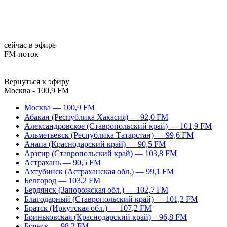
сейчас в эфире
FM-поток
Вернуться к эфиру
Москва - 100,9 FM
Москва — 100,9 FM
Абакан (Республика Хакасия) — 92,0 FM
Александровское (Ставропольский край) — 101,9 FM
Альметьевск (Республика Татарстан) — 99,6 FM
Анапа (Краснодарский край) — 90,5 FM
Арзгир (Ставропольский край) — 103,8 FM
Астрахань — 90,5 FM
Ахтубинск (Астраханская обл.) — 99,1 FM
Белгород — 103,2 FM
Бердянск (Запорожская обл.) — 102,7 FM
Благодарный (Ставропольский край) — 101,2 FM
Братск (Иркутская обл.) — 107,2 FM
Бриньковская (Краснодарский край) – 96,8 FM
Брянск — 98,2 FM