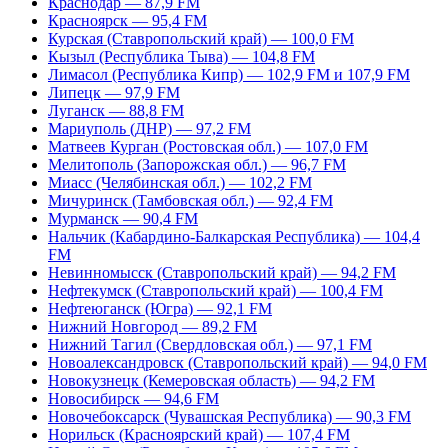
Краснодар — 87,9 FM
Красноярск — 95,4 FM
Курская (Ставропольский край) — 100,0 FM
Кызыл (Республика Тыва) — 104,8 FM
Лимасол (Республика Кипр) — 102,9 FM и 107,9 FM
Липецк — 97,9 FM
Луганск — 88,8 FM
Мариуполь (ДНР) — 97,2 FM
Матвеев Курган (Ростовская обл.) — 107,0 FM
Мелитополь (Запорожская обл.) — 96,7 FM
Миасс (Челябинская обл.) — 102,2 FM
Мичуринск (Тамбовская обл.) — 92,4 FM
Мурманск — 90,4 FM
Нальчик (Кабардино-Балкарская Республика) — 104,4
FM
Невинномысск (Ставропольский край) — 94,2 FM
Нефтекумск (Ставропольский край) — 100,4 FM
Нефтеюганск (Югра) — 92,1 FM
Нижний Новгород — 89,2 FM
Нижний Тагил (Свердловская обл.) — 97,1 FM
Новоалександровск (Ставропольский край) — 94,0 FM
Новокузнецк (Кемеровская область) — 94,2 FM
Новосибирск — 94,6 FM
Новочебоксарск (Чувашская Республика) — 90,3 FM
Норильск (Красноярский край) — 107,4 FM