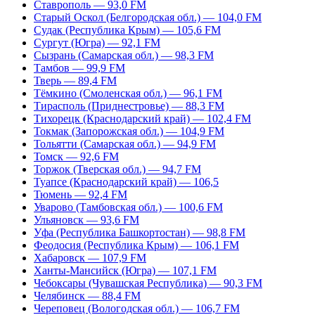
Ставрополь — 93,0 FM
Старый Оскол (Белгородская обл.) — 104,0 FM
Судак (Республика Крым) — 105,6 FM
Сургут (Югра) — 92,1 FM
Сызрань (Самарская обл.) — 98,3 FM
Тамбов — 99,9 FM
Тверь — 89,4 FM
Тёмкино (Смоленская обл.) — 96,1 FM
Тирасполь (Приднестровье) — 88,3 FM
Тихорецк (Краснодарский край) — 102,4 FM
Токмак (Запорожская обл.) — 104,9 FM
Тольятти (Самарская обл.) — 94,9 FM
Томск — 92,6 FM
Торжок (Тверская обл.) — 94,7 FM
Туапсе (Краснодарский край) — 106,5
Тюмень — 92,4 FM
Уварово (Тамбовская обл.) — 100,6 FM
Ульяновск — 93,6 FM
Уфа (Республика Башкортостан) — 98,8 FM
Феодосия (Республика Крым) — 106,1 FM
Хабаровск — 107,9 FM
Ханты-Мансийск (Югра) — 107,1 FM
Чебоксары (Чувашская Республика) — 90,3 FM
Челябинск — 88,4 FM
Череповец (Вологодская обл.) — 106,7 FM