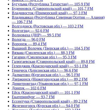
Бугульма (Республика Татарстан) — 105,9 FM
Буденновск (Ставропольский край) — 101,7 FM
Владивосток (Приморский край) — 97,3 FM
Владикавказ (Республика Северная Осетия — Алания)
— 106,7 FM
Волгодонск (Ростовская обл.) — 103,2 FM
Волгоград — 92,6 FM
Волноваха (ДНР) — 99,5 FM
Вологда — 96,0 FM
Воронеж — 89,4 FM
Вышний Волочек (Тверская обл.) — 104,5 FM
Вязьма (Смоленская обл.) — 88,3 FM
Гагарин (Смоленская обл.) — 95,3 FM
Галюгаевская (Ставропольский край) — 89,8 FM
Геленджик (Краснодарский край) — 93,1 FM
Геническ (Херсонская обл.) — 96,6 FM
Далматово (Курганская обл.) — 96,5 FM
Дзержинск (Нижегородская обл.) — 89,2 FM
Димитровград (Ульяновская обл.) — 97,1 FM
Донецк — 102,6 FM
Ейск (Краснодарский край) — 101,1 FM
Екатеринбург — 93,7 FM
Ессентуки (Ставропольский край) – 89,2 FM
Железногорск (Курская обл.) — 94,0 FM