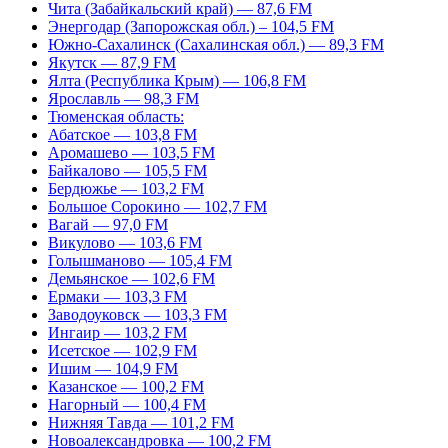
Чита (Забайкальский край) — 87,6 FM
Энергодар (Запорожская обл.) – 104,5 FM
Южно-Сахалинск (Сахалинская обл.) — 89,3 FM
Якутск — 87,9 FM
Ялта (Республика Крым) — 106,8 FM
Ярославль — 98,3 FM
Тюменская область:
Абатское — 103,8 FM
Аромашево — 103,5 FM
Байкалово — 105,5 FM
Бердюжье — 103,2 FM
Большое Сорокино — 102,7 FM
Вагай — 97,0 FM
Викулово — 103,6 FM
Голышманово — 105,4 FM
Демьянское — 102,6 FM
Ермаки — 103,3 FM
Заводоуковск — 103,3 FM
Ингаир — 103,2 FM
Исетское — 102,9 FM
Ишим — 104,9 FM
Казанское — 100,2 FM
Нагорный — 100,4 FM
Нижняя Тавда — 101,2 FM
Новоалександровка — 100,2 FM