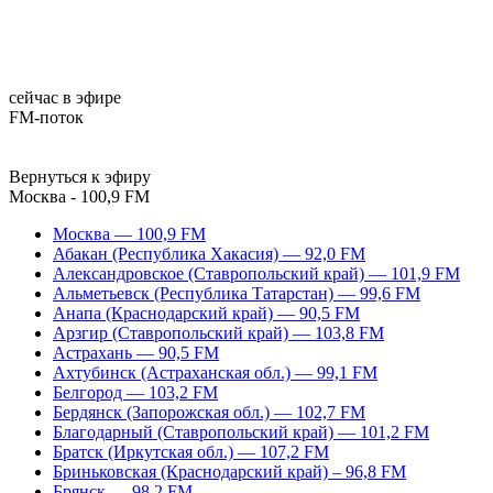
сейчас в эфире
FM-поток
Вернуться к эфиру
Москва - 100,9 FM
Москва — 100,9 FM
Абакан (Республика Хакасия) — 92,0 FM
Александровское (Ставропольский край) — 101,9 FM
Альметьевск (Республика Татарстан) — 99,6 FM
Анапа (Краснодарский край) — 90,5 FM
Арзгир (Ставропольский край) — 103,8 FM
Астрахань — 90,5 FM
Ахтубинск (Астраханская обл.) — 99,1 FM
Белгород — 103,2 FM
Бердянск (Запорожская обл.) — 102,7 FM
Благодарный (Ставропольский край) — 101,2 FM
Братск (Иркутская обл.) — 107,2 FM
Бриньковская (Краснодарский край) – 96,8 FM
Брянск — 98,2 FM