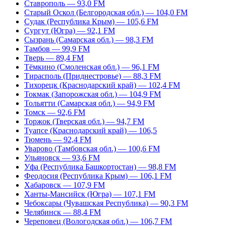
Ставрополь — 93,0 FM
Старый Оскол (Белгородская обл.) — 104,0 FM
Судак (Республика Крым) — 105,6 FM
Сургут (Югра) — 92,1 FM
Сызрань (Самарская обл.) — 98,3 FM
Тамбов — 99,9 FM
Тверь — 89,4 FM
Тёмкино (Смоленская обл.) — 96,1 FM
Тирасполь (Приднестровье) — 88,3 FM
Тихорецк (Краснодарский край) — 102,4 FM
Токмак (Запорожская обл.) — 104,9 FM
Тольятти (Самарская обл.) — 94,9 FM
Томск — 92,6 FM
Торжок (Тверская обл.) — 94,7 FM
Туапсе (Краснодарский край) — 106,5
Тюмень — 92,4 FM
Уварово (Тамбовская обл.) — 100,6 FM
Ульяновск — 93,6 FM
Уфа (Республика Башкортостан) — 98,8 FM
Феодосия (Республика Крым) — 106,1 FM
Хабаровск — 107,9 FM
Ханты-Мансийск (Югра) — 107,1 FM
Чебоксары (Чувашская Республика) — 90,3 FM
Челябинск — 88,4 FM
Череповец (Вологодская обл.) — 106,7 FM