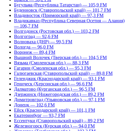
Бугульма (Республика Татарстан) — 105,9 FM
Буденновск (Ставропольский край) — 101,7 FM
Владивосток (Приморский край) — 97,3 FM
Владикавказ (Республика Северная Осетия — Алания)
— 106,7 FM
Волгодонск (Ростовская обл.) — 103,2 FM
Волгоград — 92,6 FM
Волноваха (ДНР) — 99,5 FM
Вологда — 96,0 FM
Воронеж — 89,4 FM
Вышний Волочек (Тверская обл.) — 104,5 FM
Вязьма (Смоленская обл.) — 88,3 FM
Гагарин (Смоленская обл.) — 95,3 FM
Галюгаевская (Ставропольский край) — 89,8 FM
Геленджик (Краснодарский край) — 93,1 FM
Геническ (Херсонская обл.) — 96,6 FM
Далматово (Курганская обл.) — 96,5 FM
Дзержинск (Нижегородская обл.) — 89,2 FM
Димитровград (Ульяновская обл.) — 97,1 FM
Донецк — 102,6 FM
Ейск (Краснодарский край) — 101,1 FM
Екатеринбург — 93,7 FM
Ессентуки (Ставропольский край) – 89,2 FM
Железногорск (Курская обл.) — 94,0 FM