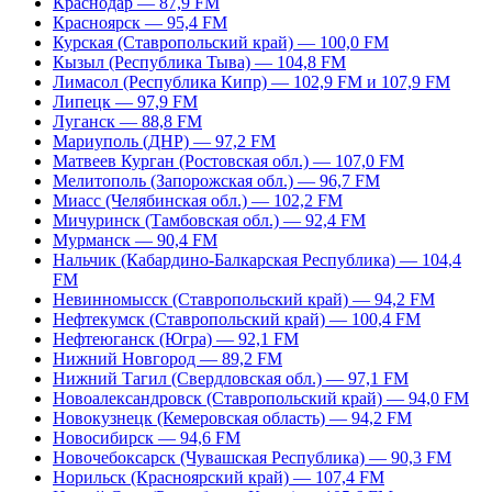
Краснодар — 87,9 FM
Красноярск — 95,4 FM
Курская (Ставропольский край) — 100,0 FM
Кызыл (Республика Тыва) — 104,8 FM
Лимасол (Республика Кипр) — 102,9 FM и 107,9 FM
Липецк — 97,9 FM
Луганск — 88,8 FM
Мариуполь (ДНР) — 97,2 FM
Матвеев Курган (Ростовская обл.) — 107,0 FM
Мелитополь (Запорожская обл.) — 96,7 FM
Миасс (Челябинская обл.) — 102,2 FM
Мичуринск (Тамбовская обл.) — 92,4 FM
Мурманск — 90,4 FM
Нальчик (Кабардино-Балкарская Республика) — 104,4
FM
Невинномысск (Ставропольский край) — 94,2 FM
Нефтекумск (Ставропольский край) — 100,4 FM
Нефтеюганск (Югра) — 92,1 FM
Нижний Новгород — 89,2 FM
Нижний Тагил (Свердловская обл.) — 97,1 FM
Новоалександровск (Ставропольский край) — 94,0 FM
Новокузнецк (Кемеровская область) — 94,2 FM
Новосибирск — 94,6 FM
Новочебоксарск (Чувашская Республика) — 90,3 FM
Норильск (Красноярский край) — 107,4 FM