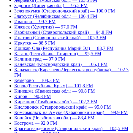
Жердевка (Тамбовская обл.) — 103,3 FM
Задонск (Липецкая обл.) — 95,2 FM
Зеленокумск (Ставропольский край) — 100,0 FM
Златоуст (Челябинская обл.) — 106,4 FM
Иваново — 99,7 FM
Ижевск (Удмуртия) — 97,0 FM
Изобильный (Ставропольский край) — 94,8 FM
Ипатово (Ставропольский край) — 105,3 FM
Иркутск — 88,5 FM
Йошкар-Ола (Республика Марий Эл) — 88,7 FM
Казань (Республика Татарстан) — 95,5 FM
Калининград — 97,0 FM
Каневская (Краснодарский край) — 105,1 FM
Карачаевск (Карачаево-Черкесская республика) — 102,3
FM
Кемерово — 104,3 FM
Керчь (Республика Крым) — 101,8 FM
Кинешма (Ивановская обл.) — 90,8 FM
Киров — 90,8 FM
Кирсанов (Тамбовская обл.) — 102,2 FM
Кисловодск (Ставропольский край) — 95,0 FM
Комсомольск-на-Амуре (Хабаровский край) — 99,9 FM
Копейск (Челябинская обл.) — 88,4 FM
Кострома — 92,0 FM
Красногвардейское (Ставропольский край) — 104,5 FM