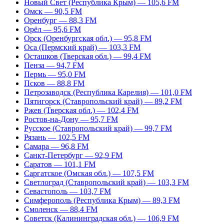
Новый Свет (Республика Крым) — 105,6 FM
Омск — 90,5 FM
Оренбург — 88,3 FM
Орёл — 95,6 FM
Орск (Оренбургская обл.) — 95,8 FM
Оса (Пермский край) — 103,3 FM
Осташков (Тверская обл.) — 99,4 FM
Пенза — 94,7 FM
Пермь — 95,0 FM
Псков — 88,8 FM
Петрозаводск (Республика Карелия) — 101,0 FM
Пятигорск (Ставропольский край) — 89,2 FM
Ржев (Тверская обл.) — 102,4 FM
Ростов-на-Дону — 95,7 FM
Русское (Ставропольский край) — 99,7 FM
Рязань — 102,5 FM
Самара — 96,8 FM
Санкт-Петербург — 92,9 FM
Саратов — 101,1 FM
Саргатское (Омская обл.) — 107,5 FM
Светлоград (Ставропольский край) — 103,3 FM
Севастополь — 103,7 FM
Симферополь (Республика Крым) — 89,3 FM
Смоленск — 88,4 FM
Советск (Калининградская обл.) — 106,9 FM