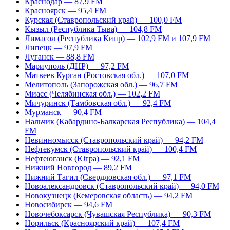
Краснодар — 87,9 FM
Красноярск — 95,4 FM
Курская (Ставропольский край) — 100,0 FM
Кызыл (Республика Тыва) — 104,8 FM
Лимасол (Республика Кипр) — 102,9 FM и 107,9 FM
Липецк — 97,9 FM
Луганск — 88,8 FM
Мариуполь (ДНР) — 97,2 FM
Матвеев Курган (Ростовская обл.) — 107,0 FM
Мелитополь (Запорожская обл.) — 96,7 FM
Миасс (Челябинская обл.) — 102,2 FM
Мичуринск (Тамбовская обл.) — 92,4 FM
Мурманск — 90,4 FM
Нальчик (Кабардино-Балкарская Республика) — 104,4
FM
Невинномысск (Ставропольский край) — 94,2 FM
Нефтекумск (Ставропольский край) — 100,4 FM
Нефтеюганск (Югра) — 92,1 FM
Нижний Новгород — 89,2 FM
Нижний Тагил (Свердловская обл.) — 97,1 FM
Новоалександровск (Ставропольский край) — 94,0 FM
Новокузнецк (Кемеровская область) — 94,2 FM
Новосибирск — 94,6 FM
Новочебоксарск (Чувашская Республика) — 90,3 FM
Норильск (Красноярский край) — 107,4 FM