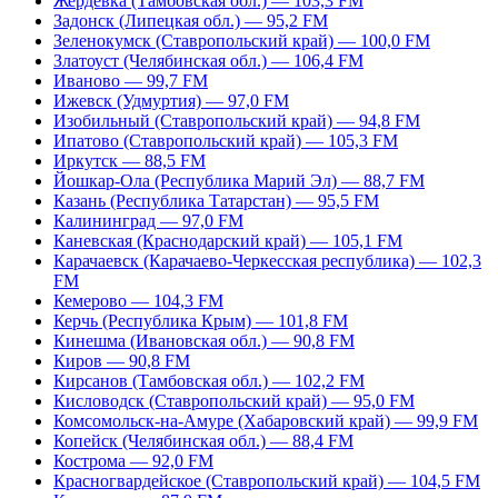
Жердевка (Тамбовская обл.) — 103,3 FM
Задонск (Липецкая обл.) — 95,2 FM
Зеленокумск (Ставропольский край) — 100,0 FM
Златоуст (Челябинская обл.) — 106,4 FM
Иваново — 99,7 FM
Ижевск (Удмуртия) — 97,0 FM
Изобильный (Ставропольский край) — 94,8 FM
Ипатово (Ставропольский край) — 105,3 FM
Иркутск — 88,5 FM
Йошкар-Ола (Республика Марий Эл) — 88,7 FM
Казань (Республика Татарстан) — 95,5 FM
Калининград — 97,0 FM
Каневская (Краснодарский край) — 105,1 FM
Карачаевск (Карачаево-Черкесская республика) — 102,3
FM
Кемерово — 104,3 FM
Керчь (Республика Крым) — 101,8 FM
Кинешма (Ивановская обл.) — 90,8 FM
Киров — 90,8 FM
Кирсанов (Тамбовская обл.) — 102,2 FM
Кисловодск (Ставропольский край) — 95,0 FM
Комсомольск-на-Амуре (Хабаровский край) — 99,9 FM
Копейск (Челябинская обл.) — 88,4 FM
Кострома — 92,0 FM
Красногвардейское (Ставропольский край) — 104,5 FM