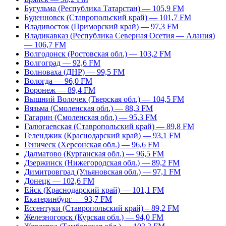
Бугульма (Республика Татарстан) — 105,9 FM
Буденновск (Ставропольский край) — 101,7 FM
Владивосток (Приморский край) — 97,3 FM
Владикавказ (Республика Северная Осетия — Алания)
— 106,7 FM
Волгодонск (Ростовская обл.) — 103,2 FM
Волгоград — 92,6 FM
Волноваха (ДНР) — 99,5 FM
Вологда — 96,0 FM
Воронеж — 89,4 FM
Вышний Волочек (Тверская обл.) — 104,5 FM
Вязьма (Смоленская обл.) — 88,3 FM
Гагарин (Смоленская обл.) — 95,3 FM
Галюгаевская (Ставропольский край) — 89,8 FM
Геленджик (Краснодарский край) — 93,1 FM
Геническ (Херсонская обл.) — 96,6 FM
Далматово (Курганская обл.) — 96,5 FM
Дзержинск (Нижегородская обл.) — 89,2 FM
Димитровград (Ульяновская обл.) — 97,1 FM
Донецк — 102,6 FM
Ейск (Краснодарский край) — 101,1 FM
Екатеринбург — 93,7 FM
Ессентуки (Ставропольский край) – 89,2 FM
Железногорск (Курская обл.) — 94,0 FM