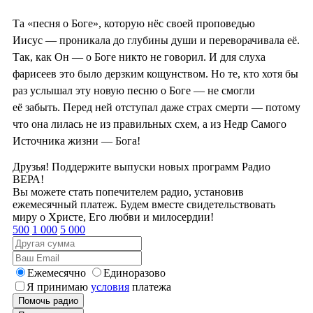
Та «песня о Боге», которую нёс своей проповедью
Иисус — проникала до глубины души и переворачивала её.
Так, как Он — о Боге никто не говорил. И для слуха
фарисеев это было дерзким кощунством. Но те, кто хотя бы
раз услышал эту новую песню о Боге — не смогли
её забыть. Перед ней отступал даже страх смерти — потому
что она лилась не из правильных схем, а из Недр Самого
Источника жизни — Бога!
Друзья! Поддержите выпуски новых программ Радио
ВЕРА!
Вы можете стать попечителем радио, установив
ежемесячный платеж. Будем вместе свидетельствовать
миру о Христе, Его любви и милосердии!
500
1 000
5 000
Ежемесячно
Единоразово
Я принимаю
условия
платежа
Помочь радио