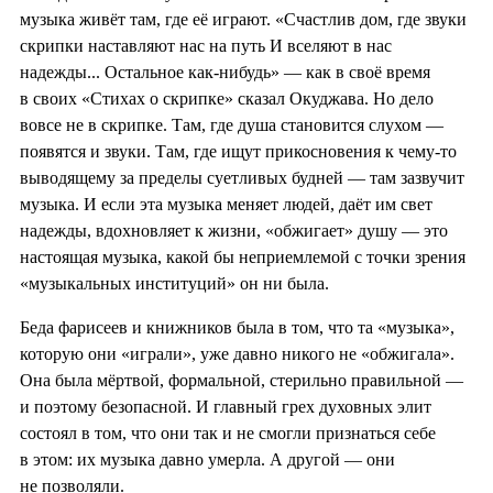
музыка живёт там, где её играют. «Счастлив дом, где звуки
скрипки наставляют нас на путь И вселяют в нас
надежды... Остальное как-нибудь» — как в своё время
в своих «Стихах о скрипке» сказал Окуджава. Но дело
вовсе не в скрипке. Там, где душа становится слухом —
появятся и звуки. Там, где ищут прикосновения к чему-то
выводящему за пределы суетливых будней — там зазвучит
музыка. И если эта музыка меняет людей, даёт им свет
надежды, вдохновляет к жизни, «обжигает» душу — это
настоящая музыка, какой бы неприемлемой с точки зрения
«музыкальных институций» он ни была.
Беда фарисеев и книжников была в том, что та «музыка»,
которую они «играли», уже давно никого не «обжигала».
Она была мёртвой, формальной, стерильно правильной —
и поэтому безопасной. И главный грех духовных элит
состоял в том, что они так и не смогли признаться себе
в этом: их музыка давно умерла. А другой — они
не позволяли.