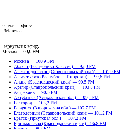
сейчас в эфире
FM-поток
Вернуться к эфиру
Москва - 100,9 FM
Москва — 100,9 FM
Абакан (Республика Хакасия) — 92,0 FM
Александровское (Ставропольский край) — 101,9 FM
Альметьевск (Республика Татарстан) — 99,6 FM
Анапа (Краснодарский край) — 90,5 FM
Арзгир (Ставропольский край) — 103,8 FM
Астрахань — 90,5 FM
Ахтубинск (Астраханская обл.) — 99,1 FM
Белгород — 103,2 FM
Бердянск (Запорожская обл.) — 102,7 FM
Благодарный (Ставропольский край) — 101,2 FM
Братск (Иркутская обл.) — 107,2 FM
Бриньковская (Краснодарский край) – 96,8 FM
Брянск — 98,2 FM