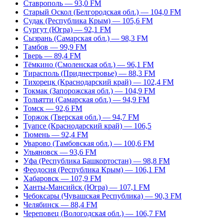
Ставрополь — 93,0 FM
Старый Оскол (Белгородская обл.) — 104,0 FM
Судак (Республика Крым) — 105,6 FM
Сургут (Югра) — 92,1 FM
Сызрань (Самарская обл.) — 98,3 FM
Тамбов — 99,9 FM
Тверь — 89,4 FM
Тёмкино (Смоленская обл.) — 96,1 FM
Тирасполь (Приднестровье) — 88,3 FM
Тихорецк (Краснодарский край) — 102,4 FM
Токмак (Запорожская обл.) — 104,9 FM
Тольятти (Самарская обл.) — 94,9 FM
Томск — 92,6 FM
Торжок (Тверская обл.) — 94,7 FM
Туапсе (Краснодарский край) — 106,5
Тюмень — 92,4 FM
Уварово (Тамбовская обл.) — 100,6 FM
Ульяновск — 93,6 FM
Уфа (Республика Башкортостан) — 98,8 FM
Феодосия (Республика Крым) — 106,1 FM
Хабаровск — 107,9 FM
Ханты-Мансийск (Югра) — 107,1 FM
Чебоксары (Чувашская Республика) — 90,3 FM
Челябинск — 88,4 FM
Череповец (Вологодская обл.) — 106,7 FM