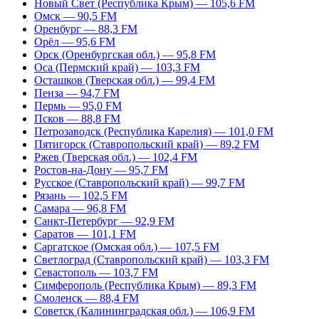
Новый Свет (Республика Крым) — 105,6 FM
Омск — 90,5 FM
Оренбург — 88,3 FM
Орёл — 95,6 FM
Орск (Оренбургская обл.) — 95,8 FM
Оса (Пермский край) — 103,3 FM
Осташков (Тверская обл.) — 99,4 FM
Пенза — 94,7 FM
Пермь — 95,0 FM
Псков — 88,8 FM
Петрозаводск (Республика Карелия) — 101,0 FM
Пятигорск (Ставропольский край) — 89,2 FM
Ржев (Тверская обл.) — 102,4 FM
Ростов-на-Дону — 95,7 FM
Русское (Ставропольский край) — 99,7 FM
Рязань — 102,5 FM
Самара — 96,8 FM
Санкт-Петербург — 92,9 FM
Саратов — 101,1 FM
Саргатское (Омская обл.) — 107,5 FM
Светлоград (Ставропольский край) — 103,3 FM
Севастополь — 103,7 FM
Симферополь (Республика Крым) — 89,3 FM
Смоленск — 88,4 FM
Советск (Калининградская обл.) — 106,9 FM