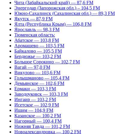
Чита (Забайкальский край) — 87,6 FM
Энергодар (Запорожская обл.) – 104,5 FM
Южно-Сахалинск (Сахалинская обл.) — 89,3 FM
Якутск — 87,9 FM
Ялта (Республика Крым) — 106,8 FM
Ярославль — 98,3 FM
Тюменская область:
Абатское — 103,8 FM
Аромашево — 103,5 FM
Байкалово — 105,5 FM
Бердюжье — 103,2 FM
Большое Сорокино — 102,7 FM
Вагай — 97,0 FM
Викулово — 103,6 FM
Голышманово — 105,4 FM
Демьянское — 102,6 FM
Ермаки — 103,3 FM
Заводоуковск — 103,3 FM
Ингаир — 103,2 FM
Исетское — 102,9 FM
Ишим — 104,9 FM
Казанское — 100,2 FM
Нагорный — 100,4 FM
Нижняя Тавда — 101,2 FM
Новоалександровка — 100,2 FM