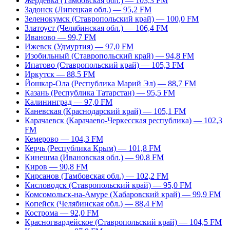
Жердевка (Тамбовская обл.) — 103,3 FM
Задонск (Липецкая обл.) — 95,2 FM
Зеленокумск (Ставропольский край) — 100,0 FM
Златоуст (Челябинская обл.) — 106,4 FM
Иваново — 99,7 FM
Ижевск (Удмуртия) — 97,0 FM
Изобильный (Ставропольский край) — 94,8 FM
Ипатово (Ставропольский край) — 105,3 FM
Иркутск — 88,5 FM
Йошкар-Ола (Республика Марий Эл) — 88,7 FM
Казань (Республика Татарстан) — 95,5 FM
Калининград — 97,0 FM
Каневская (Краснодарский край) — 105,1 FM
Карачаевск (Карачаево-Черкесская республика) — 102,3
FM
Кемерово — 104,3 FM
Керчь (Республика Крым) — 101,8 FM
Кинешма (Ивановская обл.) — 90,8 FM
Киров — 90,8 FM
Кирсанов (Тамбовская обл.) — 102,2 FM
Кисловодск (Ставропольский край) — 95,0 FM
Комсомольск-на-Амуре (Хабаровский край) — 99,9 FM
Копейск (Челябинская обл.) — 88,4 FM
Кострома — 92,0 FM
Красногвардейское (Ставропольский край) — 104,5 FM