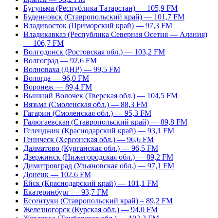
Бугульма (Республика Татарстан) — 105,9 FM
Буденновск (Ставропольский край) — 101,7 FM
Владивосток (Приморский край) — 97,3 FM
Владикавказ (Республика Северная Осетия — Алания)
— 106,7 FM
Волгодонск (Ростовская обл.) — 103,2 FM
Волгоград — 92,6 FM
Волноваха (ДНР) — 99,5 FM
Вологда — 96,0 FM
Воронеж — 89,4 FM
Вышний Волочек (Тверская обл.) — 104,5 FM
Вязьма (Смоленская обл.) — 88,3 FM
Гагарин (Смоленская обл.) — 95,3 FM
Галюгаевская (Ставропольский край) — 89,8 FM
Геленджик (Краснодарский край) — 93,1 FM
Геническ (Херсонская обл.) — 96,6 FM
Далматово (Курганская обл.) — 96,5 FM
Дзержинск (Нижегородская обл.) — 89,2 FM
Димитровград (Ульяновская обл.) — 97,1 FM
Донецк — 102,6 FM
Ейск (Краснодарский край) — 101,1 FM
Екатеринбург — 93,7 FM
Ессентуки (Ставропольский край) – 89,2 FM
Железногорск (Курская обл.) — 94,0 FM