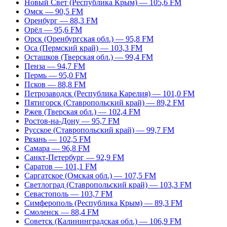
Новый Свет (Республика Крым) — 105,6 FM
Омск — 90,5 FM
Оренбург — 88,3 FM
Орёл — 95,6 FM
Орск (Оренбургская обл.) — 95,8 FM
Оса (Пермский край) — 103,3 FM
Осташков (Тверская обл.) — 99,4 FM
Пенза — 94,7 FM
Пермь — 95,0 FM
Псков — 88,8 FM
Петрозаводск (Республика Карелия) — 101,0 FM
Пятигорск (Ставропольский край) — 89,2 FM
Ржев (Тверская обл.) — 102,4 FM
Ростов-на-Дону — 95,7 FM
Русское (Ставропольский край) — 99,7 FM
Рязань — 102,5 FM
Самара — 96,8 FM
Санкт-Петербург — 92,9 FM
Саратов — 101,1 FM
Саргатское (Омская обл.) — 107,5 FM
Светлоград (Ставропольский край) — 103,3 FM
Севастополь — 103,7 FM
Симферополь (Республика Крым) — 89,3 FM
Смоленск — 88,4 FM
Советск (Калининградская обл.) — 106,9 FM