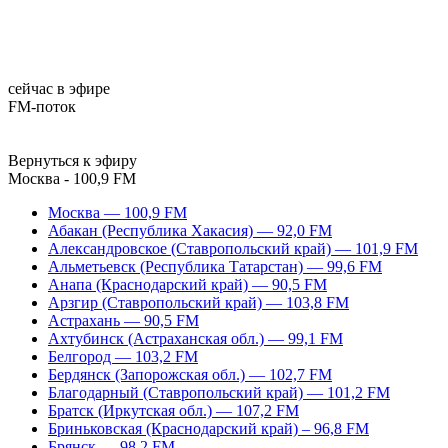
сейчас в эфире
FM-поток
Вернуться к эфиру
Москва - 100,9 FM
Москва — 100,9 FM
Абакан (Республика Хакасия) — 92,0 FM
Александровское (Ставропольский край) — 101,9 FM
Альметьевск (Республика Татарстан) — 99,6 FM
Анапа (Краснодарский край) — 90,5 FM
Арзгир (Ставропольский край) — 103,8 FM
Астрахань — 90,5 FM
Ахтубинск (Астраханская обл.) — 99,1 FM
Белгород — 103,2 FM
Бердянск (Запорожская обл.) — 102,7 FM
Благодарный (Ставропольский край) — 101,2 FM
Братск (Иркутская обл.) — 107,2 FM
Бриньковская (Краснодарский край) – 96,8 FM
Брянск — 98,2 FM