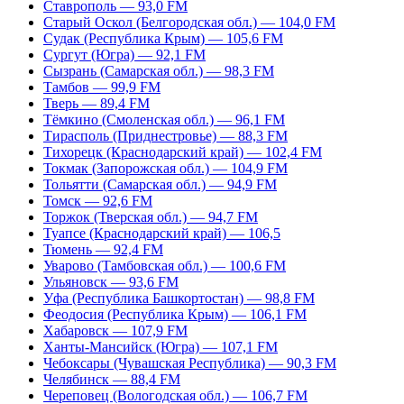
Ставрополь — 93,0 FM
Старый Оскол (Белгородская обл.) — 104,0 FM
Судак (Республика Крым) — 105,6 FM
Сургут (Югра) — 92,1 FM
Сызрань (Самарская обл.) — 98,3 FM
Тамбов — 99,9 FM
Тверь — 89,4 FM
Тёмкино (Смоленская обл.) — 96,1 FM
Тирасполь (Приднестровье) — 88,3 FM
Тихорецк (Краснодарский край) — 102,4 FM
Токмак (Запорожская обл.) — 104,9 FM
Тольятти (Самарская обл.) — 94,9 FM
Томск — 92,6 FM
Торжок (Тверская обл.) — 94,7 FM
Туапсе (Краснодарский край) — 106,5
Тюмень — 92,4 FM
Уварово (Тамбовская обл.) — 100,6 FM
Ульяновск — 93,6 FM
Уфа (Республика Башкортостан) — 98,8 FM
Феодосия (Республика Крым) — 106,1 FM
Хабаровск — 107,9 FM
Ханты-Мансийск (Югра) — 107,1 FM
Чебоксары (Чувашская Республика) — 90,3 FM
Челябинск — 88,4 FM
Череповец (Вологодская обл.) — 106,7 FM