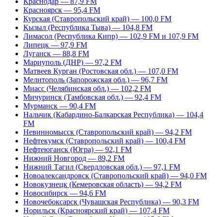
Краснодар — 87,9 FM
Красноярск — 95,4 FM
Курская (Ставропольский край) — 100,0 FM
Кызыл (Республика Тыва) — 104,8 FM
Лимасол (Республика Кипр) — 102,9 FM и 107,9 FM
Липецк — 97,9 FM
Луганск — 88,8 FM
Мариуполь (ДНР) — 97,2 FM
Матвеев Курган (Ростовская обл.) — 107,0 FM
Мелитополь (Запорожская обл.) — 96,7 FM
Миасс (Челябинская обл.) — 102,2 FM
Мичуринск (Тамбовская обл.) — 92,4 FM
Мурманск — 90,4 FM
Нальчик (Кабардино-Балкарская Республика) — 104,4
FM
Невинномысск (Ставропольский край) — 94,2 FM
Нефтекумск (Ставропольский край) — 100,4 FM
Нефтеюганск (Югра) — 92,1 FM
Нижний Новгород — 89,2 FM
Нижний Тагил (Свердловская обл.) — 97,1 FM
Новоалександровск (Ставропольский край) — 94,0 FM
Новокузнецк (Кемеровская область) — 94,2 FM
Новосибирск — 94,6 FM
Новочебоксарск (Чувашская Республика) — 90,3 FM
Норильск (Красноярский край) — 107,4 FM