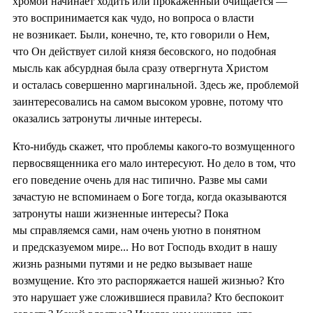
хромой начинает ходить или прокаженный очищается —
это воспринимается как чудо, но вопроса о власти
не возникает. Были, конечно, те, кто говорили о Нем,
что Он действует силой князя бесовского, но подобная
мысль как абсурдная была сразу отвергнута Христом
и осталась совершенно маргинальной. Здесь же, проблемой
заинтересовались на самом высоком уровне, потому что
оказались затронуты личные интересы.
Кто-нибудь скажет, что проблемы какого-то возмущенного
первосвященника его мало интересуют. Но дело в том, что
его поведение очень для нас типично. Разве мы сами
зачастую не вспоминаем о Боге тогда, когда оказываются
затронуты наши жизненные интересы? Пока
мы справляемся сами, нам очень уютно в понятном
и предсказуемом мире... Но вот Господь входит в нашу
жизнь разными путями и не редко вызывает наше
возмущение. Кто это распоряжается нашей жизнью? Кто
это нарушает уже сложившиеся правила? Кто беспокоит