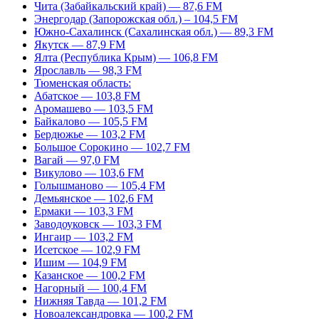
Чита (Забайкальский край) — 87,6 FM
Энергодар (Запорожская обл.) – 104,5 FM
Южно-Сахалинск (Сахалинская обл.) — 89,3 FM
Якутск — 87,9 FM
Ялта (Республика Крым) — 106,8 FM
Ярославль — 98,3 FM
Тюменская область:
Абатское — 103,8 FM
Аромашево — 103,5 FM
Байкалово — 105,5 FM
Бердюжье — 103,2 FM
Большое Сорокино — 102,7 FM
Вагай — 97,0 FM
Викулово — 103,6 FM
Голышманово — 105,4 FM
Демьянское — 102,6 FM
Ермаки — 103,3 FM
Заводоуковск — 103,3 FM
Ингаир — 103,2 FM
Исетское — 102,9 FM
Ишим — 104,9 FM
Казанское — 100,2 FM
Нагорный — 100,4 FM
Нижняя Тавда — 101,2 FM
Новоалександровка — 100,2 FM