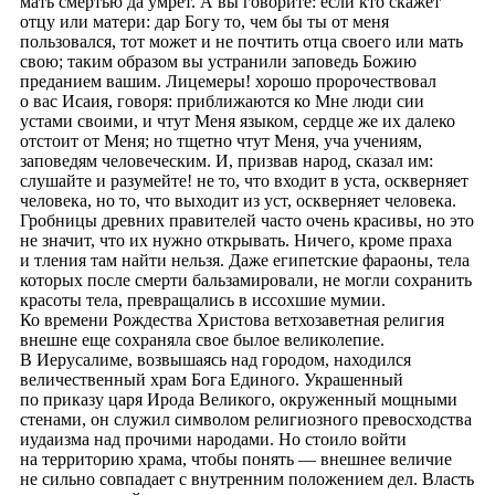
мать смертью да умрет. А вы говорите: если кто скажет
отцу или матери: дар Богу то, чем бы ты от меня
пользовался, тот может и не почтить отца своего или мать
свою; таким образом вы устранили заповедь Божию
преданием вашим. Лицемеры! хорошо пророчествовал
о вас Исаия, говоря: приближаются ко Мне люди сии
устами своими, и чтут Меня языком, сердце же их далеко
отстоит от Меня; но тщетно чтут Меня, уча учениям,
заповедям человеческим. И, призвав народ, сказал им:
слушайте и разумейте! не то, что входит в уста, оскверняет
человека, но то, что выходит из уст, оскверняет человека.
Гробницы древних правителей часто очень красивы, но это
не значит, что их нужно открывать. Ничего, кроме праха
и тления там найти нельзя. Даже египетские фараоны, тела
которых после смерти бальзамировали, не могли сохранить
красоты тела, превращались в иссохшие мумии.
Ко времени Рождества Христова ветхозаветная религия
внешне еще сохраняла свое былое великолепие.
В Иерусалиме, возвышаясь над городом, находился
величественный храм Бога Единого. Украшенный
по приказу царя Ирода Великого, окруженный мощными
стенами, он служил символом религиозного превосходства
иудаизма над прочими народами. Но стоило войти
на территорию храма, чтобы понять — внешнее величие
не сильно совпадает с внутренним положением дел. Власть