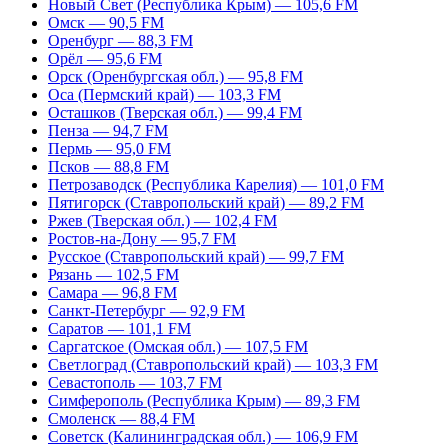
Новый Свет (Республика Крым) — 105,6 FM
Омск — 90,5 FM
Оренбург — 88,3 FM
Орёл — 95,6 FM
Орск (Оренбургская обл.) — 95,8 FM
Оса (Пермский край) — 103,3 FM
Осташков (Тверская обл.) — 99,4 FM
Пенза — 94,7 FM
Пермь — 95,0 FM
Псков — 88,8 FM
Петрозаводск (Республика Карелия) — 101,0 FM
Пятигорск (Ставропольский край) — 89,2 FM
Ржев (Тверская обл.) — 102,4 FM
Ростов-на-Дону — 95,7 FM
Русское (Ставропольский край) — 99,7 FM
Рязань — 102,5 FM
Самара — 96,8 FM
Санкт-Петербург — 92,9 FM
Саратов — 101,1 FM
Саргатское (Омская обл.) — 107,5 FM
Светлоград (Ставропольский край) — 103,3 FM
Севастополь — 103,7 FM
Симферополь (Республика Крым) — 89,3 FM
Смоленск — 88,4 FM
Советск (Калининградская обл.) — 106,9 FM