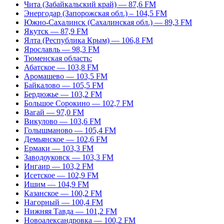
Чита (Забайкальский край) — 87,6 FM
Энергодар (Запорожская обл.) – 104,5 FM
Южно-Сахалинск (Сахалинская обл.) — 89,3 FM
Якутск — 87,9 FM
Ялта (Республика Крым) — 106,8 FM
Ярославль — 98,3 FM
Тюменская область:
Абатское — 103,8 FM
Аромашево — 103,5 FM
Байкалово — 105,5 FM
Бердюжье — 103,2 FM
Большое Сорокино — 102,7 FM
Вагай — 97,0 FM
Викулово — 103,6 FM
Голышманово — 105,4 FM
Демьянское — 102,6 FM
Ермаки — 103,3 FM
Заводоуковск — 103,3 FM
Ингаир — 103,2 FM
Исетское — 102,9 FM
Ишим — 104,9 FM
Казанское — 100,2 FM
Нагорный — 100,4 FM
Нижняя Тавда — 101,2 FM
Новоалександровка — 100,2 FM