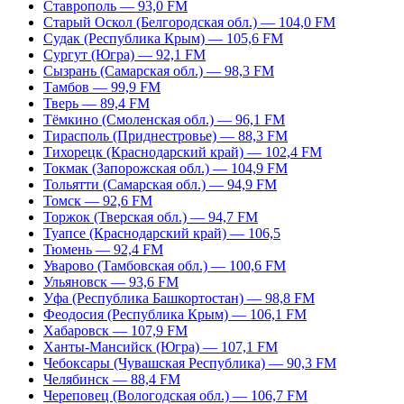
Ставрополь — 93,0 FM
Старый Оскол (Белгородская обл.) — 104,0 FM
Судак (Республика Крым) — 105,6 FM
Сургут (Югра) — 92,1 FM
Сызрань (Самарская обл.) — 98,3 FM
Тамбов — 99,9 FM
Тверь — 89,4 FM
Тёмкино (Смоленская обл.) — 96,1 FM
Тирасполь (Приднестровье) — 88,3 FM
Тихорецк (Краснодарский край) — 102,4 FM
Токмак (Запорожская обл.) — 104,9 FM
Тольятти (Самарская обл.) — 94,9 FM
Томск — 92,6 FM
Торжок (Тверская обл.) — 94,7 FM
Туапсе (Краснодарский край) — 106,5
Тюмень — 92,4 FM
Уварово (Тамбовская обл.) — 100,6 FM
Ульяновск — 93,6 FM
Уфа (Республика Башкортостан) — 98,8 FM
Феодосия (Республика Крым) — 106,1 FM
Хабаровск — 107,9 FM
Ханты-Мансийск (Югра) — 107,1 FM
Чебоксары (Чувашская Республика) — 90,3 FM
Челябинск — 88,4 FM
Череповец (Вологодская обл.) — 106,7 FM