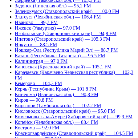
Жердевка (Тамбовская обл.) — 103,3 FM
Задонск (Липецкая обл.) — 95,2 FM
Зеленокумск (Ставропольский край) — 100,0 FM
Златоуст (Челябинская обл.) — 106,4 FM
Иваново — 99,7 FM
Ижевск (Удмуртия) — 97,0 FM
Изобильный (Ставропольский край) — 94,8 FM
Ипатово (Ставропольский край) — 105,3 FM
Иркутск — 88,5 FM
Йошкар-Ола (Республика Марий Эл) — 88,7 FM
Казань (Республика Татарстан) — 95,5 FM
Калининград — 97,0 FM
Каневская (Краснодарский край) — 105,1 FM
Карачаевск (Карачаево-Черкесская республика) — 102,3
FM
Кемерово — 104,3 FM
Керчь (Республика Крым) — 101,8 FM
Кинешма (Ивановская обл.) — 90,8 FM
Киров — 90,8 FM
Кирсанов (Тамбовская обл.) — 102,2 FM
Кисловодск (Ставропольский край) — 95,0 FM
Комсомольск-на-Амуре (Хабаровский край) — 99,9 FM
Копейск (Челябинская обл.) — 88,4 FM
Кострома — 92,0 FM
Красногвардейское (Ставропольский край) — 104,5 FM