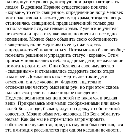
на недопустимую вещь, которую они разрешают делать
людям. В древнем Израиле существовало понятие
«корван», то есть священное, определенное Богу. Человек
мог пожертвовать что-то для нужд храма, тогда эта вещь
становилась священной, предназначенной только для
использования служителями храма. Иудейские учителя
не отменили практику «корван», но внесли в нее одно
изменение. Можно было объявить свою собственность
священной, но не жертвовать ее тут же в храм,
а продолжать ей пользоваться. Потом можно было вообще
поменять решение и упразднить статус «корван». Этим
приемом пользовались неблагодарные дети, не желавшие
помогать родителям. Они объявляли свое имущество
«священным» и отказывались содержать своих отцов
и матерей. Дождавшись их смерти, жестокие дети
отменяли статус «корван». Фарисеи тщательно
отслеживали частоту омовения рук, но при этом сквозь
пальцы смотрели на такое подлое поведение.
Подмена религиозных ценностей не такая уж и редкая
вещь. Прикрываясь мнимыми соображениями или даже
волей Бога, люди, бывает, идут на сделку с собственной
совестью. Можно обмануть человека. Но Бога обмануть
нельзя. Как бы мы не стремились загримировать
собственное лукавство, придать ему вид благочестия, вся
эта имитация рассыплется при одном касании вечности.