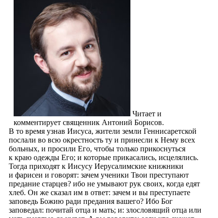
Читает и
комментирует священник Антоний Борисов.
В то время узнав Иисуса, жители земли Геннисаретской
послали во всю окрестность ту и принесли к Нему всех
больных, и просили Его, чтобы только прикоснуться
к краю одежды Его; и которые прикасались, исцелялись.
Тогда приходят к Иисусу Иерусалимские книжники
и фарисеи и говорят: зачем ученики Твои преступают
предание старцев? ибо не умывают рук своих, когда едят
хлеб. Он же сказал им в ответ: зачем и вы преступаете
заповедь Божию ради предания вашего? Ибо Бог
заповедал: почитай отца и мать; и: злословящий отца или