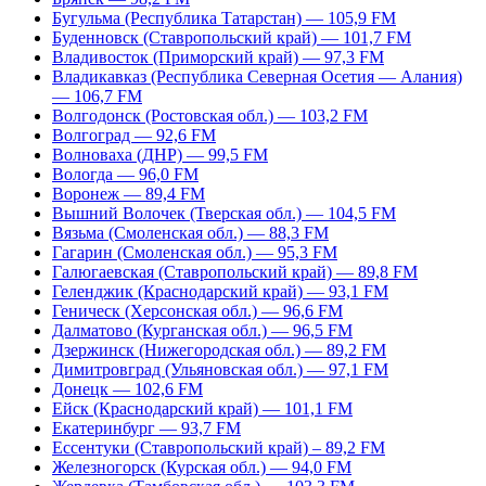
Бугульма (Республика Татарстан) — 105,9 FM
Буденновск (Ставропольский край) — 101,7 FM
Владивосток (Приморский край) — 97,3 FM
Владикавказ (Республика Северная Осетия — Алания)
— 106,7 FM
Волгодонск (Ростовская обл.) — 103,2 FM
Волгоград — 92,6 FM
Волноваха (ДНР) — 99,5 FM
Вологда — 96,0 FM
Воронеж — 89,4 FM
Вышний Волочек (Тверская обл.) — 104,5 FM
Вязьма (Смоленская обл.) — 88,3 FM
Гагарин (Смоленская обл.) — 95,3 FM
Галюгаевская (Ставропольский край) — 89,8 FM
Геленджик (Краснодарский край) — 93,1 FM
Геническ (Херсонская обл.) — 96,6 FM
Далматово (Курганская обл.) — 96,5 FM
Дзержинск (Нижегородская обл.) — 89,2 FM
Димитровград (Ульяновская обл.) — 97,1 FM
Донецк — 102,6 FM
Ейск (Краснодарский край) — 101,1 FM
Екатеринбург — 93,7 FM
Ессентуки (Ставропольский край) – 89,2 FM
Железногорск (Курская обл.) — 94,0 FM