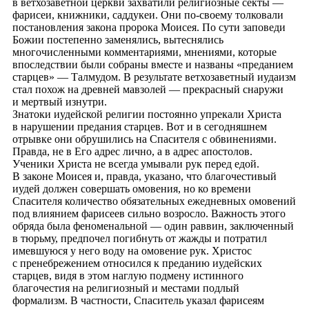
в ветхозаветной церкви захватили религиозные секты —
фарисеи, книжники, саддукеи. Они по-своему толковали
постановления закона пророка Моисея. По сути заповеди
Божии постепенно заменялись, вытеснялись
многочисленными комментариями, мнениями, которые
впоследствии были собраны вместе и названы «преданием
старцев» — Талмудом. В результате ветхозаветный иудаизм
стал похож на древней мавзолей — прекрасный снаружи
и мертвый изнутри.
Знатоки иудейской религии постоянно упрекали Христа
в нарушении предания старцев. Вот и в сегодняшнем
отрывке они обрушились на Спасителя с обвинениями.
Правда, не в Его адрес лично, а в адрес апостолов.
Ученики Христа не всегда умывали рук перед едой.
В законе Моисея и, правда, указано, что благочестивый
иудей должен совершать омовения, но ко времени
Спасителя количество обязательных ежедневных омовений
под влиянием фарисеев сильно возросло. Важность этого
обряда была феноменальной — один раввин, заключенный
в тюрьму, предпочел погибнуть от жажды и потратил
имевшуюся у него воду на омовение рук. Христос
с пренебрежением относился к преданию иудейских
старцев, видя в этом наглую подмену истинного
благочестия на религиозный и местами подлый
формализм. В частности, Спаситель указал фарисеям