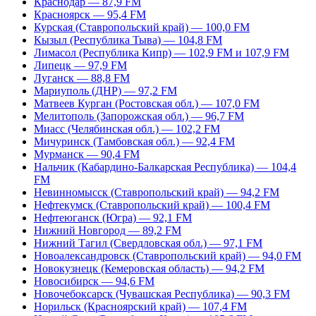
Краснодар — 87,9 FM
Красноярск — 95,4 FM
Курская (Ставропольский край) — 100,0 FM
Кызыл (Республика Тыва) — 104,8 FM
Лимасол (Республика Кипр) — 102,9 FM и 107,9 FM
Липецк — 97,9 FM
Луганск — 88,8 FM
Мариуполь (ДНР) — 97,2 FM
Матвеев Курган (Ростовская обл.) — 107,0 FM
Мелитополь (Запорожская обл.) — 96,7 FM
Миасс (Челябинская обл.) — 102,2 FM
Мичуринск (Тамбовская обл.) — 92,4 FM
Мурманск — 90,4 FM
Нальчик (Кабардино-Балкарская Республика) — 104,4
FM
Невинномысск (Ставропольский край) — 94,2 FM
Нефтекумск (Ставропольский край) — 100,4 FM
Нефтеюганск (Югра) — 92,1 FM
Нижний Новгород — 89,2 FM
Нижний Тагил (Свердловская обл.) — 97,1 FM
Новоалександровск (Ставропольский край) — 94,0 FM
Новокузнецк (Кемеровская область) — 94,2 FM
Новосибирск — 94,6 FM
Новочебоксарск (Чувашская Республика) — 90,3 FM
Норильск (Красноярский край) — 107,4 FM