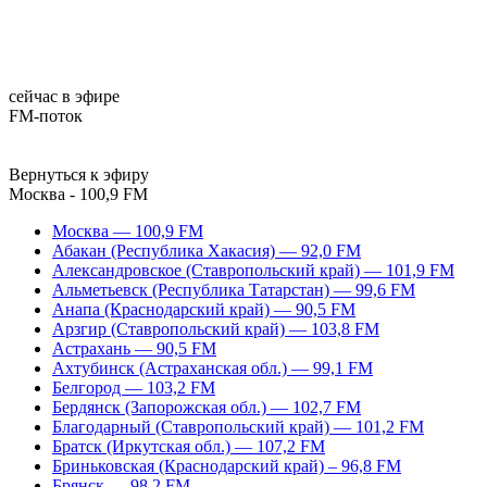
сейчас в эфире
FM-поток
Вернуться к эфиру
Москва - 100,9 FM
Москва — 100,9 FM
Абакан (Республика Хакасия) — 92,0 FM
Александровское (Ставропольский край) — 101,9 FM
Альметьевск (Республика Татарстан) — 99,6 FM
Анапа (Краснодарский край) — 90,5 FM
Арзгир (Ставропольский край) — 103,8 FM
Астрахань — 90,5 FM
Ахтубинск (Астраханская обл.) — 99,1 FM
Белгород — 103,2 FM
Бердянск (Запорожская обл.) — 102,7 FM
Благодарный (Ставропольский край) — 101,2 FM
Братск (Иркутская обл.) — 107,2 FM
Бриньковская (Краснодарский край) – 96,8 FM
Брянск — 98,2 FM