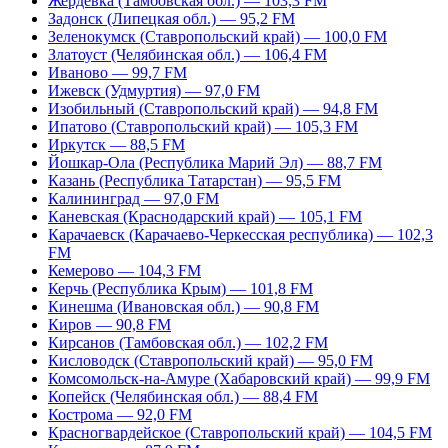
Жердевка (Тамбовская обл.) — 103,3 FM
Задонск (Липецкая обл.) — 95,2 FM
Зеленокумск (Ставропольский край) — 100,0 FM
Златоуст (Челябинская обл.) — 106,4 FM
Иваново — 99,7 FM
Ижевск (Удмуртия) — 97,0 FM
Изобильный (Ставропольский край) — 94,8 FM
Ипатово (Ставропольский край) — 105,3 FM
Иркутск — 88,5 FM
Йошкар-Ола (Республика Марий Эл) — 88,7 FM
Казань (Республика Татарстан) — 95,5 FM
Калининград — 97,0 FM
Каневская (Краснодарский край) — 105,1 FM
Карачаевск (Карачаево-Черкесская республика) — 102,3
FM
Кемерово — 104,3 FM
Керчь (Республика Крым) — 101,8 FM
Кинешма (Ивановская обл.) — 90,8 FM
Киров — 90,8 FM
Кирсанов (Тамбовская обл.) — 102,2 FM
Кисловодск (Ставропольский край) — 95,0 FM
Комсомольск-на-Амуре (Хабаровский край) — 99,9 FM
Копейск (Челябинская обл.) — 88,4 FM
Кострома — 92,0 FM
Красногвардейское (Ставропольский край) — 104,5 FM