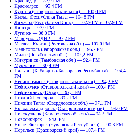
Краснодар — 87,9 FM
Красноярск — 95,4 FM
Курская (Ставропольский край) — 100,0 FM
Кызыл (Республика Тыва) — 104,8 FM
Лимасол (Республика Кипр) — 102,9 FM и 107,9 FM
Липецк — 97,9 FM
Луганск — 88,8 FM
Мариуполь (ДНР) — 97,2 FM
Матвеев Курган (Ростовская обл.) — 107,0 FM
Мелитополь (Запорожская обл.) — 96,7 FM
Миасс (Челябинская обл.) — 102,2 FM
Мичуринск (Тамбовская обл.) — 92,4 FM
Мурманск — 90,4 FM
Нальчик (Кабардино-Балкарская Республика) — 104,4
FM
Невинномысск (Ставропольский край) — 94,2 FM
Нефтекумск (Ставропольский край) — 100,4 FM
Нефтеюганск (Югра) — 92,1 FM
Нижний Новгород — 89,2 FM
Нижний Тагил (Свердловская обл.) — 97,1 FM
Новоалександровск (Ставропольский край) — 94,0 FM
Новокузнецк (Кемеровская область) — 94,2 FM
Новосибирск — 94,6 FM
Новочебоксарск (Чувашская Республика) — 90,3 FM
Норильск (Красноярский край) — 107,4 FM