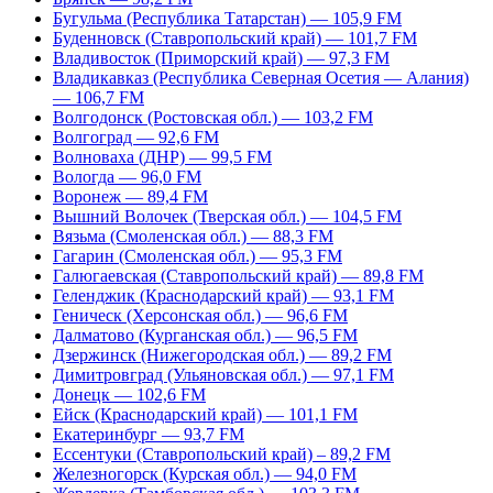
Бугульма (Республика Татарстан) — 105,9 FM
Буденновск (Ставропольский край) — 101,7 FM
Владивосток (Приморский край) — 97,3 FM
Владикавказ (Республика Северная Осетия — Алания)
— 106,7 FM
Волгодонск (Ростовская обл.) — 103,2 FM
Волгоград — 92,6 FM
Волноваха (ДНР) — 99,5 FM
Вологда — 96,0 FM
Воронеж — 89,4 FM
Вышний Волочек (Тверская обл.) — 104,5 FM
Вязьма (Смоленская обл.) — 88,3 FM
Гагарин (Смоленская обл.) — 95,3 FM
Галюгаевская (Ставропольский край) — 89,8 FM
Геленджик (Краснодарский край) — 93,1 FM
Геническ (Херсонская обл.) — 96,6 FM
Далматово (Курганская обл.) — 96,5 FM
Дзержинск (Нижегородская обл.) — 89,2 FM
Димитровград (Ульяновская обл.) — 97,1 FM
Донецк — 102,6 FM
Ейск (Краснодарский край) — 101,1 FM
Екатеринбург — 93,7 FM
Ессентуки (Ставропольский край) – 89,2 FM
Железногорск (Курская обл.) — 94,0 FM