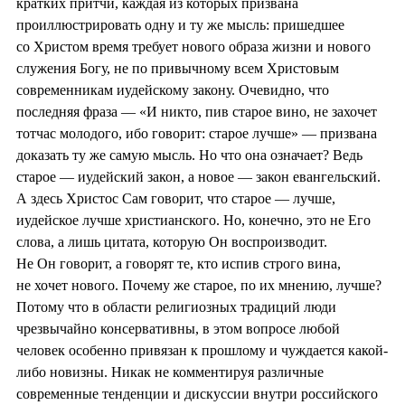
кратких притчи, каждая из которых призвана
проиллюстрировать одну и ту же мысль: пришедшее
со Христом время требует нового образа жизни и нового
служения Богу, не по привычному всем Христовым
современникам иудейскому закону. Очевидно, что
последняя фраза — «И никто, пив старое вино, не захочет
тотчас молодого, ибо говорит: старое лучше» — призвана
доказать ту же самую мысль. Но что она означает? Ведь
старое — иудейский закон, а новое — закон евангельский.
А здесь Христос Сам говорит, что старое — лучше,
иудейское лучше христианского. Но, конечно, это не Его
слова, а лишь цитата, которую Он воспроизводит.
Не Он говорит, а говорят те, кто испив строго вина,
не хочет нового. Почему же старое, по их мнению, лучше?
Потому что в области религиозных традиций люди
чрезвычайно консервативны, в этом вопросе любой
человек особенно привязан к прошлому и чуждается какой-
либо новизны. Никак не комментируя различные
современные тенденции и дискуссии внутри российского