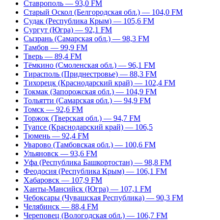
Ставрополь — 93,0 FM
Старый Оскол (Белгородская обл.) — 104,0 FM
Судак (Республика Крым) — 105,6 FM
Сургут (Югра) — 92,1 FM
Сызрань (Самарская обл.) — 98,3 FM
Тамбов — 99,9 FM
Тверь — 89,4 FM
Тёмкино (Смоленская обл.) — 96,1 FM
Тирасполь (Приднестровье) — 88,3 FM
Тихорецк (Краснодарский край) — 102,4 FM
Токмак (Запорожская обл.) — 104,9 FM
Тольятти (Самарская обл.) — 94,9 FM
Томск — 92,6 FM
Торжок (Тверская обл.) — 94,7 FM
Туапсе (Краснодарский край) — 106,5
Тюмень — 92,4 FM
Уварово (Тамбовская обл.) — 100,6 FM
Ульяновск — 93,6 FM
Уфа (Республика Башкортостан) — 98,8 FM
Феодосия (Республика Крым) — 106,1 FM
Хабаровск — 107,9 FM
Ханты-Мансийск (Югра) — 107,1 FM
Чебоксары (Чувашская Республика) — 90,3 FM
Челябинск — 88,4 FM
Череповец (Вологодская обл.) — 106,7 FM