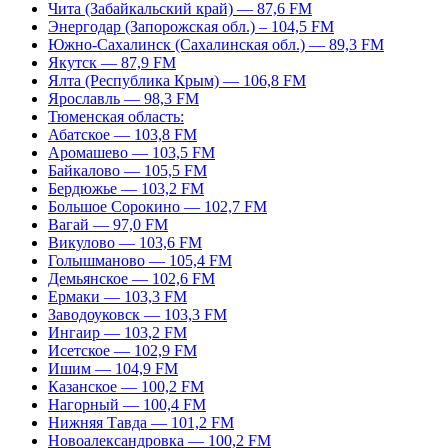
Чита (Забайкальский край) — 87,6 FM
Энергодар (Запорожская обл.) – 104,5 FM
Южно-Сахалинск (Сахалинская обл.) — 89,3 FM
Якутск — 87,9 FM
Ялта (Республика Крым) — 106,8 FM
Ярославль — 98,3 FM
Тюменская область:
Абатское — 103,8 FM
Аромашево — 103,5 FM
Байкалово — 105,5 FM
Бердюжье — 103,2 FM
Большое Сорокино — 102,7 FM
Вагай — 97,0 FM
Викулово — 103,6 FM
Голышманово — 105,4 FM
Демьянское — 102,6 FM
Ермаки — 103,3 FM
Заводоуковск — 103,3 FM
Ингаир — 103,2 FM
Исетское — 102,9 FM
Ишим — 104,9 FM
Казанское — 100,2 FM
Нагорный — 100,4 FM
Нижняя Тавда — 101,2 FM
Новоалександровка — 100,2 FM