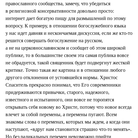
православного сообщества, замечу, что убедиться
в религиозной консервативности довольно просто:
интернет дает богатую пищу для размышлений по этому
вопросу. К примеру, в отношении богослужебного языка
у нас идет давняя и нескончаемая дискуссия, если же кто-то
решится совершать богослужение на русском,
а не на церковнославянском и сообщит об этом широкой
публике, то в большинстве своем эта самая публика вовсе
не обрадуется, такой священник будет подвергнут жесткой
критике. Точно такая же картина и в отношении любого
другого отклонения от устоявшейся нормы. Христос
Спаситель прекрасно понимал, что Его современники
придерживаются привычки, старого, надежного,
известного и испытанного, они вовсе не торопятся
открывать себя новому во Христе, потому что новое всегда
влечет за собой перемены, а перемены пугают. Всем
знакомы слова о переменах, которых мы ждем, а когда они
наступают, «вдруг нам становится страшно что-то менять».
Но без радикальных перемен невозможно прийти