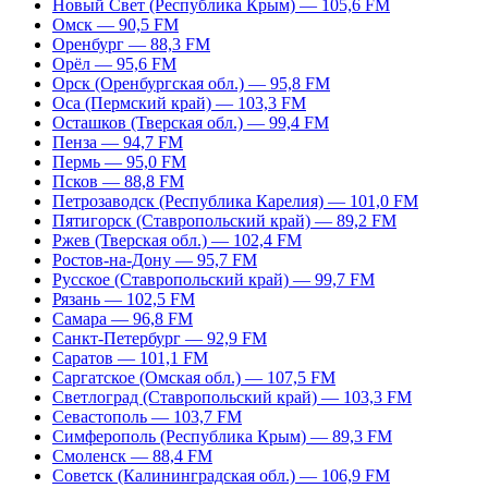
Новый Свет (Республика Крым) — 105,6 FM
Омск — 90,5 FM
Оренбург — 88,3 FM
Орёл — 95,6 FM
Орск (Оренбургская обл.) — 95,8 FM
Оса (Пермский край) — 103,3 FM
Осташков (Тверская обл.) — 99,4 FM
Пенза — 94,7 FM
Пермь — 95,0 FM
Псков — 88,8 FM
Петрозаводск (Республика Карелия) — 101,0 FM
Пятигорск (Ставропольский край) — 89,2 FM
Ржев (Тверская обл.) — 102,4 FM
Ростов-на-Дону — 95,7 FM
Русское (Ставропольский край) — 99,7 FM
Рязань — 102,5 FM
Самара — 96,8 FM
Санкт-Петербург — 92,9 FM
Саратов — 101,1 FM
Саргатское (Омская обл.) — 107,5 FM
Светлоград (Ставропольский край) — 103,3 FM
Севастополь — 103,7 FM
Симферополь (Республика Крым) — 89,3 FM
Смоленск — 88,4 FM
Советск (Калининградская обл.) — 106,9 FM