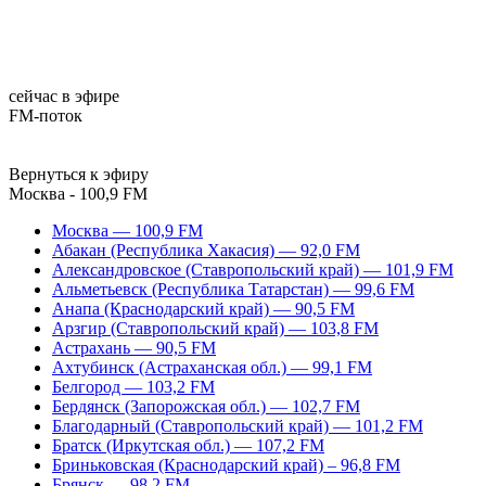
сейчас в эфире
FM-поток
Вернуться к эфиру
Москва - 100,9 FM
Москва — 100,9 FM
Абакан (Республика Хакасия) — 92,0 FM
Александровское (Ставропольский край) — 101,9 FM
Альметьевск (Республика Татарстан) — 99,6 FM
Анапа (Краснодарский край) — 90,5 FM
Арзгир (Ставропольский край) — 103,8 FM
Астрахань — 90,5 FM
Ахтубинск (Астраханская обл.) — 99,1 FM
Белгород — 103,2 FM
Бердянск (Запорожская обл.) — 102,7 FM
Благодарный (Ставропольский край) — 101,2 FM
Братск (Иркутская обл.) — 107,2 FM
Бриньковская (Краснодарский край) – 96,8 FM
Брянск — 98,2 FM