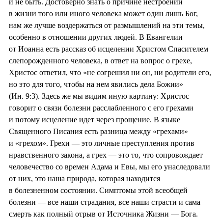
и не быть. Достоверно знать о причине нестроений
в жизни того или иного человека может один лишь Бог,
нам же лучше воздержаться от размышлений на эти темы,
особенно в отношении других людей. В Евангелии
от Иоанна есть рассказ об исцелении Христом Спасителем
слепорожденного человека, в ответ на вопрос о грехе,
Христос ответил, что «не согрешил ни он, ни родители его,
но это для того, чтобы на нем явились дела Божии»
(Ин. 9:3). Здесь же мы видим иную картину: Христос
говорит о связи болезни расслабленного с его грехами
и потому исцеление идет через прощение. В языке
Священного Писания есть разница между «грехами»
и «грехом». Грехи — это личные преступления против
нравственного закона, а грех — это то, что сопровождает
человечество со времен Адама и Евы, мы его унаследовали
от них, это наша природа, которая находится
в болезненном состоянии. Симптомы этой всеобщей
болезни — все наши страдания, все наши страсти и сама
смерть как полный отрыв от Источника Жизни — Бога.