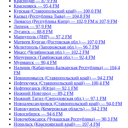
Краснодар — 87,9 FM
Красноярск — 95,4 FM
Курская (Ставропольский край) — 100,0 FM
Кызыл (Республика Тыва) — 104,8 FM
Лимасол (Республика Кипр) — 102,9 FM и 107,9 FM
Липецк — 97,9 FM
Луганск — 88,8 FM
Мариуполь (ДНР) — 97,2 FM
Матвеев Курган (Ростовская обл.) — 107,0 FM
Мелитополь (Запорожская обл.) — 96,7 FM
Миасс (Челябинская обл.) — 102,2 FM
Мичуринск (Тамбовская обл.) — 92,4 FM
Мурманск — 90,4 FM
Нальчик (Кабардино-Балкарская Республика) — 104,4
FM
Невинномысск (Ставропольский край) — 94,2 FM
Нефтекумск (Ставропольский край) — 100,4 FM
Нефтеюганск (Югра) — 92,1 FM
Нижний Новгород — 89,2 FM
Нижний Тагил (Свердловская обл.) — 97,1 FM
Новоалександровск (Ставропольский край) — 94,0 FM
Новокузнецк (Кемеровская область) — 94,2 FM
Новосибирск — 94,6 FM
Новочебоксарск (Чувашская Республика) — 90,3 FM
Норильск (Красноярский край) — 107,4 FM