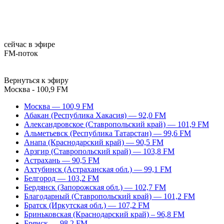
сейчас в эфире
FM-поток
Вернуться к эфиру
Москва - 100,9 FM
Москва — 100,9 FM
Абакан (Республика Хакасия) — 92,0 FM
Александровское (Ставропольский край) — 101,9 FM
Альметьевск (Республика Татарстан) — 99,6 FM
Анапа (Краснодарский край) — 90,5 FM
Арзгир (Ставропольский край) — 103,8 FM
Астрахань — 90,5 FM
Ахтубинск (Астраханская обл.) — 99,1 FM
Белгород — 103,2 FM
Бердянск (Запорожская обл.) — 102,7 FM
Благодарный (Ставропольский край) — 101,2 FM
Братск (Иркутская обл.) — 107,2 FM
Бриньковская (Краснодарский край) – 96,8 FM
Брянск — 98,2 FM