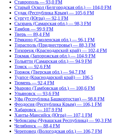
Ставрополь — 93,0 FM
Старый Оскол (Белгородская обл.) — 104,0 FM
Судак (Республика Крым) — 105,6 FM
Сургут (Югра) — 92,1 FM
Сызрань (Самарская обл.) — 98,3 FM
Тамбов — 99,9 FM
Тверь — 89,4 FM
Тёмкино (Смоленская обл.) — 96,1 FM
Тирасполь (Приднестровье) — 88,3 FM
Тихорецк (Краснодарский край) — 102,4 FM
Токмак (Запорожская обл.) — 104,9 FM
Тольятти (Самарская обл.) — 94,9 FM
Томск — 92,6 FM
Торжок (Тверская обл.) — 94,7 FM
Туапсе (Краснодарский край) — 106,5
Тюмень — 92,4 FM
Уварово (Тамбовская обл.) — 100,6 FM
Ульяновск — 93,6 FM
Уфа (Республика Башкортостан) — 98,8 FM
Феодосия (Республика Крым) — 106,1 FM
Хабаровск — 107,9 FM
Ханты-Мансийск (Югра) — 107,1 FM
Чебоксары (Чувашская Республика) — 90,3 FM
Челябинск — 88,4 FM
Череповец (Вологодская обл.) — 106,7 FM