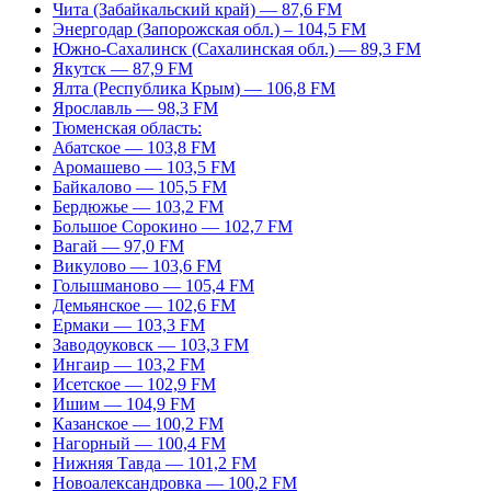
Чита (Забайкальский край) — 87,6 FM
Энергодар (Запорожская обл.) – 104,5 FM
Южно-Сахалинск (Сахалинская обл.) — 89,3 FM
Якутск — 87,9 FM
Ялта (Республика Крым) — 106,8 FM
Ярославль — 98,3 FM
Тюменская область:
Абатское — 103,8 FM
Аромашево — 103,5 FM
Байкалово — 105,5 FM
Бердюжье — 103,2 FM
Большое Сорокино — 102,7 FM
Вагай — 97,0 FM
Викулово — 103,6 FM
Голышманово — 105,4 FM
Демьянское — 102,6 FM
Ермаки — 103,3 FM
Заводоуковск — 103,3 FM
Ингаир — 103,2 FM
Исетское — 102,9 FM
Ишим — 104,9 FM
Казанское — 100,2 FM
Нагорный — 100,4 FM
Нижняя Тавда — 101,2 FM
Новоалександровка — 100,2 FM