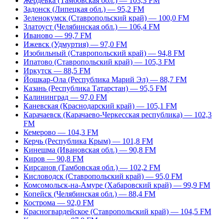
Жердевка (Тамбовская обл.) — 103,3 FM
Задонск (Липецкая обл.) — 95,2 FM
Зеленокумск (Ставропольский край) — 100,0 FM
Златоуст (Челябинская обл.) — 106,4 FM
Иваново — 99,7 FM
Ижевск (Удмуртия) — 97,0 FM
Изобильный (Ставропольский край) — 94,8 FM
Ипатово (Ставропольский край) — 105,3 FM
Иркутск — 88,5 FM
Йошкар-Ола (Республика Марий Эл) — 88,7 FM
Казань (Республика Татарстан) — 95,5 FM
Калининград — 97,0 FM
Каневская (Краснодарский край) — 105,1 FM
Карачаевск (Карачаево-Черкесская республика) — 102,3
FM
Кемерово — 104,3 FM
Керчь (Республика Крым) — 101,8 FM
Кинешма (Ивановская обл.) — 90,8 FM
Киров — 90,8 FM
Кирсанов (Тамбовская обл.) — 102,2 FM
Кисловодск (Ставропольский край) — 95,0 FM
Комсомольск-на-Амуре (Хабаровский край) — 99,9 FM
Копейск (Челябинская обл.) — 88,4 FM
Кострома — 92,0 FM
Красногвардейское (Ставропольский край) — 104,5 FM