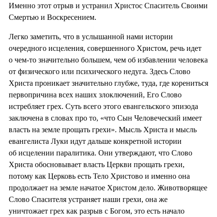
Именно этот отрыв и устранил Христос Спаситель Своими
Смертью и Воскресением.
Легко заметить, что в услышанной нами истории
очередного исцеления, совершенного Христом, речь идет
о чем-то значительно большем, чем об избавлении человека
от физического или психического недуга. Здесь Слово
Христа проникает значительно глубже, туда, где корениться
первопричина всех наших злоключений, Его Слово
истребляет грех. Суть всего этого евангельского эпизода
заключена в словах про то, «что Сын Человеческий имеет
власть на земле прощать грехи». Мысль Христа и мысль
евангелиста Луки идут дальше конкретной истории
об исцелении паралитика. Они утверждают, что Слово
Христа обосновывает власть Церкви прощать грехи,
потому как Церковь есть Тело Христово и именно она
продолжает на земле начатое Христом дело. Животворящее
Слово Спасителя устраняет наши грехи, она же
уничтожает грех как разрыв с Богом, это есть начало