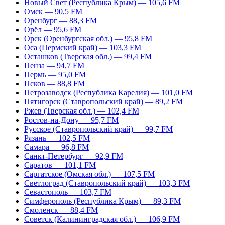
Новый Свет (Республика Крым) — 105,6 FM
Омск — 90,5 FM
Оренбург — 88,3 FM
Орёл — 95,6 FM
Орск (Оренбургская обл.) — 95,8 FM
Оса (Пермский край) — 103,3 FM
Осташков (Тверская обл.) — 99,4 FM
Пенза — 94,7 FM
Пермь — 95,0 FM
Псков — 88,8 FM
Петрозаводск (Республика Карелия) — 101,0 FM
Пятигорск (Ставропольский край) — 89,2 FM
Ржев (Тверская обл.) — 102,4 FM
Ростов-на-Дону — 95,7 FM
Русское (Ставропольский край) — 99,7 FM
Рязань — 102,5 FM
Самара — 96,8 FM
Санкт-Петербург — 92,9 FM
Саратов — 101,1 FM
Саргатское (Омская обл.) — 107,5 FM
Светлоград (Ставропольский край) — 103,3 FM
Севастополь — 103,7 FM
Симферополь (Республика Крым) — 89,3 FM
Смоленск — 88,4 FM
Советск (Калининградская обл.) — 106,9 FM