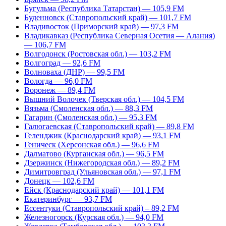
Бугульма (Республика Татарстан) — 105,9 FM
Буденновск (Ставропольский край) — 101,7 FM
Владивосток (Приморский край) — 97,3 FM
Владикавказ (Республика Северная Осетия — Алания)
— 106,7 FM
Волгодонск (Ростовская обл.) — 103,2 FM
Волгоград — 92,6 FM
Волноваха (ДНР) — 99,5 FM
Вологда — 96,0 FM
Воронеж — 89,4 FM
Вышний Волочек (Тверская обл.) — 104,5 FM
Вязьма (Смоленская обл.) — 88,3 FM
Гагарин (Смоленская обл.) — 95,3 FM
Галюгаевская (Ставропольский край) — 89,8 FM
Геленджик (Краснодарский край) — 93,1 FM
Геническ (Херсонская обл.) — 96,6 FM
Далматово (Курганская обл.) — 96,5 FM
Дзержинск (Нижегородская обл.) — 89,2 FM
Димитровград (Ульяновская обл.) — 97,1 FM
Донецк — 102,6 FM
Ейск (Краснодарский край) — 101,1 FM
Екатеринбург — 93,7 FM
Ессентуки (Ставропольский край) – 89,2 FM
Железногорск (Курская обл.) — 94,0 FM