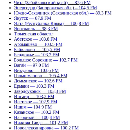
Чита (Забайкальский край) — 87,6 FM
Энергодар (Запорожская обл.) – 104,5 FM
Южно-Сахалинск (Сахалинская обл.) — 89,3 FM
Якутск — 87,9 FM
Ялта (Республика Крым) — 106,8 FM
Ярославль — 98,3 FM
Тюменская область:
Абатское — 103,8 FM
Аромашево — 103,5 FM
Байкалово — 105,5 FM
Бердюжье — 103,2 FM
Большое Сорокино — 102,7 FM
Вагай — 97,0 FM
Викулово — 103,6 FM
Голышманово — 105,4 FM
Демьянское — 102,6 FM
Ермаки — 103,3 FM
Заводоуковск — 103,3 FM
Ингаир — 103,2 FM
Исетское — 102,9 FM
Ишим — 104,9 FM
Казанское — 100,2 FM
Нагорный — 100,4 FM
Нижняя Тавда — 101,2 FM
Новоалександровка — 100,2 FM