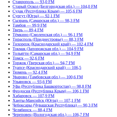
Ставрополь — 93,0 FM
Старый Оскол (Белгородская обл.) — 104,0 FM
Судак (Республика Крым) — 105,6 FM
Сургут (Югра) — 92,1 FM
Сызрань (Самарская обл.) — 98,3 FM
Тамбов — 99,9 FM
Тверь — 89,4 FM
Тёмкино (Смоленская обл.) — 96,1 FM
Тирасполь (Приднестровье) — 88,3 FM
Тихорецк (Краснодарский край) — 102,4 FM
Токмак (Запорожская обл.) — 104,9 FM
Тольятти (Самарская обл.) — 94,9 FM
Томск — 92,6 FM
Торжок (Тверская обл.) — 94,7 FM
Туапсе (Краснодарский край) — 106,5
Тюмень — 92,4 FM
Уварово (Тамбовская обл.) — 100,6 FM
Ульяновск — 93,6 FM
Уфа (Республика Башкортостан) — 98,8 FM
Феодосия (Республика Крым) — 106,1 FM
Хабаровск — 107,9 FM
Ханты-Мансийск (Югра) — 107,1 FM
Чебоксары (Чувашская Республика) — 90,3 FM
Челябинск — 88,4 FM
Череповец (Вологодская обл.) — 106,7 FM