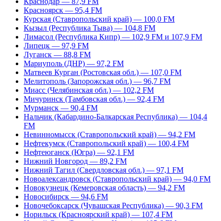
Краснодар — 87,9 FM
Красноярск — 95,4 FM
Курская (Ставропольский край) — 100,0 FM
Кызыл (Республика Тыва) — 104,8 FM
Лимасол (Республика Кипр) — 102,9 FM и 107,9 FM
Липецк — 97,9 FM
Луганск — 88,8 FM
Мариуполь (ДНР) — 97,2 FM
Матвеев Курган (Ростовская обл.) — 107,0 FM
Мелитополь (Запорожская обл.) — 96,7 FM
Миасс (Челябинская обл.) — 102,2 FM
Мичуринск (Тамбовская обл.) — 92,4 FM
Мурманск — 90,4 FM
Нальчик (Кабардино-Балкарская Республика) — 104,4
FM
Невинномысск (Ставропольский край) — 94,2 FM
Нефтекумск (Ставропольский край) — 100,4 FM
Нефтеюганск (Югра) — 92,1 FM
Нижний Новгород — 89,2 FM
Нижний Тагил (Свердловская обл.) — 97,1 FM
Новоалександровск (Ставропольский край) — 94,0 FM
Новокузнецк (Кемеровская область) — 94,2 FM
Новосибирск — 94,6 FM
Новочебоксарск (Чувашская Республика) — 90,3 FM
Норильск (Красноярский край) — 107,4 FM