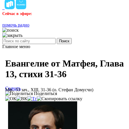
Сейчас в эфире:
помочь радио
Поиск
Главное меню
Евангелие от Матфея, Глава
13, стихи 31-36
Скачать
Мф., 53 зач., XIII, 31-36 (о. Стефан Домусчи)
Поделиться