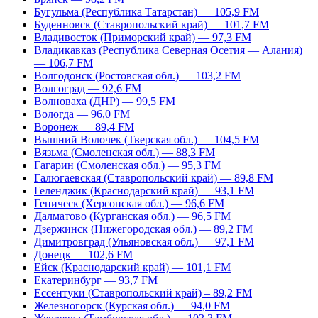
Бугульма (Республика Татарстан) — 105,9 FM
Буденновск (Ставропольский край) — 101,7 FM
Владивосток (Приморский край) — 97,3 FM
Владикавказ (Республика Северная Осетия — Алания)
— 106,7 FM
Волгодонск (Ростовская обл.) — 103,2 FM
Волгоград — 92,6 FM
Волноваха (ДНР) — 99,5 FM
Вологда — 96,0 FM
Воронеж — 89,4 FM
Вышний Волочек (Тверская обл.) — 104,5 FM
Вязьма (Смоленская обл.) — 88,3 FM
Гагарин (Смоленская обл.) — 95,3 FM
Галюгаевская (Ставропольский край) — 89,8 FM
Геленджик (Краснодарский край) — 93,1 FM
Геническ (Херсонская обл.) — 96,6 FM
Далматово (Курганская обл.) — 96,5 FM
Дзержинск (Нижегородская обл.) — 89,2 FM
Димитровград (Ульяновская обл.) — 97,1 FM
Донецк — 102,6 FM
Ейск (Краснодарский край) — 101,1 FM
Екатеринбург — 93,7 FM
Ессентуки (Ставропольский край) – 89,2 FM
Железногорск (Курская обл.) — 94,0 FM