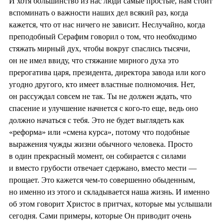
И хотя большинство из нас люди самые простые, нам стоит
вспоминать о важности наших дел всякий раз, когда
кажется, что от нас ничего не зависит. Неслучайно, когда
преподобный Серафим говорил о том, что необходимо
стяжать мирный дух, чтобы вокруг спаслись тысячи,
он не имел ввиду, что стяжание мирного духа это
прерогатива царя, президента, директора завода или кого
угодно другого, кто имеет властные полномочия. Нет,
он рассуждал совсем не так. Ты не должен ждать, что
спасение и улучшение начнется с кого-то еще, ведь оно
должно начаться с тебя. Это не будет выглядеть как
«реформа» или «смена курса», потому что подобные
выражения чужды жизни обычного человека. Просто
в один прекрасный момент, он собирается с силами
и вместо грубости отвечает сдержано, вместо мести —
прощает. Это кажется чем-то совершенно обыденным,
но именно из этого и складывается наша жизнь. И именно
об этом говорит Христос в притчах, которые мы услышали
сегодня. Сами примеры, которые Он приводит очень