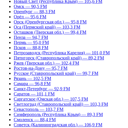
Новый Свет (Республика Крым) — 105,6 FM
Омск — 90,5 FM
Оренбург — 88,3 FM
Орёл — 95,6 FM
Орск (Оренбургская обл.) — 95,8 FM
Оса (Пермский край) — 103,3 FM
Осташков (Тверская обл.) — 99,4 FM
Пенза — 94,7 FM
Пермь — 95,0 FM
Псков — 88,8 FM
Петрозаводск (Республика Карелия) — 101,0 FM
Пятигорск (Ставропольский край) — 89,2 FM
Ржев (Тверская обл.) — 102,4 FM
Ростов-на-Дону — 95,7 FM
Русское (Ставропольский край) — 99,7 FM
Рязань — 102,5 FM
Самара — 96,8 FM
Санкт-Петербург — 92,9 FM
Саратов — 101,1 FM
Саргатское (Омская обл.) — 107,5 FM
Светлоград (Ставропольский край) — 103,3 FM
Севастополь — 103,7 FM
Симферополь (Республика Крым) — 89,3 FM
Смоленск — 88,4 FM
Советск (Калининградская обл.) — 106,9 FM