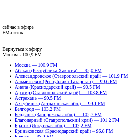
сейчас в эфире
FM-поток
Вернуться к эфиру
Москва - 100,9 FM
Москва — 100,9 FM
Абакан (Республика Хакасия) — 92,0 FM
Александровское (Ставропольский край) — 101,9 FM
Альметьевск (Республика Татарстан) — 99,6 FM
Анапа (Краснодарский край) — 90,5 FM
Арзгир (Ставропольский край) — 103,8 FM
Астрахань — 90,5 FM
Ахтубинск (Астраханская обл.) — 99,1 FM
Белгород — 103,2 FM
Бердянск (Запорожская обл.) — 102,7 FM
Благодарный (Ставропольский край) — 101,2 FM
Братск (Иркутская обл.) — 107,2 FM
Бриньковская (Краснодарский край) – 96,8 FM
Брянск — 98,2 FM