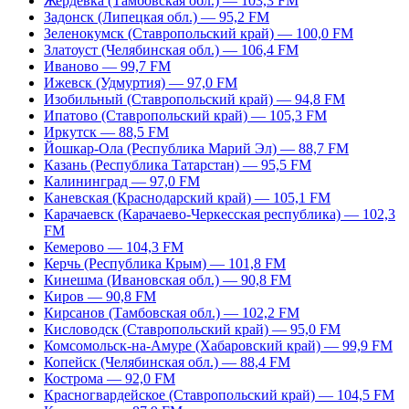
Жердевка (Тамбовская обл.) — 103,3 FM
Задонск (Липецкая обл.) — 95,2 FM
Зеленокумск (Ставропольский край) — 100,0 FM
Златоуст (Челябинская обл.) — 106,4 FM
Иваново — 99,7 FM
Ижевск (Удмуртия) — 97,0 FM
Изобильный (Ставропольский край) — 94,8 FM
Ипатово (Ставропольский край) — 105,3 FM
Иркутск — 88,5 FM
Йошкар-Ола (Республика Марий Эл) — 88,7 FM
Казань (Республика Татарстан) — 95,5 FM
Калининград — 97,0 FM
Каневская (Краснодарский край) — 105,1 FM
Карачаевск (Карачаево-Черкесская республика) — 102,3
FM
Кемерово — 104,3 FM
Керчь (Республика Крым) — 101,8 FM
Кинешма (Ивановская обл.) — 90,8 FM
Киров — 90,8 FM
Кирсанов (Тамбовская обл.) — 102,2 FM
Кисловодск (Ставропольский край) — 95,0 FM
Комсомольск-на-Амуре (Хабаровский край) — 99,9 FM
Копейск (Челябинская обл.) — 88,4 FM
Кострома — 92,0 FM
Красногвардейское (Ставропольский край) — 104,5 FM