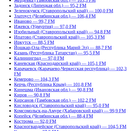
Жердевка (Тамбовская обл.) — 103,3 FM
Задонск (Липецкая обл.) — 95,2 FM
Зеленокумск (Ставропольский край) — 100,0 FM
Златоуст (Челябинская обл.) — 106,4 FM
Иваново — 99,7 FM
Ижевск (Удмуртия) — 97,0 FM
Изобильный (Ставропольский край) — 94,8 FM
Ипатово (Ставропольский край) — 105,3 FM
Иркутск — 88,5 FM
Йошкар-Ола (Республика Марий Эл) — 88,7 FM
Казань (Республика Татарстан) — 95,5 FM
Калининград — 97,0 FM
Каневская (Краснодарский край) — 105,1 FM
Карачаевск (Карачаево-Черкесская республика) — 102,3
FM
Кемерово — 104,3 FM
Керчь (Республика Крым) — 101,8 FM
Кинешма (Ивановская обл.) — 90,8 FM
Киров — 90,8 FM
Кирсанов (Тамбовская обл.) — 102,2 FM
Кисловодск (Ставропольский край) — 95,0 FM
Комсомольск-на-Амуре (Хабаровский край) — 99,9 FM
Копейск (Челябинская обл.) — 88,4 FM
Кострома — 92,0 FM
Красногвардейское (Ставропольский край) — 104,5 FM