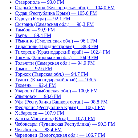
Ставрополь — 93,0 FM
Старый Оскол (Белгородская обл.) — 104,0 FM
Судак (Республика Крым) — 105,6 FM
Сургут (Югра) — 92,1 FM
Сызрань (Самарская обл.) — 98,3 FM
Тамбов — 99,9 FM
Тверь — 89,4 FM
Тёмкино (Смоленская обл.) — 96,1 FM
Тирасполь (Приднестровье) — 88,3 FM
Тихорецк (Краснодарский край) — 102,4 FM
Токмак (Запорожская обл.) — 104,9 FM
Тольятти (Самарская обл.) — 94,9 FM
Томск — 92,6 FM
Торжок (Тверская обл.) — 94,7 FM
Туапсе (Краснодарский край) — 106,5
Тюмень — 92,4 FM
Уварово (Тамбовская обл.) — 100,6 FM
Ульяновск — 93,6 FM
Уфа (Республика Башкортостан) — 98,8 FM
Феодосия (Республика Крым) — 106,1 FM
Хабаровск — 107,9 FM
Ханты-Мансийск (Югра) — 107,1 FM
Чебоксары (Чувашская Республика) — 90,3 FM
Челябинск — 88,4 FM
Череповец (Вологодская обл.) — 106,7 FM