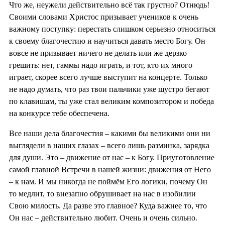
Что же, неужели действительно всё так грустно? Отнюдь!
Своими словами Христос призывает учеников к очень
важному поступку: перестать слишком серьезно относиться
к своему благочестию и научиться давать место Богу. Он
вовсе не призывает ничего не делать или же дерзко
грешить: нет, гаммы надо играть, и тот, кто их много
играет, скорее всего лучше выступит на концерте. Только
не надо думать, что раз твои пальчики уже шустро бегают
по клавишам, ты уже стал великим композитором и победа
на конкурсе тебе обеспечена.
Все наши дела благочестия – какими бы великими они ни
выглядели в наших глазах – всего лишь разминка, зарядка
для души. Это – движение от нас – к Богу. Приуготовление
самой главной Встречи в нашей жизни: движения от Него
– к нам. И мы никогда не поймём Его логики, почему Он
то медлит, то внезапно обрушивает на нас в изобилии
Свою милость. Да разве это главное? Куда важнее то, что
Он нас – действительно любит. Очень и очень сильно.