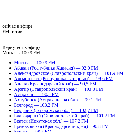
сейчас в эфире
FM-поток
Вернуться к эфиру
Москва - 100,9 FM
Москва — 100,9 FM
Абакан (Республика Хакасия) — 92,0 FM
Александровское (Ставропольский край) — 101,9 FM
Альметьевск (Республика Татарстан) — 99,6 FM
Анапа (Краснодарский край) — 90,5 FM
Арзгир (Ставропольский край) — 103,8 FM
Астрахань — 90,5 FM
Ахтубинск (Астраханская обл.) — 99,1 FM
Белгород — 103,2 FM
Бердянск (Запорожская обл.) — 102,7 FM
Благодарный (Ставропольский край) — 101,2 FM
Братск (Иркутская обл.) — 107,2 FM
Бриньковская (Краснодарский край) – 96,8 FM
Брянск — 98,2 FM