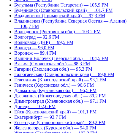
Бугульма (Республика Татарстан) — 105,9 FM
Буденновск (Ставропольский край) — 101,7 FM
Владивосток (Приморский край) — 97,3 FM
Владикавказ (Республика Северная Осетия — Алания)
— 106,7 FM
Волгодонск (Ростовская обл.) — 103,2 FM
Волгоград — 92,6 FM
Волноваха (ДНР) — 99,5 FM
Вологда — 96,0 FM
Воронеж — 89,4 FM
Вышний Волочек (Тверская обл.) — 104,5 FM
Вязьма (Смоленская обл.) — 88,3 FM
Гагарин (Смоленская обл.) — 95,3 FM
Галюгаевская (Ставропольский край) — 89,8 FM
Геленджик (Краснодарский край) — 93,1 FM
Геническ (Херсонская обл.) — 96,6 FM
Далматово (Курганская обл.) — 96,5 FM
Дзержинск (Нижегородская обл.) — 89,2 FM
Димитровград (Ульяновская обл.) — 97,1 FM
Донецк — 102,6 FM
Ейск (Краснодарский край) — 101,1 FM
Екатеринбург — 93,7 FM
Ессентуки (Ставропольский край) – 89,2 FM
Железногорск (Курская обл.) — 94,0 FM