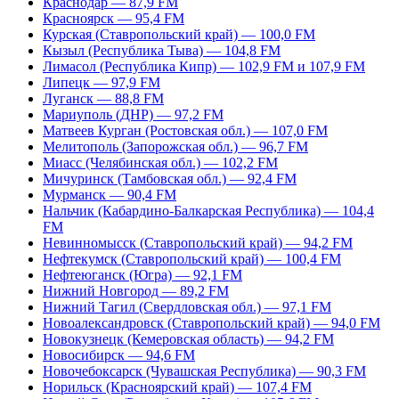
Краснодар — 87,9 FM
Красноярск — 95,4 FM
Курская (Ставропольский край) — 100,0 FM
Кызыл (Республика Тыва) — 104,8 FM
Лимасол (Республика Кипр) — 102,9 FM и 107,9 FM
Липецк — 97,9 FM
Луганск — 88,8 FM
Мариуполь (ДНР) — 97,2 FM
Матвеев Курган (Ростовская обл.) — 107,0 FM
Мелитополь (Запорожская обл.) — 96,7 FM
Миасс (Челябинская обл.) — 102,2 FM
Мичуринск (Тамбовская обл.) — 92,4 FM
Мурманск — 90,4 FM
Нальчик (Кабардино-Балкарская Республика) — 104,4
FM
Невинномысск (Ставропольский край) — 94,2 FM
Нефтекумск (Ставропольский край) — 100,4 FM
Нефтеюганск (Югра) — 92,1 FM
Нижний Новгород — 89,2 FM
Нижний Тагил (Свердловская обл.) — 97,1 FM
Новоалександровск (Ставропольский край) — 94,0 FM
Новокузнецк (Кемеровская область) — 94,2 FM
Новосибирск — 94,6 FM
Новочебоксарск (Чувашская Республика) — 90,3 FM
Норильск (Красноярский край) — 107,4 FM