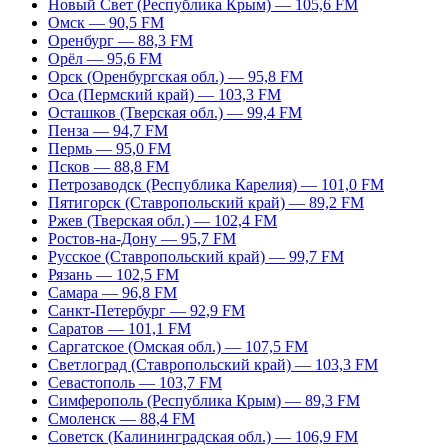
Новый Свет (Республика Крым) — 105,6 FM
Омск — 90,5 FM
Оренбург — 88,3 FM
Орёл — 95,6 FM
Орск (Оренбургская обл.) — 95,8 FM
Оса (Пермский край) — 103,3 FM
Осташков (Тверская обл.) — 99,4 FM
Пенза — 94,7 FM
Пермь — 95,0 FM
Псков — 88,8 FM
Петрозаводск (Республика Карелия) — 101,0 FM
Пятигорск (Ставропольский край) — 89,2 FM
Ржев (Тверская обл.) — 102,4 FM
Ростов-на-Дону — 95,7 FM
Русское (Ставропольский край) — 99,7 FM
Рязань — 102,5 FM
Самара — 96,8 FM
Санкт-Петербург — 92,9 FM
Саратов — 101,1 FM
Саргатское (Омская обл.) — 107,5 FM
Светлоград (Ставропольский край) — 103,3 FM
Севастополь — 103,7 FM
Симферополь (Республика Крым) — 89,3 FM
Смоленск — 88,4 FM
Советск (Калининградская обл.) — 106,9 FM