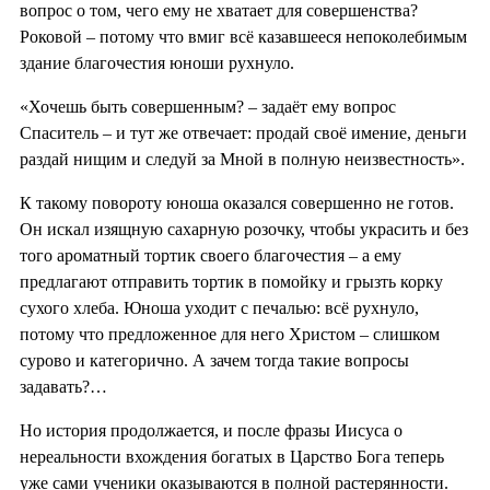
вопрос о том, чего ему не хватает для совершенства?
Роковой – потому что вмиг всё казавшееся непоколебимым
здание благочестия юноши рухнуло.
«Хочешь быть совершенным? – задаёт ему вопрос
Спаситель – и тут же отвечает: продай своё имение, деньги
раздай нищим и следуй за Мной в полную неизвестность».
К такому повороту юноша оказался совершенно не готов.
Он искал изящную сахарную розочку, чтобы украсить и без
того ароматный тортик своего благочестия – а ему
предлагают отправить тортик в помойку и грызть корку
сухого хлеба. Юноша уходит с печалью: всё рухнуло,
потому что предложенное для него Христом – слишком
сурово и категорично. А зачем тогда такие вопросы
задавать?…
Но история продолжается, и после фразы Иисуса о
нереальности вхождения богатых в Царство Бога теперь
уже сами ученики оказываются в полной растерянности.