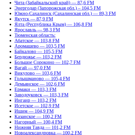
Чита (Забайкальский край) — 87,6 FM
Энергодар (Запорожская обл.) – 104,5 FM
Южно-Сахалинск (Сахалинская обл.) — 89,3 FM
Якутск — 87,9 FM
Ялта (Республика Крым) — 106,8 FM
Ярославль — 98,3 FM
Тюменская область:
Абатское — 103,8 FM
Аромашево — 103,5 FM
Байкалово — 105,5 FM
Бердюжье — 103,2 FM
Большое Сорокино — 102,7 FM
Вагай — 97,0 FM
Викулово — 103,6 FM
Голышманово — 105,4 FM
Демьянское — 102,6 FM
Ермаки — 103,3 FM
Заводоуковск — 103,3 FM
Ингаир — 103,2 FM
Исетское — 102,9 FM
Ишим — 104,9 FM
Казанское — 100,2 FM
Нагорный — 100,4 FM
Нижняя Тавда — 101,2 FM
Новоалександровка — 100,2 FM