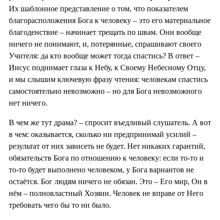
Их шаблонное представление о том, что показателем
благорасположения Бога к человеку – это его материальное
благоденствие – начинает трещать по швам. Они вообще
ничего не понимают, и, потерянные, спрашивают своего
Учителя: да кто вообще может тогда спастись? В ответ –
Иисус поднимает глаза к Небу, к Своему Небесному Отцу,
и мы слышим ключевую фразу чтения: человекам спастись
самостоятельно невозможно – но для Бога невозможного
нет ничего.
В чем же тут драма? – спросит въедливый слушатель. А вот
в чем: оказывается, сколько ни предпринимай усилий –
результат от них зависеть не будет. Нет никаких гарантий,
обязательств Бога по отношению к человеку: если то-то и
то-то будет выполнено человеком, у Бога вариантов не
остаётся. Бог людям ничего не обязан. Это – Его мир, Он в
нём – полновластный Хозяин. Человек не вправе от Него
требовать чего бы то ни было.