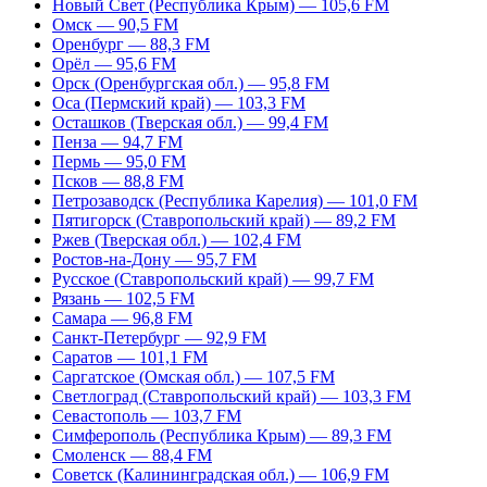
Новый Свет (Республика Крым) — 105,6 FM
Омск — 90,5 FM
Оренбург — 88,3 FM
Орёл — 95,6 FM
Орск (Оренбургская обл.) — 95,8 FM
Оса (Пермский край) — 103,3 FM
Осташков (Тверская обл.) — 99,4 FM
Пенза — 94,7 FM
Пермь — 95,0 FM
Псков — 88,8 FM
Петрозаводск (Республика Карелия) — 101,0 FM
Пятигорск (Ставропольский край) — 89,2 FM
Ржев (Тверская обл.) — 102,4 FM
Ростов-на-Дону — 95,7 FM
Русское (Ставропольский край) — 99,7 FM
Рязань — 102,5 FM
Самара — 96,8 FM
Санкт-Петербург — 92,9 FM
Саратов — 101,1 FM
Саргатское (Омская обл.) — 107,5 FM
Светлоград (Ставропольский край) — 103,3 FM
Севастополь — 103,7 FM
Симферополь (Республика Крым) — 89,3 FM
Смоленск — 88,4 FM
Советск (Калининградская обл.) — 106,9 FM