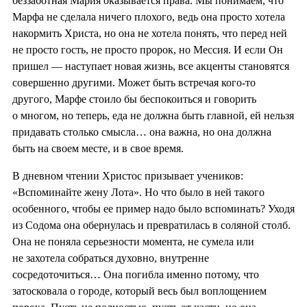
беззаботная Мария оказывается права. Мы понимаем, что
Марфа не сделала ничего плохого, ведь она просто хотела
накормить Христа, но она не хотела понять, что перед ней
не просто гость, не просто пророк, но Мессия. И если Он
пришел — наступает новая жизнь, все акценты становятся
совершенно другими. Может быть встречая кого-то
другого, Марфе стоило бы беспокоиться и говорить
о многом, но теперь, еда не должна быть главной, ей нельзя
придавать столько смысла… она важна, но она должна
быть на своем месте, и в свое время.
В дневном чтении Христос призывает учеников:
«Вспоминайте жену Лота». Но что было в ней такого
особенного, чтобы ее пример надо было вспоминать? Уходя
из Содома она обернулась и превратилась в соляной столб.
Она не поняла серьезности момента, не сумела или
не захотела собраться духовно, внутренне
сосредоточиться… Она погибла именно потому, что
затосковала о городе, который весь был воплощением