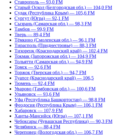
Ставрополь — 93,0 FM
Старый Оскол (Белгородская обл.) — 104,0 FM
Судак (Республика Крым) — 105,6 FM
Сургут (Югра) — 92,1 FM
Сызрань (Самарская обл.) — 98,3 FM
Тамбов — 99,9 FM
Тверь — 89,4 FM
Тёмкино (Смоленская обл.) — 96,1 FM
Тирасполь (Приднестровье) — 88,3 FM
Тихорецк (Краснодарский край) — 102,4 FM
Токмак (Запорожская обл.) — 104,9 FM
Тольятти (Самарская обл.) — 94,9 FM
Томск — 92,6 FM
Торжок (Тверская обл.) — 94,7 FM
Туапсе (Краснодарский край) — 106,5
Тюмень — 92,4 FM
Уварово (Тамбовская обл.) — 100,6 FM
Ульяновск — 93,6 FM
Уфа (Республика Башкортостан) — 98,8 FM
Феодосия (Республика Крым) — 106,1 FM
Хабаровск — 107,9 FM
Ханты-Мансийск (Югра) — 107,1 FM
Чебоксары (Чувашская Республика) — 90,3 FM
Челябинск — 88,4 FM
Череповец (Вологодская обл.) — 106,7 FM