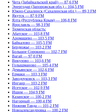
Чита (Забайкальский край) — 87,6 FM
Энергодар (Запорожская обл.) – 104,5 FM
Южно-Сахалинск (Сахалинская обл.) — 89,3 FM
Якутск — 87,9 FM
Ялта (Республика Крым) — 106,8 FM
Ярославль — 98,3 FM
Тюменская область:
Абатское — 103,8 FM
Аромашево — 103,5 FM
Байкалово — 105,5 FM
Бердюжье — 103,2 FM
Большое Сорокино — 102,7 FM
Вагай — 97,0 FM
Викулово — 103,6 FM
Голышманово — 105,4 FM
Демьянское — 102,6 FM
Ермаки — 103,3 FM
Заводоуковск — 103,3 FM
Ингаир — 103,2 FM
Исетское — 102,9 FM
Ишим — 104,9 FM
Казанское — 100,2 FM
Нагорный — 100,4 FM
Нижняя Тавда — 101,2 FM
Новоалександровка — 100,2 FM