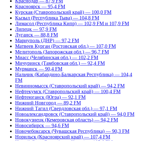
Краснодар — 87,9 FM
Красноярск — 95,4 FM
Курская (Ставропольский край) — 100,0 FM
Кызыл (Республика Тыва) — 104,8 FM
Лимасол (Республика Кипр) — 102,9 FM и 107,9 FM
Липецк — 97,9 FM
Луганск — 88,8 FM
Мариуполь (ДНР) — 97,2 FM
Матвеев Курган (Ростовская обл.) — 107,0 FM
Мелитополь (Запорожская обл.) — 96,7 FM
Миасс (Челябинская обл.) — 102,2 FM
Мичуринск (Тамбовская обл.) — 92,4 FM
Мурманск — 90,4 FM
Нальчик (Кабардино-Балкарская Республика) — 104,4
FM
Невинномысск (Ставропольский край) — 94,2 FM
Нефтекумск (Ставропольский край) — 100,4 FM
Нефтеюганск (Югра) — 92,1 FM
Нижний Новгород — 89,2 FM
Нижний Тагил (Свердловская обл.) — 97,1 FM
Новоалександровск (Ставропольский край) — 94,0 FM
Новокузнецк (Кемеровская область) — 94,2 FM
Новосибирск — 94,6 FM
Новочебоксарск (Чувашская Республика) — 90,3 FM
Норильск (Красноярский край) — 107,4 FM