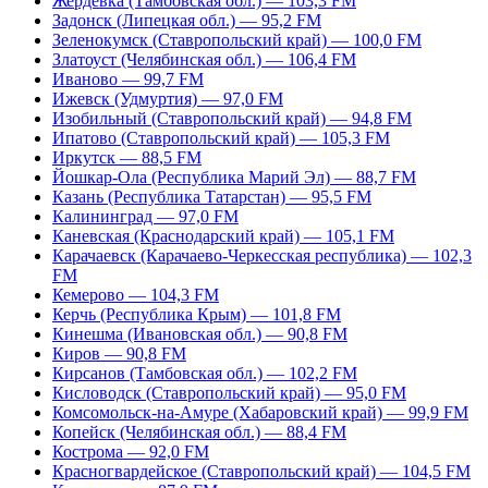
Жердевка (Тамбовская обл.) — 103,3 FM
Задонск (Липецкая обл.) — 95,2 FM
Зеленокумск (Ставропольский край) — 100,0 FM
Златоуст (Челябинская обл.) — 106,4 FM
Иваново — 99,7 FM
Ижевск (Удмуртия) — 97,0 FM
Изобильный (Ставропольский край) — 94,8 FM
Ипатово (Ставропольский край) — 105,3 FM
Иркутск — 88,5 FM
Йошкар-Ола (Республика Марий Эл) — 88,7 FM
Казань (Республика Татарстан) — 95,5 FM
Калининград — 97,0 FM
Каневская (Краснодарский край) — 105,1 FM
Карачаевск (Карачаево-Черкесская республика) — 102,3
FM
Кемерово — 104,3 FM
Керчь (Республика Крым) — 101,8 FM
Кинешма (Ивановская обл.) — 90,8 FM
Киров — 90,8 FM
Кирсанов (Тамбовская обл.) — 102,2 FM
Кисловодск (Ставропольский край) — 95,0 FM
Комсомольск-на-Амуре (Хабаровский край) — 99,9 FM
Копейск (Челябинская обл.) — 88,4 FM
Кострома — 92,0 FM
Красногвардейское (Ставропольский край) — 104,5 FM