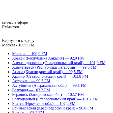
сейчас в эфире
FM-поток
Вернуться к эфиру
Москва - 100,9 FM
Москва — 100,9 FM
Абакан (Республика Хакасия) — 92,0 FM
Александровское (Ставропольский край) — 101,9 FM
Альметьевск (Республика Татарстан) — 99,6 FM
Анапа (Краснодарский край) — 90,5 FM
Арзгир (Ставропольский край) — 103,8 FM
Астрахань — 90,5 FM
Ахтубинск (Астраханская обл.) — 99,1 FM
Белгород — 103,2 FM
Бердянск (Запорожская обл.) — 102,7 FM
Благодарный (Ставропольский край) — 101,2 FM
Братск (Иркутская обл.) — 107,2 FM
Бриньковская (Краснодарский край) – 96,8 FM
Брянск — 98,2 FM