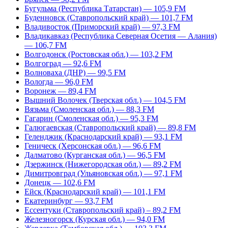
Бугульма (Республика Татарстан) — 105,9 FM
Буденновск (Ставропольский край) — 101,7 FM
Владивосток (Приморский край) — 97,3 FM
Владикавказ (Республика Северная Осетия — Алания)
— 106,7 FM
Волгодонск (Ростовская обл.) — 103,2 FM
Волгоград — 92,6 FM
Волноваха (ДНР) — 99,5 FM
Вологда — 96,0 FM
Воронеж — 89,4 FM
Вышний Волочек (Тверская обл.) — 104,5 FM
Вязьма (Смоленская обл.) — 88,3 FM
Гагарин (Смоленская обл.) — 95,3 FM
Галюгаевская (Ставропольский край) — 89,8 FM
Геленджик (Краснодарский край) — 93,1 FM
Геническ (Херсонская обл.) — 96,6 FM
Далматово (Курганская обл.) — 96,5 FM
Дзержинск (Нижегородская обл.) — 89,2 FM
Димитровград (Ульяновская обл.) — 97,1 FM
Донецк — 102,6 FM
Ейск (Краснодарский край) — 101,1 FM
Екатеринбург — 93,7 FM
Ессентуки (Ставропольский край) – 89,2 FM
Железногорск (Курская обл.) — 94,0 FM