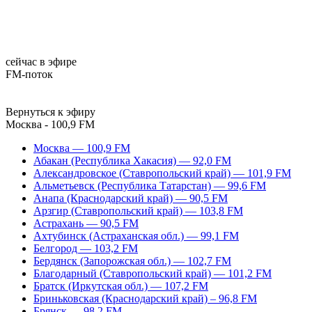
сейчас в эфире
FM-поток
Вернуться к эфиру
Москва - 100,9 FM
Москва — 100,9 FM
Абакан (Республика Хакасия) — 92,0 FM
Александровское (Ставропольский край) — 101,9 FM
Альметьевск (Республика Татарстан) — 99,6 FM
Анапа (Краснодарский край) — 90,5 FM
Арзгир (Ставропольский край) — 103,8 FM
Астрахань — 90,5 FM
Ахтубинск (Астраханская обл.) — 99,1 FM
Белгород — 103,2 FM
Бердянск (Запорожская обл.) — 102,7 FM
Благодарный (Ставропольский край) — 101,2 FM
Братск (Иркутская обл.) — 107,2 FM
Бриньковская (Краснодарский край) – 96,8 FM
Брянск — 98,2 FM