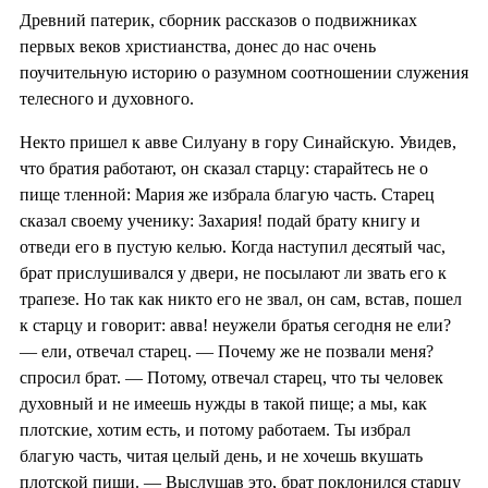
Древний патерик, сборник рассказов о подвижниках
первых веков христианства, донес до нас очень
поучительную историю о разумном соотношении служения
телесного и духовного.
Некто пришел к авве Силуану в гору Синайскую. Увидев,
что братия работают, он сказал старцу: старайтесь не о
пище тленной: Мария же избрала благую часть. Старец
сказал своему ученику: Захария! подай брату книгу и
отведи его в пустую келью. Когда наступил десятый час,
брат прислушивался у двери, не посылают ли звать его к
трапезе. Но так как никто его не звал, он сам, встав, пошел
к старцу и говорит: авва! неужели братья сегодня не ели?
— ели, отвечал старец. — Почему же не позвали меня?
спросил брат. — Потому, отвечал старец, что ты человек
духовный и не имеешь нужды в такой пище; а мы, как
плотские, хотим есть, и потому работаем. Ты избрал
благую часть, читая целый день, и не хочешь вкушать
плотской пищи. — Выслушав это, брат поклонился старцу