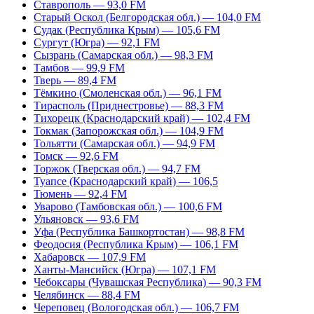
Ставрополь — 93,0 FM
Старый Оскол (Белгородская обл.) — 104,0 FM
Судак (Республика Крым) — 105,6 FM
Сургут (Югра) — 92,1 FM
Сызрань (Самарская обл.) — 98,3 FM
Тамбов — 99,9 FM
Тверь — 89,4 FM
Тёмкино (Смоленская обл.) — 96,1 FM
Тирасполь (Приднестровье) — 88,3 FM
Тихорецк (Краснодарский край) — 102,4 FM
Токмак (Запорожская обл.) — 104,9 FM
Тольятти (Самарская обл.) — 94,9 FM
Томск — 92,6 FM
Торжок (Тверская обл.) — 94,7 FM
Туапсе (Краснодарский край) — 106,5
Тюмень — 92,4 FM
Уварово (Тамбовская обл.) — 100,6 FM
Ульяновск — 93,6 FM
Уфа (Республика Башкортостан) — 98,8 FM
Феодосия (Республика Крым) — 106,1 FM
Хабаровск — 107,9 FM
Ханты-Мансийск (Югра) — 107,1 FM
Чебоксары (Чувашская Республика) — 90,3 FM
Челябинск — 88,4 FM
Череповец (Вологодская обл.) — 106,7 FM