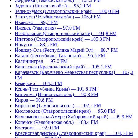
Жердевка (Тамбовская обл.) — 103,3 FM
Задонск (Липецкая обл.) — 95,2 FM
Зеленокумск (Ставропольский край) — 100,0 FM
Златоуст (Челябинская обл.) — 106,4 FM
Иваново — 99,7 FM
Ижевск (Удмуртия) — 97,0 FM
Изобильный (Ставропольский край) — 94,8 FM
Ипатово (Ставропольский край) — 105,3 FM
Иркутск — 88,5 FM
Йошкар-Ола (Республика Марий Эл) — 88,7 FM
Казань (Республика Татарстан) — 95,5 FM
Калининград — 97,0 FM
Каневская (Краснодарский край) — 105,1 FM
Карачаевск (Карачаево-Черкесская республика) — 102,3
FM
Кемерово — 104,3 FM
Керчь (Республика Крым) — 101,8 FM
Кинешма (Ивановская обл.) — 90,8 FM
Киров — 90,8 FM
Кирсанов (Тамбовская обл.) — 102,2 FM
Кисловодск (Ставропольский край) — 95,0 FM
Комсомольск-на-Амуре (Хабаровский край) — 99,9 FM
Копейск (Челябинская обл.) — 88,4 FM
Кострома — 92,0 FM
Красногвардейское (Ставропольский край) — 104,5 FM