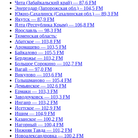
Чита (Забайкальский край) — 87,6 FM
Энергодар (Запорожская обл.) – 104,5 FM
Южно-Сахалинск (Сахалинская обл.) — 89,3 FM
Якутск — 87,9 FM
Ялта (Республика Крым) — 106,8 FM
Ярославль — 98,3 FM
Тюменская область:
Абатское — 103,8 FM
Аромашево — 103,5 FM
Байкалово — 105,5 FM
Бердюжье — 103,2 FM
Большое Сорокино — 102,7 FM
Вагай — 97,0 FM
Викулово — 103,6 FM
Голышманово — 105,4 FM
Демьянское — 102,6 FM
Ермаки — 103,3 FM
Заводоуковск — 103,3 FM
Ингаир — 103,2 FM
Исетское — 102,9 FM
Ишим — 104,9 FM
Казанское — 100,2 FM
Нагорный — 100,4 FM
Нижняя Тавда — 101,2 FM
Новоалександровка — 100,2 FM