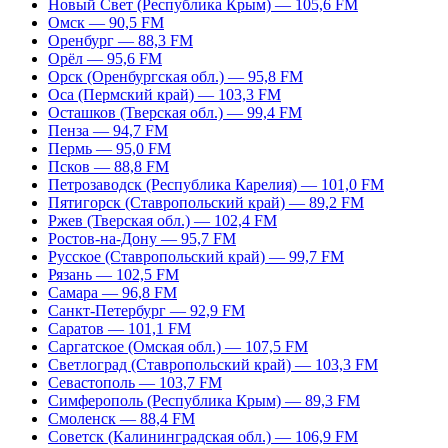
Новый Свет (Республика Крым) — 105,6 FM
Омск — 90,5 FM
Оренбург — 88,3 FM
Орёл — 95,6 FM
Орск (Оренбургская обл.) — 95,8 FM
Оса (Пермский край) — 103,3 FM
Осташков (Тверская обл.) — 99,4 FM
Пенза — 94,7 FM
Пермь — 95,0 FM
Псков — 88,8 FM
Петрозаводск (Республика Карелия) — 101,0 FM
Пятигорск (Ставропольский край) — 89,2 FM
Ржев (Тверская обл.) — 102,4 FM
Ростов-на-Дону — 95,7 FM
Русское (Ставропольский край) — 99,7 FM
Рязань — 102,5 FM
Самара — 96,8 FM
Санкт-Петербург — 92,9 FM
Саратов — 101,1 FM
Саргатское (Омская обл.) — 107,5 FM
Светлоград (Ставропольский край) — 103,3 FM
Севастополь — 103,7 FM
Симферополь (Республика Крым) — 89,3 FM
Смоленск — 88,4 FM
Советск (Калининградская обл.) — 106,9 FM