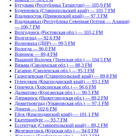
Бугульма (Республика Татарстан) — 105,9 FM
Буденновск (Ставропольский край) — 101,7 FM
Владивосток (Приморский край) — 97,3 FM
Владикавказ (Республика Северная Осетия — Алания)
— 106,7 FM
Волгодонск (Ростовская обл.) — 103,2 FM
Волгоград — 92,6 FM
Волноваха (ДНР) — 99,5 FM
Вологда — 96,0 FM
Воронеж — 89,4 FM
Вышний Волочек (Тверская обл.) — 104,5 FM
Вязьма (Смоленская обл.) — 88,3 FM
Гагарин (Смоленская обл.) — 95,3 FM
Галюгаевская (Ставропольский край) — 89,8 FM
Геленджик (Краснодарский край) — 93,1 FM
Геническ (Херсонская обл.) — 96,6 FM
Далматово (Курганская обл.) — 96,5 FM
Дзержинск (Нижегородская обл.) — 89,2 FM
Димитровград (Ульяновская обл.) — 97,1 FM
Донецк — 102,6 FM
Ейск (Краснодарский край) — 101,1 FM
Екатеринбург — 93,7 FM
Ессентуки (Ставропольский край) – 89,2 FM
Железногорск (Курская обл.) — 94,0 FM