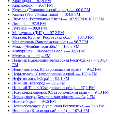
Краснодар — 87,9 FM
Красноярск — 95,4 FM
Курская (Ставропольский край) — 100,0 FM
Кызыл (Республика Тыва) — 104,8 FM
Лимасол (Республика Кипр) — 102,9 FM и 107,9 FM
Липецк — 97,9 FM
Луганск — 88,8 FM
Мариуполь (ДНР) — 97,2 FM
Матвеев Курган (Ростовская обл.) — 107,0 FM
Мелитополь (Запорожская обл.) — 96,7 FM
Миасс (Челябинская обл.) — 102,2 FM
Мичуринск (Тамбовская обл.) — 92,4 FM
Мурманск — 90,4 FM
Нальчик (Кабардино-Балкарская Республика) — 104,4
FM
Невинномысск (Ставропольский край) — 94,2 FM
Нефтекумск (Ставропольский край) — 100,4 FM
Нефтеюганск (Югра) — 92,1 FM
Нижний Новгород — 89,2 FM
Нижний Тагил (Свердловская обл.) — 97,1 FM
Новоалександровск (Ставропольский край) — 94,0 FM
Новокузнецк (Кемеровская область) — 94,2 FM
Новосибирск — 94,6 FM
Новочебоксарск (Чувашская Республика) — 90,3 FM
Норильск (Красноярский край) — 107,4 FM