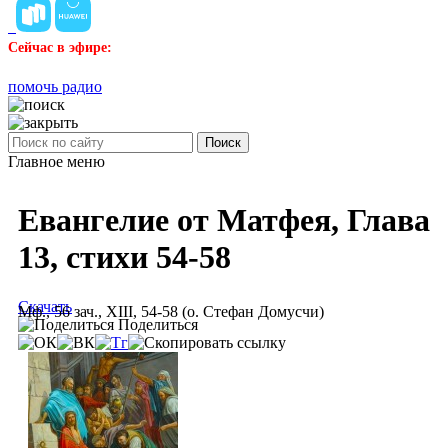
Сейчас в эфире:
помочь радио
Поиск
Главное меню
Евангелие от Матфея, Глава
13, стихи 54-58
Скачать
Мф., 56 зач., XIII, 54-58 (о. Стефан Домусчи)
Поделиться