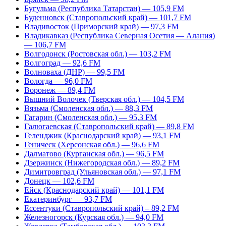
Бугульма (Республика Татарстан) — 105,9 FM
Буденновск (Ставропольский край) — 101,7 FM
Владивосток (Приморский край) — 97,3 FM
Владикавказ (Республика Северная Осетия — Алания)
— 106,7 FM
Волгодонск (Ростовская обл.) — 103,2 FM
Волгоград — 92,6 FM
Волноваха (ДНР) — 99,5 FM
Вологда — 96,0 FM
Воронеж — 89,4 FM
Вышний Волочек (Тверская обл.) — 104,5 FM
Вязьма (Смоленская обл.) — 88,3 FM
Гагарин (Смоленская обл.) — 95,3 FM
Галюгаевская (Ставропольский край) — 89,8 FM
Геленджик (Краснодарский край) — 93,1 FM
Геническ (Херсонская обл.) — 96,6 FM
Далматово (Курганская обл.) — 96,5 FM
Дзержинск (Нижегородская обл.) — 89,2 FM
Димитровград (Ульяновская обл.) — 97,1 FM
Донецк — 102,6 FM
Ейск (Краснодарский край) — 101,1 FM
Екатеринбург — 93,7 FM
Ессентуки (Ставропольский край) – 89,2 FM
Железногорск (Курская обл.) — 94,0 FM