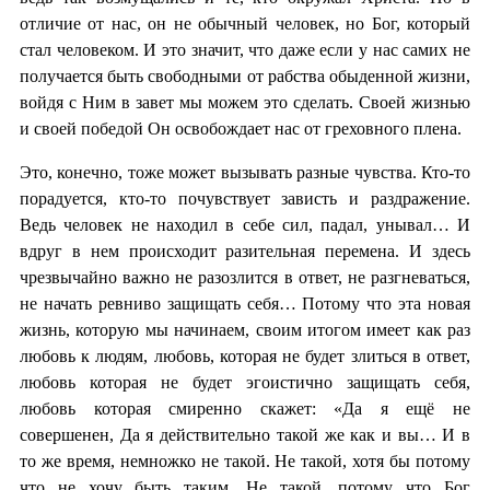
отличие от нас, он не обычный человек, но Бог, который
стал человеком. И это значит, что даже если у нас самих не
получается быть свободными от рабства обыденной жизни,
войдя с Ним в завет мы можем это сделать. Своей жизнью
и своей победой Он освобождает нас от греховного плена.
Это, конечно, тоже может вызывать разные чувства. Кто-то
порадуется, кто-то почувствует зависть и раздражение.
Ведь человек не находил в себе сил, падал, унывал… И
вдруг в нем происходит разительная перемена. И здесь
чрезвычайно важно не разозлится в ответ, не разгневаться,
не начать ревниво защищать себя… Потому что эта новая
жизнь, которую мы начинаем, своим итогом имеет как раз
любовь к людям, любовь, которая не будет злиться в ответ,
любовь которая не будет эгоистично защищать себя,
любовь которая смиренно скажет: «Да я ещё не
совершенен, Да я действительно такой же как и вы… И в
то же время, немножко не такой. Не такой, хотя бы потому
что не хочу быть таким. Не такой, потому что Бог