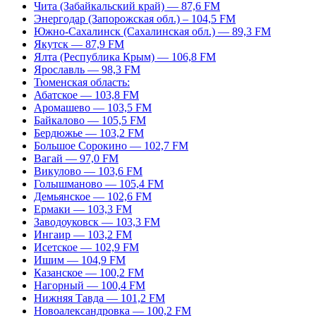
Чита (Забайкальский край) — 87,6 FM
Энергодар (Запорожская обл.) – 104,5 FM
Южно-Сахалинск (Сахалинская обл.) — 89,3 FM
Якутск — 87,9 FM
Ялта (Республика Крым) — 106,8 FM
Ярославль — 98,3 FM
Тюменская область:
Абатское — 103,8 FM
Аромашево — 103,5 FM
Байкалово — 105,5 FM
Бердюжье — 103,2 FM
Большое Сорокино — 102,7 FM
Вагай — 97,0 FM
Викулово — 103,6 FM
Голышманово — 105,4 FM
Демьянское — 102,6 FM
Ермаки — 103,3 FM
Заводоуковск — 103,3 FM
Ингаир — 103,2 FM
Исетское — 102,9 FM
Ишим — 104,9 FM
Казанское — 100,2 FM
Нагорный — 100,4 FM
Нижняя Тавда — 101,2 FM
Новоалександровка — 100,2 FM