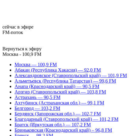
сейчас в эфире
FM-поток
Вернуться к эфиру
Москва - 100,9 FM
Москва — 100,9 FM
Абакан (Республика Хакасия) — 92,0 FM
Александровское (Ставропольский край) — 101,9 FM
Альметьевск (Республика Татарстан) — 99,6 FM
Анапа (Краснодарский край) — 90,5 FM
Арзгир (Ставропольский край) — 103,8 FM
Астрахань — 90,5 FM
Ахтубинск (Астраханская обл.) — 99,1 FM
Белгород — 103,2 FM
Бердянск (Запорожская обл.) — 102,7 FM
Благодарный (Ставропольский край) — 101,2 FM
Братск (Иркутская обл.) — 107,2 FM
Бриньковская (Краснодарский край) – 96,8 FM
Брянск — 98,2 FM