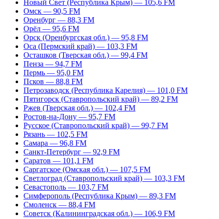
Новый Свет (Республика Крым) — 105,6 FM
Омск — 90,5 FM
Оренбург — 88,3 FM
Орёл — 95,6 FM
Орск (Оренбургская обл.) — 95,8 FM
Оса (Пермский край) — 103,3 FM
Осташков (Тверская обл.) — 99,4 FM
Пенза — 94,7 FM
Пермь — 95,0 FM
Псков — 88,8 FM
Петрозаводск (Республика Карелия) — 101,0 FM
Пятигорск (Ставропольский край) — 89,2 FM
Ржев (Тверская обл.) — 102,4 FM
Ростов-на-Дону — 95,7 FM
Русское (Ставропольский край) — 99,7 FM
Рязань — 102,5 FM
Самара — 96,8 FM
Санкт-Петербург — 92,9 FM
Саратов — 101,1 FM
Саргатское (Омская обл.) — 107,5 FM
Светлоград (Ставропольский край) — 103,3 FM
Севастополь — 103,7 FM
Симферополь (Республика Крым) — 89,3 FM
Смоленск — 88,4 FM
Советск (Калининградская обл.) — 106,9 FM