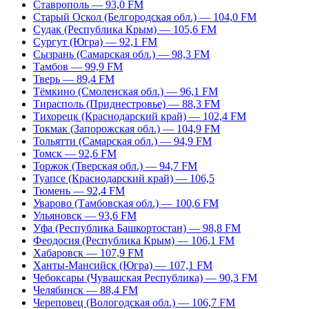
Ставрополь — 93,0 FM
Старый Оскол (Белгородская обл.) — 104,0 FM
Судак (Республика Крым) — 105,6 FM
Сургут (Югра) — 92,1 FM
Сызрань (Самарская обл.) — 98,3 FM
Тамбов — 99,9 FM
Тверь — 89,4 FM
Тёмкино (Смоленская обл.) — 96,1 FM
Тирасполь (Приднестровье) — 88,3 FM
Тихорецк (Краснодарский край) — 102,4 FM
Токмак (Запорожская обл.) — 104,9 FM
Тольятти (Самарская обл.) — 94,9 FM
Томск — 92,6 FM
Торжок (Тверская обл.) — 94,7 FM
Туапсе (Краснодарский край) — 106,5
Тюмень — 92,4 FM
Уварово (Тамбовская обл.) — 100,6 FM
Ульяновск — 93,6 FM
Уфа (Республика Башкортостан) — 98,8 FM
Феодосия (Республика Крым) — 106,1 FM
Хабаровск — 107,9 FM
Ханты-Мансийск (Югра) — 107,1 FM
Чебоксары (Чувашская Республика) — 90,3 FM
Челябинск — 88,4 FM
Череповец (Вологодская обл.) — 106,7 FM