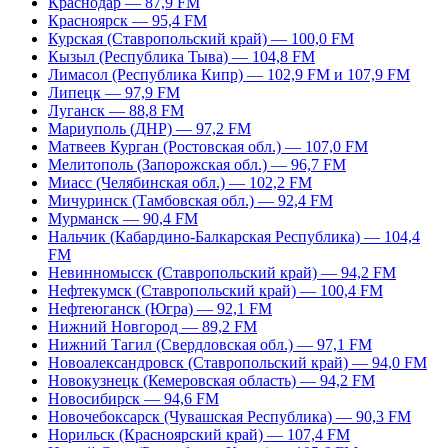
Краснодар — 87,9 FM
Красноярск — 95,4 FM
Курская (Ставропольский край) — 100,0 FM
Кызыл (Республика Тыва) — 104,8 FM
Лимасол (Республика Кипр) — 102,9 FM и 107,9 FM
Липецк — 97,9 FM
Луганск — 88,8 FM
Мариуполь (ДНР) — 97,2 FM
Матвеев Курган (Ростовская обл.) — 107,0 FM
Мелитополь (Запорожская обл.) — 96,7 FM
Миасс (Челябинская обл.) — 102,2 FM
Мичуринск (Тамбовская обл.) — 92,4 FM
Мурманск — 90,4 FM
Нальчик (Кабардино-Балкарская Республика) — 104,4
FM
Невинномысск (Ставропольский край) — 94,2 FM
Нефтекумск (Ставропольский край) — 100,4 FM
Нефтеюганск (Югра) — 92,1 FM
Нижний Новгород — 89,2 FM
Нижний Тагил (Свердловская обл.) — 97,1 FM
Новоалександровск (Ставропольский край) — 94,0 FM
Новокузнецк (Кемеровская область) — 94,2 FM
Новосибирск — 94,6 FM
Новочебоксарск (Чувашская Республика) — 90,3 FM
Норильск (Красноярский край) — 107,4 FM