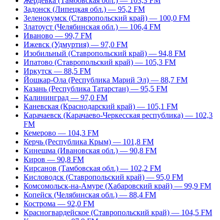
Жердевка (Тамбовская обл.) — 103,3 FM
Задонск (Липецкая обл.) — 95,2 FM
Зеленокумск (Ставропольский край) — 100,0 FM
Златоуст (Челябинская обл.) — 106,4 FM
Иваново — 99,7 FM
Ижевск (Удмуртия) — 97,0 FM
Изобильный (Ставропольский край) — 94,8 FM
Ипатово (Ставропольский край) — 105,3 FM
Иркутск — 88,5 FM
Йошкар-Ола (Республика Марий Эл) — 88,7 FM
Казань (Республика Татарстан) — 95,5 FM
Калининград — 97,0 FM
Каневская (Краснодарский край) — 105,1 FM
Карачаевск (Карачаево-Черкесская республика) — 102,3
FM
Кемерово — 104,3 FM
Керчь (Республика Крым) — 101,8 FM
Кинешма (Ивановская обл.) — 90,8 FM
Киров — 90,8 FM
Кирсанов (Тамбовская обл.) — 102,2 FM
Кисловодск (Ставропольский край) — 95,0 FM
Комсомольск-на-Амуре (Хабаровский край) — 99,9 FM
Копейск (Челябинская обл.) — 88,4 FM
Кострома — 92,0 FM
Красногвардейское (Ставропольский край) — 104,5 FM