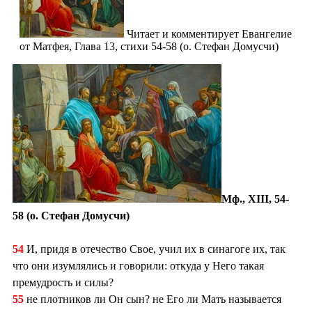
Читает и комментирует Евангелие
от Матфея, Глава 13, стихи 54-58 (о. Стефан Домусчи)
Мф., XIII, 54-
58 (о. Стефан Домусчи)
54
И, придя в отечество Свое, учил их в синагоге их, так
что они изумлялись и говорили: откуда у Него такая
премудрость и силы?
55
не плотников ли Он сын? не Его ли Мать называется