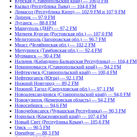
Курская (Ставропольский край) — 100,0 FM
Кызыл (Республика Тыва) — 104,8 FM
Лимасол (Республика Кипр) — 102,9 FM и 107,9 FM
Липецк — 97,9 FM
Луганск — 88,8 FM
Мариуполь (ДНР) — 97,2 FM
Матвеев Курган (Ростовская обл.) — 107,0 FM
Мелитополь (Запорожская обл.) — 96,7 FM
Миасс (Челябинская обл.) — 102,2 FM
Мичуринск (Тамбовская обл.) — 92,4 FM
Мурманск — 90,4 FM
Нальчик (Кабардино-Балкарская Республика) — 104,4 FM
Невинномысск (Ставропольский край) — 94,2 FM
Нефтекумск (Ставропольский край) — 100,4 FM
Нефтеюганск (Югра) — 92,1 FM
Нижний Новгород — 89,2 FM
Нижний Тагил (Свердловская обл.) — 97,1 FM
Новоалександровск (Ставропольский край) — 94,0 FM
Новокузнецк (Кемеровская область) — 94,2 FM
Новосибирск — 94,6 FM
Новочебоксарск (Чувашская Республика) — 90,3 FM
Норильск (Красноярский край) — 107,4 FM
Новый Свет (Республика Крым) — 105,6 FM
Омск — 90,5 FM
Оренбург — 88,3 FM