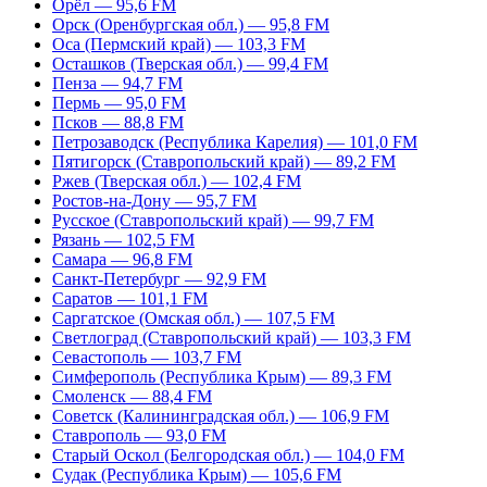
Орёл — 95,6 FM
Орск (Оренбургская обл.) — 95,8 FM
Оса (Пермский край) — 103,3 FM
Осташков (Тверская обл.) — 99,4 FM
Пенза — 94,7 FM
Пермь — 95,0 FM
Псков — 88,8 FM
Петрозаводск (Республика Карелия) — 101,0 FM
Пятигорск (Ставропольский край) — 89,2 FM
Ржев (Тверская обл.) — 102,4 FM
Ростов-на-Дону — 95,7 FM
Русское (Ставропольский край) — 99,7 FM
Рязань — 102,5 FM
Самара — 96,8 FM
Санкт-Петербург — 92,9 FM
Саратов — 101,1 FM
Саргатское (Омская обл.) — 107,5 FM
Светлоград (Ставропольский край) — 103,3 FM
Севастополь — 103,7 FM
Симферополь (Республика Крым) — 89,3 FM
Смоленск — 88,4 FM
Советск (Калининградская обл.) — 106,9 FM
Ставрополь — 93,0 FM
Старый Оскол (Белгородская обл.) — 104,0 FM
Судак (Республика Крым) — 105,6 FM