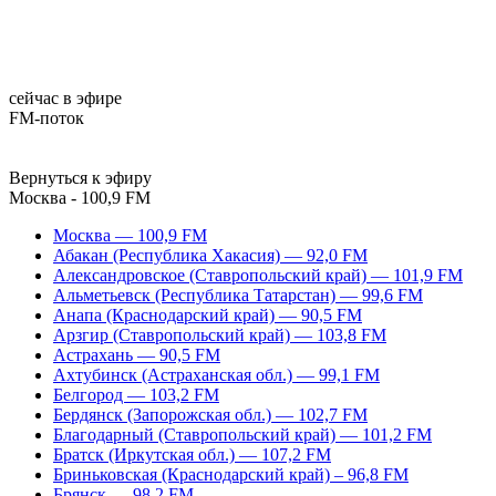
сейчас в эфире
FM-поток
Вернуться к эфиру
Москва - 100,9 FM
Москва — 100,9 FM
Абакан (Республика Хакасия) — 92,0 FM
Александровское (Ставропольский край) — 101,9 FM
Альметьевск (Республика Татарстан) — 99,6 FM
Анапа (Краснодарский край) — 90,5 FM
Арзгир (Ставропольский край) — 103,8 FM
Астрахань — 90,5 FM
Ахтубинск (Астраханская обл.) — 99,1 FM
Белгород — 103,2 FM
Бердянск (Запорожская обл.) — 102,7 FM
Благодарный (Ставропольский край) — 101,2 FM
Братск (Иркутская обл.) — 107,2 FM
Бриньковская (Краснодарский край) – 96,8 FM
Брянск — 98,2 FM