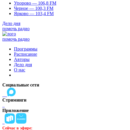
Упорово — 106,8 FM
Черное — 100,3 FM
Ярково — 103,4 FM
Дело дня
помочь радио
помочь радио
Программы
Расписание
Авторы
Дело дня
О нас
Социальные сети
Стриминги
Приложение
Сейчас в эфире: