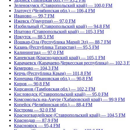
Задонск (Липецкая обл.) — 95,2 FM
Зеленокумск (Ставропольский край) — 100,0 FM
Златоуст (Челябинская обл.) — 106,4 FM
Иваново — 99,7 FM
Ижевск (Удмуртия) — 97,0 FM
Изобильный (Ставропольский край) — 94,8 FM
Ипатово (Ставропольский край) — 105,3 FM
Иркутск — 88,5 FM
Йошкар-Ола (Республика Марий Эл) — 88,7 FM
Казань (Республика Татарстан) — 95,5 FM
Калининград — 97,0 FM
Каневская (Краснодарский край) — 105,1 FM
Карачаевск (Карачаево-Черкесская республика) — 102,3 
Кемерово — 104,3 FM
Керчь (Республика Крым) — 101,8 FM
Кинешма (Ивановская обл.) — 90,8 FM
Киров — 90,8 FM
Кирсанов (Тамбовская обл.) — 102,2 FM
Кисловодск (Ставропольский край) — 95,0 FM
Комсомольск-на-Амуре (Хабаровский край) — 99,9 FM
Копейск (Челябинская обл.) — 88,4 FM
Кострома — 92,0 FM
Красногвардейское (Ставропольский край) — 104,5 FM
Краснодар — 87,9 FM
Красноярск — 95,4 FM