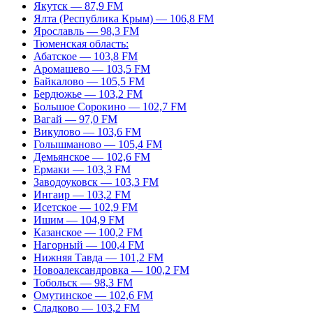
Якутск — 87,9 FM
Ялта (Республика Крым) — 106,8 FM
Ярославль — 98,3 FM
Тюменская область:
Абатское — 103,8 FM
Аромашево — 103,5 FM
Байкалово — 105,5 FM
Бердюжье — 103,2 FM
Большое Сорокино — 102,7 FM
Вагай — 97,0 FM
Викулово — 103,6 FM
Голышманово — 105,4 FM
Демьянское — 102,6 FM
Ермаки — 103,3 FM
Заводоуковск — 103,3 FM
Ингаир — 103,2 FM
Исетское — 102,9 FM
Ишим — 104,9 FM
Казанское — 100,2 FM
Нагорный — 100,4 FM
Нижняя Тавда — 101,2 FM
Новоалександровка — 100,2 FM
Тобольск — 98,3 FM
Омутинское — 102,6 FM
Сладково — 103,2 FM