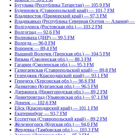
Бугульма (Республика Татарстан) — 105,9 FM
Буденновск (Ставропольский край) — 101,7 FM
Владивосток (Приморский край) — 97,3 FM
Владикавказ (Республика Северная Осетия — Алания) —
Волгодонск (Ростовская обл.) — 103,2 FM
Волгоград — 92,6 FM
Волноваха (ДНР) — 99,5 FM
Вологда — 96,0 FM
Воронеж — 89,4 FM
Вышний Волочек (Тверская обл.) — 104,5 FM
Вязьма (Смоленская обл.) — 88,3 FM
Гагарин (Смоленская обл.) — 95,3 FM
Галюгаевская (Ставропольский край) — 89,8 FM
Геленджик (Краснодарский край) — 93,1 FM
Геническ (Херсонская обл.) — 96,6 FM
Далматово (Курганская обл.) — 96,5 FM
Дзержинск (Нижегородская обл.) — 89,2 FM
Димитровград (Ульяновская обл.) — 97,1 FM
Донецк — 102,6 FM
Ейск (Краснодарский край) — 101,1 FM
Екатеринбург — 93,7 FM
Ессентуки (Ставропольский край) – 89,2 FM
Железногорск (Курская обл.) — 94,0 FM
Жердевка (Тамбовская обл.) — 103,3 FM