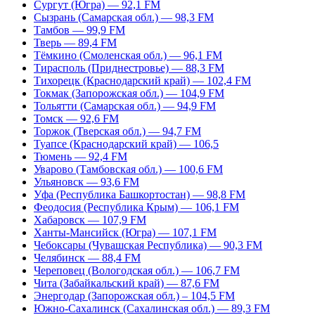
Сургут (Югра) — 92,1 FM
Сызрань (Самарская обл.) — 98,3 FM
Тамбов — 99,9 FM
Тверь — 89,4 FM
Тёмкино (Смоленская обл.) — 96,1 FM
Тирасполь (Приднестровье) — 88,3 FM
Тихорецк (Краснодарский край) — 102,4 FM
Токмак (Запорожская обл.) — 104,9 FM
Тольятти (Самарская обл.) — 94,9 FM
Томск — 92,6 FM
Торжок (Тверская обл.) — 94,7 FM
Туапсе (Краснодарский край) — 106,5
Тюмень — 92,4 FM
Уварово (Тамбовская обл.) — 100,6 FM
Ульяновск — 93,6 FM
Уфа (Республика Башкортостан) — 98,8 FM
Феодосия (Республика Крым) — 106,1 FM
Хабаровск — 107,9 FM
Ханты-Мансийск (Югра) — 107,1 FM
Чебоксары (Чувашская Республика) — 90,3 FM
Челябинск — 88,4 FM
Череповец (Вологодская обл.) — 106,7 FM
Чита (Забайкальский край) — 87,6 FM
Энергодар (Запорожская обл.) – 104,5 FM
Южно-Сахалинск (Сахалинская обл.) — 89,3 FM