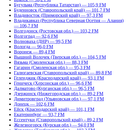
Бугульма (Республика Татарстан) — 105,9 FM
Буденновск (Ставропольский край) — 101,7 FM
Владивосток (Приморский край) — 97,3 FM
Владикавказ (Республика Северная Осетия — Алания)
— 106,7 FM
Волгодонск (Ростовская обл.) — 103,2 FM
Волгоград — 92,6 FM
Волноваха (ДНР) — 99,5 FM
Вологда — 96,0 FM
Воронеж — 89,4 FM
Вышний Волочек (Тверская обл.) — 104,5 FM
Вязьма (Смоленская обл.) — 88,3 FM
Гагарин (Смоленская обл.) — 95,3 FM
Галюгаевская (Ставропольский край) — 89,8 FM
Геленджик (Краснодарский край) — 93,1 FM
Геническ (Херсонская обл.) — 96,6 FM
Далматово (Курганская обл.) — 96,5 FM
Дзержинск (Нижегородская обл.) — 89,2 FM
Димитровград (Ульяновская обл.) — 97,1 FM
Донецк — 102,6 FM
Ейск (Краснодарский край) — 101,1 FM
Екатеринбург — 93,7 FM
Ессентуки (Ставропольский край) – 89,2 FM
Железногорск (Курская обл.) — 94,0 FM