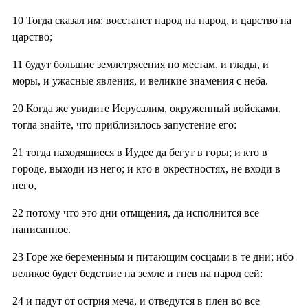
10
Тогда сказал им: восстанет народ на народ, и царство на
царство;
11
будут большие землетрясения по местам, и глады, и
моры, и ужасные явления, и великие знамения с неба.
20
Когда же увидите Иерусалим, окруженный войсками,
тогда знайте, что приблизилось запустение его:
21
тогда находящиеся в Иудее да бегут в горы; и кто в
городе, выходи из него; и кто в окрестностях, не входи в
него,
22
потому что это дни отмщения, да исполнится все
написанное.
23
Горе же беременным и питающим сосцами в те дни; ибо
великое будет бедствие на земле и гнев на народ сей:
24
и падут от острия меча, и отведутся в плен во все