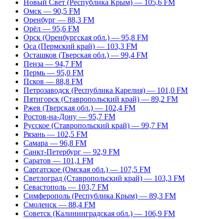
Новый Свет (Республика Крым) — 105,6 FM
Омск — 90,5 FM
Оренбург — 88,3 FM
Орёл — 95,6 FM
Орск (Оренбургская обл.) — 95,8 FM
Оса (Пермский край) — 103,3 FM
Осташков (Тверская обл.) — 99,4 FM
Пенза — 94,7 FM
Пермь — 95,0 FM
Псков — 88,8 FM
Петрозаводск (Республика Карелия) — 101,0 FM
Пятигорск (Ставропольский край) — 89,2 FM
Ржев (Тверская обл.) — 102,4 FM
Ростов-на-Дону — 95,7 FM
Русское (Ставропольский край) — 99,7 FM
Рязань — 102,5 FM
Самара — 96,8 FM
Санкт-Петербург — 92,9 FM
Саратов — 101,1 FM
Саргатское (Омская обл.) — 107,5 FM
Светлоград (Ставропольский край) — 103,3 FM
Севастополь — 103,7 FM
Симферополь (Республика Крым) — 89,3 FM
Смоленск — 88,4 FM
Советск (Калининградская обл.) — 106,9 FM