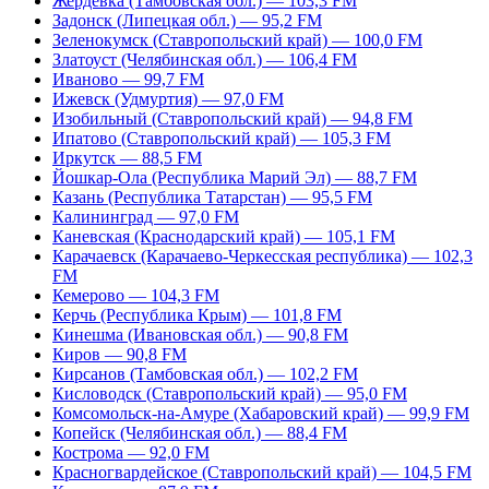
Жердевка (Тамбовская обл.) — 103,3 FM
Задонск (Липецкая обл.) — 95,2 FM
Зеленокумск (Ставропольский край) — 100,0 FM
Златоуст (Челябинская обл.) — 106,4 FM
Иваново — 99,7 FM
Ижевск (Удмуртия) — 97,0 FM
Изобильный (Ставропольский край) — 94,8 FM
Ипатово (Ставропольский край) — 105,3 FM
Иркутск — 88,5 FM
Йошкар-Ола (Республика Марий Эл) — 88,7 FM
Казань (Республика Татарстан) — 95,5 FM
Калининград — 97,0 FM
Каневская (Краснодарский край) — 105,1 FM
Карачаевск (Карачаево-Черкесская республика) — 102,3
FM
Кемерово — 104,3 FM
Керчь (Республика Крым) — 101,8 FM
Кинешма (Ивановская обл.) — 90,8 FM
Киров — 90,8 FM
Кирсанов (Тамбовская обл.) — 102,2 FM
Кисловодск (Ставропольский край) — 95,0 FM
Комсомольск-на-Амуре (Хабаровский край) — 99,9 FM
Копейск (Челябинская обл.) — 88,4 FM
Кострома — 92,0 FM
Красногвардейское (Ставропольский край) — 104,5 FM