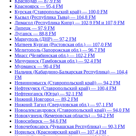
Краснодар — 87,9 FM
Красноярск — 95,4 FM
Курская (Ставропольский край) — 100,0 FM
Кызыл (Республика Тыва) — 104,8 FM
Лимасол (Республика Кипр) — 102,9 FM и 107,9 FM
Липецк — 97,9 FM
Луганск — 88,8 FM
Мариуполь (ДНР) — 97,2 FM
Матвеев Курган (Ростовская обл.) — 107,0 FM
Мелитополь (Запорожская обл.) — 96,7 FM
Миасс (Челябинская обл.) — 102,2 FM
Мичуринск (Тамбовская обл.) — 92,4 FM
Мурманск — 90,4 FM
Нальчик (Кабардино-Балкарская Республика) — 104,4
FM
Невинномысск (Ставропольский край) — 94,2 FM
Нефтекумск (Ставропольский край) — 100,4 FM
Нефтеюганск (Югра) — 92,1 FM
Нижний Новгород — 89,2 FM
Нижний Тагил (Свердловская обл.) — 97,1 FM
Новоалександровск (Ставропольский край) — 94,0 FM
Новокузнецк (Кемеровская область) — 94,2 FM
Новосибирск — 94,6 FM
Новочебоксарск (Чувашская Республика) — 90,3 FM
Норильск (Красноярский край) — 107,4 FM