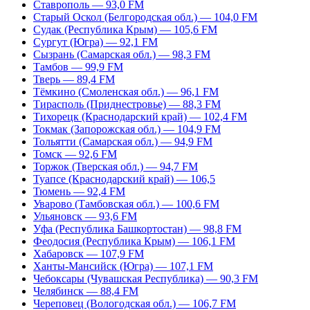
Ставрополь — 93,0 FM
Старый Оскол (Белгородская обл.) — 104,0 FM
Судак (Республика Крым) — 105,6 FM
Сургут (Югра) — 92,1 FM
Сызрань (Самарская обл.) — 98,3 FM
Тамбов — 99,9 FM
Тверь — 89,4 FM
Тёмкино (Смоленская обл.) — 96,1 FM
Тирасполь (Приднестровье) — 88,3 FM
Тихорецк (Краснодарский край) — 102,4 FM
Токмак (Запорожская обл.) — 104,9 FM
Тольятти (Самарская обл.) — 94,9 FM
Томск — 92,6 FM
Торжок (Тверская обл.) — 94,7 FM
Туапсе (Краснодарский край) — 106,5
Тюмень — 92,4 FM
Уварово (Тамбовская обл.) — 100,6 FM
Ульяновск — 93,6 FM
Уфа (Республика Башкортостан) — 98,8 FM
Феодосия (Республика Крым) — 106,1 FM
Хабаровск — 107,9 FM
Ханты-Мансийск (Югра) — 107,1 FM
Чебоксары (Чувашская Республика) — 90,3 FM
Челябинск — 88,4 FM
Череповец (Вологодская обл.) — 106,7 FM