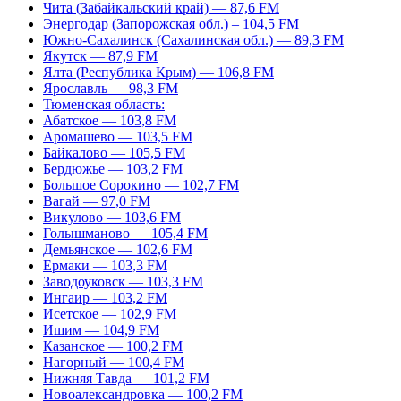
Чита (Забайкальский край) — 87,6 FM
Энергодар (Запорожская обл.) – 104,5 FM
Южно-Сахалинск (Сахалинская обл.) — 89,3 FM
Якутск — 87,9 FM
Ялта (Республика Крым) — 106,8 FM
Ярославль — 98,3 FM
Тюменская область:
Абатское — 103,8 FM
Аромашево — 103,5 FM
Байкалово — 105,5 FM
Бердюжье — 103,2 FM
Большое Сорокино — 102,7 FM
Вагай — 97,0 FM
Викулово — 103,6 FM
Голышманово — 105,4 FM
Демьянское — 102,6 FM
Ермаки — 103,3 FM
Заводоуковск — 103,3 FM
Ингаир — 103,2 FM
Исетское — 102,9 FM
Ишим — 104,9 FM
Казанское — 100,2 FM
Нагорный — 100,4 FM
Нижняя Тавда — 101,2 FM
Новоалександровка — 100,2 FM