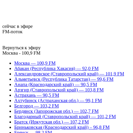
сейчас в эфире
FM-поток
Вернуться к эфиру
Москва - 100,9 FM
Москва — 100,9 FM
Абакан (Республика Хакасия) — 92,0 FM
Александровское (Ставропольский край) — 101,9 FM
Альметьевск (Республика Татарстан) — 99,6 FM
Анапа (Краснодарский край) — 90,5 FM
Арзгир (Ставропольский край) — 103,8 FM
Астрахань — 90,5 FM
Ахтубинск (Астраханская обл.) — 99,1 FM
Белгород — 103,2 FM
Бердянск (Запорожская обл.) — 102,7 FM
Благодарный (Ставропольский край) — 101,2 FM
Братск (Иркутская обл.) — 107,2 FM
Бриньковская (Краснодарский край) – 96,8 FM
Брянск — 98,2 FM