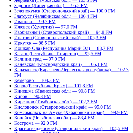
Жердевка (Тамбовская обл.) — 103,3 FM
Задонск (Липецкая обл.) — 95,2 FM
Зеленокумск (Ставропольский край) — 100,0 FM
Златоуст (Челябинская обл.) — 106,4 FM
Иваново — 99,7 FM
Ижевск (Удмуртия) — 97,0 FM
Изобильный (Ставропольский край) — 94,8 FM
Ипатово (Ставропольский край) — 105,3 FM
Иркутск — 88,5 FM
Йошкар-Ола (Республика Марий Эл) — 88,7 FM
Казань (Республика Татарстан) — 95,5 FM
Калининград — 97,0 FM
Каневская (Краснодарский край) — 105,1 FM
Карачаевск (Карачаево-Черкесская республика) — 102,3
FM
Кемерово — 104,3 FM
Керчь (Республика Крым) — 101,8 FM
Кинешма (Ивановская обл.) — 90,8 FM
Киров — 90,8 FM
Кирсанов (Тамбовская обл.) — 102,2 FM
Кисловодск (Ставропольский край) — 95,0 FM
Комсомольск-на-Амуре (Хабаровский край) — 99,9 FM
Копейск (Челябинская обл.) — 88,4 FM
Кострома — 92,0 FM
Красногвардейское (Ставропольский край) — 104,5 FM