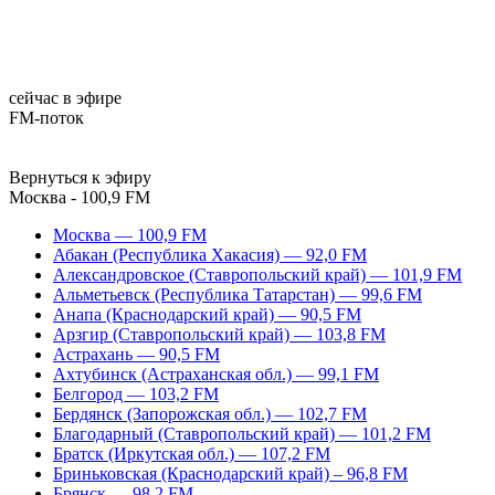
сейчас в эфире
FM-поток
Вернуться к эфиру
Москва - 100,9 FM
Москва — 100,9 FM
Абакан (Республика Хакасия) — 92,0 FM
Александровское (Ставропольский край) — 101,9 FM
Альметьевск (Республика Татарстан) — 99,6 FM
Анапа (Краснодарский край) — 90,5 FM
Арзгир (Ставропольский край) — 103,8 FM
Астрахань — 90,5 FM
Ахтубинск (Астраханская обл.) — 99,1 FM
Белгород — 103,2 FM
Бердянск (Запорожская обл.) — 102,7 FM
Благодарный (Ставропольский край) — 101,2 FM
Братск (Иркутская обл.) — 107,2 FM
Бриньковская (Краснодарский край) – 96,8 FM
Брянск — 98,2 FM