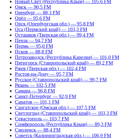
Новый Свет (Республика Крым) — 105,6 FM
Омск — 90,5 FM
Оренбург — 88,3 FM
Орёл — 95,6 FM
Орск (Оренбургская обл.) — 95,8 FM
Оса (Пермский край) — 103,3 FM
Осташков (Тверская обл.) — 99,4 FM
Пенза — 94,7 FM
Пермь — 95,0 FM
Псков — 88,8 FM
Петрозаводск (Республика Карелия) — 101,0 FM
Пятигорск (Ставропольский край) — 89,2 FM
Ржев (Тверская обл.) — 102,4 FM
Ростов-на-Дону — 95,7 FM
Русское (Ставропольский край) — 99,7 FM
Рязань — 102,5 FM
Самара — 96,8 FM
Санкт-Петербург — 92,9 FM
Саратов — 101,1 FM
Саргатское (Омская обл.) — 107,5 FM
Светлоград (Ставропольский край) — 103,3 FM
Севастополь — 103,7 FM
Симферополь (Республика Крым) — 89,3 FM
Смоленск — 88,4 FM
Советск (Калининградская обл.) — 106,9 FM