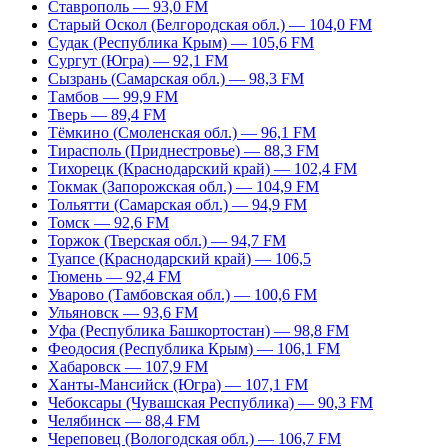
Ставрополь — 93,0 FM
Старый Оскол (Белгородская обл.) — 104,0 FM
Судак (Республика Крым) — 105,6 FM
Сургут (Югра) — 92,1 FM
Сызрань (Самарская обл.) — 98,3 FM
Тамбов — 99,9 FM
Тверь — 89,4 FM
Тёмкино (Смоленская обл.) — 96,1 FM
Тирасполь (Приднестровье) — 88,3 FM
Тихорецк (Краснодарский край) — 102,4 FM
Токмак (Запорожская обл.) — 104,9 FM
Тольятти (Самарская обл.) — 94,9 FM
Томск — 92,6 FM
Торжок (Тверская обл.) — 94,7 FM
Туапсе (Краснодарский край) — 106,5
Тюмень — 92,4 FM
Уварово (Тамбовская обл.) — 100,6 FM
Ульяновск — 93,6 FM
Уфа (Республика Башкортостан) — 98,8 FM
Феодосия (Республика Крым) — 106,1 FM
Хабаровск — 107,9 FM
Ханты-Мансийск (Югра) — 107,1 FM
Чебоксары (Чувашская Республика) — 90,3 FM
Челябинск — 88,4 FM
Череповец (Вологодская обл.) — 106,7 FM