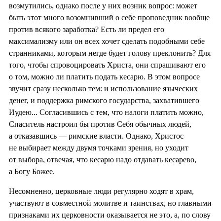
возмутились, однако после у них возник вопрос: может
быть этот много возомнивший о себе проповедник вообще
против всякого заработка? Есть ли предел его
максимализму или он всех хочет сделать подобными себе
странниками, которым негде будет голову преклонить? Для
того, чтобы спровоцировать Христа, они спрашивают его
о том, можно ли платить подать кесарю. В этом вопросе
звучит сразу несколько тем: и использование языческих
денег, и поддержка римского государства, захватившего
Иудею... Согласившись с тем, что налоги платить можно,
Спаситель настроил бы против Себя обычных людей,
а отказавшись — римские власти. Однако, Христос
не выбирает между двумя точками зрения, но уходит
от выбора, отвечая, что кесарю надо отдавать кесарево,
а Богу Божее.
Несомненно, церковные люди регулярно ходят в храм,
участвуют в совместной молитве и таинствах, но главными
признаками их церковности оказывается не это, а, по слову