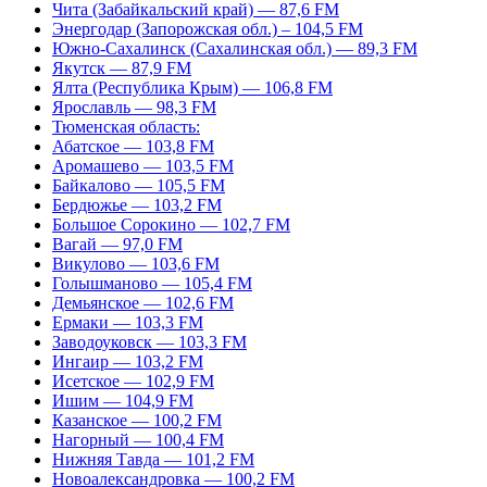
Чита (Забайкальский край) — 87,6 FM
Энергодар (Запорожская обл.) – 104,5 FM
Южно-Сахалинск (Сахалинская обл.) — 89,3 FM
Якутск — 87,9 FM
Ялта (Республика Крым) — 106,8 FM
Ярославль — 98,3 FM
Тюменская область:
Абатское — 103,8 FM
Аромашево — 103,5 FM
Байкалово — 105,5 FM
Бердюжье — 103,2 FM
Большое Сорокино — 102,7 FM
Вагай — 97,0 FM
Викулово — 103,6 FM
Голышманово — 105,4 FM
Демьянское — 102,6 FM
Ермаки — 103,3 FM
Заводоуковск — 103,3 FM
Ингаир — 103,2 FM
Исетское — 102,9 FM
Ишим — 104,9 FM
Казанское — 100,2 FM
Нагорный — 100,4 FM
Нижняя Тавда — 101,2 FM
Новоалександровка — 100,2 FM