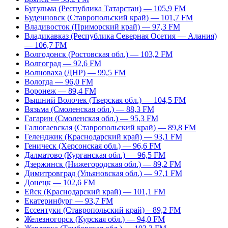
Бугульма (Республика Татарстан) — 105,9 FM
Буденновск (Ставропольский край) — 101,7 FM
Владивосток (Приморский край) — 97,3 FM
Владикавказ (Республика Северная Осетия — Алания)
— 106,7 FM
Волгодонск (Ростовская обл.) — 103,2 FM
Волгоград — 92,6 FM
Волноваха (ДНР) — 99,5 FM
Вологда — 96,0 FM
Воронеж — 89,4 FM
Вышний Волочек (Тверская обл.) — 104,5 FM
Вязьма (Смоленская обл.) — 88,3 FM
Гагарин (Смоленская обл.) — 95,3 FM
Галюгаевская (Ставропольский край) — 89,8 FM
Геленджик (Краснодарский край) — 93,1 FM
Геническ (Херсонская обл.) — 96,6 FM
Далматово (Курганская обл.) — 96,5 FM
Дзержинск (Нижегородская обл.) — 89,2 FM
Димитровград (Ульяновская обл.) — 97,1 FM
Донецк — 102,6 FM
Ейск (Краснодарский край) — 101,1 FM
Екатеринбург — 93,7 FM
Ессентуки (Ставропольский край) – 89,2 FM
Железногорск (Курская обл.) — 94,0 FM