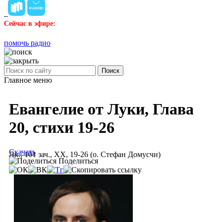
Сейчас в эфире:
помочь радио
Поиск
Главное меню
Евангелие от Луки, Глава
20, стихи 19-26
Скачать
Лк., 101 зач., XX, 19-26 (о. Стефан Домусчи)
Поделиться