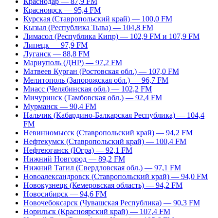
Краснодар — 87,9 FM
Красноярск — 95,4 FM
Курская (Ставропольский край) — 100,0 FM
Кызыл (Республика Тыва) — 104,8 FM
Лимасол (Республика Кипр) — 102,9 FM и 107,9 FM
Липецк — 97,9 FM
Луганск — 88,8 FM
Мариуполь (ДНР) — 97,2 FM
Матвеев Курган (Ростовская обл.) — 107,0 FM
Мелитополь (Запорожская обл.) — 96,7 FM
Миасс (Челябинская обл.) — 102,2 FM
Мичуринск (Тамбовская обл.) — 92,4 FM
Мурманск — 90,4 FM
Нальчик (Кабардино-Балкарская Республика) — 104,4
FM
Невинномысск (Ставропольский край) — 94,2 FM
Нефтекумск (Ставропольский край) — 100,4 FM
Нефтеюганск (Югра) — 92,1 FM
Нижний Новгород — 89,2 FM
Нижний Тагил (Свердловская обл.) — 97,1 FM
Новоалександровск (Ставропольский край) — 94,0 FM
Новокузнецк (Кемеровская область) — 94,2 FM
Новосибирск — 94,6 FM
Новочебоксарск (Чувашская Республика) — 90,3 FM
Норильск (Красноярский край) — 107,4 FM