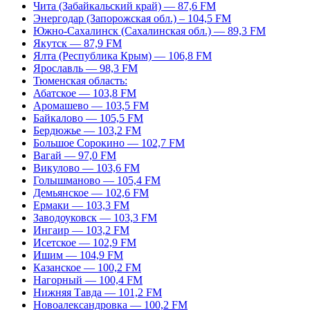
Чита (Забайкальский край) — 87,6 FM
Энергодар (Запорожская обл.) – 104,5 FM
Южно-Сахалинск (Сахалинская обл.) — 89,3 FM
Якутск — 87,9 FM
Ялта (Республика Крым) — 106,8 FM
Ярославль — 98,3 FM
Тюменская область:
Абатское — 103,8 FM
Аромашево — 103,5 FM
Байкалово — 105,5 FM
Бердюжье — 103,2 FM
Большое Сорокино — 102,7 FM
Вагай — 97,0 FM
Викулово — 103,6 FM
Голышманово — 105,4 FM
Демьянское — 102,6 FM
Ермаки — 103,3 FM
Заводоуковск — 103,3 FM
Ингаир — 103,2 FM
Исетское — 102,9 FM
Ишим — 104,9 FM
Казанское — 100,2 FM
Нагорный — 100,4 FM
Нижняя Тавда — 101,2 FM
Новоалександровка — 100,2 FM