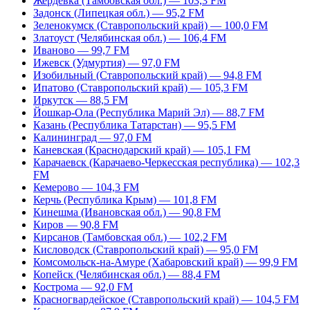
Жердевка (Тамбовская обл.) — 103,3 FM
Задонск (Липецкая обл.) — 95,2 FM
Зеленокумск (Ставропольский край) — 100,0 FM
Златоуст (Челябинская обл.) — 106,4 FM
Иваново — 99,7 FM
Ижевск (Удмуртия) — 97,0 FM
Изобильный (Ставропольский край) — 94,8 FM
Ипатово (Ставропольский край) — 105,3 FM
Иркутск — 88,5 FM
Йошкар-Ола (Республика Марий Эл) — 88,7 FM
Казань (Республика Татарстан) — 95,5 FM
Калининград — 97,0 FM
Каневская (Краснодарский край) — 105,1 FM
Карачаевск (Карачаево-Черкесская республика) — 102,3
FM
Кемерово — 104,3 FM
Керчь (Республика Крым) — 101,8 FM
Кинешма (Ивановская обл.) — 90,8 FM
Киров — 90,8 FM
Кирсанов (Тамбовская обл.) — 102,2 FM
Кисловодск (Ставропольский край) — 95,0 FM
Комсомольск-на-Амуре (Хабаровский край) — 99,9 FM
Копейск (Челябинская обл.) — 88,4 FM
Кострома — 92,0 FM
Красногвардейское (Ставропольский край) — 104,5 FM