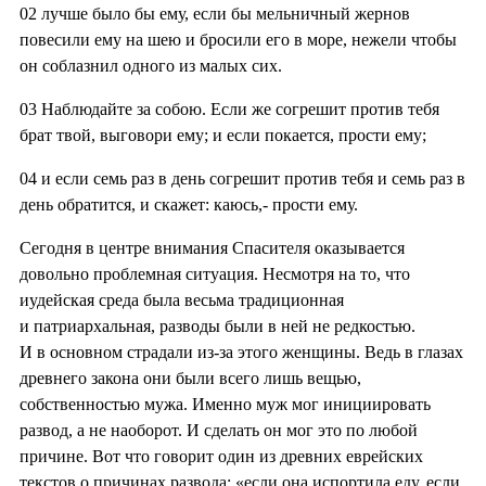
02
лучше было бы ему, если бы мельничный жернов
повесили ему на шею и бросили его в море, нежели чтобы
он соблазнил одного из малых сих.
03
Наблюдайте за собою. Если же согрешит против тебя
брат твой, выговори ему; и если покается, прости ему;
04
и если семь раз в день согрешит против тебя и семь раз в
день обратится, и скажет: каюсь,- прости ему.
Сегодня в центре внимания Спасителя оказывается
довольно проблемная ситуация. Несмотря на то, что
иудейская среда была весьма традиционная
и патриархальная, разводы были в ней не редкостью.
И в основном страдали из-за этого женщины. Ведь в глазах
древнего закона они были всего лишь вещью,
собственностью мужа. Именно муж мог инициировать
развод, а не наоборот. И сделать он мог это по любой
причине. Вот что говорит один из древних еврейских
текстов о причинах развода: «если она испортила еду, если