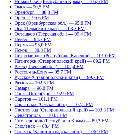
Новый Свет (Республика Крым) — 105,6 FM
Омск — 90,5 FM
Оренбург — 88,3 FM
Орёл — 95,6 FM
Орск (Оренбургская обл.) — 95,8 FM
Оса (Пермский край) — 103,3 FM
Осташков (Тверская обл.) — 99,4 FM
Пенза — 94,7 FM
Пермь — 95,0 FM
Псков — 88,8 FM
Петрозаводск (Республика Карелия) — 101,0 FM
Пятигорск (Ставропольский край) — 89,2 FM
Ржев (Тверская обл.) — 102,4 FM
Ростов-на-Дону — 95,7 FM
Русское (Ставропольский край) — 99,7 FM
Рязань — 102,5 FM
Самара — 96,8 FM
Санкт-Петербург — 92,9 FM
Саратов — 101,1 FM
Саргатское (Омская обл.) — 107,5 FM
Светлоград (Ставропольский край) — 103,3 FM
Севастополь — 103,7 FM
Симферополь (Республика Крым) — 89,3 FM
Смоленск — 88,4 FM
Советск (Калининградская обл.) — 106,9 FM