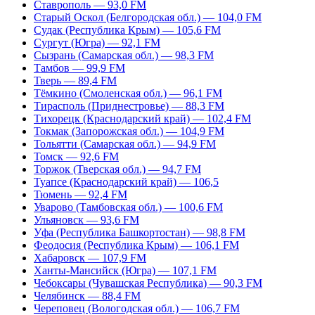
Ставрополь — 93,0 FM
Старый Оскол (Белгородская обл.) — 104,0 FM
Судак (Республика Крым) — 105,6 FM
Сургут (Югра) — 92,1 FM
Сызрань (Самарская обл.) — 98,3 FM
Тамбов — 99,9 FM
Тверь — 89,4 FM
Тёмкино (Смоленская обл.) — 96,1 FM
Тирасполь (Приднестровье) — 88,3 FM
Тихорецк (Краснодарский край) — 102,4 FM
Токмак (Запорожская обл.) — 104,9 FM
Тольятти (Самарская обл.) — 94,9 FM
Томск — 92,6 FM
Торжок (Тверская обл.) — 94,7 FM
Туапсе (Краснодарский край) — 106,5
Тюмень — 92,4 FM
Уварово (Тамбовская обл.) — 100,6 FM
Ульяновск — 93,6 FM
Уфа (Республика Башкортостан) — 98,8 FM
Феодосия (Республика Крым) — 106,1 FM
Хабаровск — 107,9 FM
Ханты-Мансийск (Югра) — 107,1 FM
Чебоксары (Чувашская Республика) — 90,3 FM
Челябинск — 88,4 FM
Череповец (Вологодская обл.) — 106,7 FM