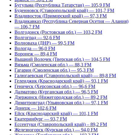
Бугульма (Республика Татарстан) — 105,9 FM
Буденновск (Ставропольский край) — 101,7 FM
Владивосток (Приморский край) — 97,3 FM
Владикавказ (Республика Северная Осетия — Алания)
— 106,7 FM
Волгодонск (Ростовская обл.) — 103,2 FM
Волгоград — 92,6 FM
Волноваха (ДНР) — 99,5 FM
Вологда — 96,0 FM
Воронеж — 89,4 FM
Вышний Волочек (Тверская обл.) — 104,5 FM
Вязьма (Смоленская обл.) — 88,3 FM
Гагарин (Смоленская обл.) — 95,3 FM
Галюгаевская (Ставропольский край) — 89,8 FM
Геленджик (Краснодарский край) — 93,1 FM
Геническ (Херсонская обл.) — 96,6 FM
Далматово (Курганская обл.) — 96,5 FM
Дзержинск (Нижегородская обл.) — 89,2 FM
Димитровград (Ульяновская обл.) — 97,1 FM
Донецк — 102,6 FM
Ейск (Краснодарский край) — 101,1 FM
Екатеринбург — 93,7 FM
Ессентуки (Ставропольский край) – 89,2 FM
Железногорск (Курская обл.) — 94,0 FM