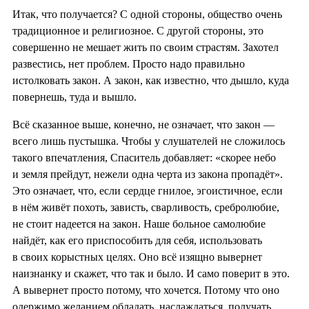
Итак, что получается? С одной стороны, общество очень
традиционное и религиозное. С другой стороны, это
совершенно не мешает жить по своим страстям. Захотел
развестись, нет проблем. Просто надо правильно
истолковать закон. А закон, как известно, что дышло, куда
повернешь, туда и вышло.
Всё сказанное выше, конечно, не означает, что закон —
всего лишь пустышка. Чтобы у слушателей не сложилось
такого впечатления, Спаситель добавляет: «скорее небо
и земля прейдут, нежели одна черта из закона пропадёт».
Это означает, что, если сердце гнилое, эгоистичное, если
в нём живёт похоть, зависть, сварливость, сребролюбие,
не стоит надеется на закон. Наше больное самолюбие
найдёт, как его приспособить для себя, использовать
в своих корыстных целях. Оно всё изящно вывернет
наизнанку и скажет, что так и было. И само поверит в это.
А вывернет просто потому, что хочется. Потому что оно
одержимо желанием обладать, наслаждаться, получать