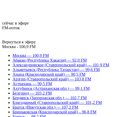
сейчас в эфире
FM-поток
Вернуться к эфиру
Москва - 100,9 FM
Москва — 100,9 FM
Абакан (Республика Хакасия) — 92,0 FM
Александровское (Ставропольский край) — 101,9 FM
Альметьевск (Республика Татарстан) — 99,6 FM
Анапа (Краснодарский край) — 90,5 FM
Арзгир (Ставропольский край) — 103,8 FM
Астрахань — 90,5 FM
Ахтубинск (Астраханская обл.) — 99,1 FM
Белгород — 103,2 FM
Бердянск (Запорожская обл.) — 102,7 FM
Благодарный (Ставропольский край) — 101,2 FM
Братск (Иркутская обл.) — 107,2 FM
Бриньковская (Краснодарский край) – 96,8 FM
Брянск — 98,2 FM