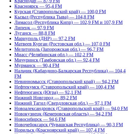
Краснодар — 87,9 FM
Красноярск — 95,4 FM
Курская (Ставропольский край) — 100,0 FM
Кызыл (Республика Тыва) — 104,8 FM
Лимасол (Республика Кипр) — 102,9 FM и 107,9 FM
Липецк — 97,9 FM
Луганск — 88,8 FM
Мариуполь (ДНР) — 97,2 FM
Матвеев Курган (Ростовская обл.) — 107,0 FM
Мелитополь (Запорожская обл.) — 96,7 FM
Миасс (Челябинская обл.) — 102,2 FM
Мичуринск (Тамбовская обл.) — 92,4 FM
Мурманск — 90,4 FM
Нальчик (Кабардино-Балкарская Республика) — 104,4
FM
Невинномысск (Ставропольский край) — 94,2 FM
Нефтекумск (Ставропольский край) — 100,4 FM
Нефтеюганск (Югра) — 92,1 FM
Нижний Новгород — 89,2 FM
Нижний Тагил (Свердловская обл.) — 97,1 FM
Новоалександровск (Ставропольский край) — 94,0 FM
Новокузнецк (Кемеровская область) — 94,2 FM
Новосибирск — 94,6 FM
Новочебоксарск (Чувашская Республика) — 90,3 FM
Норильск (Красноярский край) — 107,4 FM