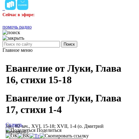
Сейчас в эфире:
помочь радио
Поиск
Главное меню
Евангелие от Луки, Глава
16, стихи 15-18
Евангелие от Луки, Глава
17, стихи 1-4
Скачать
Лк., 82 зач., XVI, 15-18; XVII, 1-4 (о. Дмитрий
Поделиться
Барицкий)